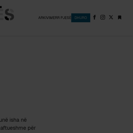
ARKIVI
MERR PJESË
DHURO
 unë isha në
mjaftueshme për