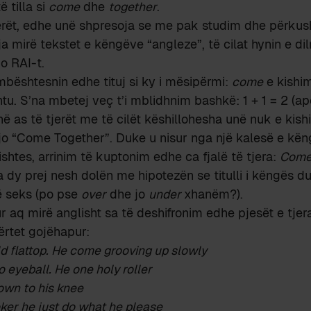
ë tilla si
come
dhe
together
.
tjerët, edhe unë shpresoja se me pak studim dhe përkush
oja mirë tekstet e këngëve “angleze”, të cilat hynin e di
o RAI-t.
bështesnin edhe tituj si ky i mësipërmi:
come
e kishi
tu. S’na mbetej veç t’i mblidhnim bashkë: 1 + 1 = 2 (apo
në as të tjerët me të cilët këshillohesha unë nuk e kis
jo “Come Together”. Duke u nisur nga një kalesë e kën
lishtes, arrinim të kuptonim edhe ca fjalë të tjera:
Come 
a dy prej nesh dolën me hipotezën se titulli i këngës du
ë seks (po pse
over
dhe jo
under
xhanëm?).
r aq mirë anglisht sa të deshifronim edhe pjesët e tjera
ërtet gojëhapur:
d flattop. He come grooving up slowly
o eyeball. He one holy roller
own to his knee
oker he just do what he please