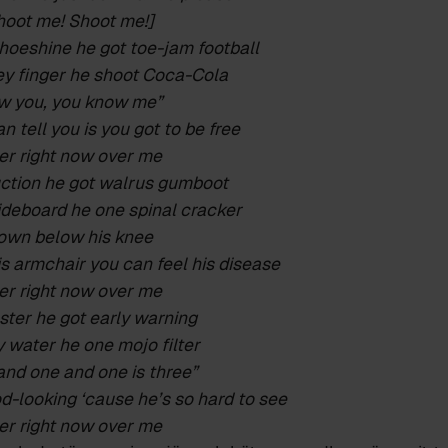
hoot me! Shoot me!]
hoeshine he got toe-jam football
y finger he shoot Coca-Cola
ow you, you know me”
n tell you is you got to be free
r right now over me
ction he got walrus gumboot
ideboard he one spinal cracker
down below his knee
is armchair you can feel his disease
r right now over me
ster he got early warning
 water he one mojo filter
and one and one is three”
d-looking ‘cause he’s so hard to see
r right now over me