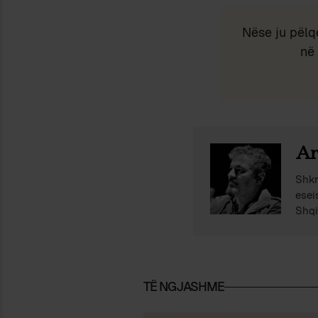
Nëse ju pëlq
në 
Ar
Shkr
esei
Shqi
TË NGJASHME