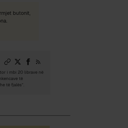
mjet butonit,
ona.
tor i mbi 20 librave në
Shkencave të
e të fjalës”.