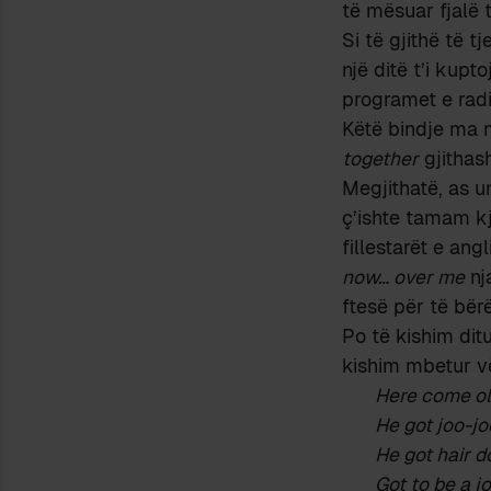
të mësuar fjalë t
Si të gjithë të 
një ditë t’i kupt
programet e radi
Këtë bindje ma m
together
gjithash
Megjithatë, as u
ç’ishte tamam k
fillestarët e ang
now… over me
nj
ftesë për të bër
Po të kishim ditu
kishim mbetur v
Here come ol
He got joo-jo
He got hair d
Got to be a j