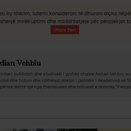
eu ky shkrim, lutemi konsideroni të dhuroni diçka nëpër
shenjë mirëkuptimi dhe mbështetjeje për përpjekjet t
dian Vehbiu
imtari, publicisti dhe studiuesi i gjuhës shqipe Ardian Vehbiu, au
stikë dhe fiction dhe njëherazi anëtar i jashtëm i Akademisë së 
përisë, është një nga themeluesit dhe botuesit e revistës “Peizazh