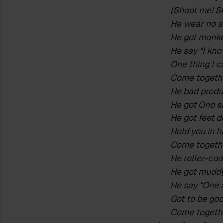
[Shoot me! S
He wear no s
He got monke
He say “I kn
One thing I ca
Come togethe
He bad produ
He got Ono s
He got feet 
Hold you in h
Come togethe
He roller-coa
He got muddy
He say “One 
Got to be goo
Come togethe