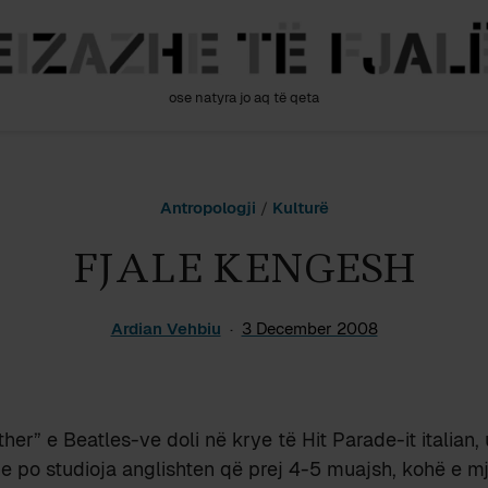
ose natyra jo aq të qeta
Antropologji
/
Kulturë
FJALE KENGESH
Ardian Vehbiu
3 December 2008
er” e Beatles-ve doli në krye të Hit Parade-it italian,
he po studioja anglishten që prej 4-5 muajsh, kohë e 