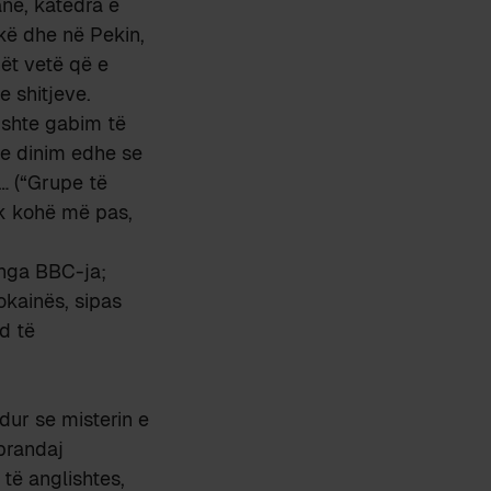
në, katedra e
kë dhe në Pekin,
ët vetë që e
e shitjeve.
 ishte gabim të
u e dinim edhe se
… (“Grupe të
ak kohë më pas,
nga BBC-ja;
okainës, sipas
d të
dur se misterin e
 prandaj
të anglishtes,