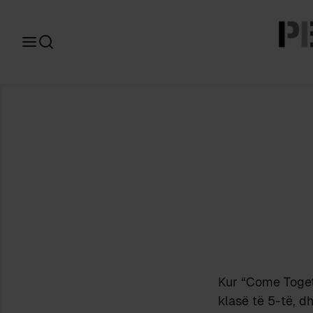
Search
for:
Kur “Come Togeth
klasë të 5-të, d