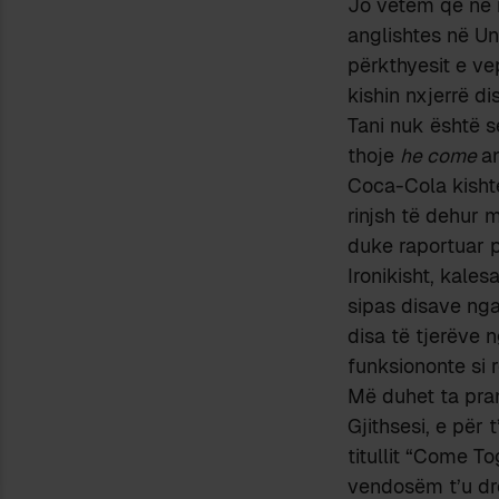
Jo vetëm që ne 
anglishtes në Un
përkthyesit e ve
kishin nxjerrë d
Tani nuk është s
thoje
he come
a
Coca-Cola kisht
rinjsh të dehur 
duke raportuar 
Ironikisht, kales
sipas disave nga
disa të tjerëve
funksiononte si r
Më duhet ta pran
Gjithsesi, e për
titullit “Come T
vendosëm t’u dr