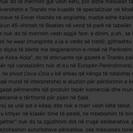
nuk do të merrnim gjë vesh këtu, por edhe mësuesit ta
iversitetin e Tiranës me kuadër të specializuar në Mos
prave të Enver Hoxhës në anglishte, madje edhe italian
iskun 45-xhirosh të Beatles në vend të parë në tabelën 
e nuk do të merrnim vesh asgjë fare: e dinim, p.sh., se
nd
he wear
(mungonte
s-
ja e vetës së tretë); gjithasht
e diçka të bënte me degjenerimin e rinisë në Perëndim
me Koka-Kola”, do të shkruante një gazetë e Tiranës p
për një vandalizëm nuk di ku në Europën Perëndimore).
a
he shoot Coca-Cola
u bë shkas që kënga të ndalohej 
që mund të interpretohej si aluzion për përdorimin e k
 ngaqë përmendte një produkt tepër komercial dhe mun
eklamë e tërthortë për pijen në fjalë.
oj se unë sot e kësaj dite nuk e marr vesh këtë tekst.
 t’u kthyer në klasën time të pestë, ne mbeteshim të bin
ogether” nuk do ta zgjidhnim dot në rrugë deliberative,
ejtoheshim autoriteteve përkatëse, ose mësueses tonë 