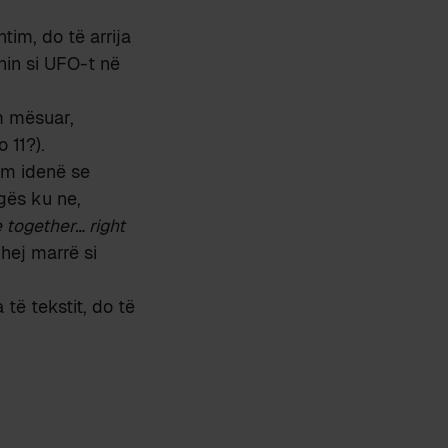
tim, do të arrija
lnin si UFO-t në
m mësuar,
 11?).
him idenë se
gës ku ne,
together… right
hej marrë si
 të tekstit, do të