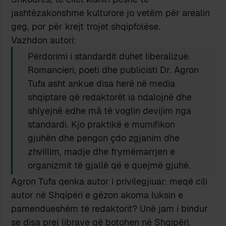
jashtëzakonshme kulturore jo vetëm për arealin
geg, por për krejt trojet shqipfolëse.
Vazhdon autori:
Përdorimi i standardit duhet liberalizue.
Romancieri, poeti dhe publicisti Dr. Agron
Tufa asht ankue disa herë në media
shqiptare që redaktorët ia ndalojnë dhe
shlyejnë edhe mâ të voglin devijim nga
standardi. Kjo praktikë e mumifikon
gjuhën dhe pengon çdo zgjanim dhe
zhvillim, madje dhe frymëmarrjen e
organizmit të gjallë që e quejmë gjuhë.
Agron Tufa qenka autor i privilegjiuar: meqë cili
autor në Shqipëri e gëzon akoma luksin e
pamendueshëm të redaktorit? Unë jam i bindur
se disa prej librave që botohen në Shqipëri,