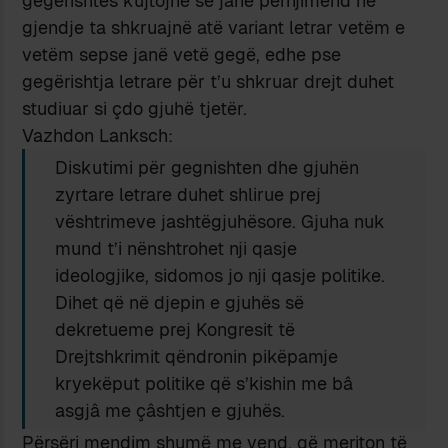
gegërishtes kujtojnë se janë përnjimend në
gjendje ta shkruajnë atë variant letrar vetëm e
vetëm sepse janë vetë gegë, edhe pse
gegërishtja letrare për t’u shkruar drejt duhet
studiuar si çdo gjuhë tjetër.
Vazhdon Lanksch:
Diskutimi për gegnishten dhe gjuhën
zyrtare letrare duhet shlirue prej
vështrimeve jashtëgjuhësore. Gjuha nuk
mund t’i nënshtrohet nji qasje
ideologjike, sidomos jo nji qasje politike.
Dihet që në djepin e gjuhës së
dekretueme prej Kongresit të
Drejtshkrimit qëndronin pikëpamje
kryekëput politike që s’kishin me bâ
asgjâ me çâshtjen e gjuhës.
Përsëri mendim shumë me vend, që meriton të