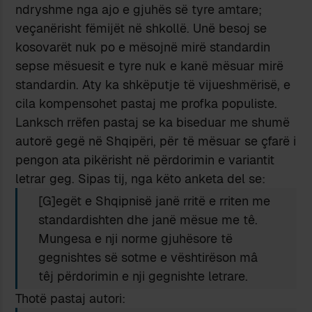
ndryshme nga ajo e gjuhës së tyre amtare;
veçanërisht fëmijët në shkollë. Unë besoj se
kosovarët nuk po e mësojnë mirë standardin
sepse mësuesit e tyre nuk e kanë mësuar mirë
standardin. Aty ka shkëputje të vijueshmërisë, e
cila kompensohet pastaj me profka populiste.
Lanksch rrëfen pastaj se ka biseduar me shumë
autorë gegë në Shqipëri, për të mësuar se çfarë i
pengon ata pikërisht në përdorimin e variantit
letrar geg. Sipas tij, nga këto anketa del se:
[G]egët e Shqipnisë janë rritë e rriten me
standardishten dhe janë mësue me tê.
Mungesa e nji norme gjuhësore të
gegnishtes së sotme e vështirëson mâ
têj përdorimin e nji gegnishte letrare.
Thotë pastaj autori: