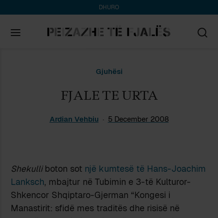
DHURO
Search
Gjuhësi
for:
FJALE TE URTA
Ardian Vehbiu
5 December 2008
Shekulli
boton sot
një kumtesë të Hans-Joachim
Lanksch
, mbajtur në Tubimin e 3-të Kulturor-
Shkencor Shqiptaro-Gjerman “Kongesi i
Manastirit: sfidë mes traditës dhe risisë në