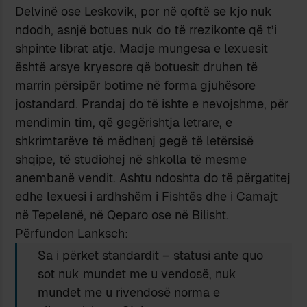
Delvinë ose Leskovik, por në qoftë se kjo nuk
ndodh, asnjë botues nuk do të rrezikonte që t’i
shpinte librat atje. Madje mungesa e lexuesit
është arsye kryesore që botuesit druhen të
marrin përsipër botime në forma gjuhësore
jostandard. Prandaj do të ishte e nevojshme, për
mendimin tim, që gegërishtja letrare, e
shkrimtarëve të mëdhenj gegë të letërsisë
shqipe, të studiohej në shkolla të mesme
anembanë vendit. Ashtu ndoshta do të përgatitej
edhe lexuesi i ardhshëm i Fishtës dhe i Camajt
në Tepelenë, në Qeparo ose në Bilisht.
Përfundon Lanksch:
Sa i përket standardit – statusi ante quo
sot nuk mundet me u vendosë, nuk
mundet me u rivendosë norma e