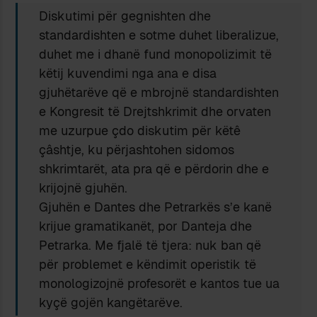
Diskutimi për gegnishten dhe
standardishten e sotme duhet liberalizue,
duhet me i dhanë fund monopolizimit të
këtij kuvendimi nga ana e disa
gjuhëtarëve që e mbrojnë standardishten
e Kongresit të Drejtshkrimit dhe orvaten
me uzurpue çdo diskutim për këtê
çâshtje, ku përjashtohen sidomos
shkrimtarët, ata pra që e përdorin dhe e
krijojnë gjuhën.
Gjuhën e Dantes dhe Petrarkës s’e kanë
krijue gramatikanët, por Danteja dhe
Petrarka. Me fjalë të tjera: nuk ban që
për problemet e këndimit operistik të
monologizojnë profesorët e kantos tue ua
kyçë gojën kangëtarëve.