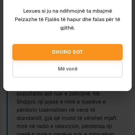
bashkëtingëllore pranohen nga përdoruesit,
atëherë mund t’i hapet rruga edhe paskajores
Lexues si ju na ndihmojnë ta mbajmë
gege:
me pasë, me hapë, me lidhë
; e cila tani për
Peizazhe të Fjalës të hapur dhe falas për të
tani nuk shartohet dot në sistemin e standardit
gjithë.
për arsye të pajtueshmërisë gramatikore dhe
fonetike.
Vazhdon Lanksch:
DHURO SOT
Disa fjalë për statusin quo. Në Kosovë
de
Më vonë
facto
ekziston gjendja e diglosisë.
Përveç kësaj, kur orvaten me e përdorë
standardin, shumica dërrmuese e
popullatës atê nuk e zotnojnë. Në
Shqipni, nji pjesë e mirë e toskëve e
përdorin tosknishten në vend të
standardit, gjâ që mund të vërehet mjaft
mirë në radio e televizion, përderisa nji
pjesë e mirë e gegëve nuk e zotnuekan