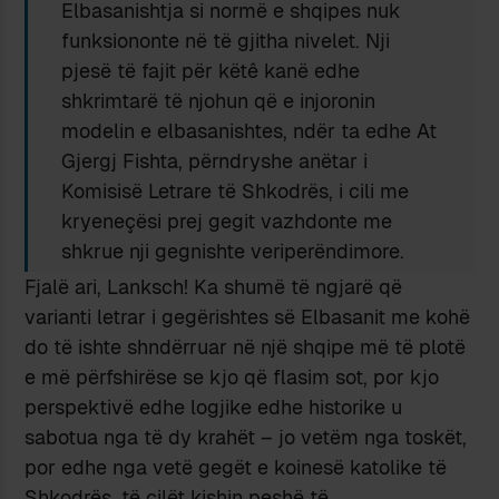
Elbasanishtja si normë e shqipes nuk
funksiononte në të gjitha nivelet. Nji
pjesë të fajit për këtê kanë edhe
shkrimtarë të njohun që e injoronin
modelin e elbasanishtes, ndër ta edhe At
Gjergj Fishta, përndryshe anëtar i
Komisisë Letrare të Shkodrës, i cili me
kryeneçësi prej gegit vazhdonte me
shkrue nji gegnishte veriperëndimore.
Fjalë ari, Lanksch! Ka shumë të ngjarë që
varianti letrar i gegërishtes së Elbasanit me kohë
do të ishte shndërruar në një shqipe më të plotë
e më përfshirëse se kjo që flasim sot, por kjo
perspektivë edhe logjike edhe historike u
sabotua nga të dy krahët – jo vetëm nga toskët,
por edhe nga vetë gegët e koinesë katolike të
Shkodrës, të cilët kishin peshë të