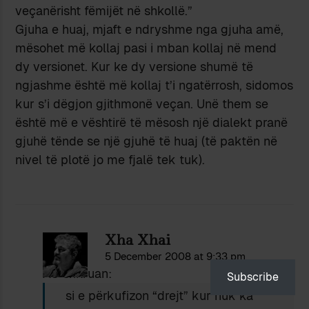
veçanërisht fëmijët në shkollë.”
Gjuha e huaj, mjaft e ndryshme nga gjuha amë,
mësohet më kollaj pasi i mban kollaj në mend
dy versionet. Kur ke dy versione shumë të
ngjashme është më kollaj t’i ngatërrosh, sidomos
kur s’i dëgjon gjithmonë veçan. Unë them se
është më e vështirë të mësosh një dialekt pranë
gjuhë tënde se një gjuhë të huaj (të paktën në
nivel të plotë jo me fjalë tek tuk).
Xha Xhai
5 December 2008 at 9:33 pm
AC shkruan:
Subscribe
si e përkufizon “drejt” kur nuk ka