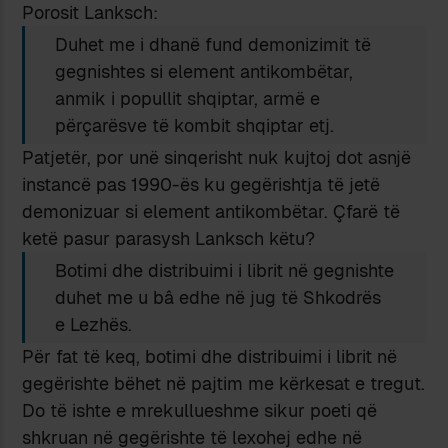
Porosit Lanksch:
Duhet me i dhanë fund demonizimit të
gegnishtes si element antikombëtar,
anmik i popullit shqiptar, armë e
përçarësve të kombit shqiptar etj.
Patjetër, por unë sinqerisht nuk kujtoj dot asnjë
instancë pas 1990-ës ku gegërishtja të jetë
demonizuar si element antikombëtar. Çfarë të
ketë pasur parasysh Lanksch këtu?
Botimi dhe distribuimi i librit në gegnishte
duhet me u bâ edhe në jug të Shkodrës
e Lezhës.
Për fat të keq, botimi dhe distribuimi i librit në
gegërishte bëhet në pajtim me kërkesat e tregut.
Do të ishte e mrekullueshme sikur poeti që
shkruan në gegërishte të lexohej edhe në