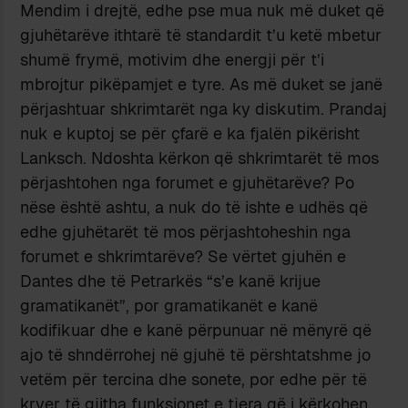
Mendim i drejtë, edhe pse mua nuk më duket që
gjuhëtarëve ithtarë të standardit t’u ketë mbetur
shumë frymë, motivim dhe energji për t’i
mbrojtur pikëpamjet e tyre. As më duket se janë
përjashtuar shkrimtarët nga ky diskutim. Prandaj
nuk e kuptoj se për çfarë e ka fjalën pikërisht
Lanksch. Ndoshta kërkon që shkrimtarët të mos
përjashtohen nga forumet e gjuhëtarëve? Po
nëse është ashtu, a nuk do të ishte e udhës që
edhe gjuhëtarët të mos përjashtoheshin nga
forumet e shkrimtarëve? Se vërtet gjuhën e
Dantes dhe të Petrarkës “s’e kanë krijue
gramatikanët”, por gramatikanët e kanë
kodifikuar dhe e kanë përpunuar në mënyrë që
ajo të shndërrohej në gjuhë të përshtatshme jo
vetëm për tercina dhe sonete, por edhe për të
kryer të gjitha funksionet e tjera që i kërkohen