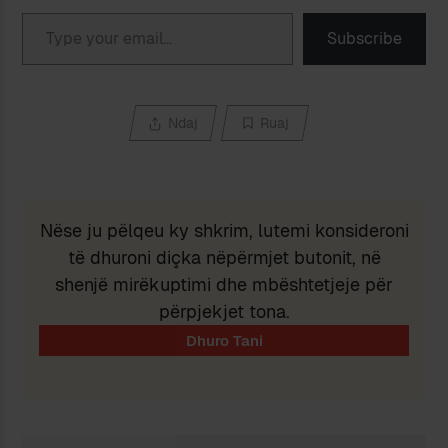
Type your email…
Subscribe
Ndaj
Ruaj
Nëse ju pëlqeu ky shkrim, lutemi konsideroni
të dhuroni diçka nëpërmjet butonit, në
shenjë mirëkuptimi dhe mbështetjeje për
përpjekjet tona.