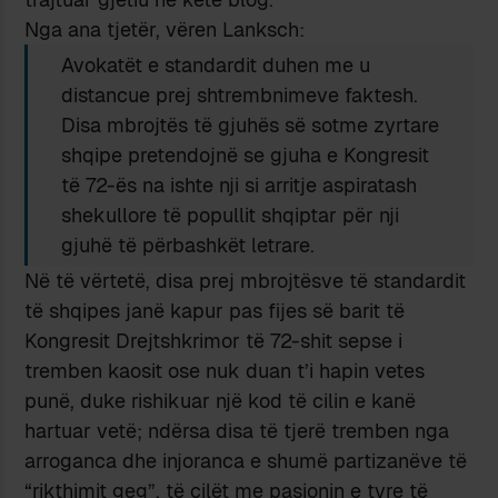
Nga ana tjetër, vëren Lanksch:
Avokatët e standardit duhen me u
distancue prej shtrembnimeve faktesh.
Disa mbrojtës të gjuhës së sotme zyrtare
shqipe pretendojnë se gjuha e Kongresit
të 72-ës na ishte nji si arritje aspiratash
shekullore të popullit shqiptar për nji
gjuhë të përbashkët letrare.
Në të vërtetë, disa prej mbrojtësve të standardit
të shqipes janë kapur pas fijes së barit të
Kongresit Drejtshkrimor të 72-shit sepse i
tremben kaosit ose nuk duan t’i hapin vetes
punë, duke rishikuar një kod të cilin e kanë
hartuar vetë; ndërsa disa të tjerë tremben nga
arroganca dhe injoranca e shumë partizanëve të
“rikthimit geg”, të cilët me pasionin e tyre të