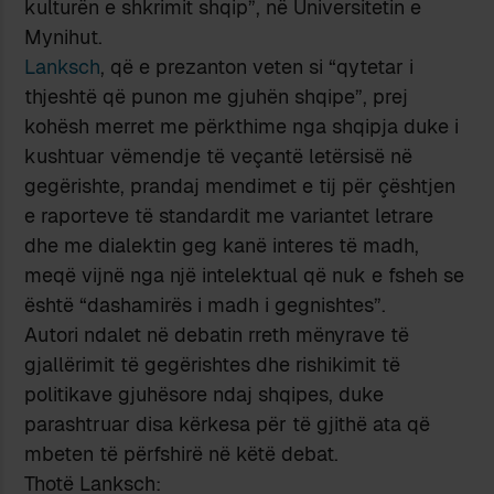
kulturën e shkrimit shqip”, në Universitetin e
Mynihut.
Lanksch
, që e prezanton veten si “qytetar i
thjeshtë që punon me gjuhën shqipe”, prej
kohësh merret me përkthime nga shqipja duke i
kushtuar vëmendje të veçantë letërsisë në
gegërishte, prandaj mendimet e tij për çështjen
e raporteve të standardit me variantet letrare
dhe me dialektin geg kanë interes të madh,
meqë vijnë nga një intelektual që nuk e fsheh se
është “dashamirës i madh i gegnishtes”.
Autori ndalet në debatin rreth mënyrave të
gjallërimit të gegërishtes dhe rishikimit të
politikave gjuhësore ndaj shqipes, duke
parashtruar disa kërkesa për të gjithë ata që
mbeten të përfshirë në këtë debat.
Thotë Lanksch: