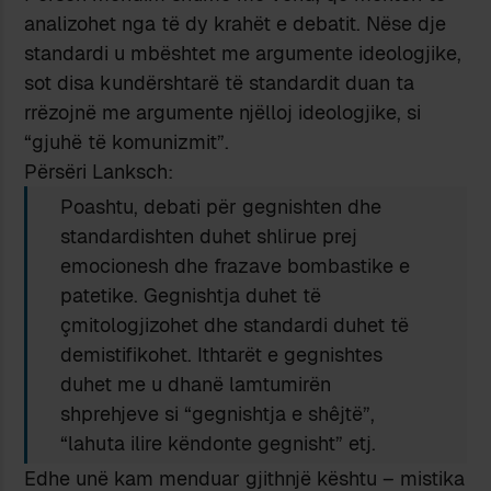
analizohet nga të dy krahët e debatit. Nëse dje
standardi u mbështet me argumente ideologjike,
sot disa kundërshtarë të standardit duan ta
rrëzojnë me argumente njëlloj ideologjike, si
“gjuhë të komunizmit”.
Përsëri Lanksch:
Poashtu, debati për gegnishten dhe
standardishten duhet shlirue prej
emocionesh dhe frazave bombastike e
patetike. Gegnishtja duhet të
çmitologjizohet dhe standardi duhet të
demistifikohet. Ithtarët e gegnishtes
duhet me u dhanë lamtumirën
shprehjeve si “gegnishtja e shêjtë”,
“lahuta ilire këndonte gegnisht” etj.
Edhe unë kam menduar gjithnjë kështu – mistika