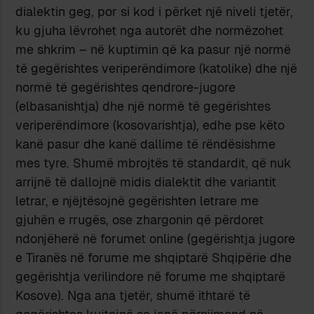
dialektin geg, por si kod i përket një niveli tjetër,
ku gjuha lëvrohet nga autorët dhe normëzohet
me shkrim – në kuptimin që ka pasur një normë
të gegërishtes veriperëndimore (katolike) dhe një
normë të gegërishtes qendrore-jugore
(elbasanishtja) dhe një normë të gegërishtes
veriperëndimore (kosovarishtja), edhe pse këto
kanë pasur dhe kanë dallime të rëndësishme
mes tyre. Shumë mbrojtës të standardit, që nuk
arrijnë të dallojnë midis dialektit dhe variantit
letrar, e njëjtësojnë gegërishten letrare me
gjuhën e rrugës, ose zhargonin që përdoret
ndonjëherë në forumet online (gegërishtja jugore
e Tiranës në forume me shqiptarë Shqipërie dhe
gegërishtja verilindore në forume me shqiptarë
Kosove). Nga ana tjetër, shumë ithtarë të