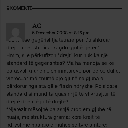
9 KOMENTE
AC
5 December 2008 at 8:16 pm
“edhe pse gegërishtja letrare për t’u shkruar
drejt duhet studiuar si çdo gjuhë tjetër.”
Hmm, si e përkufizon “drejt” kur nuk ka një
standard të gëgërishtes? Ma ha mendja se ke
parasysh gjuhën e shkrimtarëve por përse duhet
vlerësuar më shumë ajo gjuhë se gjuha e
përdorur nga ata që e flasin ndryshe. Po s’pate
standard si mund ta quash një të shkruajtur të
drejtë dhe një jo të drejtë?
“Njerëzit mësojnë pa asnjë problem gjuhë të
huaja, me struktura gramatikore krejt të
ndryshme nga ajo e gjuhës së tyre amtare;