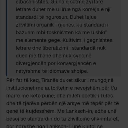
elbasanishtes. Gjuha e sotme zyrtare
letrare duhet me u lirue nga korseja e nji
standardi të ngurosun. Duhet lejue
zhvillimi organik i gjuhës, ku standardi i
bazuem mbi tosknishten ka me u shkrî
me elemente gege. Kultivimi i gegnishtes
letrare dhe liberalizimi i standardit nuk
duen me thanë dhe nuk synojnë
divergjencën por konvergjencën e
natyrshme të idiomave shqipe.
Për fat të keq, Tiranës duket sikur i mungojnë
institucionet me autoritetin e nevojshëm për t’u
marrë me këto punë; dhe mllefi poetik i Tufës
dhe të tjerëve përbën një arsye më tepër për të
qenë të kujdesshëm. Me Lanksch-in, edhe unë
besoj se standardin do ta zhvillojnë shkrimtarët,
por ndryshe nga Lanksch-i, unë kujtoj se