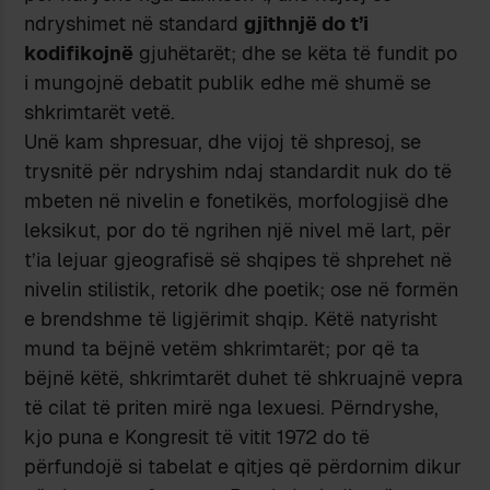
ndryshimet në standard
gjithnjë do t’i
kodifikojnë
gjuhëtarët; dhe se këta të fundit po
i mungojnë debatit publik edhe më shumë se
shkrimtarët vetë.
Unë kam shpresuar, dhe vijoj të shpresoj, se
trysnitë për ndryshim ndaj standardit nuk do të
mbeten në nivelin e fonetikës, morfologjisë dhe
leksikut, por do të ngrihen një nivel më lart, për
t’ia lejuar gjeografisë së shqipes të shprehet në
nivelin stilistik, retorik dhe poetik; ose në formën
e brendshme të ligjërimit shqip. Këtë natyrisht
mund ta bëjnë vetëm shkrimtarët; por që ta
bëjnë këtë, shkrimtarët duhet të shkruajnë vepra
të cilat të priten mirë nga lexuesi. Përndryshe,
kjo puna e Kongresit të vitit 1972 do të
përfundojë si tabelat e qitjes që përdornim dikur