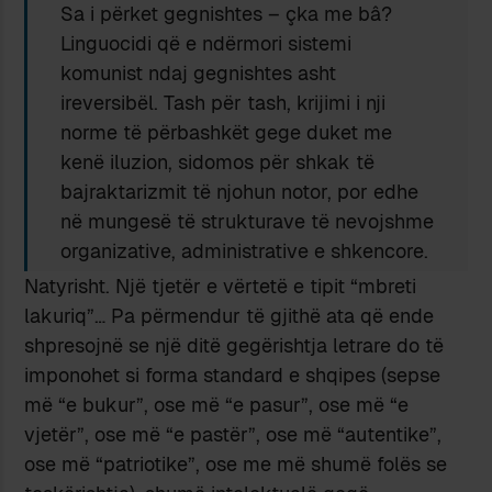
Sa i përket gegnishtes – çka me bâ?
Linguocidi që e ndërmori sistemi
komunist ndaj gegnishtes asht
ireversibël. Tash për tash, krijimi i nji
norme të përbashkët gege duket me
kenë iluzion, sidomos për shkak të
bajraktarizmit të njohun notor, por edhe
në mungesë të strukturave të nevojshme
organizative, administrative e shkencore.
Natyrisht. Një tjetër e vërtetë e tipit “mbreti
lakuriq”… Pa përmendur të gjithë ata që ende
shpresojnë se një ditë gegërishtja letrare do të
imponohet si forma standard e shqipes (sepse
më “e bukur”, ose më “e pasur”, ose më “e
vjetër”, ose më “e pastër”, ose më “autentike”,
ose më “patriotike”, ose me më shumë folës se