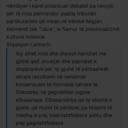
rrëmbyer i kanë polarizuar debatet pa nevojë;
për të mos përmendur pastaj tribunën
partikulariste që mban në këmbë Migjen
Kelmendi tek “Java”, si flamur të provincializmit
kulturor kosovar.
Shpjegon Lanksch:
Siç dihet mirë dhe shpesh harrohet me
gjithë qejf, orvatjet dhe aspiratat e
shqiptarëve për nji gjuhë të përbashkët
letrare rezultonin në vendimet
konsensuale të Komisisë Letrare të
Shkodrës, në gegnishten jugore
elbasanase. Elbasanishtja qe nji idiomë e
gjallë, që mund të përdorej pa telashe të
mëdha si prej tosknishtfolësve ashtu dhe
prej gegnishtfolësve.