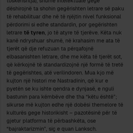
toskërishtja), shumë intelektualë gegë
dëshirojnë ta shohin gegërishten letrare së paku
të rehabilituar dhe në të njëjtin nivel funksional
përdorimi si edhe standardin, por gegërishten
letrare
të tyren
, jo të atyre të tjerëve. Këta nuk
kanë ndryshuar shumë, në krahasim me ata të
tjerët që dje refuzuan ta përqafojnë
elbasanishten letrare, dhe me këta të tjerët sot,
që kërkojnë të standardizojnë një formë të tretë
të gegërishtes, atë verilindoren. Mua kjo më
kujton një histori me Nastradinin, që kur e
pyetën se ku ishte qendra e dynjasë, e nguli
bastunin para këmbëve dhe tha “këtu është”;
sikurse më kujton edhe një dobësi themelore të
kulturës gege historikisht – pazotësinë për të
gjetur platforma të përbashkëta, ose
“bajraktarizmin”, siç e quan Lanksch.