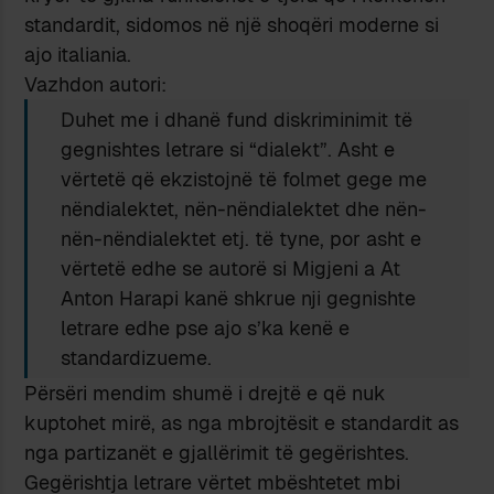
standardit, sidomos në një shoqëri moderne si
ajo italiania.
Vazhdon autori:
Duhet me i dhanë fund diskriminimit të
gegnishtes letrare si “dialekt”. Asht e
vërtetë që ekzistojnë të folmet gege me
nëndialektet, nën-nëndialektet dhe nën-
nën-nëndialektet etj. të tyne, por asht e
vërtetë edhe se autorë si Migjeni a At
Anton Harapi kanë shkrue nji gegnishte
letrare edhe pse ajo s’ka kenë e
standardizueme.
Përsëri mendim shumë i drejtë e që nuk
kuptohet mirë, as nga mbrojtësit e standardit as
nga partizanët e gjallërimit të gegërishtes.
Gegërishtja letrare vërtet mbështetet mbi