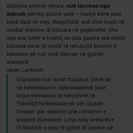
sidomos krijimet letrare,
nuk lexohen nga
askush
përveç autorit vetë – madje edhe pasi
kanë dalë në treg. Megjithatë, unë shoh kudo në
mediat shkrime të botuara në gegërishte; dhe
nga ana tjetër e kuptoj se disa gazeta ose shtëpi
botuese kanë të drejtë të refuzojnë botimin e
teksteve që nuk janë shkruar në gjuhën
standard.
Vëren Lanksch:
Standardi nuk duhet fosilizue. Dihet se
në bashkëpunim ndërakademik janë
krijue komisione të ndryshme të
“Këshillit Ndërakademik për Gjuhën
Shqipe” për shikimin dhe rishikimin e
shqipes standarde. Lutja ndaj anëtarëve
të Këshillit e ndaj të gjithë të tjerëve që