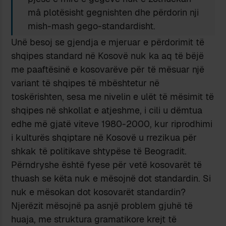
mâ plotësisht gegnishten dhe përdorin nji
mish-mash gego-standardisht.
Unë besoj se gjendja e mjeruar e përdorimit të
shqipes standard në Kosovë nuk ka aq të bëjë
me paaftësinë e kosovarëve për të mësuar një
variant të shqipes të mbështetur në
toskërishten, sesa me nivelin e ulët të mësimit të
shqipes në shkollat e atjeshme, i cili u dëmtua
edhe më gjatë viteve 1980-2000, kur riprodhimi
i kulturës shqiptare në Kosovë u rrezikua për
shkak të politikave shtypëse të Beogradit.
Përndryshe është fyese për vetë kosovarët të
thuash se këta nuk e mësojnë dot standardin. Si
nuk e mësokan dot kosovarët standardin?
Njerëzit mësojnë pa asnjë problem gjuhë të
huaja, me struktura gramatikore krejt të