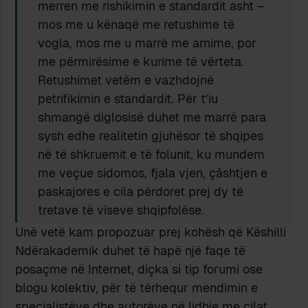
merren me rishikimin e standardit asht –
mos me u kënaqë me retushime të
vogla, mos me u marrë me arnime, por
me përmirësime e kurime të vërteta.
Retushimet vetëm e vazhdojnë
petrifikimin e standardit. Për t’iu
shmangë diglosisë duhet me marrë para
sysh edhe realitetin gjuhësor të shqipes
në të shkruemit e të folunit, ku mundem
me veçue sidomos, fjala vjen, çâshtjen e
paskajores e cila përdoret prej dy të
tretave të viseve shqipfolëse.
Unë vetë kam propozuar prej kohësh që Këshilli
Ndërakademik duhet të hapë një faqe të
posaçme në Internet, diçka si tip forumi ose
blogu kolektiv, për të tërhequr mendimin e
specialistëve dhe autorëve në lidhje me cilat