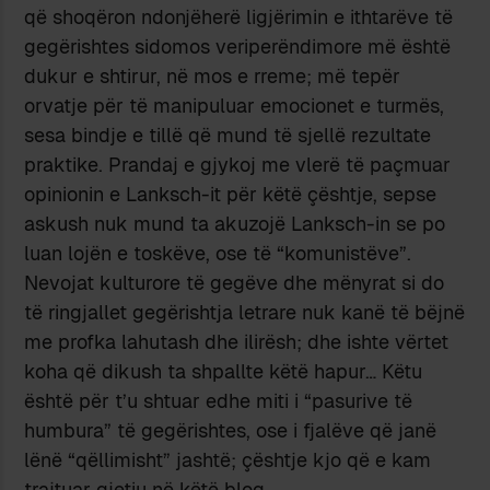
që shoqëron ndonjëherë ligjërimin e ithtarëve të
gegërishtes sidomos veriperëndimore më është
dukur e shtirur, në mos e rreme; më tepër
orvatje për të manipuluar emocionet e turmës,
sesa bindje e tillë që mund të sjellë rezultate
praktike. Prandaj e gjykoj me vlerë të paçmuar
opinionin e Lanksch-it për këtë çështje, sepse
askush nuk mund ta akuzojë Lanksch-in se po
luan lojën e toskëve, ose të “komunistëve”.
Nevojat kulturore të gegëve dhe mënyrat si do
të ringjallet gegërishtja letrare nuk kanë të bëjnë
me profka lahutash dhe ilirësh; dhe ishte vërtet
koha që dikush ta shpallte këtë hapur… Këtu
është për t’u shtuar edhe miti i “pasurive të
humbura” të gegërishtes, ose i fjalëve që janë
lënë “qëllimisht” jashtë; çështje kjo që e kam
trajtuar gjetiu në këtë blog.