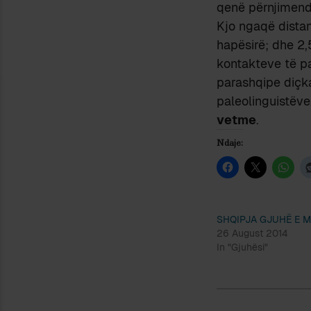
qenë përnjimend 
Kjo ngaqë dista
hapësirë; dhe 2
kontakteve të p
parashqipe diçka
paleolinguistëve
vetme
.
Ndaje:
SHQIPJA GJUHË E 
26 August 2014
In "Gjuhësi"