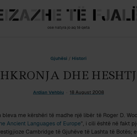
ose natyra jo aq të qeta
Gjuhësi
/
Histori
SHKRONJA DHE HESHTJ
Ardian Vehbiu
18 August 2008
 bleva me kërshëri të madhe një libër të Roger D. Wo
he Ancient Languages of Europe
”, i cili është në fakt p
restigjioze Cambridge të Gjuhëve të Lashta të Botës; 