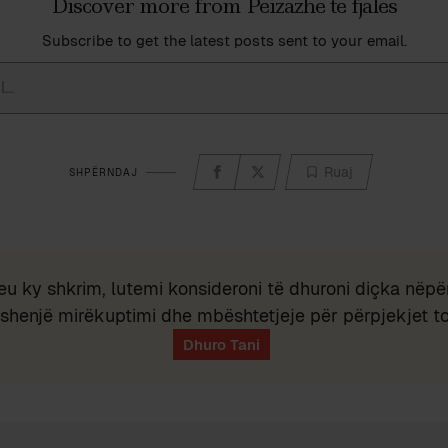
Discover more from Peizazhe të fjalës
Subscribe to get the latest posts sent to your email.
Ruaj
SHPËRNDAJ
eu ky shkrim, lutemi konsideroni të dhuroni diçka nëpër
shenjë mirëkuptimi dhe mbështetjeje për përpjekjet t