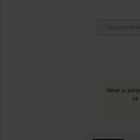
Type your email…
Nëse ju pëlq
në 