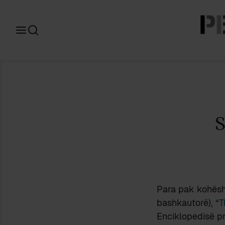
Search
for:
Para pak kohësh
bashkautorë), “
T
Enciklopedisë p