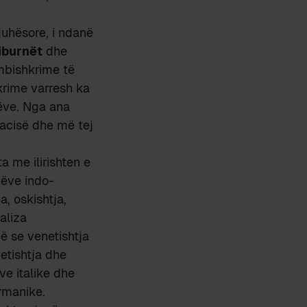
juhësore, i ndanë
iburnët
dhe
 mbishkrime të
krime varresh ka
tëve. Nga ana
macisë dhe më tej
a me ilirishten e
hëve indo-
a, oskishtja,
aliza
ë se venetishtja
etishtja dhe
ve italike dhe
ermanike.