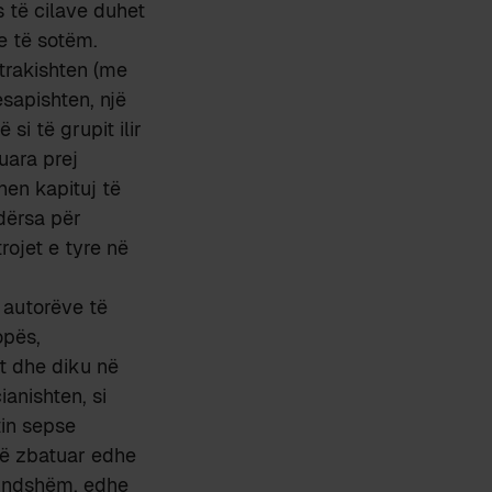
s të cilave duhet
e të sotëm.
 trakishten (me
sapishten, një
si të grupit ilir
uara prej
en kapituj të
dërsa për
rojet e tyre në
 autorëve të
opës,
iut dhe diku në
anishten, si
tin sepse
etë zbatuar edhe
 bindshëm, edhe