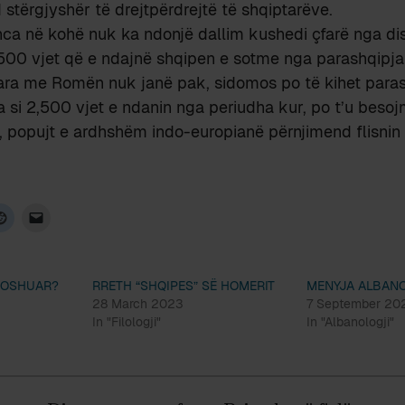
stërgjyshër të drejtpërdrejtë të shqiptarëve.
nca në kohë nuk ka ndonjë dallim kushedi çfarë nga di
,500 vjet që e ndajnë shqipen e sotme nga parashqipja
ara me Romën nuk janë pak, sidomos po të kihet para
 si 2,500 vjet e ndanin nga periudha kur, po t’u beso
, popujt e ardhshëm indo-europianë përnjimend flisnin
MOSHUAR?
RRETH “SHQIPES” SË HOMERIT
MENYJA ALBANOL
28 March 2023
7 September 20
In "Filologji"
In "Albanologji"