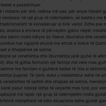
mbetet e pazbërthyer.
ë i mbanin për ilirë, ndërsa më pas, për arsye thjesht g
 t’i vendosur në një grup të ndërmjetëm, së bashku me
l
 tradicionalisht të konsideruar si ilirik verior. Edhe pse
k ka, analiza e emrave të përveçëm gjetur nëpër mbish
ka takimi midis këtyre dy fiseve, liburnëve dhe vene
liburnëve nuk ngjajnë shumë me emrat e ilirëve të Dal
rojet e Shqipërisë së sotme.
ojnë se venetishtja dhe liburnishtja janë gjuhë të afërt
gut), dhe të gjitha formonin një familje më vete mes gju
ashme me familjen e gjuhëve italike të tilla si latinishtj
nishtja (jugore). Të tjerë, duke u mbështetur edhe në an
 venetishtes të lashtë dhe shqipes së sotme, mendojn
uk kanë pasur ndonjë lidhje të veçantë mes tyre; por ven
faqësojnë më tepër një grup të ndërmjetëm midis gjuhë
 përfshirë ndonjëherë në këto ekuacione edhe gjuhët gj