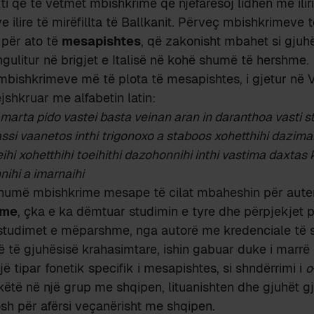
kti që të vetmet mbishkrime që njëfarësoj lidhen me ilir
ve ilire të mirëfillta të Ballkanit. Përveç mbishkrimeve 
 për ato të
mesapishtes
, që zakonisht mbahet si gjuhë e
 ngulitur në brigjet e Italisë në kohë shumë të hershme.
j mbishkrimeve më të plota të mesapishtes, i gjetur në V
jshkruar me alfabetin latin:
a marta pido vastei basta veinan aran in daranthoa vasti 
i vaanetos inthi trigonoxo a staboos xohetthihi dazimaihi 
ihi xohetthihi toeihithi dazohonnihi inthi vastima daxtas k
ihi a imarnaihi
 shumë mbishkrime mesape të cilat mbaheshin për aute
ime
, çka e ka dëmtuar studimin e tyre dhe përpjekjet pë
tudimet e mëparshme, nga autorë me kredenciale të s
ë të gjuhësisë krahasimtare, ishin gabuar duke i marrë p
jë tipar fonetik specifik i mesapishtes, si shndërrimi i
o
t këtë në një grup me shqipen, lituanishten dhe gjuhët 
sh për afërsi veçanërisht me shqipen.