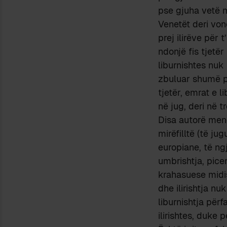
pse gjuha vetë 
Venetët deri von
prej ilirëve për
ndonjë fis tjetër
liburnishtes nu
zbuluar shumë pi
tjetër, emrat e 
në jug, deri në t
Disa autorë mend
mirëfilltë (të ju
europiane, të ngj
umbrishtja, pice
krahasuese midis
dhe ilirishtja n
liburnishtja për
ilirishtes, duke