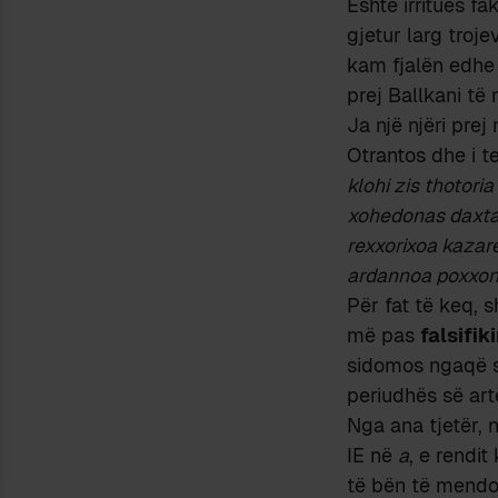
Është irritues fa
gjetur larg troje
kam fjalën edhe
prej Ballkani të
Ja një njëri pre
Otrantos dhe i te
klohi zis thotori
xohedonas daxtass
rexxorixoa kazare
ardannoa poxxonn
Për fat të keq,
më pas
falsifik
sidomos ngaqë s
periudhës së art
Nga ana tjetër, n
IE në
a
, e rendi
të bën të mendo