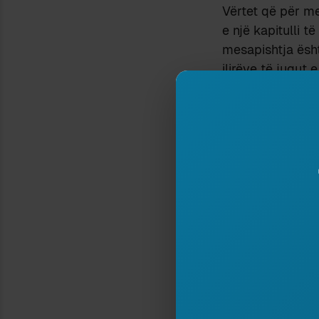
Vërtet që për m
e një kapitulli t
mesapishtja ësh
ilirëve të jugut
zonës, meqë nuk
sidomos po të gj
Sa për
ilirët
,
tr
do të jetë e dety
që materiale të 
gjuhën e tyre, e
grekët dhe më pa
në mend është p
përjashton imiti
lashtësi nuk mu
drejtime.
Atëherë? Para pa
ndeshet në kult