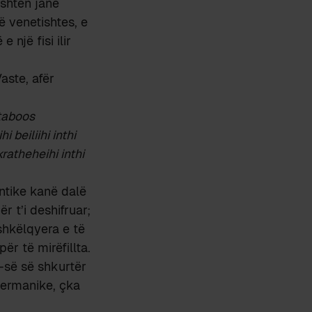
ishten janë
të venetishtes, e
 një fisi ilir
aste, afër
staboos
beiliihi inthi
ratheheihi inthi
ntike kanë dalë
r t’i deshifruar;
hkëlqyera e të
ër të mirëfillta.
-së së shkurtër
gjermanike, çka