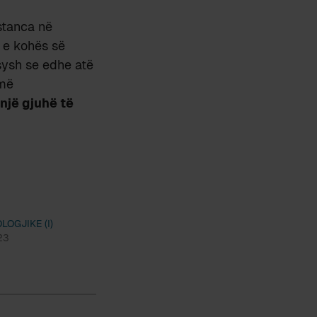
stanca në
 e kohës së
sysh se edhe atë
jmë
një gjuhë të
OGJIKE (I)
23