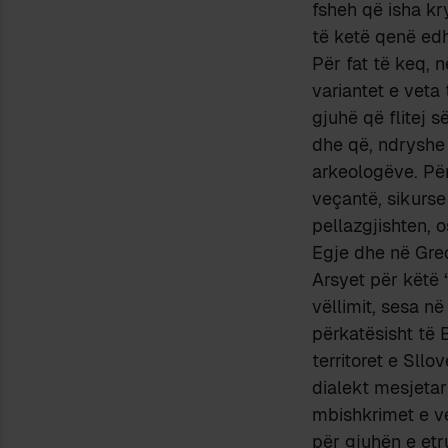
fsheh që isha kry
të ketë qenë edh
Për fat të keq, n
variantet e veta
gjuhë që flitej s
dhe që, ndryshe 
arkeologëve. Për
veçantë, sikurse
pellazgjishten, 
Egje dhe në Greq
Arsyet për këtë
vëllimit, sesa n
përkatësisht të 
territoret e Sll
dialekt mesjetar 
mbishkrimet e ven
për gjuhën e etr