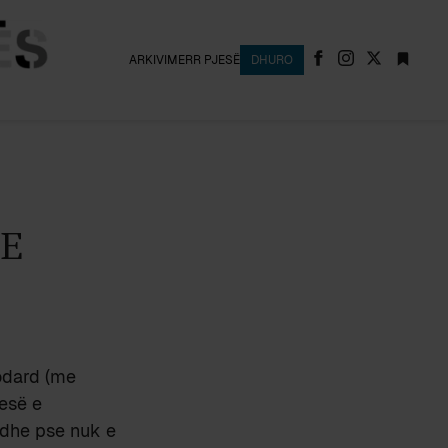
ARKIVI
MERR PJESË
DHURO
E
odard (me
jesë e
edhe pse nuk e