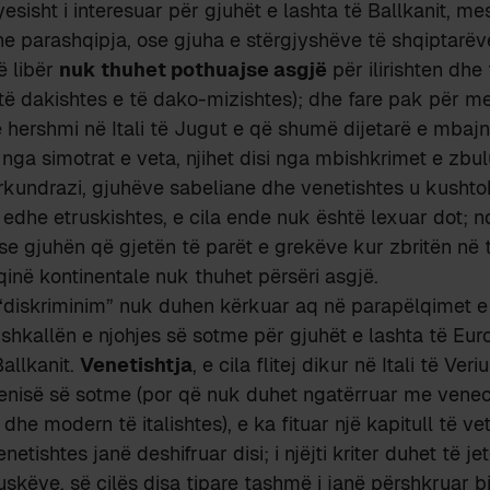
esisht i interesuar për gjuhët e lashta të Ballkanit, me
e parashqipja, ose gjuha e stërgjyshëve të shqiptarëv
ë libër
nuk thuhet pothuajse asgjë
për ilirishten dhe
 të dakishtes e të dako-mizishtes); dhe fare pak për me
ë hershmi në Itali të Jugut e që shumë dijetarë e mbajnë 
nga simotrat e veta, njihet disi nga mbishkrimet e zbul
kundrazi, gjuhëve sabeliane dhe venetishtes u kushtoh
 edhe etruskishtes, e cila ende nuk është lexuar dot; n
ose gjuhën që gjetën të parët e grekëve kur zbritën në t
inë kontinentale nuk thuhet përsëri asgjë.
 “diskriminim” nuk duhen kërkuar aq në parapëlqimet e
ë shkallën e njohjes së sotme për gjuhët e lashta të Eur
Ballkanit.
Venetishtja
, e cila flitej dikur në Itali të Ver
ovenisë së sotme (por që nuk duhet ngatërruar me veneci
dhe modern të italishtes), e ka fituar një kapitull të ve
etishtes janë deshifruar disi; i njëjti kriter duhet të j
uskëve, së cilës disa tipare tashmë i janë përshkruar