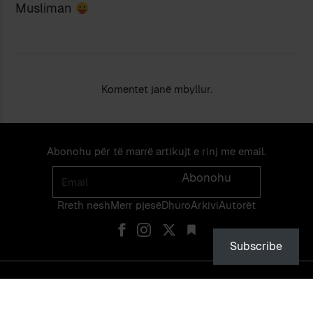
Musliman
Komentet janë mbyllur.
Abonohu për të marrë artikujt e rinj me email.
Email
Abonohu
Rreth nesh
Merr pjes​​ë​
Dhuro
Arkivi
Autorët
Subscribe
© PEIZAZHE TË FJALËS — ISSN 2475-1375 — NDALOHET RIPRODHIMI
PA LEJEN EKSPLICITE TË NJË ADMINISTRATORI TË FAQES OSE TË