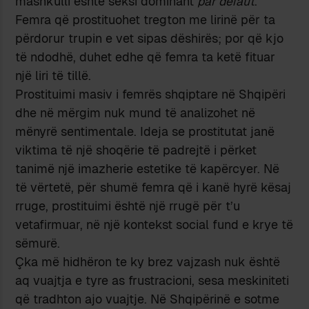
mashkulli është seksi dominant
par défaut
.
Femra që prostituohet tregton me lirinë për ta
përdorur trupin e vet sipas dëshirës; por që kjo
të ndodhë, duhet edhe që femra ta ketë fituar
një liri të tillë.
Prostituimi masiv i femrës shqiptare në Shqipëri
dhe në mërgim nuk mund të analizohet në
mënyrë sentimentale. Ideja se prostitutat janë
viktima të një shoqërie të padrejtë i përket
tanimë një imazherie estetike të kapërcyer. Në
të vërtetë, për shumë femra që i kanë hyrë kësaj
rruge, prostituimi është një rrugë për t’u
vetafirmuar, në një kontekst social fund e krye të
sëmurë.
Çka më hidhëron te ky brez vajzash nuk është
aq vuajtja e tyre as frustracioni, sesa meskiniteti
që tradhton ajo vuajtje. Në Shqipërinë e sotme