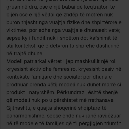
gruan në dru, ose e një babai që keqtrajton të
bijën ose e një vëllai që zhdëp të motrën nuk
buron thjesht nga vuajtja fizike dhe shpirtërore e
viktimës, por edhe nga vuajtja e dhunuesit vetë;
sepse ky i fundit nuk i shpëton dot kafshimit të
atij konteksti që e detyron ta shprehë dashurinë
në trajtë dhune.
Modeli patriarkal vërtet i jep mashkullit një rol
kryesisht aktiv dhe femrës rol kryesisht pasiv në
kontekste familjare dhe sociale; por dhuna e
prodhuar brenda këtij modeli nuk duhet marrë si
produkt i natyrshëm. Përkundrazi, është shenjë
që modeli nuk po u përshtatet më rrethanave.
Gjithashtu, e quajta shoqërinë shqiptare të
paharmonishme, sepse ende nuk janë ravijëzuar
në të modele të familjes që t’i përgjigjen triumfit