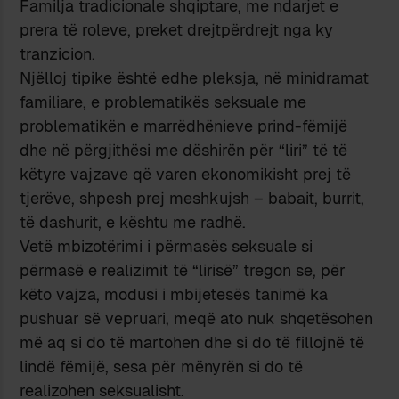
Familja tradicionale shqiptare, me ndarjet e
prera të roleve, preket drejtpërdrejt nga ky
tranzicion.
Njëlloj tipike është edhe pleksja, në minidramat
familiare, e problematikës seksuale me
problematikën e marrëdhënieve prind-fëmijë
dhe në përgjithësi me dëshirën për “liri” të të
këtyre vajzave që varen ekonomikisht prej të
tjerëve, shpesh prej meshkujsh – babait, burrit,
të dashurit, e kështu me radhë.
Vetë mbizotërimi i përmasës seksuale si
përmasë e realizimit të “lirisë” tregon se, për
këto vajza, modusi i mbijetesës tanimë ka
pushuar së vepruari, meqë ato nuk shqetësohen
më aq si do të martohen dhe si do të fillojnë të
lindë fëmijë, sesa për mënyrën si do të
realizohen seksualisht.