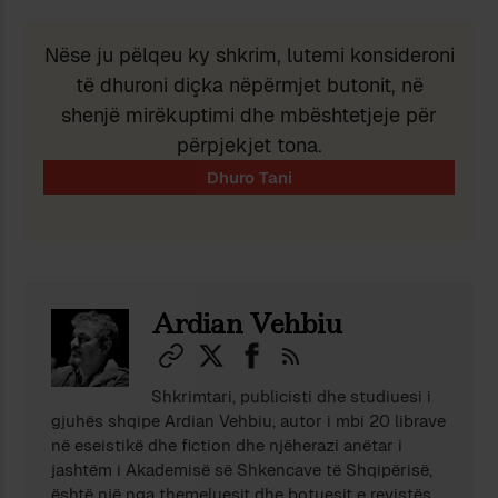
Nëse ju pëlqeu ky shkrim, lutemi konsideroni
të dhuroni diçka nëpërmjet butonit, në
shenjë mirëkuptimi dhe mbështetjeje për
përpjekjet tona.
Ardian Vehbiu
Shkrimtari, publicisti dhe studiuesi i
gjuhës shqipe Ardian Vehbiu, autor i mbi 20 librave
në eseistikë dhe fiction dhe njëherazi anëtar i
jashtëm i Akademisë së Shkencave të Shqipërisë,
është një nga themeluesit dhe botuesit e revistës