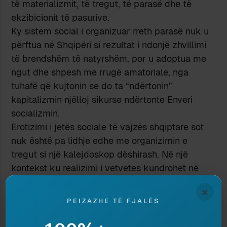
të materializmit, të tregut, të parasë dhe të
ekzibicionit të pasurive.
Ky sistem social i organizuar rreth parasë nuk u
përftua në Shqipëri si rezultat i ndonjë zhvillimi
të brendshëm të natyrshëm, por u adoptua me
ngut dhe shpesh me rrugë amatoriale, nga
tuhafë që kujtonin se do ta “ndërtonin”
kapitalizmin njëlloj sikurse ndërtonte Enveri
socializmin.
Erotizimi i jetës sociale të vajzës shqiptare sot
nuk është pa lidhje edhe me organizimin e
tregut si një kalejdoskop dëshirash. Në një
kontekst ku realizimi i vetvetes kundrohet në
optikën e mundësisë për të komunikuar lirisht
×
brenda atij kalejdoskopi, vetë tregu është
PEIZAZHE TË FJALËS
kundërfigura njëlloj e erotizuar e femrës.
Në këtë mënyrë, seksualiteti nuk do parë dhe aq