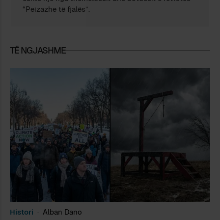
“Peizazhe të fjalës”.
TË NGJASHME
Histori
Alban Dano