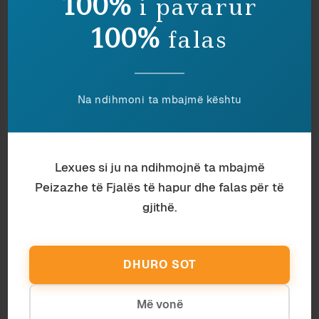
100%
i pavarur
si përmasë e lirisë së fituar ose të lakmuar, sesa
100%
falas
si dukuri anësore e qarkullimit frenetik të parasë
në mjedise urbane ku nuk prodhohen më as
vlera materiale, as fëmijë; por vetëm raporte të
pushtetit dhe teknika të shantazhit politik dhe
Na ndihmoni ta mbajmë kështu
ekonomik për rishpërndarje pasurish pak a
shumë të paligjshme.
Përkundrazi, në vitet tetëdhjetë erotika e
rizbuluar e femrës ishte produkt i një përpjekjeje
Lexues si ju na ndihmojnë ta mbajmë
në mos intelektuale, të paktën estetike dhe
Peizazhe të Fjalës të hapur dhe falas për të
krijuese për t’iu afruar një vizioni a mirazhi –
gjithë.
Perëndimit – që joshte me tabunë e të
paarritshmes; njëlloj sikurse materializmi i
femrës shqiptare urbane shihej lehtë si metaforë
DHURO SOT
e dëshirës për qytetërim dhe të drejta civile.
E keqja me brezin e sotëm lidhet jo aq me
Më vonë