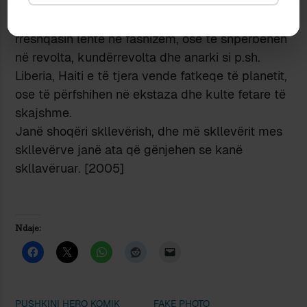
realitetin, sesa me vizionin. Shoqëri etikisht kaq
të sëmura si Shqipëria bashkëkohore mund të
rrëshqasin lehtë në fashizëm, ose të shpërbëhen
në revolta, kundërrevolta dhe anarki si p.sh.
Liberia, Haiti e të tjera vende fatkeqe të planetit,
ose të përfshihen në ekstaza dhe kulte fetare të
skajshme.
Janë shoqëri skllevërish, dhe më skllevërit mes
skllevërve janë ata që gënjehen se kanë
skllavëruar. [2005]
Ndaje:
PUSHKINI HERO KOMIK
FAKE PHOTO