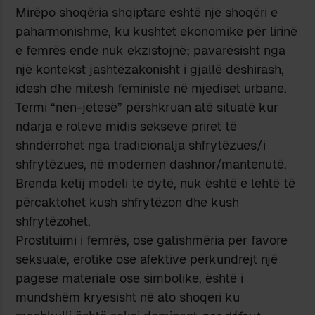
Mirëpo shoqëria shqiptare është një shoqëri e
paharmonishme, ku kushtet ekonomike për lirinë
e femrës ende nuk ekzistojnë; pavarësisht nga
një kontekst jashtëzakonisht i gjallë dëshirash,
idesh dhe mitesh feministe në mjediset urbane.
Termi “nën-jetesë” përshkruan atë situatë kur
ndarja e roleve midis sekseve priret të
shndërrohet nga tradicionalja shfrytëzues/i
shfrytëzues, në modernen dashnor/mantenutë.
Brenda këtij modeli të dytë, nuk është e lehtë të
përcaktohet kush shfrytëzon dhe kush
shfrytëzohet.
Prostituimi i femrës, ose gatishmëria për favore
seksuale, erotike ose afektive përkundrejt një
pagese materiale ose simbolike, është i
mundshëm kryesisht në ato shoqëri ku