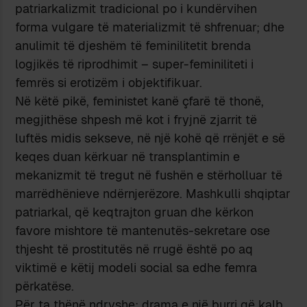
patriarkalizmit tradicional po i kundërvihen
forma vulgare të materializmit të shfrenuar; dhe
anulimit të djeshëm të feminilitetit brenda
logjikës të riprodhimit – super-feminiliteti i
femrës si erotizëm i objektifikuar.
Në këtë pikë, feministet kanë çfarë të thonë,
megjithëse shpesh më kot i fryjnë zjarrit të
luftës midis sekseve, në një kohë që rrënjët e së
keqes duan kërkuar në transplantimin e
mekanizmit të tregut në fushën e stërholluar të
marrëdhënieve ndërnjerëzore. Mashkulli shqiptar
patriarkal, që keqtrajton gruan dhe kërkon
favore mishtore të mantenutës-sekretare ose
thjesht të prostitutës në rrugë është po aq
viktimë e këtij modeli social sa edhe femra
përkatëse.
Për ta thënë ndryshe: drama e një burri që kalb