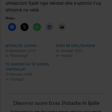
shkëputim fjalët nga tekstet dhe kuptimin t’ua
shtojmë ne vetë.
Ndaje:
MITRALOZI LETRAR
DYSH NË DREJTSHKRIM
5 September 2019
14 October 2013
In "Teknologji"
In "Histori"
TË SHKOSH KU TË SHPIEN
SHKRONJAT
3 February 2019
In "Filologji"
Discover more from Peizazhe të fjalës
Subscribe to get the latest posts sent to your email.