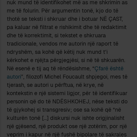
nuk mund të identifikohet më as me shkrimin as
me të folurin. Për argumentin tonë, kjo do të
thotë se teksti i shkruar dhe i botuar NË ÇAST,
pa kaluar në filtrat e rishikimit dhe të redaktimit
dhe të korrektimit, si tekstet e shkruara
tradicionale, vendos me autorin një raport të
ndryshëm, sa kohë që këtij nuk mund t’i
kërkohet e njëjta përgjegjësi, si në të shkuarën.
Në esenë e tij aq të rëndësishme, “
Çfarë është
autori
”, filozofi Michel Foucault shpjegoi, mes të
tjerash, se autori u përftua, në krye, në
kontekstin e një sistemi ligjor, për të identifikuar
personin që do të NDËSHKOHEJ, nëse teksti do
të gjykohej si transgresiv; ose sa kohë që “në
kulturën tonë […] diskursi nuk ishte origjinalisht
një gjësend, një produkt ose një zotërim, por një
veprim i kapur në një fushë bipolare të sakrales