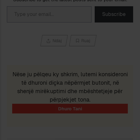
Type your email…
Subscribe
Ndaj
Ruaj
Nëse ju pëlqeu ky shkrim, lutemi konsideroni
të dhuroni diçka nëpërmjet butonit, në
shenjë mirëkuptimi dhe mbështetjeje për
përpjekjet tona.