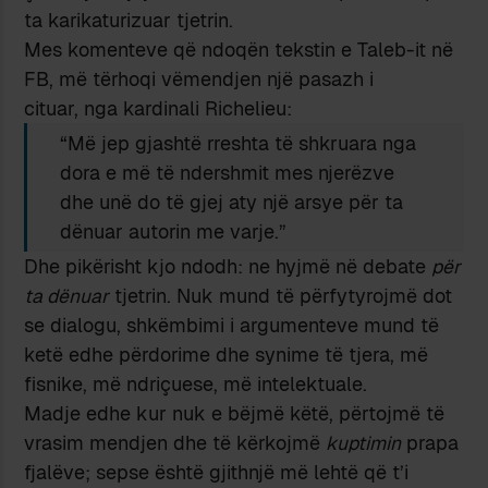
ta karikaturizuar tjetrin.
Mes komenteve që ndoqën tekstin e Taleb-it në
FB, më tërhoqi vëmendjen një pasazh i
cituar, nga kardinali Richelieu:
“Më jep gjashtë rreshta të shkruara nga
dora e më të ndershmit mes njerëzve
dhe unë do të gjej aty një arsye për ta
dënuar autorin me varje.”
Dhe pikërisht kjo ndodh: ne hyjmë në debate
për
ta dënuar
tjetrin. Nuk mund të përfytyrojmë dot
se dialogu, shkëmbimi i argumenteve mund të
ketë edhe përdorime dhe synime të tjera, më
fisnike, më ndriçuese, më intelektuale.
Madje edhe kur nuk e bëjmë këtë, përtojmë të
vrasim mendjen dhe të kërkojmë
kuptimin
prapa
fjalëve; sepse është gjithnjë më lehtë që t’i