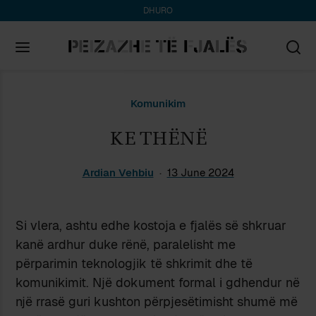
DHURO
Search
Komunikim
for:
KE THËNË
Ardian Vehbiu
13 June 2024
Si vlera, ashtu edhe kostoja e fjalës së shkruar
kanë ardhur duke rënë, paralelisht me
përparimin teknologjik të shkrimit dhe të
komunikimit. Një dokument formal i gdhendur në
një rrasë guri kushton përpjesëtimisht shumë më