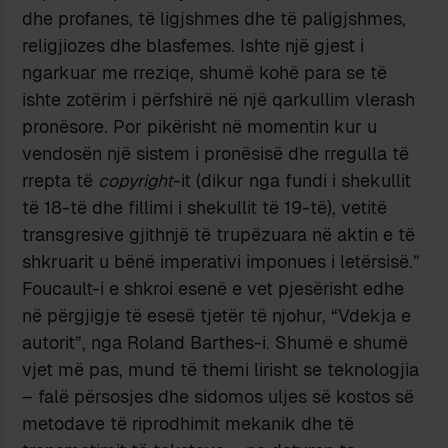
dhe profanes, të ligjshmes dhe të paligjshmes,
religjiozes dhe blasfemes. Ishte një gjest i
ngarkuar me rreziqe, shumë kohë para se të
ishte zotërim i përfshirë në një qarkullim vlerash
pronësore. Por pikërisht në momentin kur u
vendosën një sistem i pronësisë dhe rregulla të
rrepta të
copyright
-it (dikur nga fundi i shekullit
të 18-të dhe fillimi i shekullit të 19-të), vetitë
transgresive gjithnjë të trupëzuara në aktin e të
shkruarit u bënë imperativi imponues i letërsisë.”
Foucault-i e shkroi esenë e vet pjesërisht edhe
në përgjigje të esesë tjetër të njohur, “Vdekja e
autorit”, nga Roland Barthes-i. Shumë e shumë
vjet më pas, mund të themi lirisht se teknologjia
– falë përsosjes dhe sidomos uljes së kostos së
metodave të riprodhimit mekanik dhe të