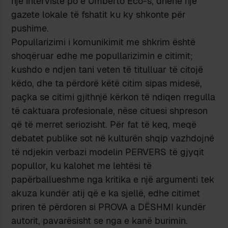
një intervistë po e Umberto Eco-s, dhënë një
gazete lokale të fshatit ku ky shkonte për
pushime.
Popullarizimi i komunikimit me shkrim është
shoqëruar edhe me popullarizimin e citimit;
kushdo e ndjen tani veten të titulluar të citojë
këdo, dhe ta përdorë këtë citim sipas midesë,
paçka se citimi gjithnjë kërkon të ndiqen rregulla
të caktuara profesionale, nëse cituesi shpreson
që të merret seriozisht. Për fat të keq, meqë
debatet publike sot në kulturën shqip vazhdojnë
të ndjekin verbazi modelin PERVERS të gjyqit
popullor, ku kalohet me lehtësi të
papërballueshme nga kritika e një argumenti tek
akuza kundër atij që e ka sjellë, edhe citimet
priren të përdoren si PROVA a DËSHMI kundër
autorit, pavarësisht se nga e kanë burimin.