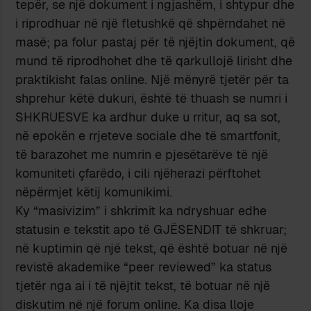
tepër, se një dokument i ngjashëm, i shtypur dhe
i riprodhuar në një fletushkë që shpërndahet në
masë; pa folur pastaj për të njëjtin dokument, që
mund të riprodhohet dhe të qarkullojë lirisht dhe
praktikisht falas online. Një mënyrë tjetër për ta
shprehur këtë dukuri, është të thuash se numri i
SHKRUESVE ka ardhur duke u rritur, aq sa sot,
në epokën e rrjeteve sociale dhe të smartfonit,
të barazohet me numrin e pjesëtarëve të një
komuniteti çfarëdo, i cili njëherazi përftohet
nëpërmjet këtij komunikimi.
Ky “masivizim” i shkrimit ka ndryshuar edhe
statusin e tekstit apo të GJËSENDIT të shkruar;
në kuptimin që një tekst, që është botuar në një
revistë akademike “peer reviewed” ka status
tjetër nga ai i të njëjtit tekst, të botuar në një
diskutim në një forum online. Ka disa lloje