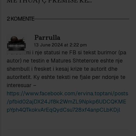
MË THUAJ Ç’PREMISË KE…
2 KOMENTE
Parrulla
13 June 2024 at 2:22 pm
Perdorimi i nje statusi ne FB si tekst burimor (pa
autor) ne testin e Matures Shteterore eshte nje
shembull i fresket i kesaj krize te autorit dhe
autoritetit. Ky eshte teksti ne fjale per ndonje te
interesuar –
https://www.facebook.com/ervina.toptani/posts
/pfbid02ajDX24Jf8k2WmZL9Npkp6UDCQKME
pYph4QTkokvArEqQydCsu728xf4anpCLbKDjl