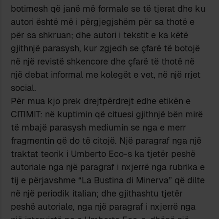
botimesh që janë më formale se të tjerat dhe ku
autori është më i përgjegjshëm për sa thotë e
për sa shkruan; dhe autori i tekstit e ka këtë
gjithnjë parasysh, kur zgjedh se çfarë të botojë
në një revistë shkencore dhe çfarë të thotë në
një debat informal me kolegët e vet, në një rrjet
social.
Për mua kjo prek drejtpërdrejt edhe etikën e
CITIMIT: në kuptimin që cituesi gjithnjë bën mirë
të mbajë parasysh mediumin se nga e merr
fragmentin që do të citojë. Një paragraf nga një
traktat teorik i Umberto Eco-s ka tjetër peshë
autoriale nga një paragraf i nxjerrë nga rubrika e
tij e përjavshme “La Bustina di Minerva” që dilte
në një periodik italian; dhe gjithashtu tjetër
peshë autoriale, nga një paragraf i nxjerrë nga