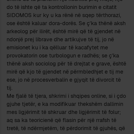
do të ishte që ta kontrollonin burimin e citatit
SIDOMOS kur ky u ka rënë në sqep tërthorazi,
ose është kaluar dora-dorës. Se ç’ka thënë aksh
arkeolog për ilirët, është mirë që të gjendet në
ndonjë prej librave dhe artikujve të tij, jo në
emisionet ku i ka qëlluar të kacafytet me
provokatorin ose turbologun e radhës; se ç’ka
thënë aksh sociolog për të drejtat e grave, është
mirë që kjo të gjendet në përmbledhjet e tij me
ese, jo në procesverbalin e gjyqit të divorcit të
tij.
Me fjalë të tjera, shkrimi i shqipes online, si i çdo
gjuhe tjetër, e ka modifikuar thekshëm dallimin
mes ligjërimit të shkruar dhe ligjërimit të folur;
aq sa ka teoricienë që flasin për një rrafsh të
tretë, të ndërmjetëm, të përdorimit të gjuhës, që