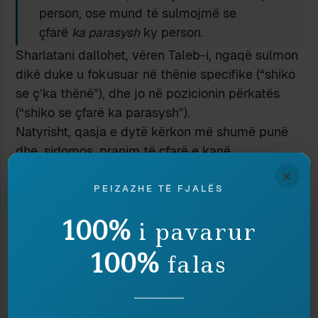
person, ose mund të sulmojmë se
çfarë
ka parasysh
ky person.
Sharlatani dallohet, vëren Taleb-i, ngaqë sulmon
dikë duke u fokusuar në thënie specifike (“shiko
se ç’ka thënë”), dhe jo në pozicionin përkatës
(“shiko se çfarë ka parasysh”).
Natyrisht, qasja e dytë kërkon më shumë punë
dhe, sidomos, pranim të çfarë e kanë
quajtur
principle of charity
në debatet; që unë në
×
shqip do ta jepja si “parimi i mirëkuptimit” dhe i
PEIZAZHE TË FJALËS
cili kërkon prej debatuesve që t’i referohen
100%
i pavarur
versionit më të fortë interpretativ të thënieve të
tjetrit. Disa autorë shtojnë këtu edhe nevojën për
100%
falas
“simpati”, në kuptimin intelektual.
Shpërfilljen e këtij parimi shqipja e quan “të
kapesh pas fjalëve.”