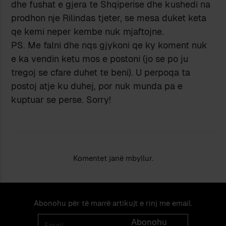
dhe fushat e gjera te Shqiperise dhe kushedi na
prodhon nje Rilindas tjeter, se mesa duket keta
qe kemi neper kembe nuk mjaftojne.
PS. Me falni dhe nqs gjykoni qe ky koment nuk
e ka vendin ketu mos e postoni (jo se po ju
tregoj se cfare duhet te beni). U perpoqa ta
postoj atje ku duhej, por nuk munda pa e
kuptuar se perse. Sorry!
Komentet janë mbyllur.
Abonohu për të marrë artikujt e rinj me email.
Email
Abonohu