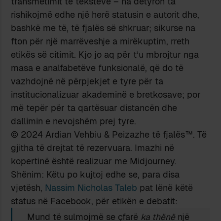
transmetimit të teksteve – na detyron ta
rishikojmë edhe një herë statusin e autorit dhe,
bashkë me të, të fjalës së shkruar; sikurse na
fton për një marrëveshje a mirëkuptim, rreth
etikës së citimit. Kjo jo aq për t’u mbrojtur nga
masa e analfabetëve funksionalë, që do të
vazhdojnë në përpjekjet e tyre për ta
institucionalizuar akademinë e bretkosave; por
më tepër për ta qartësuar distancën dhe
dallimin e nevojshëm prej tyre.
© 2024 Ardian Vehbiu & Peizazhe të fjalës™. Të
gjitha të drejtat të rezervuara. Imazhi në
kopertinë është realizuar me Midjourney.
Shënim: Këtu po kujtoj edhe se, para disa
vjetësh,
Nassim Nicholas Taleb
pat lënë këtë
status në Facebook, për etikën e debatit:
Mund të sulmojmë se çfarë
ka thënë
një