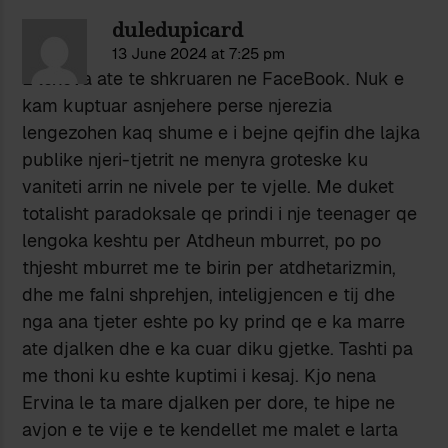
duledupicard
13 June 2024 at 7:25 pm
E lexova ate te shkruaren ne FaceBook. Nuk e
kam kuptuar asnjehere perse njerezia
lengezohen kaq shume e i bejne qejfin dhe lajka
publike njeri-tjetrit ne menyra groteske ku
vaniteti arrin ne nivele per te vjelle. Me duket
totalisht paradoksale qe prindi i nje teenager qe
lengoka keshtu per Atdheun mburret, po po
thjesht mburret me te birin per atdhetarizmin,
dhe me falni shprehjen, inteligjencen e tij dhe
nga ana tjeter eshte po ky prind qe e ka marre
ate djalken dhe e ka cuar diku gjetke. Tashti pa
me thoni ku eshte kuptimi i kesaj. Kjo nena
Ervina le ta mare djalken per dore, te hipe ne
avjon e te vije e te kendellet me malet e larta