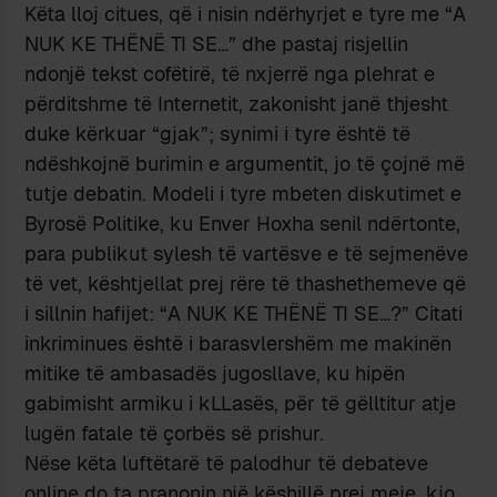
Këta lloj citues, që i nisin ndërhyrjet e tyre me “A
NUK KE THËNË TI SE…” dhe pastaj risjellin
ndonjë tekst cofëtirë, të nxjerrë nga plehrat e
përditshme të Internetit, zakonisht janë thjesht
duke kërkuar “gjak”; synimi i tyre është të
ndëshkojnë burimin e argumentit, jo të çojnë më
tutje debatin. Modeli i tyre mbeten diskutimet e
Byrosë Politike, ku Enver Hoxha senil ndërtonte,
para publikut sylesh të vartësve e të sejmenëve
të vet, kështjellat prej rëre të thashethemeve që
i sillnin hafijet: “A NUK KE THËNË TI SE…?” Citati
inkriminues është i barasvlershëm me makinën
mitike të ambasadës jugosllave, ku hipën
gabimisht armiku i kLLasës, për të gëlltitur atje
lugën fatale të çorbës së prishur.
Nëse këta luftëtarë të palodhur të debateve
online do ta pranonin një këshillë prej meje, kjo