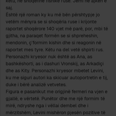
këtu, në shoqërinë fisnike ruse. Jemi në ajkën e
saj.
Është një roman ky ku më bën përshtypje jo
vetëm mënyra se si shoqëria ruse i krijonte
raportet shoqërore 140 vjet më parë, por, mbi të
gjitha, na paraqet formën se si shpreheshin,
mendonin, ç’formim kishin dhe si reagonin në
raportet mes tyre. Këtu na del vetë shpirti rus.
Personazhi kryesor nuk është as Ana, as
bashkëshorti, as i dashuri Vronskij, as Arkadiçi
dhe as Kity. Personazhi kryesor mbetet Levini,
ku me siguri autori ka skicuar autoportretin e tij,
duke i bërë analizë vetvetes.
Figura e pasanikut me origjinë fermeri na vjen e
gjallë, e vërtetë. Punëtor dhe me një formim të
mirë, ndryshe nga i vëllai dembel dhe i
mërzitshëm, Levini mishëron pjesën pozitive të