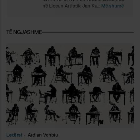
nё Liceun Artistik Jan Kukuzeli nё
Më shumë
Durrёs, dega skulpturё. Nё vitin 2000
kreu studimet e larta pёr letёrsi dhe
Filozofi nё Firenze. Nё vitin 2004
TË NGJASHME
boton romanin e parё italisht:
“Kronikё e njё jete nё heshtje”. Po
Italisht ka botuar romanet: “Eduart”
2005. “Teqja” 2006. “Nusja e
rrёmbyer”. “Nipёrit e Skёnderbeut”.
“Prelud Vjeshte”. “Akuza e Heshtur”.
Nё shqip ka botuar: “Gjelat kёndonin
ndryshe” dhe “Endёrra nё sirtar”.
Letërsi
Ardian Vehbiu