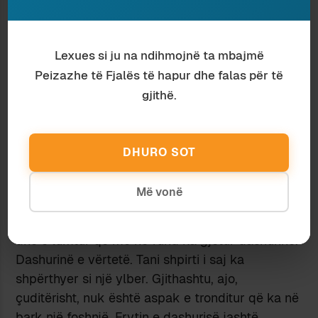
është një dobësi e shpirtit ku njeriu mashtron veç
vetveten. Një ëndërr e tillë e pamundur polli
Komedinë Hyjnore. Ajo e dinte që dëshironte
Lexues si ju na ndihmojnë ta mbajmë
Levinin, megjithatë, e shtyrë nga pasiguria, frika
Peizazhe të Fjalës të hapur dhe falas për të
dhe joshja e tjetrit (Vronskij) i thotë jo
gjithë.
pretendentit të parë, kontit Levin.
Më ka habitur gjithashtu në këtë roman edhe
fakti se, edhe pse personazhet shpesh
DHURO SOT
përshkohen nga ndjenja të krishtera, as Vronskij
edhe as Ana nuk ndjehen në faj se janë
Më vonë
bashkëpunëtorë në shkatërrimin e një vatre
familjare. Asaj të Anës. Ana është fare krenare
dhe e lumtur që më në fund ka gjetur dashurinë.
Dashurinë e vërtetë. Tani shpirti i saj ka
shpërthyer si një ylber. Gjithashtu, ajo,
çuditërisht, nuk është aspak e tronditur që ka në
bark një foshnjë. Frytin e dashurisë jashtë