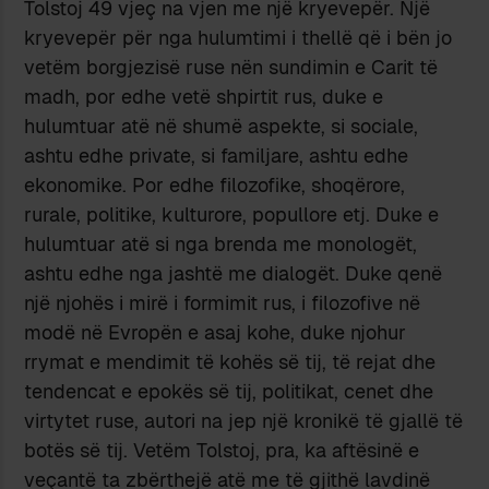
Tolstoj 49 vjeç na vjen me një kryevepër. Një
kryevepër për nga hulumtimi i thellë që i bën jo
vetëm borgjezisë ruse nën sundimin e Carit të
madh, por edhe vetë shpirtit rus, duke e
hulumtuar atë në shumë aspekte, si sociale,
ashtu edhe private, si familjare, ashtu edhe
ekonomike. Por edhe filozofike, shoqërore,
rurale, politike, kulturore, popullore etj. Duke e
hulumtuar atë si nga brenda me monologët,
ashtu edhe nga jashtë me dialogët. Duke qenë
një njohës i mirë i formimit rus, i filozofive në
modë në Evropën e asaj kohe, duke njohur
rrymat e mendimit të kohës së tij, të rejat dhe
tendencat e epokës së tij, politikat, cenet dhe
virtytet ruse, autori na jep një kronikë të gjallë të
botës së tij. Vetëm Tolstoj, pra, ka aftësinë e
veçantë ta zbërthejë atë me të gjithë lavdinë