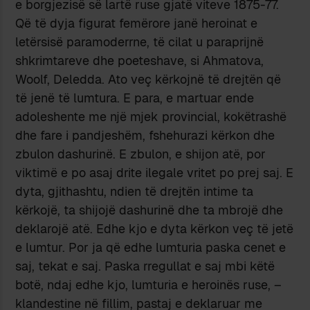
e borgjezisë së lartë ruse gjatë viteve 1875-77.
Që të dyja figurat femërore janë heroinat e
letërsisë paramoderrne, të cilat u paraprijnë
shkrimtareve dhe poeteshave, si Ahmatova,
Woolf, Deledda. Ato veç kërkojnë të drejtën që
të jenë të lumtura. E para, e martuar ende
adoleshente me një mjek provincial, kokëtrashë
dhe fare i pandjeshëm, fshehurazi kërkon dhe
zbulon dashurinë. E zbulon, e shijon atë, por
viktimë e po asaj drite ilegale vritet po prej saj. E
dyta, gjithashtu, ndien të drejtën intime ta
kërkojë, ta shijojë dashurinë dhe ta mbrojë dhe
deklarojë atë. Edhe kjo e dyta kërkon veç të jetë
e lumtur. Por ja që edhe lumturia paska cenet e
saj, tekat e saj. Paska rregullat e saj mbi këtë
botë, ndaj edhe kjo, lumturia e heroinës ruse, –
klandestine në fillim, pastaj e deklaruar me