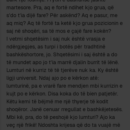
martesore. Pra, aq e fortë ndihet kjo grua, që
s’do t’ia dijë fare? Për askënd? Aq e pasur, me
aq miq? Aq të fortë ta ketë kjo grua pozicionin e
saj në shoqëri, sa të mos e çajë fare kokën?
I vetmi shqetësim i saj nuk është vrasja e
ndërgjegjes, as turpi i botës për tradhtinë
bashkëshortore, jo. Shqetësimi i saj është a do
të mundet apo jo t’ia marrë djalin burrit të lënë.
Lumturi në kurriz të të tjerëve nuk ka. Ky është
ligji universit. Ndaj ajo po e kërkon atë:
lumturinë, pa e vrarë fare mendjen mbi kurrizin e
kujt po e kërkon. Disa koka do të bien patjetër.
Këtu kemi të bëjmë me një thyerje të kodit
shoqëror. Janë cenuar rregullat e bashkëjetesës.
Mbi kë, pra, do të peshojë kjo lumturi? Ajo ka
veç një frikë! Ndoshta krijesa që do ta vuajë më