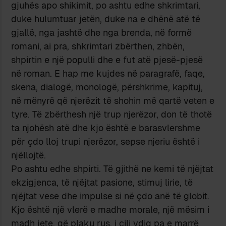
gjuhës apo shikimit, po ashtu edhe shkrimtari,
duke hulumtuar jetën, duke na e dhënë atë të
gjallë, nga jashtë dhe nga brenda, në formë
romani, ai pra, shkrimtari zbërthen, zhbën,
shpirtin e një populli dhe e fut atë pjesë-pjesë
në roman. E hap me kujdes në paragrafë, faqe,
skena, dialogë, monologë, përshkrime, kapituj,
në mënyrë që njerëzit të shohin më qartë veten e
tyre. Të zbërthesh një trup njerëzor, don të thotë
ta njohësh atë dhe kjo është e barasvlershme
për çdo lloj trupi njerëzor, sepse njeriu është i
njëllojtë.
Po ashtu edhe shpirti. Të gjithë ne kemi të njëjtat
ekzigjenca, të njëjtat pasione, stimuj lirie, të
njëjtat vese dhe impulse si në çdo anë të globit.
Kjo është një vlerë e madhe morale, një mësim i
madh jete, që plaku rus, i cili vdiq pa e marrë