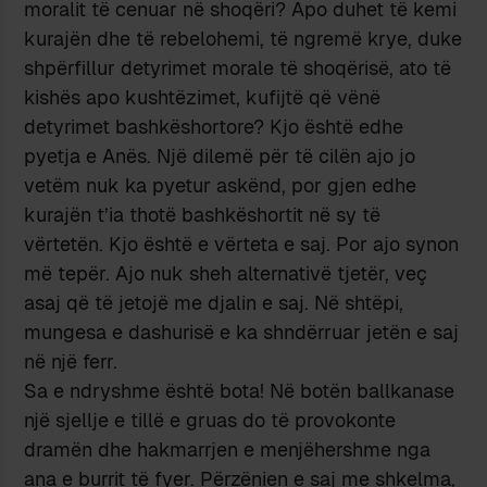
moralit të cenuar në shoqëri? Apo duhet të kemi
kurajën dhe të rebelohemi, të ngremë krye, duke
shpërfillur detyrimet morale të shoqërisë, ato të
kishës apo kushtëzimet, kufijtë që vënë
detyrimet bashkëshortore? Kjo është edhe
pyetja e Anës. Një dilemë për të cilën ajo jo
vetëm nuk ka pyetur askënd, por gjen edhe
kurajën t’ia thotë bashkëshortit në sy të
vërtetën. Kjo është e vërteta e saj. Por ajo synon
më tepër. Ajo nuk sheh alternativë tjetër, veç
asaj që të jetojë me djalin e saj. Në shtëpi,
mungesa e dashurisë e ka shndërruar jetën e saj
në një ferr.
Sa e ndryshme është bota! Në botën ballkanase
një sjellje e tillë e gruas do të provokonte
dramën dhe hakmarrjen e menjëhershme nga
ana e burrit të fyer. Përzënien e saj me shkelma,