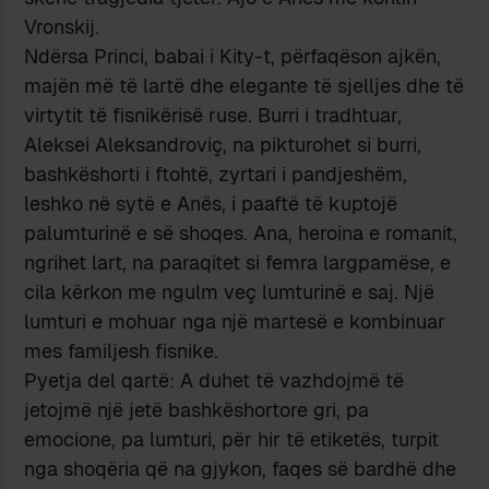
Vronskij.
Ndërsa Princi, babai i Kity-t, përfaqëson ajkën,
majën më të lartë dhe elegante të sjelljes dhe të
virtytit të fisnikërisë ruse. Burri i tradhtuar,
Aleksei Aleksandroviç, na pikturohet si burri,
bashkëshorti i ftohtë, zyrtari i pandjeshëm,
leshko në sytë e Anës, i paaftë të kuptojë
palumturinë e së shoqes. Ana, heroina e romanit,
ngrihet lart, na paraqitet si femra largpamëse, e
cila kërkon me ngulm veç lumturinë e saj. Një
lumturi e mohuar nga një martesë e kombinuar
mes familjesh fisnike.
Pyetja del qartë: A duhet të vazhdojmë të
jetojmë një jetë bashkëshortore gri, pa
emocione, pa lumturi, për hir të etiketës, turpit
nga shoqëria që na gjykon, faqes së bardhë dhe