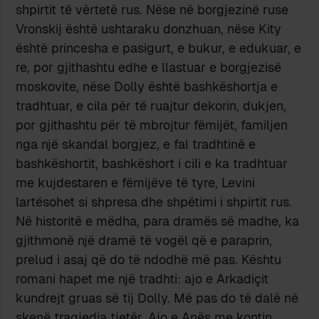
shpirtit të vërtetë rus. Nëse në borgjezinë ruse
Vronskij është ushtaraku donzhuan, nëse Kity
është princesha e pasigurt, e bukur, e edukuar, e
re, por gjithashtu edhe e llastuar e borgjezisë
moskovite, nëse Dolly është bashkëshortja e
tradhtuar, e cila për të ruajtur dekorin, dukjen,
por gjithashtu për të mbrojtur fëmijët, familjen
nga një skandal borgjez, e fal tradhtinë e
bashkëshortit, bashkëshort i cili e ka tradhtuar
me kujdestaren e fëmijëve të tyre, Levini
lartësohet si shpresa dhe shpëtimi i shpirtit rus.
Në historitë e mëdha, para dramës së madhe, ka
gjithmonë një dramë të vogël që e paraprin,
prelud i asaj që do të ndodhë më pas. Kështu
romani hapet me një tradhti: ajo e Arkadiçit
kundrejt gruas së tij Dolly. Më pas do të dalë në
skenë tragjedia tjetër. Ajo e Anës me kontin