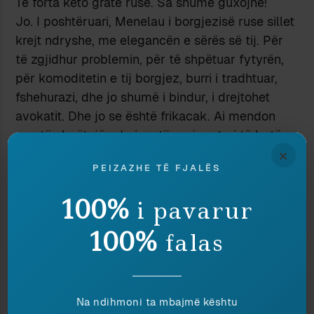
Të forta këto gratë ruse. Sa shumë guxojnë!
Jo. I poshtëruari, Menelau i borgjezisë ruse sillet
krejt ndryshe, me elegancën e sërës së tij. Për
të zgjidhur problemin, për të shpëtuar fytyrën,
për komoditetin e tij borgjez, burri i tradhtuar,
fshehurazi, dhe jo shumë i bindur, i drejtohet
avokatit. Dhe jo se është frikacak. Ai mendon
veç të shpëtojë nderin e tij prej zyrtari të lartë
×
qeveritar përpara opinionit publik rus.
PEIZAZHE TË FJALËS
Një linjë tjetër e bukur është edhe profili i Kity-t.
Princesha, e cila e tërhequr fillimisht nga
100%
i pavarur
donzhuani Vronskij, dhunuesi i sofrave familjare,
e refuzon pa hezitim Levinin, të jetë vallë joshja
100%
falas
e mashtruesit, sharmi karizmatik i ushtarakut
kazanova zholi fitues? Është hezitimi tipik i
vajzave të bukura, të llastuara, të borgjezisë së
Na ndihmoni ta mbajmë kështu
lartë. Të kërkosh të pamundurën në dashuri,