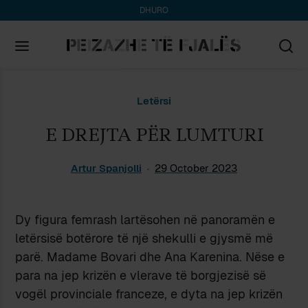
DHURO
Search
Letërsi
for:
E DREJTA PËR LUMTURI
Artur Spanjolli
29 October 2023
Dy figura femrash lartësohen në panoramën e
letërsisë botërore të një shekulli e gjysmë më
parë. Madame Bovari dhe Ana Karenina. Nëse e
para na jep krizën e vlerave të borgjezisë së
vogël provinciale franceze, e dyta na jep krizën