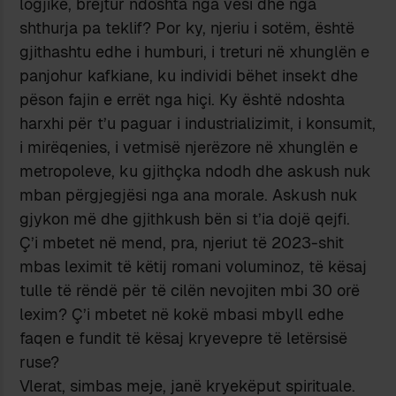
logjikë, brejtur ndoshta nga vesi dhe nga
shthurja pa teklif? Por ky, njeriu i sotëm, është
gjithashtu edhe i humburi, i treturi në xhunglën e
panjohur kafkiane, ku individi bëhet insekt dhe
pëson fajin e errët nga hiçi. Ky është ndoshta
harxhi për t’u paguar i industrializimit, i konsumit,
i mirëqenies, i vetmisë njerëzore në xhunglën e
metropoleve, ku gjithçka ndodh dhe askush nuk
mban përgjegjësi nga ana morale. Askush nuk
gjykon më dhe gjithkush bën si t’ia dojë qejfi.
Ç’i mbetet në mend, pra, njeriut të 2023-shit
mbas leximit të këtij romani voluminoz, të kësaj
tulle të rëndë për të cilën nevojiten mbi 30 orë
lexim? Ç’i mbetet në kokë mbasi mbyll edhe
faqen e fundit të kësaj kryevepre të letërsisë
ruse?
Vlerat, simbas meje, janë kryekëput spirituale.