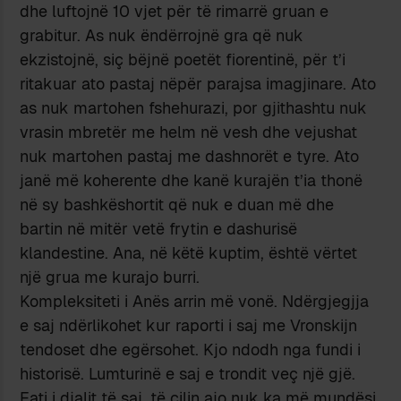
dhe luftojnë 10 vjet për të rimarrë gruan e
grabitur. As nuk ëndërrojnë gra që nuk
ekzistojnë, siç bëjnë poetët fiorentinë, për t’i
ritakuar ato pastaj nëpër parajsa imagjinare. Ato
as nuk martohen fshehurazi, por gjithashtu nuk
vrasin mbretër me helm në vesh dhe vejushat
nuk martohen pastaj me dashnorët e tyre. Ato
janë më koherente dhe kanë kurajën t’ia thonë
në sy bashkëshortit që nuk e duan më dhe
bartin në mitër vetë frytin e dashurisë
klandestine. Ana, në këtë kuptim, është vërtet
një grua me kurajo burri.
Kompleksiteti i Anës arrin më vonë. Ndërgjegjja
e saj ndërlikohet kur raporti i saj me Vronskijn
tendoset dhe egërsohet. Kjo ndodh nga fundi i
historisë. Lumturinë e saj e trondit veç një gjë.
Fati i djalit të saj, të cilin ajo nuk ka më mundësi