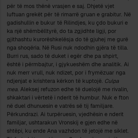
për të mos thënë vrasjen e saj. Dhjetë vjet
luftuan grekët për të rimarrë gruan e grabitur. Në
gadishullin e bukur të Rilindjes, ku çdo bukuri e
ka një shëmbëlltyrë, do ta zgjidhte ligji, por
gjithashtu kurorëshkelësja do të gjuhej me gurë
nga shoqëria. Në Rusi nuk ndodhin gjëra të tilla.
Burri rus, sado të duket i egër dhe pa shpirt,
është i përmbajtur, i gjykueshëm dhe analitik. Ai
nuk merr vrull, nuk ndizet, por i frymëzuar nga
ndjenjat e krishtera kërkon të kuptojë.
Culpa
mea
. Aleksej refuzon edhe të duelojë me rivalin,
shkaktari i vërtetë i nderit të humbur. Nuk e fton
në duel dhunuesin e vatrës së tij familjare.
Përkundrazi. Ai turpëruesin, vjedhësin e nderit
familjar, ushtarakun Vronskij e gjen edhe në
shtëpi, ku ende Ana vazhdon të jetojë me siklet.