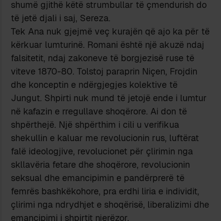
shumë gjithë këtë strumbullar të çmendurish do
të jetë djali i saj, Sereza.
Tek Ana nuk gjejmë veç kurajën që ajo ka për të
kërkuar lumturinë. Romani është një akuzë ndaj
falsitetit, ndaj zakoneve të borgjezisë ruse të
viteve 1870-80. Tolstoj paraprin Niçen, Frojdin
dhe konceptin e ndërgjegjes kolektive të
Jungut. Shpirti nuk mund të jetojë ende i lumtur
në kafazin e rregullave shoqërore. Ai don të
shpërthejë. Një shpërthim i cili u verifikua
shekullin e kaluar me revolucionin rus, luftërat
falë ideologjive, revolucionet për çlirimin nga
skllavëria fetare dhe shoqërore, revolucionin
seksual dhe emancipimin e pandërprerë të
femrës bashkëkohore, pra erdhi liria e individit,
çlirimi nga ndrydhjet e shoqërisë, liberalizimi dhe
emancipimi i shpirtit njerëzor.