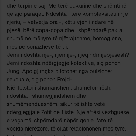
dhe turpin e saj. Me tërë bukurinë dhe shëmtinë
që ajo paraqet. Ndoshta i tërë kompleksiteti i një
njeriu, – vetvetja pra -, këtu vjen i ndarë në
pjesë, bërë copa-copa dhe i shpërndarë pak a
shumë në mënyrë të njëtrajtshme, homogjene,
mes personazheve të tij.
Jemi ndoshta një-, njëmijë-, njëqindmijëpjesësh?
Jemi ndoshta ndërgjegje kolektive, siç pohon
Jung. Apo gjithçka pilotohet nga pulsionet
seksuale, siç pohon Frojd-i.
Një Tolstoj i shumanshëm, shumëformësh,
ndoshta, i shumëgjindshëm dhe i
shumëmendueshëm, sikur të ishte vetë
ndërgjegjja e Zotit që fliste. Një aftësi vëzhguese
e veçantë, shpërndarë nëpër qenie, fate të
vockla njerëzore, të cilat relacionohen mes tyre,