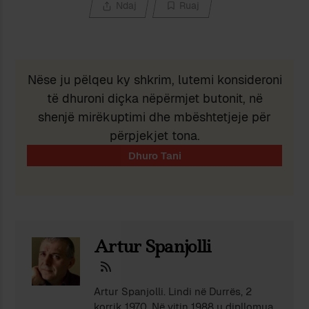
Ndaj
Ruaj
Nëse ju pëlqeu ky shkrim, lutemi konsideroni
të dhuroni diçka nëpërmjet butonit, në
shenjë mirëkuptimi dhe mbështetjeje për
përpjekjet tona.
Artur Spanjolli
Artur Spanjolli. Lindi nё Durrёs, 2
korrik 1970. Nё vitin 1988 u dipllomua