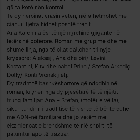
që ta ketë nën kontroll.
Të dy heroinat vrasin veten, njëra helmohet me
cianur, tjetra hidhet poshtë trenit.
Ana Karenina është një ngrehinë gjigante në
letërsinë botërore. Roman me grupime dhe me
shumë linja, nga të cilat dallohen tri nyje
kryesore: Alekseji, Ana dhe biri/ Levini,
Kostantini, Kity dhe babai Princi/ Stefan Arkadiçi,
Dolly/ Konti Vronskij etj.
Dy tradhtitë bashkëshortore që ndodhin në
roman, kryhen nga dy pjesëtarë të të njëjtit
trung familjar: Ana + Stefan, (motër e vëlla),
sikur tundimi i tradhtisë të kishte të bënte edhe
me ADN-në familjare dhe jo vetëm me
ekzigjencat e brendshme të një shpirti të
palumtur apo të trazuar.