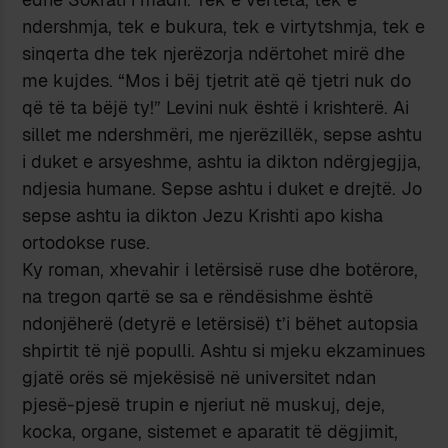
ndershmja, tek e bukura, tek e virtytshmja, tek e
sinqerta dhe tek njerëzorja ndërtohet mirë dhe
me kujdes. “Mos i bëj tjetrit atë që tjetri nuk do
që të ta bëjë ty!” Levini nuk është i krishterë. Ai
sillet me ndershmëri, me njerëzillëk, sepse ashtu
i duket e arsyeshme, ashtu ia dikton ndërgjegjja,
ndjesia humane. Sepse ashtu i duket e drejtë. Jo
sepse ashtu ia dikton Jezu Krishti apo kisha
ortodokse ruse.
Ky roman, xhevahir i letërsisë ruse dhe botërore,
na tregon qartë se sa e rëndësishme është
ndonjëherë (detyrë e letërsisë) t’i bëhet autopsia
shpirtit të një populli. Ashtu si mjeku ekzaminues
gjatë orës së mjekësisë në universitet ndan
pjesë-pjesë trupin e njeriut në muskuj, deje,
kocka, organe, sistemet e aparatit të dëgjimit,