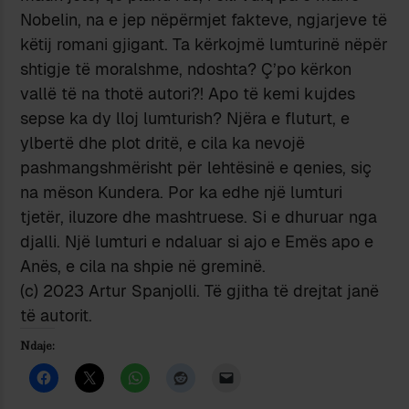
Nobelin, na e jep nëpërmjet fakteve, ngjarjeve të
këtij romani gjigant. Ta kërkojmë lumturinë nëpër
shtigje të moralshme, ndoshta? Ç’po kërkon
vallë të na thotë autori?! Apo të kemi kujdes
sepse ka dy lloj lumturish? Njëra e fluturt, e
ylbertë dhe plot dritë, e cila ka nevojë
pashmangshmërisht për lehtësinë e qenies, siç
na mëson Kundera. Por ka edhe një lumturi
tjetër, iluzore dhe mashtruese. Si e dhuruar nga
djalli. Një lumturi e ndaluar si ajo e Emës apo e
Anës, e cila na shpie në greminë.
(c) 2023 Artur Spanjolli. Të gjitha të drejtat janë
të autorit.
Ndaje: