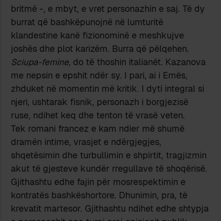
britmë -, e mbyt, e vret personazhin e saj. Të dy
burrat që bashkëpunojnë në lumturitë
klandestine kanë fizionominë e meshkujve
joshës dhe plot karizëm. Burra që pëlqehen
.
Sciupa-femine
, do të thoshin italianët. Kazanova
me nepsin e epshit ndër sy. I pari, ai i Emës,
zhduket në momentin më kritik. I dyti integral si
njeri, ushtarak fisnik, personazh i borgjezisë
ruse, ndihet keq dhe tenton të vrasë veten.
Tek romani francez e kam ndier më shumë
dramën intime, vrasjet e ndërgjegjes,
shqetësimin dhe turbullimin e shpirtit, tragjizmin
akut të gjesteve kundër rregullave të shoqërisë.
Gjithashtu edhe fajin për mosrespektimin e
kontratës bashkëshortore. Dhunimin, pra, të
krevatit martesor. Gjithashtu ndihet edhe shtypja