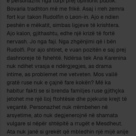
e personazhit nga turpi prej opinionit publik.
Bovaria tradhton më me frikë. Asaj i rreh zemra
fort kur takon Rudolfin o Leon-in. Ajo e ndien
peshën e mëkatit, simbas ligjeve të krishtera.
Ajo kalon, gjithashtu, edhe një krizë të fortë
nervash. Jo nga faji. Nga zhgënjimi që i bën
Rudolfi. Por ajo shtiret, e vuan pozitën e saj prej
dashnoreje të fshehtë. Ndërsa tek Ana Karenina
nuk ndihet vrasja e ndërgjegjes, as drama
intime, as problemet me vetveten. Mos vallë
gratë ruse nuk e çajnë fare kokën? Më ka
habitur fakti se si brenda familjes ruse gjithçka
jetohet me një lloj ftohtësie dhe pjekurie krejt të
veçantë. Personazhet nuk rrëmbehen në
arsyetime, ato nuk degjenerojnë në shamata
vulgare si nëpër shtëpitë a rrugët e Mesdheut.
Ata nuk janë si grekët që mbledhin një mijë anije