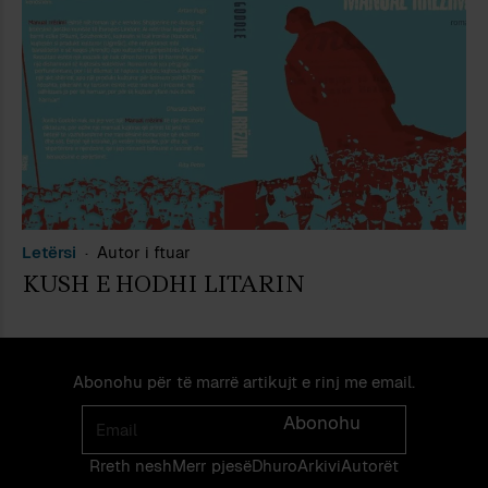
Letërsi
Autor i ftuar
KUSH E HODHI LITARIN
Abonohu për të marrë artikujt e rinj me email.
Email
Abonohu
Rreth nesh
Merr pjes​​ë​
Dhuro
Arkivi
Autorët