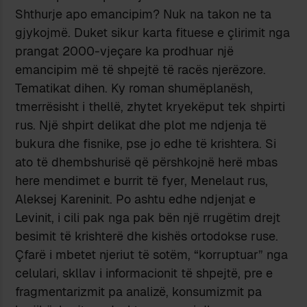
Shthurje apo emancipim? Nuk na takon ne ta
gjykojmë. Duket sikur karta fituese e çlirimit nga
prangat 2000-vjeçare ka prodhuar një
emancipim më të shpejtë të racës njerëzore.
Tematikat dihen. Ky roman shumëplanësh,
tmerrësisht i thellë, zhytet kryekëput tek shpirti
rus. Një shpirt delikat dhe plot me ndjenja të
bukura dhe fisnike, pse jo edhe të krishtera. Si
ato të dhembshurisë që përshkojnë herë mbas
here mendimet e burrit të fyer, Menelaut rus,
Aleksej Kareninit. Po ashtu edhe ndjenjat e
Levinit, i cili pak nga pak bën një rrugëtim drejt
besimit të krishterë dhe kishës ortodokse ruse.
Çfarë i mbetet njeriut të sotëm, “korruptuar” nga
celulari, skllav i informacionit të shpejtë, pre e
fragmentarizmit pa analizë, konsumizmit pa