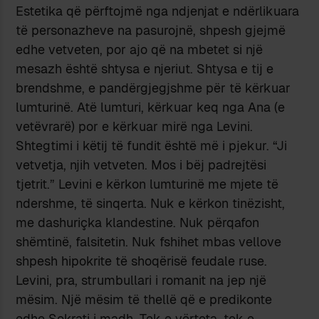
Estetika që përftojmë nga ndjenjat e ndërlikuara
të personazheve na pasurojnë, shpesh gjejmë
edhe vetveten, por ajo që na mbetet si një
mesazh është shtysa e njeriut. Shtysa e tij e
brendshme, e pandërgjegjshme për të kërkuar
lumturinë. Atë lumturi, kërkuar keq nga Ana (e
vetëvrarë) por e kërkuar mirë nga Levini.
Shtegtimi i këtij të fundit është më i pjekur. “Ji
vetvetja, njih vetveten. Mos i bëj padrejtësi
tjetrit.” Levini e kërkon lumturinë me mjete të
ndershme, të sinqerta. Nuk e kërkon tinëzisht,
me dashuriçka klandestine. Nuk përqafon
shëmtinë, falsitetin. Nuk fshihet mbas vellove
shpesh hipokrite të shoqërisë feudale ruse.
Levini, pra, strumbullari i romanit na jep një
mësim. Një mësim të thellë që e predikonte
edhe Sokrati i madh. Tek e vërteta, tek e