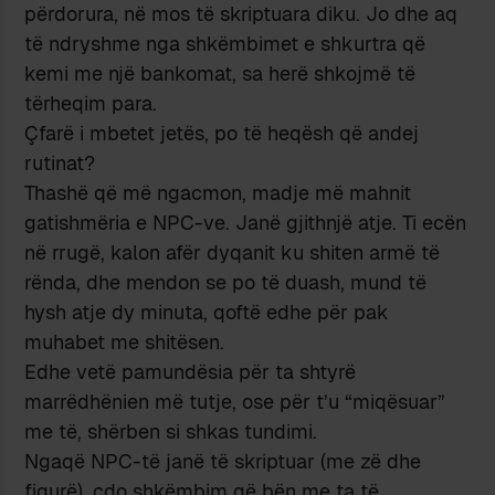
përdorura, në mos të skriptuara diku. Jo dhe aq
të ndryshme nga shkëmbimet e shkurtra që
kemi me një bankomat, sa herë shkojmë të
tërheqim para.
Çfarë i mbetet jetës, po të heqësh që andej
rutinat?
Thashë që më ngacmon, madje më mahnit
gatishmëria e NPC-ve. Janë gjithnjë atje. Ti ecën
në rrugë, kalon afër dyqanit ku shiten armë të
rënda, dhe mendon se po të duash, mund të
hysh atje dy minuta, qoftë edhe për pak
muhabet me shitësen.
Edhe vetë pamundësia për ta shtyrë
marrëdhënien më tutje, ose për t’u “miqësuar”
me të, shërben si shkas tundimi.
Ngaqë NPC-të janë të skriptuar (me zë dhe
figurë), çdo shkëmbim që bën me ta të