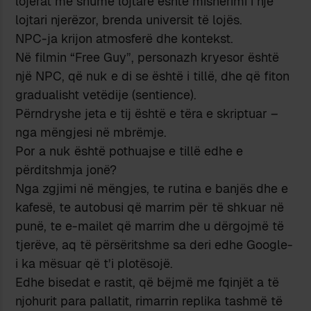
lojërat me shumë lojtarë është mishërimi i një
lojtari njerëzor, brenda universit të lojës.
NPC-ja krijon atmosferë dhe kontekst.
Në filmin “Free Guy”, personazh kryesor është
një NPC, që nuk e di se është i tillë, dhe që fiton
gradualisht vetëdije (sentience).
Përndryshe jeta e tij është e tëra e skriptuar –
nga mëngjesi në mbrëmje.
Por a nuk është pothuajse e tillë edhe e
përditshmja jonë?
Nga zgjimi në mëngjes, te rutina e banjës dhe e
kafesë, te autobusi që marrim për të shkuar në
punë, te e-mailet që marrim dhe u dërgojmë të
tjerëve, aq të përsëritshme sa deri edhe Google-
i ka mësuar që t’i plotësojë.
Edhe bisedat e rastit, që bëjmë me fqinjët a të
njohurit para pallatit, rimarrin replika tashmë të