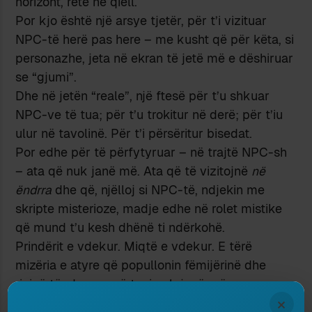
horizont, retë në qiell.
Por kjo është një arsye tjetër, për t’i vizituar
NPC-të herë pas here – me kusht që për këta, si
personazhe, jeta në ekran të jetë më e dëshiruar
se “gjumi”.
Dhe në jetën “reale”, një ftesë për t’u shkuar
NPC-ve të tua; për t’u trokitur në derë; për t’iu
ulur në tavolinë. Për t’i përsëritur bisedat.
Por edhe për të përfytyruar – në trajtë NPC-sh
– ata që nuk janë më. Ata që të vizitojnë
në
ëndrra
dhe që, njëlloj si NPC-të, ndjekin me
skripte misterioze, madje edhe në rolet mistike
që mund t’u kesh dhënë ti ndërkohë.
Prindërit e vdekur. Miqtë e vdekur. E tërë
mizëria e atyre që popullonin fëmijërinë dhe
rininë tënde, por që tani nuk janë më.
×
Përveç si NPC.