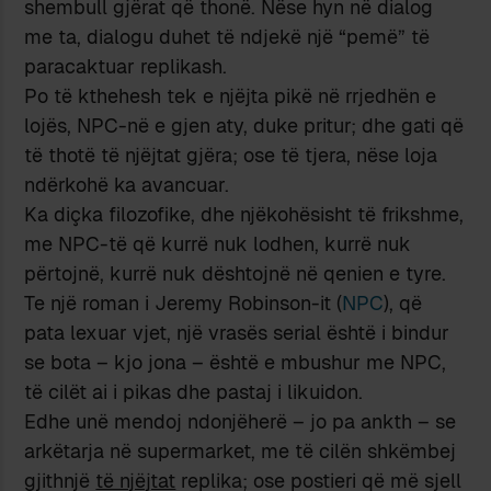
shembull gjërat që thonë. Nëse hyn në dialog
me ta, dialogu duhet të ndjekë një “pemë” të
paracaktuar replikash.
Po të kthehesh tek e njëjta pikë në rrjedhën e
lojës, NPC-në e gjen aty, duke pritur; dhe gati që
të thotë të njëjtat gjëra; ose të tjera, nëse loja
ndërkohë ka avancuar.
Ka diçka filozofike, dhe njëkohësisht të frikshme,
me NPC-të që kurrë nuk lodhen, kurrë nuk
përtojnë, kurrë nuk dështojnë në qenien e tyre.
Te një roman i Jeremy Robinson-it (
NPC
), që
pata lexuar vjet, një vrasës serial është i bindur
se bota – kjo jona – është e mbushur me NPC,
të cilët ai i pikas dhe pastaj i likuidon.
Edhe unë mendoj ndonjëherë – jo pa ankth – se
arkëtarja në supermarket, me të cilën shkëmbej
gjithnjë
të njëjtat
replika; ose postieri që më sjell