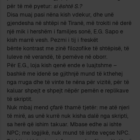
për të më pyetur:
si është S.?
Disa muaj pasi nëna kish vdekur, dhe unë
gjendesha në shtëpi në Tiranë, më trokiti në derë
një mik i hershëm i familjes sonë, E.G. Sapo e
kish marrë vesh. Pezmi i tij i freskët
bënte kontrast me zinë filozofike të shtëpisë, të
luleve në verandë, të pemëve në oborr.
Për E.G., loja kish qenë ende e luajtshme –
bashkë me idenë se gjithnjë mund të kthehej
nga rruga dhe të vinte te nëna për vizitë, për të
kaluar shpejt e shpejt nëpër pemën e replikave
të skriptit.
Nuk mbaj mend çfarë thamë tjetër: me atë njeri
të mirë, as unë kurrë nuk kisha dalë nga skripti,
sa herë që ishim takuar. Mbase edhe ai ishte
NPC; me logjikë, nuk mund të ishte veçse NPC.