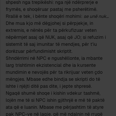
shpesh nga trepikëshi: nga një ndërprerje e
frymës, e shoqëruar pastaj me psherëtimë.
Rrallë e tek, i bënte shoqëri mohimi:
se unë nuk…
Dhe mua kjo më dëgjohej si përpjekje, in
extremis, e nënës për ta përkufizuar veten
nëpërmjet asaj që NUK, asaj që JO; si refuzim i
sistemit të saj imunitar të mendjes, për t’iu
dorëzuar përfundimisht skriptit.
Shndërrimi në NPC e ngushëllonte, ia mbante
larg trishtimin ekzistencial dhe ia kursente
mundimin e nevojës për ta rikrijuar veten çdo
mëngjes. Mbase edhe bindja se skripti do të
ishte i njëjti ditë pas dite, i jepte shpresë.
Ngaqë shumë shoqe i kishin vdekur tashmë,
lojën me të si NPC ishin gjithnjë e më të paktë
ata që e luanin. Mbase me përjashtim të atyre
pak NPC-ve në lagje, që më ndalnin në rrugë