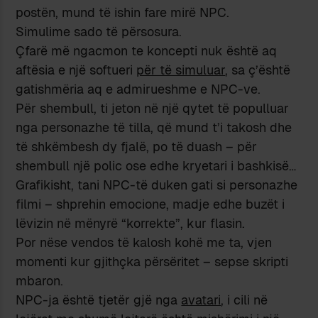
postën, mund të ishin fare mirë NPC.
Simulime sado të përsosura.
Çfarë më ngacmon te koncepti nuk është aq
aftësia e një softueri
për të simuluar
, sa ç’është
gatishmëria aq e admirueshme e NPC-ve.
Për shembull, ti jeton në një qytet të populluar
nga personazhe të tilla, që mund t’i takosh dhe
të shkëmbesh dy fjalë, po të duash – për
shembull një polic ose edhe kryetari i bashkisë…
Grafikisht, tani NPC-të duken gati si personazhe
filmi – shprehin emocione, madje edhe buzët i
lëvizin në mënyrë “korrekte”, kur flasin.
Por nëse vendos të kalosh kohë me ta, vjen
momenti kur gjithçka përsëritet – sepse skripti
mbaron.
NPC-ja është tjetër gjë nga
avatari
, i cili në