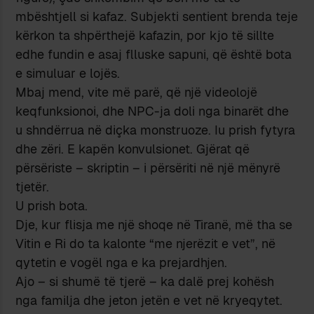
mbështjell si kafaz. Subjekti sentient brenda teje
kërkon ta shpërthejë kafazin, por kjo të sillte
edhe fundin e asaj flluske sapuni, që është bota
e simuluar e lojës.
Mbaj mend, vite më parë, që një videolojë
keqfunksionoi, dhe NPC-ja doli nga binarët dhe
u shndërrua në diçka monstruoze. Iu prish fytyra
dhe zëri. E kapën konvulsionet. Gjërat që
përsëriste – skriptin – i përsëriti në një mënyrë
tjetër.
U prish bota.
Dje, kur flisja me një shoqe në Tiranë, më tha se
Vitin e Ri do ta kalonte “me njerëzit e vet”, në
qytetin e vogël nga e ka prejardhjen.
Ajo – si shumë të tjerë – ka dalë prej kohësh
nga familja dhe jeton jetën e vet në kryeqytet.