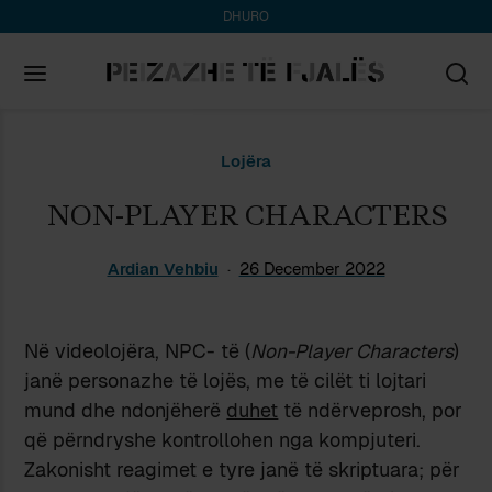
DHURO
Search
Lojëra
for:
NON-PLAYER CHARACTERS
Ardian Vehbiu
26 December 2022
Në videolojëra, NPC- të (
Non-Player Characters
)
janë personazhe të lojës, me të cilët ti lojtari
mund dhe ndonjëherë
duhet
të ndërveprosh, por
që përndryshe kontrollohen nga kompjuteri.
Zakonisht reagimet e tyre janë të skriptuara; për