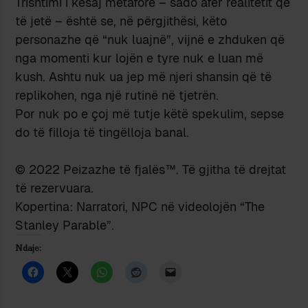
Trishtimi i kësaj metafore – sado afër realitetit që
të jetë – është se, në përgjithësi, këto
personazhe që “nuk luajnë”, vijnë e zhduken që
nga momenti kur lojën e tyre nuk e luan më
kush. Ashtu nuk ua jep më njeri shansin që të
replikohen, nga një rutinë në tjetrën.
Por nuk po e çoj më tutje këtë spekulim, sepse
do të filloja të tingëlloja banal.
© 2022 Peizazhe të fjalës™. Të gjitha të drejtat
të rezervuara.
Kopertina: Narratori, NPC në videolojën “The
Stanley Parable”.
Ndaje: