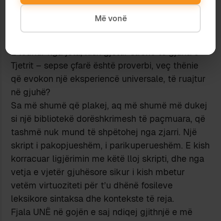
personale, të vetën, intime, kalonte sakaq në
Më vonë
proverb, sepse proverbi i dukej sikur e jepte më
mirë
thelbin
e çfarë kish në mendje.
E lodhur nga jeta, kish gjetur strehë te gjuha e
Tjetrit – sepse çfarë është proverbi, veç thënie
që evokon një eksperiencë universale, të ruajtur
në gjuhë?
Sa më shumë që plakej, aq më shumë më dukej
si një bibliotekë dorëshkrimesh të paçmuara, që
tashmë nuk mund të shpëtohej nga zjarri. Një
skript i pakopjueshëm, i parikuperueshëm. E kish
korracuar ligjërimin me këtë lloj skripti, dhe nga
vetja e vjetër gjuhësore sikur i kish mbetur
vetëm virtuoziteti për t’u dhënë fosileve
leksikore sintaksa dhe kontekste të reja.
Fjala UNË në gojën e saj ndiqej gjithnjë e më