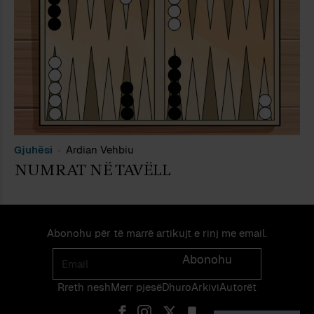
Gjuhësi
Ardian Vehbiu
NUMRAT NË TAVËLL
Abonohu për të marrë artikujt e rinj me email.
Email
Abonohu
Rreth nesh
Merr pjes​​ë​
Dhuro
Arkivi
Autorët