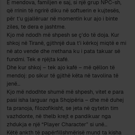
E mendova, familjen e saj, si një grup NPC-sh,
që rrinin të ngrirë diku në softuerin e kujtesës,
për t’u gjallëruar në momentin kur ajo i binte
ziles, te dera e jashtme.
Kjo më ndodh më shpesh se ç’do të doja. Kur
shkoj në Tiranë, gjithnjë dua t’i kërkoj miqtë e mi
në ato vende dhe rrethana ku i pata takuar së
fundmi. Tek e njëjta kafé.
Dhe kur shkoj – tek ajo kafé – më qëllon të
mendoj: po sikur të gjithë këta në tavolina të
jenë…
Kjo më ndodhte shumë më shpesh, vitet e para
pasi isha larguar nga Shqipëria – dhe më duhej
ta pranoja, filozofikisht, se jeta në qytetin tim
vazhdonte, në thelb krejt e pandikuar nga
zhdukja e një “Player Character” si unë…
Këtë ankth të papërfillshmërisë mund ta kisha