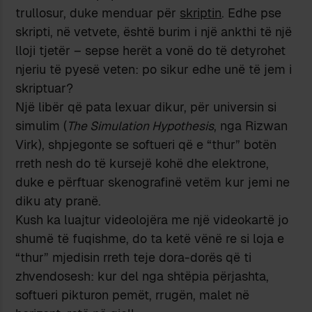
trullosur, duke menduar për
skriptin
. Edhe pse
skripti, në vetvete, është burim i një ankthi të një
lloji tjetër – sepse herët a vonë do të detyrohet
njeriu të pyesë veten: po sikur edhe unë të jem i
skriptuar?
Një libër që pata lexuar dikur, për universin si
simulim (
The Simulation Hypothesis
, nga Rizwan
Virk), shpjegonte se softueri që e “thur” botën
rreth nesh do të kursejë kohë dhe elektrone,
duke e përftuar skenografinë vetëm kur jemi ne
diku aty pranë.
Kush ka luajtur videolojëra me një videokartë jo
shumë të fuqishme, do ta ketë vënë re si loja e
“thur” mjedisin rreth teje dora-dorës që ti
zhvendosesh: kur del nga shtëpia përjashta,
softueri pikturon pemët, rrugën, malet në