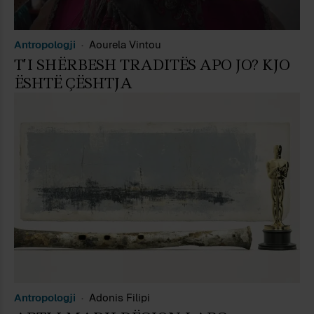
Antropologji
Aourela Vintou
T’I SHËRBESH TRADITËS APO JO? KJO
ËSHTË ÇËSHTJA
Antropologji
Adonis Filipi