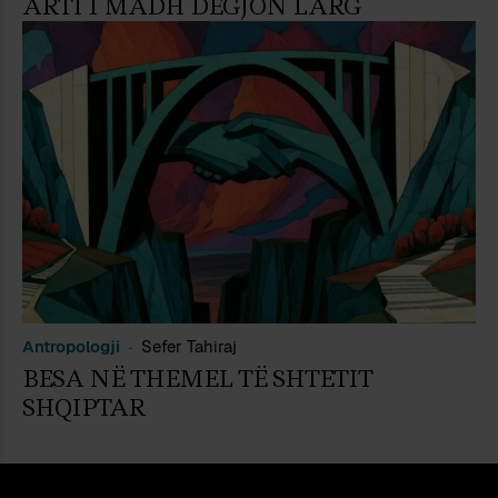
ARTI I MADH DËGJON LARG
Antropologji
Sefer Tahiraj
BESA NË THEMEL TË SHTETIT
SHQIPTAR