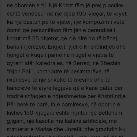
në dhomën e tij. Një Krisht fëmijë prej plastike
është vendosur në një djep 100-vjeçar, te kryet
ka një bastun po të vjetër, një kompozim i vetë
domit që personifikon fëmijën e perëndisë i
lindur më 25 dhjetor, që një ditë do të bëhej
bariu i njerëzve. Engjëjt, yjet e Krishtlindjes dhe
fjongot e kuqe i pamë në rrugët e vjetra të
qytetit afër katedrales, në Serreq, në Sheshin
“Gjon Pali”, kontribute të besimtarëve, të
nxënësve të një shkolle të mesme dhe të
banorëve të atyre lagjeve që e kanë patur për
traditë shfaqjen e ndjeshmërisë për Krishtlindje.
Për herë të parë, falë bamirësve, në oborrin e
kishës 150-vjeçare është ngritur një Betlehem
gjigant, një kasolle me kafshë artificiale, me
statuetat e Marisë dhe Jozefit, dhe grazhdin ku