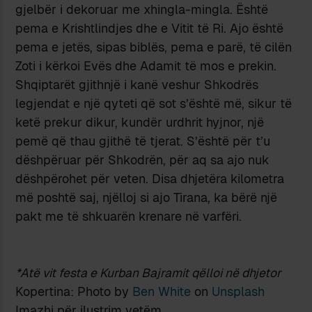
gjelbër i dekoruar me xhingla-mingla. Është
pema e Krishtlindjes dhe e Vitit të Ri. Ajo është
pema e jetës, sipas biblës, pema e parë, të cilën
Zoti i kërkoi Evës dhe Adamit të mos e prekin.
Shqiptarët gjithnjë i kanë veshur Shkodrës
legjendat e një qyteti që sot s’është më, sikur të
ketë prekur dikur, kundër urdhrit hyjnor, një
pemë që thau gjithë të tjerat. S’është për t’u
dëshpëruar për Shkodrën, për aq sa ajo nuk
dëshpërohet për veten. Disa dhjetëra kilometra
më poshtë saj, njëlloj si ajo Tirana, ka bërë një
pakt me të shkuarën krenare në varfëri.
*Atë vit festa e Kurban Bajramit qëlloi në dhjetor
Kopertina: Photo by
Ben White
on
Unsplash
Imazhi për ilustrim vetëm.