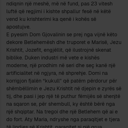
ndiqnin një meshë, më në fund, pas 23 vitesh
luftë që regjimi i kishte shpallur fesë në këtë
vend ku krishterimi ka qenë i kohës së
apostujve.
E pyesim Dom Gjovalinin se prej nga vijnë këto
dekore Betlehemësh dhe truporet e Marisë, Jezu
Krishtit, Jozefit, engjëllit, që ilustrojnë skenat
biblike. Duken industri më vete e kishës
moderne, një prodhim në seri dhe seç kanë një
artificialitet në ngjyra, në shprehje. Domi na
korrigjon fjalën “kukull” që patëm përdorur për
shëmbëllimin e Jezu Krishtit në djepin e zyrës së
tij, dhe pasi i jep një të puthur fëmijës së shenjtë
na sqaron se, për shembull, ky është bërë nga
një shqiptar. Na tregoi dhe një Betlehem që ai e
do fort. Aty Maria, ndryshe nga paraqitjet e tjera
të lindjes së Krishtit, paraqitet si një grua