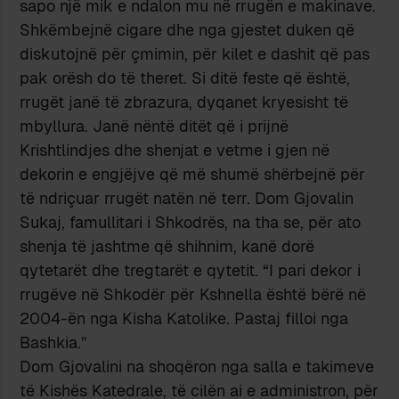
sapo një mik e ndalon mu në rrugën e makinave.
Shkëmbejnë cigare dhe nga gjestet duken që
diskutojnë për çmimin, për kilet e dashit që pas
pak orësh do të theret. Si ditë feste që është,
rrugët janë të zbrazura, dyqanet kryesisht të
mbyllura. Janë nëntë ditët që i prijnë
Krishtlindjes dhe shenjat e vetme i gjen në
dekorin e engjëjve që më shumë shërbejnë për
të ndriçuar rrugët natën në terr. Dom Gjovalin
Sukaj, famullitari i Shkodrës, na tha se, për ato
shenja të jashtme që shihnim, kanë dorë
qytetarët dhe tregtarët e qytetit. “I pari dekor i
rrugëve në Shkodër për Kshnella është bërë në
2004-ën nga Kisha Katolike. Pastaj filloi nga
Bashkia.”
Dom Gjovalini na shoqëron nga salla e takimeve
të Kishës Katedrale, të cilën ai e administron, për