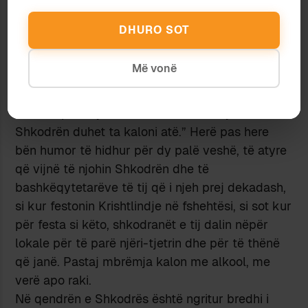
taksat këta burra që s’mbahet mend që kur
punojnë këtu, kokë më kokë, duke therur, duke
DHURO SOT
prerë e duke shitur. Shumë shpejt do të bëhen
bashkë për të paguar edhe për pastrimin e
Më vonë
“hangarit” ku si brenda si jashtë fluturojnë
pëllumba si në foletë e veta.
Këtu na paralajmëroi Aleksi: “Për ta njohur
Shkodrën duhet ta kaloni atë.” Herë pas here
bën humor të hidhur për dy palë veshë, të atyre
që vijnë të njohin Shkodrën dhe të
bashkëqytetarëve të tij që i njeh prej dekadash,
si kur festonin Krishtlindje në fshehtësi, si sot kur
për festa si këto, shkodranët e tij dalin nëpër
lokale për të parë njëri-tjetrin dhe për të thënë
që janë. Pastaj mbrëmja kalon me alkool, me
verë apo raki.
Në qendrën e Shkodrës është ngritur bredhi i