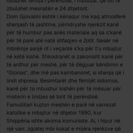
ndodhet fëmija i perëndisë, i mbuluar, që do të
zbulohet mesnatën e 24 dhjetorit.
Dom Gjovalini është i kënaqur me kaq atmosferë
shenjash të jashtme, përndryshe njerëzit kanë
për të humbur pas anës materiale aq sa s’kanë
për të parë atë natë shfaqjen e Zotit. Nesër në
mbrëmje asnjë rit i veçantë s’ka për t’u mbajtur
në këtë kishë. Shkodranët si zakonisht kanë për
të ardhur për meshë, për të dëgjuar këndimin e
“Glorias”, dhe më pas kambanoret, si shenja që i
lindi shpresa. Besimtarët dhe fëmijët sidomos,
kanë për ta mbushur kishën për të mësuar për
misterin e lindjes së birit të perëndisë.
Famullitari kujton meshën e parë në varrezat
katolike e mbajtur në dhjetor 1990, kur
Shqipëria ishte akoma komuniste. Ai, i hipur në
një varr, zgjatej mbi kokat e mijëra njerëzve që