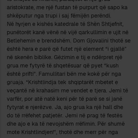
aristokrate, me një fustan të purpurt që sapo ka
shkëputur nga trupi i saj fëmijën perëndi.
Në hyrjen e kishës katedrale të Shën Shtjefnit,
punëtorët kanë vënë në vijë qarkullimin e ujit në
Betlehemin e brendshëm. Dom Gjovalini thotë se
është hera e parë që futet një element “i gjallë”
në skenën biblike. Gëzimin e tij e ndërpret një
grua me fytyrë të shqetësuar që pyet “kush
është prifti”. Famullitari bën me kokë për nga
gruaja. “Krishtlindja tek shqiptarët mbetet e
veçantë në krahasim me vendet e tjera. Jemi të
varfër, por atë natë keni për të parë se si janë
fytyrat e njerëzve. Ja, ajo grua ka një hall dhe
do të rrëfehet patjetër. Jemi në prag të festës
dhe ajo e ka të nevojshëm rrëfimin. Për shumë
mote Krishtlindjen!”, thotë dhe merr për nga