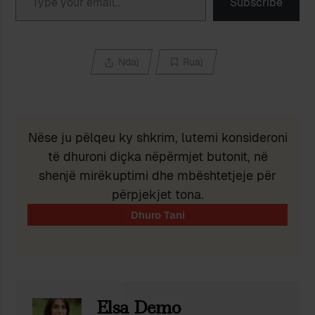
Subscribe
Ndaj
Ruaj
Nëse ju pëlqeu ky shkrim, lutemi konsideroni
të dhuroni diçka nëpërmjet butonit, në
shenjë mirëkuptimi dhe mbështetjeje për
përpjekjet tona.
Elsa Demo