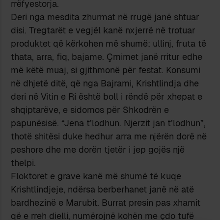
rrëfyestorja.
Deri nga mesdita zhurmat në rrugë janë shtuar
disi. Tregtarët e vegjël kanë nxjerrë në trotuar
produktet që kërkohen më shumë: ullinj, fruta të
thata, arra, fiq, bajame. Çmimet janë rritur edhe
më këtë muaj, si gjithmonë për festat. Konsumi
në dhjetë ditë, që nga Bajrami, Krishtlindja dhe
deri në Vitin e Ri është boll i rëndë për xhepat e
shqiptarëve, e sidomos për Shkodrën e
papunësisë. “Jena t’lodhun. Njerzit jan t’lodhun”,
thotë shitësi duke hedhur arra me njërën dorë në
peshore dhe me dorën tjetër i jep gojës një
thelpi.
Floktoret e grave kanë më shumë të kuqe
Krishtlindjeje, ndërsa berberhanet janë në atë
bardhezinë e Marubit. Burrat presin pas xhamit
që e rreh dielli, numërojnë kohën me çdo tufë