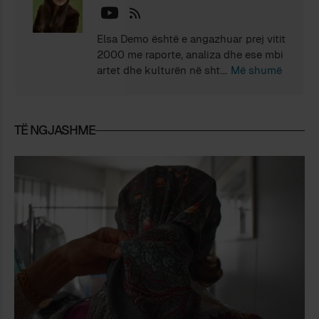
Elsa Demo është e angazhuar prej vitit
2000 me raporte, analiza dhe ese mbi
artet dhe kulturën në shtyp dhe
Më shumë
televizion. Në bashkëpunim me
Ardian Klosin ka hartuar antologjitë
“Shqipëria kujton. 1944-1991” dhe
TË NGJASHME
“Shqipëria tregon 1991-2010”. Është
doktoruar për Studime Letrare (2020).
Është e autore e “Te Teatri” (Berk,
2023) dhe “E gjelbër hiri në të zezë”
(Logbook, 2024). Jeton në Tiranë.