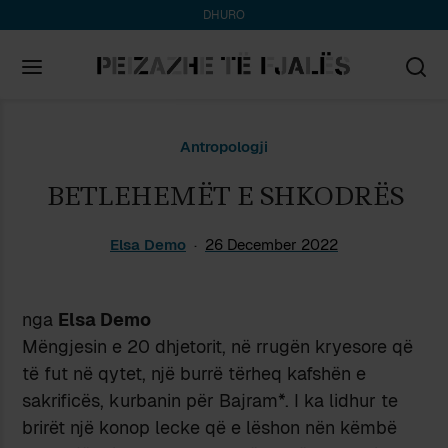
DHURO
Search
Antropologji
for:
BETLEHEMËT E SHKODRËS
Elsa Demo
26 December 2022
nga
Elsa Demo
Mëngjesin e 20 dhjetorit, në rrugën kryesore që
të fut në qytet, një burrë tërheq kafshën e
sakrificës, kurbanin për Bajram*. I ka lidhur te
brirët një konop lecke që e lëshon nën këmbë