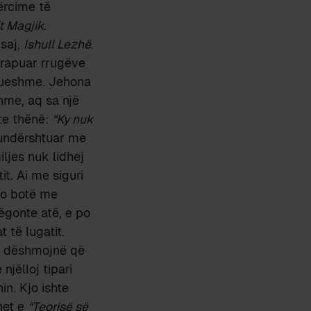
ërcime të
t Magjik
.
 saj,
Ishull Lezhë
.
 vrapuar rrugëve
ptueshme. Jehona
hme, aq sa një
hte thënë:
“Ky nuk
 kundërshtuar me
iljes nuk lidhej
it. Ai me siguri
jo botë me
hëgonte atë, e po
t të lugatit.
na dëshmojnë që
njëlloj tipari
in. Kjo ishte
net e
“Teorisë së