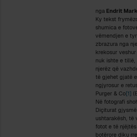
nga
Endrit Mar
Ky tekst frymëzo
shumica e fotov
vëmendjen e tyre
zbrazura nga nje
krekosur veshur 
nuk ishte e till
njerëz që vazhdo
të gjehet gjatë 
ngjyrosur e retu
Purger & Co
[1]
(E
Në fotografi sho
Diçiturat gjysmë
ushtarakësh, të 
fotot e të njëjtë
botërore diku rr