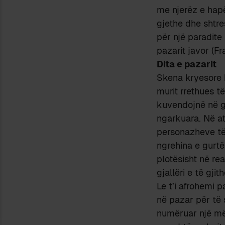
me njerëz e hapë
gjethe dhe shtre
për një paradite
pazarit javor (Fr
Dita e pazarit
Skena kryesore b
murit rrethues t
kuvendojnë në g
ngarkuara. Në at
personazheve të
ngrehina e gurt
plotësisht në re
gjallëri e të gjit
Le t’i afrohemi p
në pazar për të s
numëruar një më 