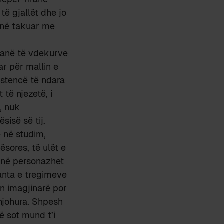
të gjallët dhe jo
jenë takuar me
pranë të vdekurve
ar për mallin e
zistencë të ndara
 të njezetë, i
e, nuk
sisë së tij.
ë në studim,
ësores, të ulët e
 anë personazhet
çanta e tregimeve
in imagjinarë por
 njohura. Shpesh
që sot mund t’i