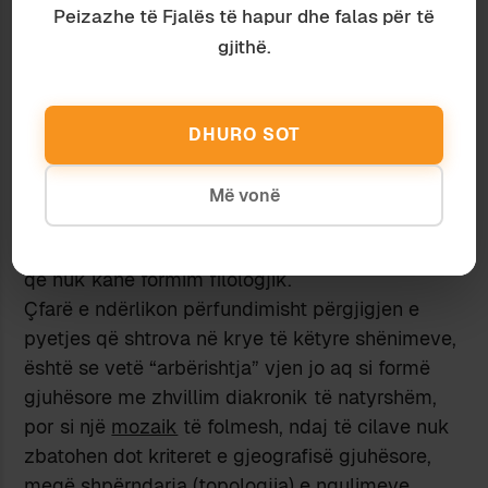
festivaleve dhe manifestimeve të nostalgjisë dhe
Peizazhe të Fjalës të hapur dhe falas për të
skënderbejadës, është gjithashtu e themeluar
gjithë.
mbi një iluzion: letërsia arbëreshe, aq e admiruar
dhe e shijuar, nga disa breza shqiptarësh, duke
filluar nga “Milosaoja” i De Radës, i është dhënë
DHURO SOT
publikut “e përkthyer” në shqipe (“e përshtatur”),
sepse origjinalët nuk do të kuptoheshin – dyshoj
Më vonë
fort se origjinalët tashmë kuptohen vetëm prej
specialistëve dhe në Itali, por jo nga arbëreshët
që nuk kanë formim filologjik.
Çfarë e ndërlikon përfundimisht përgjigjen e
pyetjes që shtrova në krye të këtyre shënimeve,
është se vetë “arbërishtja” vjen jo aq si formë
gjuhësore me zhvillim diakronik të natyrshëm,
por si një
mozaik
të folmesh, ndaj të cilave nuk
zbatohen dot kriteret e gjeografisë gjuhësore,
meqë shpërndarja (topologjia) e ngulimeve