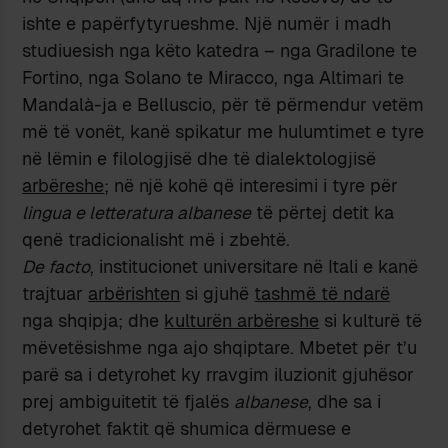
ishte e papërfytyrueshme. Një numër i madh
studiuesish nga këto katedra – nga Gradilone te
Fortino, nga Solano te Miracco, nga Altimari te
Mandalà-ja e Belluscio, për të përmendur vetëm
më të vonët, kanë spikatur me hulumtimet e tyre
në lëmin e filologjisë dhe të dialektologjisë
arbëreshe
; në një kohë që interesimi i tyre për
lingua e letteratura albanese
të përtej detit ka
qenë tradicionalisht më i zbehtë.
De facto
, institucionet universitare në Itali e kanë
trajtuar
arbërishten
si gjuhë
tashmë të ndarë
nga shqipja; dhe
kulturën arbëreshe
si kulturë të
mëvetësishme nga ajo shqiptare. Mbetet për t’u
parë sa i detyrohet ky rravgim iluzionit gjuhësor
prej ambiguitetit të fjalës
albanese
, dhe sa i
detyrohet faktit që shumica dërmuese e