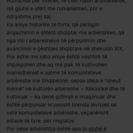
Rumanisë për vllehët, të cilët flasin arumanishte,
një gjuhë e afërt me rumanishten, por e
ndryshme prej saj.
Ka arsye historike të forta, që përligjin
angazhimin e shtetit shqiptar me arbërishten, që
nga roli i arbëreshëve në përpunimin dhe
avancimin e çështjes shqiptare në shekullin XIX.
Por edhe me këto arsye është vështirë të
shpjegohen dhe aq më pak të kultivohen
marrëdhëniet e sotme të komuniteteve
arbëreshe me Shqipërinë; sepse ideja e “dheut
mëmë” në kulturën arbëreshe – folklorike dhe të
kultivuar – ka qenë gjithnjë e imagjinuar dhe
është përpunuar kryesisht brenda lëvizjes së
vetë komuniteteve arbëreshe, veçanërisht
elitave të tyre, për ringjallje.
Por nëse arbërishtja është apo jo
gjuhë e