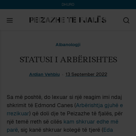
DHURO
Search
Albanologji
for:
STATUSI I ARBËRISHTES
Ardian Vehbiu
13 September 2022
Sa më poshtë, do lexuar si një reagim imi ndaj
shkrimit të Edmond Canes (
Arbërishtja gjuhë e
rrezikuar
) që doli dje te Peizazhe të fjalës, për
një temë rreth së cilës
kam shkruar edhe më
parë
, siç kanë shkruar kolegë të tjerë (
Eda