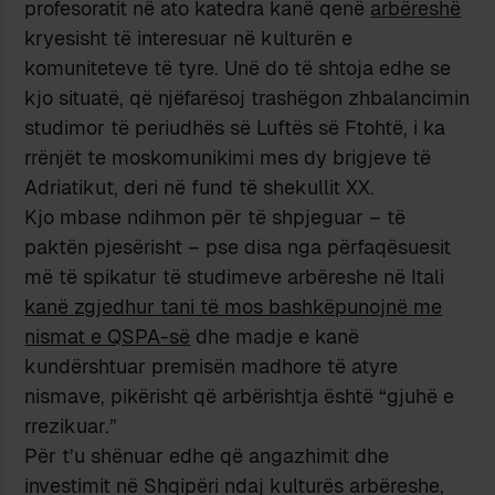
profesoratit në ato katedra kanë qenë
arbëreshë
kryesisht të interesuar në kulturën e
komuniteteve të tyre. Unë do të shtoja edhe se
kjo situatë, që njëfarësoj trashëgon zhbalancimin
studimor të periudhës së Luftës së Ftohtë, i ka
rrënjët te moskomunikimi mes dy brigjeve të
Adriatikut, deri në fund të shekullit XX.
Kjo mbase ndihmon për të shpjeguar – të
paktën pjesërisht – pse disa nga përfaqësuesit
më të spikatur të studimeve arbëreshe në Itali
kanë zgjedhur tani të mos bashkëpunojnë me
nismat e QSPA-së
dhe madje e kanë
kundërshtuar premisën madhore të atyre
nismave, pikërisht që arbërishtja është “gjuhë e
rrezikuar.”
Për t’u shënuar edhe që angazhimit dhe
investimit në Shqipëri ndaj kulturës arbëreshe,