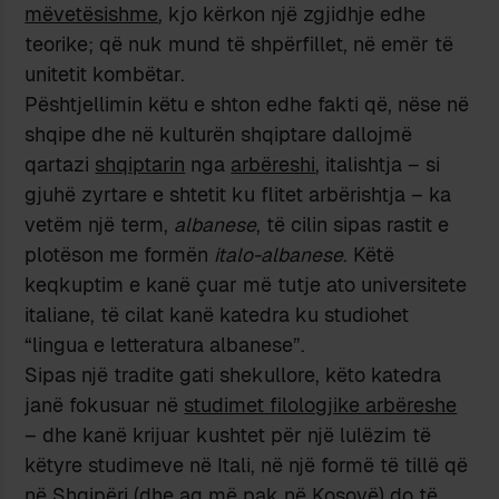
mëvetësishme
, kjo kërkon një zgjidhje edhe
teorike; që nuk mund të shpërfillet, në emër të
unitetit kombëtar.
Pështjellimin këtu e shton edhe fakti që, nëse në
shqipe dhe në kulturën shqiptare dallojmë
qartazi
shqiptarin
nga
arbëreshi
, italishtja – si
gjuhë zyrtare e shtetit ku flitet arbërishtja – ka
vetëm një term,
albanese
, të cilin sipas rastit e
plotëson me formën
italo-albanese
. Këtë
keqkuptim e kanë çuar më tutje ato universitete
italiane, të cilat kanë katedra ku studiohet
“lingua e letteratura albanese”.
Sipas një tradite gati shekullore, këto katedra
janë fokusuar në
studimet filologjike arbëreshe
– dhe kanë krijuar kushtet për një lulëzim të
këtyre studimeve në Itali, në një formë të tillë që
në Shqipëri (dhe aq më pak në Kosovë) do të