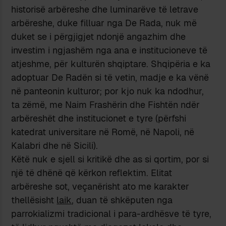
historisë arbëreshe dhe luminarëve të letrave
arbëreshe, duke filluar nga De Rada, nuk më
duket se i përgjigjet ndonjë angazhim dhe
investim i ngjashëm nga ana e institucioneve të
atjeshme, për kulturën shqiptare. Shqipëria e ka
adoptuar De Radën si të vetin, madje e ka vënë
në panteonin kulturor; por kjo nuk ka ndodhur,
ta zëmë, me Naim Frashërin dhe Fishtën ndër
arbëreshët dhe institucionet e tyre (përfshi
katedrat universitare në Romë, në Napoli, në
Kalabri dhe në Sicili).
Këtë nuk e sjell si kritikë dhe as si qortim, por si
një të dhënë që kërkon reflektim. Elitat
arbëreshe sot, veçanërisht ato me karakter
thellësisht
laik
, duan të shkëputen nga
parrokializmi tradicional i para-ardhësve të tyre,