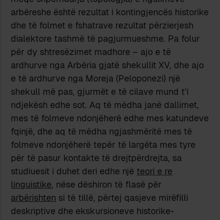
arbëreshe është rezultat i kontingjencës historike
dhe të folmet e fshatrave rezultat përzierjesh
dialektore tashmë të pagjurmueshme. Pa folur
për dy shtresëzimet madhore – ajo e të
ardhurve nga Arbëria gjatë shekullit XV, dhe ajo
e të ardhurve nga Moreja (Peloponezi) një
shekull më pas, gjurmët e të cilave mund t’i
ndjekësh edhe sot. Aq të mëdha janë dallimet,
mes të folmeve ndonjëherë edhe mes katundeve
fqinjë, dhe aq të mëdha ngjashmëritë mes të
folmeve ndonjëherë tepër të largëta mes tyre
për të pasur kontakte të drejtpërdrejta, sa
studiuesit i duhet deri edhe një
teori e re
linguistike
, nëse dëshiron të flasë për
arbërishten
si të tillë, përtej qasjeve mirëfilli
deskriptive dhe ekskursioneve historike-