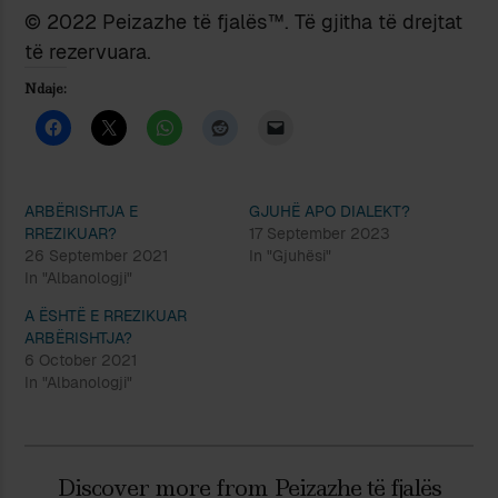
© 2022 Peizazhe të fjalës™. Të gjitha të drejtat
të rezervuara.
Ndaje:
ARBËRISHTJA E
GJUHË APO DIALEKT?
RREZIKUAR?
17 September 2023
26 September 2021
In "Gjuhësi"
In "Albanologji"
A ËSHTË E RREZIKUAR
ARBËRISHTJA?
6 October 2021
In "Albanologji"
Discover more from Peizazhe të fjalës