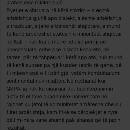
krahasuese (diakronike).
Pyetjet e shtruara në këtë shkrim – a është
arbërishtja gjuhë apo dialekt, a është arbërishtja
e rrezikuar, a janë arbëreshët shqiptarë, a mund
të kenë arbëreshët statusin e minoritetit shqiptar
në Itali – nuk kanë marrë ndonjë përgjigje
konsensuale, edhe pse nismat konkrete, në
terren, për të “shpëtuar” këtë apo atë, nuk mund
të kenë sukses pa një kuadër teorik të qartë, që
t’i mbështesë e t’i përligjë: vetëm kombëtarizmi
sentimental nuk mjafton. Në rrethanat kur
QSPA-ja
nuk ka siguruar dot bashkëpunimin
aktiv
të elitave akademike-universitare në
rajonet ku jetojnë komunitetet arbëreshe dhe ku
flitet arbërishtja, kam frikë se përpjekjet e tyre
qëllim-mira kanë shumë pak shanse që të japin
rezultat.