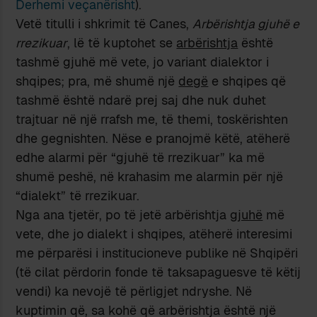
Derhemi veçanërisht
).
Vetë titulli i shkrimit të Canes,
Arbërishtja gjuhë e
rrezikuar
, lë të kuptohet se
arbërishtja
është
tashmë gjuhë më vete, jo variant dialektor i
shqipes; pra, më shumë një
degë
e shqipes që
tashmë është ndarë prej saj dhe nuk duhet
trajtuar në një rrafsh me, të themi, toskërishten
dhe gegnishten. Nëse e pranojmë këtë, atëherë
edhe alarmi për “gjuhë të rrezikuar” ka më
shumë peshë, në krahasim me alarmin për një
“dialekt” të rrezikuar.
Nga ana tjetër, po të jetë arbërishtja
gjuhë
më
vete, dhe jo dialekt i shqipes, atëherë interesimi
me përparësi i institucioneve publike në Shqipëri
(të cilat përdorin fonde të taksapaguesve të këtij
vendi) ka nevojë të përligjet ndryshe. Në
kuptimin që, sa kohë që arbërishtja është një