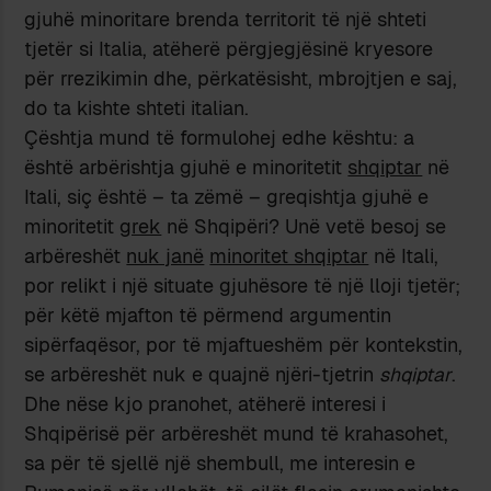
gjuhë minoritare brenda territorit të një shteti
tjetër si Italia, atëherë përgjegjësinë kryesore
për rrezikimin dhe, përkatësisht, mbrojtjen e saj,
do ta kishte shteti italian.
Çështja mund të formulohej edhe kështu: a
është arbërishtja gjuhë e minoritetit
shqiptar
në
Itali, siç është – ta zëmë – greqishtja gjuhë e
minoritetit
grek
në Shqipëri? Unë vetë besoj se
arbëreshët
nuk janë
minoritet shqiptar
në Itali,
por relikt i një situate gjuhësore të një lloji tjetër;
për këtë mjafton të përmend argumentin
sipërfaqësor, por të mjaftueshëm për kontekstin,
se arbëreshët nuk e quajnë njëri-tjetrin
shqiptar
.
Dhe nëse kjo pranohet, atëherë interesi i
Shqipërisë për arbëreshët mund të krahasohet,
sa për të sjellë një shembull, me interesin e