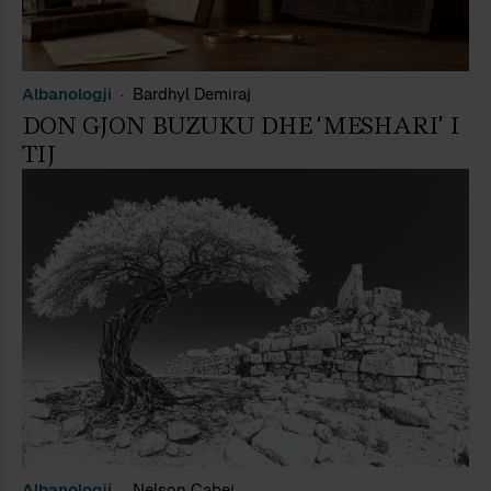
Albanologji
Bardhyl Demiraj
DON GJON BUZUKU DHE ‘MESHARI’ I
TIJ
Albanologji
Nelson Çabej