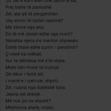
Jo, zët e kam erën dhe zëthin e saj
Prej bishe të pamoshë.
Zot, ata që të përgjërohen
Veç emrin të njohin tashmë?
Më zbove nga jeta.
Do të më zbosh edhe nga morti?
Ndoshta njeriu s’e meriton shpresën.
Është tharë edhe burim’ i pendimit?
Ç’vlerë ka mëkati,
Kur te dëlirësia më s’të shpie.
Mishi bën mund të kujtojë
Që dikur i fortë ish.
I marrë e i vjetruar, shpirti.
Zot, ruajna nga dobësitë tona.
Jepna një shenjë.
Më nuk po na shpotit?
Mëshirona aherë, mizori.