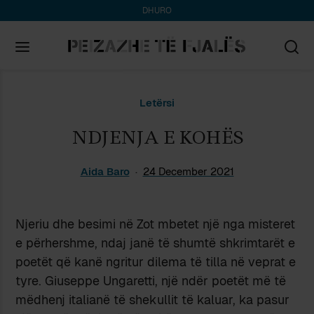
DHURO
Search
Letërsi
for:
NDJENJA E KOHËS
Aida Baro
24 December 2021
Njeriu dhe besimi në Zot mbetet një nga misteret
e përhershme, ndaj janë të shumtë shkrimtarët e
poetët që kanë ngritur dilema të tilla në veprat e
tyre. Giuseppe Ungaretti, një ndër poetët më të
mëdhenj italianë të shekullit të kaluar, ka pasur