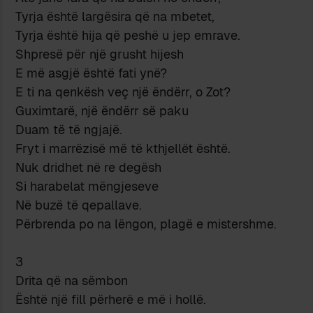
Tyrja është largësira që na mbetet,
Tyrja është hija që peshë u jep emrave.
Shpresë për një grusht hijesh
E më asgjë është fati ynë?
E ti na qenkësh veç një ëndërr, o Zot?
Guximtarë, një ëndërr së paku
Duam të të ngjajë.
Fryt i marrëzisë më të kthjellët është.
Nuk dridhet në re degësh
Si harabelat mëngjeseve
Në buzë të qepallave.
Përbrenda po na lëngon, plagë e mistershme.
3
Drita që na sëmbon
Është një fill përherë e më i hollë.