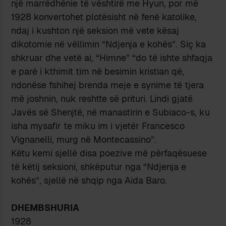
një marrëdhënie të vështirë me Hyun, por më
1928 konvertohet plotësisht në fenë katolike,
ndaj i kushton një seksion më vete kësaj
dikotomie në vëllimin “Ndjenja e kohës”. Siç ka
shkruar dhe vetë ai, “Himne” “do të ishte shfaqja
e parë i kthimit tim në besimin kristian që,
ndonëse fshihej brenda meje e synime të tjera
më joshnin, nuk reshtte së prituri. Lindi gjatë
Javës së Shenjtë, në manastirin e Subiaco-s, ku
isha mysafir te miku im i vjetër Francesco
Vignanelli, murg në Montecassino”.
Këtu kemi sjellë disa poezive më përfaqësuese
të këtij seksioni, shkëputur nga “Ndjenja e
kohës”, sjellë në shqip nga Aida Baro.
DHEMBSHURIA
1928