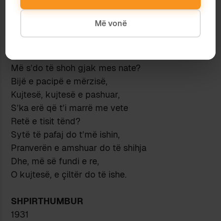
Si një burim nën mriz, për të fjetur!
Kur mëngjesi ende i fshehtë të jetë,
Më vonë
Një valë e çlodhur, o shpirt,
Do të të presë.
O shpirt, kurrë s’do të di të të qetoj?
Më s’do të shoh gjak mes nate?
Bijë e pacipë e mërzisë,
Kujtesë, kujtesë e pashuar,
S’ka erë që t’i marrë me vete
Retë e tisit tënd?
Sytë të pafaj do t’më ishin,
Pranverën e amshuar do të shihja
Dhe, më së fundi e re,
O kujtesë, e çiltër do të ishe.
SHPIRTHUMBUR
1931