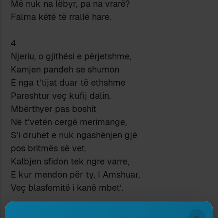
Më nuk na lëbyr, pa na vrarë?
Falma këtë të rrallë hare.
4
Njeriu, o gjithësi e përjetshme,
Kamjen pandeh se shumon
E nga t’tijat duar të ethshme
Pareshtur veç kufij dalin.
Mbërthyer pas boshit
Në t’vetën cergë merimange,
S’i druhet e nuk ngashënjen gjë
pos britmës së vet.
Kalbjen sfidon tek ngre varre,
E kur mendon për ty, I Amshuar,
Veç blasfemitë i kanë mbet’.
KAINI
×