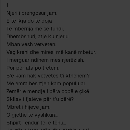
1
Njeri i brengosur jam.
E të ikja do të doja
Të mbërrija më së fundi,
Dhembshuri, atje ku njeriu
Mban vesh vetveten.
Veç kreni dhe mirësi më kanë mbetur.
I mërguar ndihem mes njerëzish.
Por për ata po tretem.
S’e kam hak vetvetes t’i kthehem?
Me emra heshtjen kam populluar.
Zemër e mendje i bëra copë e çikë
Skllav i fjalëve për t’u bërë?
Mbret i hijeve jam.
O gjethe të vyshkura,
Shpirt i endur tej e tëhu…