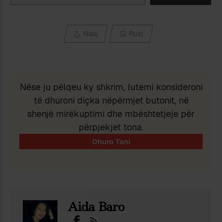
Ndaj
Ruaj
Nëse ju pëlqeu ky shkrim, lutemi konsideroni
të dhuroni diçka nëpërmjet butonit, në
shenjë mirëkuptimi dhe mbështetjeje për
përpjekjet tona.
Aida Baro