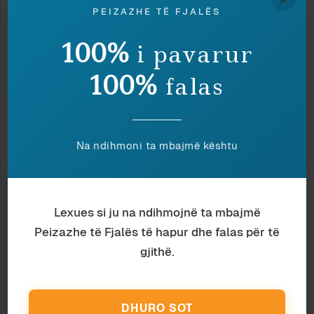
1928
PEIZAZHE TË FJALËS
Rend mbi rërat përrallore
100%
i pavarur
E lehtë këmba e tij.
O bari ujqish,
100%
falas
Me dhëmbët dritë vetëtimtare
Që shkon tej për tej ditët tona.
Llahtari, hove,
Grahma pyjesh, me atë dorë
Na ndihmoni ta mbajmë kështu
Që si hiçmosgjë thyen lisa të moçëm,
Sipas shëmbëlltyrës së zemrës je krijuar.
Dhe kur terri pllakos ngado,
Lexues si ju na ndihmojnë ta mbajmë
O trup lastar
Peizazhe të Fjalës të hapur dhe falas për të
Ti je mes pemëve të magjepsura?
gjithë.
E tek pëlcas nga lakmia,
Ndërron moti, i frikësuar endesh,
Me timin çap më shket duarsh.
DHURO SOT