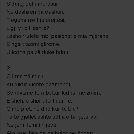
S’duroj dot i murosur
Në dëshirën pa dashuri.
Tregona një fije drejtësi.
Ligji yt cili është?
Lësho rrufetë mbi pasionet e mia mjerane,
E nga trazimi çliromë.
U lodha pa zë duke britur.
2
O i trishtë mish
Ku dikur vlonte gazmendi,
Sy gjysmë të mbyllur lodhur në zgjim,
E sheh, o shpirt fort i arrirë,
Ç’më pret, në dhé kur të bie?
Te të gjallët është udha e të fjeturve,
Ne jemi lumi i hijeve,
Ato janë fara që na bulon në ëndërr,