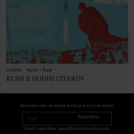
Letërsi
Autor i ftuar
KUSH E HODHI LITARIN
Abonohu për të marrë artikujt e rinj me email.
Email
Abonohu
Rreth nesh
Merr pjes​​ë​
Dhuro
Arkivi
Autorët