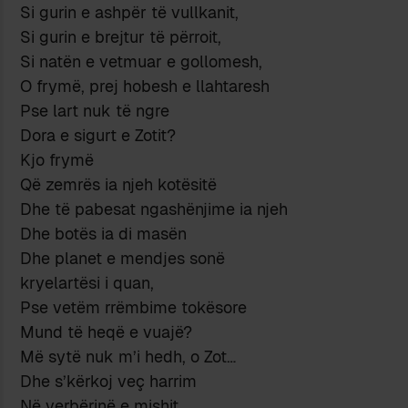
Si gurin e ashpër të vullkanit,
Si gurin e brejtur të përroit,
Si natën e vetmuar e gollomesh,
O frymë, prej hobesh e llahtaresh
Pse lart nuk të ngre
Dora e sigurt e Zotit?
Kjo frymë
Që zemrës ia njeh kotësitë
Dhe të pabesat ngashënjime ia njeh
Dhe botës ia di masën
Dhe planet e mendjes sonë
kryelartësi i quan,
Pse vetëm rrëmbime tokësore
Mund të heqë e vuajë?
Më sytë nuk m’i hedh, o Zot…
Dhe s’kërkoj veç harrim
Në verbërinë e mishit.