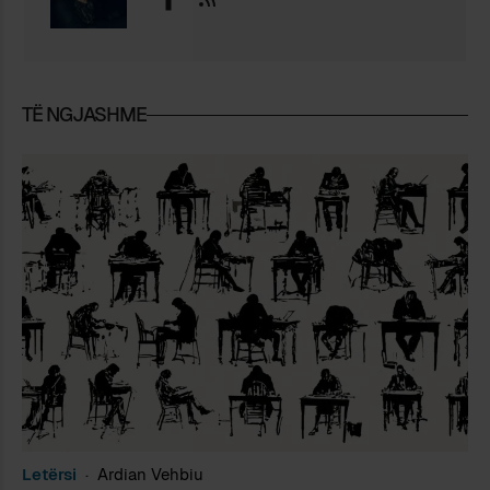
TË NGJASHME
Letërsi
Ardian Vehbiu