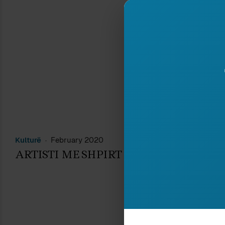
L
N
Kulturë
February 2020
ARTISTI ME SHPIRT ANARKIST