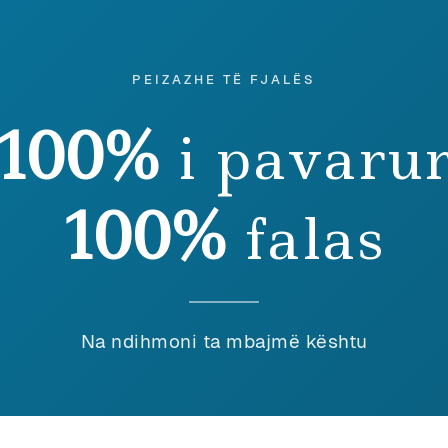
PEIZAZHE TË FJALËS
100%
i pavaru
100%
falas
etërsi
January 2021
Arkitek
DJENJA E KOHËS
LIND
Filozofi
PASOL
Na ndihmoni ta mbajmë kështu