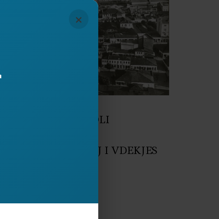
×
r
turë
May 2020
JA E NJË METROPOLI
March 2019
INI DHE MITI I TIJ I VDEKJES