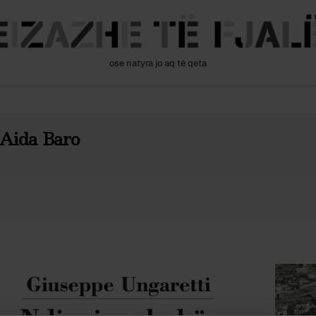
ose natyra jo aq të qeta
Aida Baro