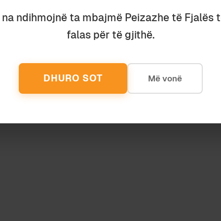
u na ndihmojnë ta mbajmë Peizazhe të Fjalës 
falas për të gjithë.
x10
November 2019
X10: PËRÇMIMI
DHURO SOT
Më vonë