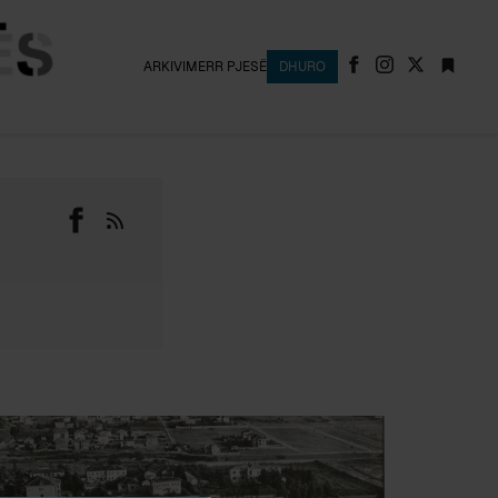
ARKIVI
MERR PJESË
DHURO