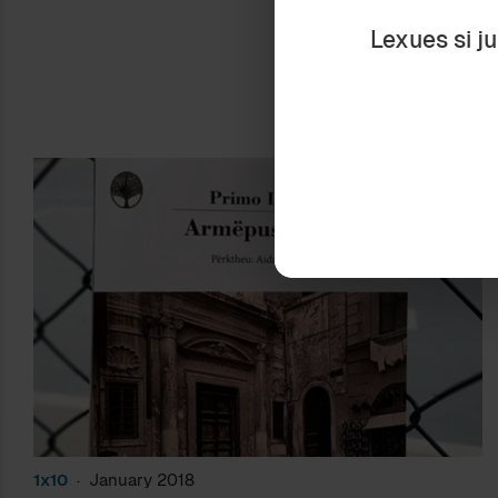
Lexues si j
1
1
1x10
January 2018