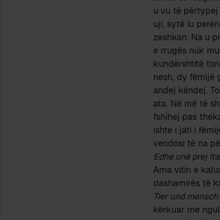
u vu të përtypej
uji, sytë iu perë
zeshkan. Na u pr
e rrugës nuk mun
kundërshtitë ton
nesh, dy fëmijë
andej këndej. To
ata. Në më të sh
fshihej pas thek
ishte i jati i fë
vendosi të na pë
Edhe unë prej Ital
Ama vitin e kalu
dashamirës të ka
Tier und mensch
kërkuar me ngulm