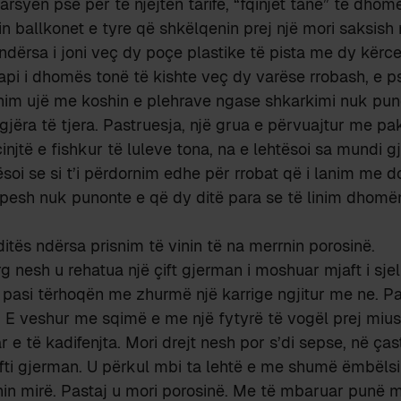
 arsyen pse për të njëjtën tarifë, “fqinjët tanë” të dho
in ballkonet e tyre që shkëlqenin prej një mori saksish 
dërsa i joni veç dy poçe plastike të pista me dy kërcej
lapi i dhomës tonë të kishte veç dy varëse rrobash, e 
hnim ujë me koshin e plehrave ngase shkarkimi nuk pun
jëra të tjera. Pastruesja, një grua e përvuajtur me p
njtë e fishkur të luleve tona, na e lehtësoi sa mundi gj
soi se si t’i përdornim edhe për rrobat që i lanim me do
shpesh nuk punonte e që dy ditë para se të linim dhom
nditës ndërsa prisnim të vinin të na merrnin porosinë.
g nesh u rehatua një çift gjerman i moshuar mjaft i sje
ll pasi tërhoqën me zhurmë një karrige ngjitur me ne. P
 E veshur me sqimë e me një fytyrë të vogël prej mius
r e të kadifenjta. Mori drejt nesh por s’di sepse, në çast
fti gjerman. U përkul mbi ta lehtë e me shumë ëmbëlsi i
hin mirë. Pastaj u mori porosinë. Me të mbaruar punë 