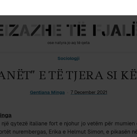
ose natyra jo aq të qeta
Sociologji
ANËT” E TË TJERA SI K
Gentiana Minga
7 December 2021
inga
 një qytezë italiane fort e njohur jo vetëm për mumien e
rtët nurembergas, Erika e Helmut Simon, e pikasën në