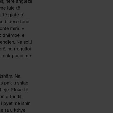
mës, herë anglezë
me lule të
 të gjatë të
pse bidesë tonë
onte mirë. E
ak dhëmbë, e
endjen. Na solli
rë, na rregulloi
ën nuk punoi më
llshëm. Na
as pak u shfaq
heje. Flokë të
in e fundit,
 pyeti në ishin
me ta u kthye