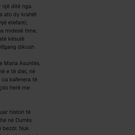
r një ditë nga
a ato dy krahët
jë elefanti,
as midesë time,
 atë kësulë
olfgang dikush
 e Maria Asuntës,
ë e të diel, në
 ca kafenera të
 çdo herë me
ar histori të
he në Durrës.
ë bezdi. Nuk