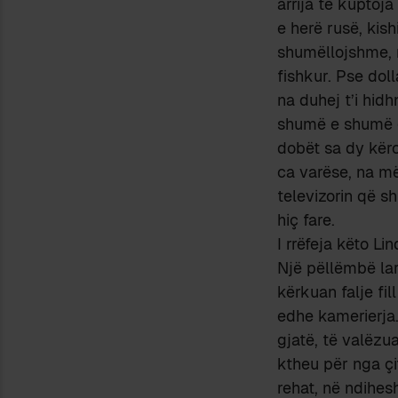
arrija të kuptoja
e herë rusë, kish
shumëllojshme, n
fishkur. Pse dol
na duhej t’i hid
shumë e shumë g
dobët sa dy kërci
ca varëse, na më
televizorin që 
hiç fare.
I rrëfeja këto Li
Një pëllëmbë lar
kërkuan falje fi
edhe kamerierja.
gjatë, të valëzua
ktheu për nga çi
rehat, në ndihes