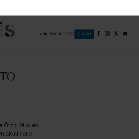
ARKIVI
MERR PJESË
DHURO
ËTO
 Ötzit, të cilën
n akullinat e