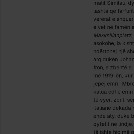
malit Similau, d
lashta që farfuri
verërat e shquar
e vet në famën e
Maximilianplatz
,
asokohe, ia kish
ndërtohej një sh
arqidukën Johan
fron, e zbehtë si
më 1919-ën, kur 
jepej emri i Mbre
kalua edhe emri 
të vyer, zbriti së
italianë dekada 
ende aty, duke b
qytetit në lindje
të ishte hiç më