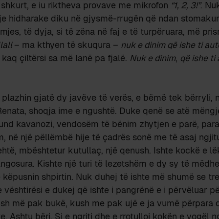
a shkurt, e iu riktheva provave me mikrofon
“1, 2, 3!”
. Nu
rosje hidharake diku në gjysmë-rrugën që ndan stomaku
jes, të dyja, si të zëna në faj e të turpëruara, më pris
lall
– ma kthyen të skuqura –
nuk e dinim që ishe ti aut
kaq çiltërsi sa më lanë pa fjalë.
Nuk e dinim
,
që ishe ti 
 plazhin gjatë dy javëve të verës, e bëmë tek bërryli, 
Renata, shoqja ime e ngushtë. Duke qenë se atë mëngjes
i fund kavanozi, vendosëm të bënim zhytjen e parë, para
m, në një pëllëmbë hije të çadrës sonë me të asaj ngjitu
ehtë, mbështetur kutullaç, një qenush. Ishte kockë e lë
angosura. Kishte një turi të lezetshëm e dy sy të mëdhen
 këpusnin shpirtin. Nuk duhej të ishte më shumë se tre
vështirësi e dukej që ishte i pangrënë e i përvëluar p
 kush më pak bukë, kush me pak ujë e ja vumë përpara 
. Ashtu bëri. Si e ngriti dhe e rrotulloi kokën e vogël n