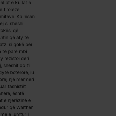
llat e kullat e
e tiroleze,
omiteve. Ka hisen
ej si sheshi
 tokës, që
htin që aty të
atz, si qokë për
ë të parë mbi
y rezistoi deri
 sheshit do t’i
dytë botërore, iu
prej një mermeri
buar fashistët
ahere, është
t e njerëzinë e
bindur që Walther
me e lumtur i