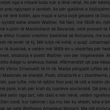
yndjet nga e mbarë bota nuk e lënë rehat. As për kështje
tin prej ngjyrash e lavdish. As për gjellërat e llojllojshm
a në tërë botën, apo majat e larta bojë gëlqere të Dol
 qytetit edhe sheshi Walther. Në fakt, më 1808-ën, njih
 në kujtim të Maximilianit së Bavarisë, vetë pronarit të
te shitur truallin vreshtor bashkisë së Bolzanos, me kus
esh në emër të tij. Më tutje në kohë, u quajt Johannspl
n të Austrisë, e vetëm më 1889-ën u shpërfaq për her
 meit, shtatorja e poetit Walther von der Vogelweide. At
Alto Adige iu aneksua Italisë. Afërmendsh që pas kësaj,
tit Viktor Emanuelit të III-të. Madje përgjatë luftës së 
i Madonës së shenjtë. Poeti, shtatlartë e i zbardhemë, 
rish, pas lufte, mbi të njëjtin fron prej të cilit e kishin z
më parë, krah për krah dy luanëve sovranistë. Që prej 
ërë sehir nga lart, nën diell e nën hënë, vetëm ngrehina
. Deri vonë, kur takimet i lija mu tek ky shesh, isha e 
 pak se vetë Wolfgang Amedeus Mozarti. Me një gjytyry