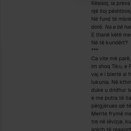
Kësisoj, ia prev
një lloj pështi
Në fund të mbrëm
dorë.
Na e bë hal
E thanë këtë me 
Në të kundërt?
***
Ca vite më parë,
im shoq Tiku, e 
vaj e i blertë s
lukunia. Në kthi
duke u dridhur l
e me putra të ll
përgjërues që të
Merrte frymë me 
tre në lëvizje,
ankth të reagonte