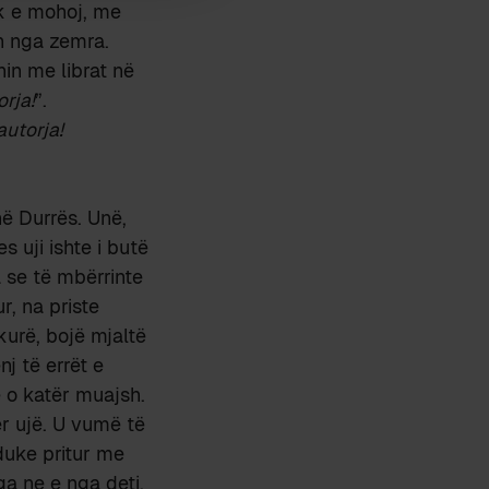
k e mohoj, me
n nga zemra.
nin me librat në
orja!
”.
autorja!
në Durrës. Unë,
 uji ishte i butë
 se të mbërrinte
r, na priste
kurë, bojë mjaltë
j të errët e
 o katër muajsh.
ër ujë. U vumë të
duke pritur me
ga ne e nga deti,