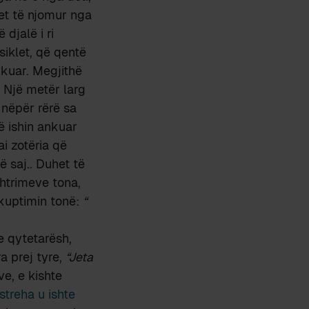
vet të njomur nga
djalë i ri
siklet, që qentë
nkuar. Megjithë
. Një metër larg
nëpër rërë sa
ë ishin ankuar
i zotëria që
 saj.. Duhet të
ështrimeve tona,
ëkuptimin tonë:
“
e qytetarësh,
a prej tyre,
“Jeta
e, e kishte
streha u ishte