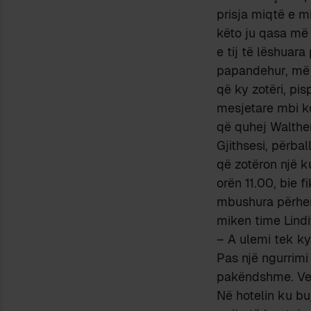
prisja miqtë e mi
këto ju qasa më 
e tij të lëshuara
papandehur, më p
që ky zotëri, pi
mesjetare mbi k
që quhej Walthe
Gjithsesi, përba
që zotëron një k
orën 11.00, bie 
mbushura përherë
miken time Lindi
– A ulemi tek k
Pas një ngurrimi
pakëndshme. Ver
Në hotelin ku bu