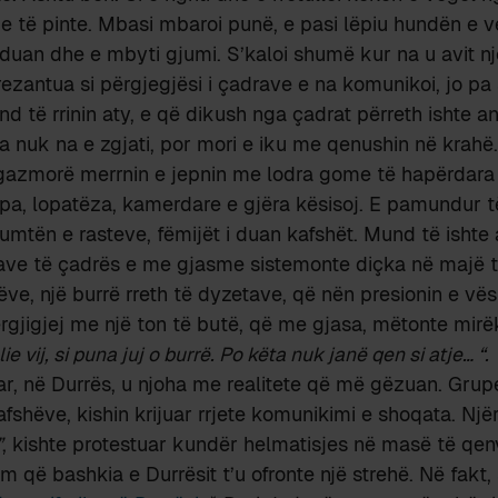
 e të pinte. Mbasi mbaroi punë, e pasi lëpiu hundën e 
nduan dhe e mbyti gjumi. S’kaloi shumë kur na u avit një 
ezantua si përgjegjësi i çadrave e na komunikoi, jo pa 
d të rrinin aty, e që dikush nga çadrat përreth ishte a
a nuk na e zgjati, por mori e iku me qenushin në krahë
 gazmorë merrnin e jepnin me lodra gome të hapërdara 
pa, lopatëza, kamerdare e gjëra kësisoj. E pamundur t
umtën e rasteve, fëmijët i duan kafshët. Mund të ishte a
ave të çadrës e me gjasme sistemonte diçka në majë të
mijëve, një burrë rreth të dyzetave, që nën presionin e v
rgjigjej me një ton të butë, që me gjasa, mëtonte mir
ie vij, si puna juj o burrë. Po këta nuk janë qen si atje… “.
ar, në Durrës, u njoha me realitete që më gëzuan. Grup
fshëve, kishin krijuar rrjete komunikimi e shoqata. Njër
”
, kishte protestuar kundër helmatisjes në masë të qenv
 që bashkia e Durrësit t’u ofronte një strehë. Në fakt,