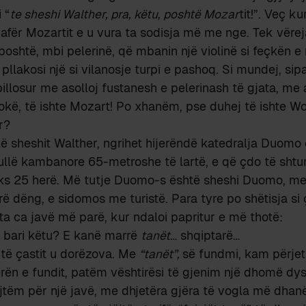
 “
te sheshi Walther, pra, këtu, poshtë Mozar
tit!”. Veç ku
afër Mozartit e u vura ta sodisja më me nge. Tek vërej
 poshtë, mbi pelerinë, që mbanin një violinë si feçkën e n
llakosi një si vilanosje turpi e pashoq. Si mundej, sip
spillosur me asolloj fustanesh e pelerinash të gjata, me
okë, të ishte Mozart! Po xhanëm, pse duhej të ishte W
r?
llë sheshit Walther, ngrihet hijerëndë katedralja Duomo
ullë kambanore 65-metroshe të lartë, e që çdo të shtun
fiks 25 herë. Më tutje Duomo-s është sheshi Duomo, me
 dëng, e sidomos me turistë. Para tyre po shëtisja si
ta ca javë më parë, kur ndaloi papritur e më thotë:
y bari këtu? E kanë marrë
tanët
… shqiptarë…
 të çastit u dorëzova. Me
“tanët”,
së fundmi, kam përjetu
ën e fundit, patëm vështirësi të gjenim një dhomë dys
jtëm për një javë, me dhjetëra gjëra të vogla më dhan