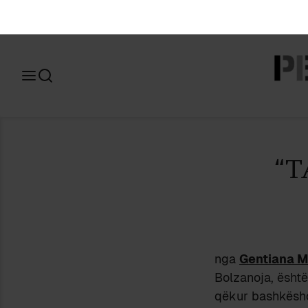
Search
for:
“T
nga
Gentiana M
Bolzanoja, është
qëkur bashkësho