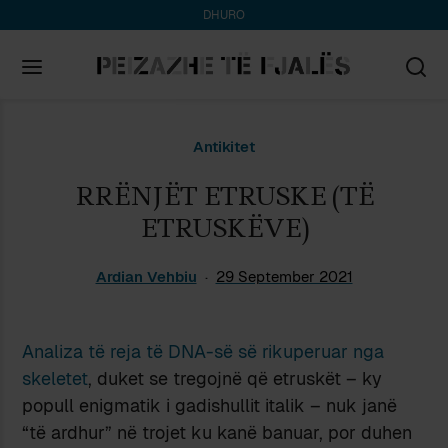
DHURO
Search
Antikitet
for:
RRËNJËT ETRUSKE (TË
ETRUSKËVE)
Ardian Vehbiu
29 September 2021
Analiza të reja të DNA-së së rikuperuar nga
skeletet
, duket se tregojnë që etruskët – ky
popull enigmatik i gadishullit italik – nuk janë
“të ardhur” në trojet ku kanë banuar, por duhen