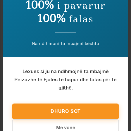
deritanishme kanë qenë sporadike dhe nuk
100%
i pavarur
duket të kenë pasur mbështetjen e duhur nga
100%
falas
institucionet.
© 2021 Peizazhe të fjalës™. Të gjitha të drejtat
të rezervuara.
Ndaje:
Na ndihmoni ta mbajmë kështu
Lexues si ju na ndihmojnë ta mbajmë
GJIMNAZISTËT NË MIT
Marifete etruske
Peizazhe të Fjalës të hapur dhe falas për të
21 February 2012
9 July 2007
In "Arsim"
In "Antikitet"
gjithë.
SHKRONJA DHE HESHTJE
18 August 2008
In "Gjuhësi"
DHURO SOT
Më vonë