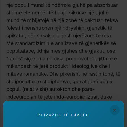
një popull mund të ndërrojë gjuhë pa absorbuar
shumë elementë “të huaj”, sikurse një gjuhë
mund të mbijetojë në një zonë të caktuar, teksa
folësit i nënshtrohen një ndryshimi gjenetik të
spikatur, për shkak prurjesh njerëzore të reja.
Me standardizimin e analizave të gjenetikës së
popullatave, lidhja mes gjuhës dhe gjakut, ose
“racës” siç e quajnë disa, po provohet gjithnjë e
më shpesh të jetë produkt i ideologjive dhe i
miteve romantike. Dhe pikërisht në rastin tonë, të
shqipes dhe të shqiptarëve, gjasat janë që një
popull (relativisht) autokton dhe para-
indoeuropian të jetë indo-europianizuar, duke
përqafuar gjuhën e fiseve ardhacake nga Veriu,
×
por pa pësuar ndonjë katastrofë në profilin
PEIZAZHE TË FJALËS
gjenetik. Them
gjasat
, sepse studimet e