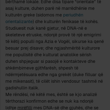
bërthamë lokale. Edhe disa tipare “orientale” të
asaj kulture, duhen parë në marrëdhënie me
kulturën greke (sidomos me
periudhën
orientalizante
) dhe kulturën fenikase të kohës.
Studiuesit nuk kanë gjetur, në DNA-në e
skeleteve etruske, ndonjë provë të një emigrimi
të këtij populli nga Azia e Vogël, sikurse ka qenë
besuar prej disave; dhe ngjashmëritë kulturore
me popullsitë dhe kulturat anatolike sërish
duhen shpjeguar si pasojë e kontakteve dhe
shkëmbimeve gjithfarësh, shpesh të
ndërmjetësuara edhe nga grekët (duke filluar që
me mikenasit), të cilët ishin vendosur tashmë në
gadishullin italik.
Me rëndësi, në këtë mes, është se kjo analizë
tërthorazi konfirmon edhe se nuk ka ndonjë
lidhje
mirëfilli
mes DNA-së dhe gjuhës, dhe se