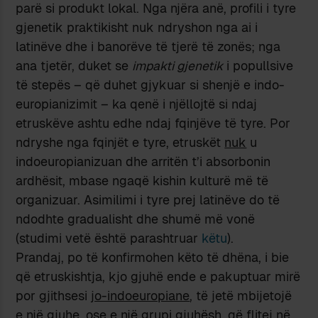
parë si produkt lokal. Nga njëra anë, profili i tyre
gjenetik praktikisht nuk ndryshon nga ai i
latinëve dhe i banorëve të tjerë të zonës; nga
ana tjetër, duket se
impakti gjenetik
i popullsive
të stepës – që duhet gjykuar si shenjë e indo-
europianizimit – ka qenë i njëllojtë si ndaj
etruskëve ashtu edhe ndaj fqinjëve të tyre. Por
ndryshe nga fqinjët e tyre, etruskët
nuk
u
indoeuropianizuan dhe arritën t’i absorbonin
ardhësit, mbase ngaqë kishin kulturë më të
organizuar. Asimilimi i tyre prej latinëve do të
ndodhte gradualisht dhe shumë më vonë
(studimi vetë është parashtruar
këtu
).
Prandaj, po të konfirmohen këto të dhëna, i bie
që etruskishtja, kjo gjuhë ende e pakuptuar mirë
por gjithsesi
jo-indoeuropiane
, të jetë mbijetojë
e një gjuhe, ose e një grupi gjuhësh, që flitej në