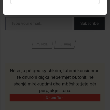
Discover more from Peizazhe të fjalës
Subscribe to get the latest posts sent to your email.
Type your email…
Subscribe
Ndaj
Ruaj
Nëse ju pëlqeu ky shkrim, lutemi konsideroni
të dhuroni diçka nëpërmjet butonit, në
shenjë mirëkuptimi dhe mbështetjeje për
përpjekjet tona.