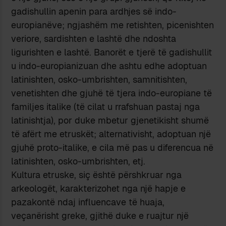
gadishullin apenin para ardhjes së indo-
europianëve; ngjashëm me retishten, picenishten
veriore, sardishten e lashtë dhe ndoshta
ligurishten e lashtë. Banorët e tjerë të gadishullit
u indo-europianizuan dhe ashtu edhe adoptuan
latinishten, osko-umbrishten, samnitishten,
venetishten dhe gjuhë të tjera indo-europiane të
familjes italike (të cilat u rrafshuan pastaj nga
latinishtja), por duke mbetur gjenetikisht shumë
të afërt me etruskët; alternativisht, adoptuan një
gjuhë proto-italike, e cila më pas u diferencua në
latinishten, osko-umbrishten, etj.
Kultura etruske, siç është përshkruar nga
arkeologët, karakterizohet nga një hapje e
pazakontë ndaj influencave të huaja,
veçanërisht greke, gjithë duke e ruajtur një