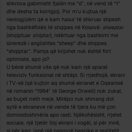
shkrova gabimisht fjalën me “d”, në vend të “t”
dhe desha ta korrigjoj. Por m’u kujtua një
neologjizëm që e kam hasur të shkruar shpesh
nga bashkëfolës të shqipes në Kosovë:
sheeptar
(shqiptuar
shiiptar
), ndërtuar nga bashkimi me
sinerezë i anglishtes “sheep” dhe shqipes
“shqiptar”. Pamja që krijohet nuk është fort
optimiste, apo jo?
U bënë shumë vite që nuk kam një aparat
televiziv funksional në shtëpi. Si rrjedhojë, ekrani
i TV-së (që kujton aq shumë ekranet e Oqeanisë
në romanin “1984” të George Orwell) nuk zukat,
as buçet rreth meje. Mirëpo nuk shmang dot
sytë e ekraneve në vende të tjera ku më çon
domosdoshmëria apo rasti. Njëkohësisht, rrjetet
sociale, një tjetër lloj ekrani i vogël, si për mirë,
si për keq, janë një pasqyrë besnike e realitetit