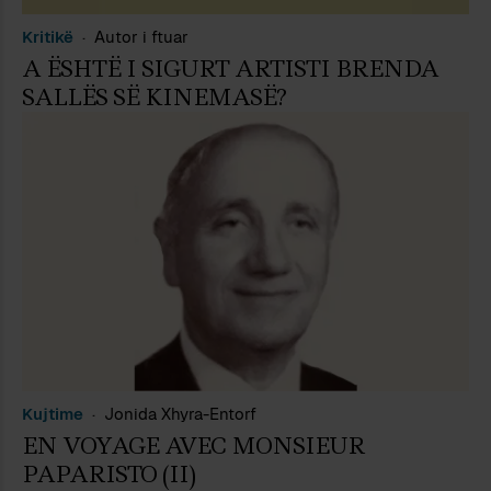
Kritikë
Autor i ftuar
A ËSHTË I SIGURT ARTISTI BRENDA
SALLËS SË KINEMASË?
Kujtime
Jonida Xhyra-Entorf
EN VOYAGE AVEC MONSIEUR
PAPARISTO (II)