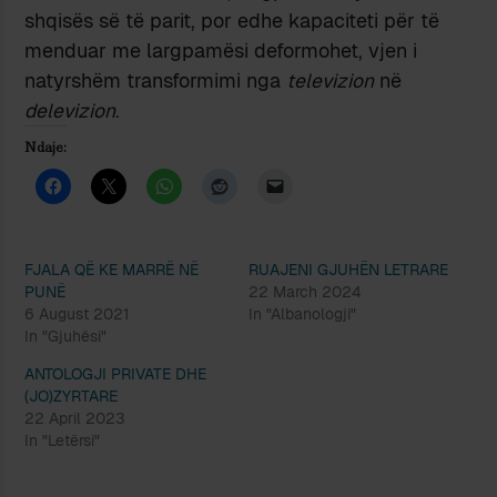
shqisës së të parit, por edhe kapaciteti për të
menduar me largpamësi deformohet, vjen i
natyrshëm transformimi nga
televizion
në
delevizion
.
Ndaje:
FJALA QË KE MARRË NË
RUAJENI GJUHËN LETRARE
PUNË
22 March 2024
6 August 2021
In "Albanologji"
In "Gjuhësi"
ANTOLOGJI PRIVATE DHE
(JO)ZYRTARE
22 April 2023
In "Letërsi"