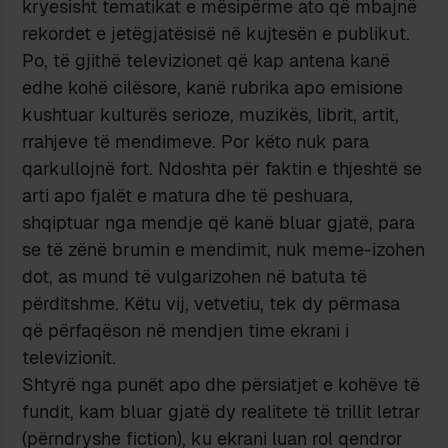
kryesisht tematikat e mësipërme ato që mbajnë
rekordet e jetëgjatësisë në kujtesën e publikut.
Po, të gjithë televizionet që kap antena kanë
edhe kohë cilësore, kanë rubrika apo emisione
kushtuar kulturës serioze, muzikës, librit, artit,
rrahjeve të mendimeve. Por këto nuk para
qarkullojnë fort. Ndoshta për faktin e thjeshtë se
arti apo fjalët e matura dhe të peshuara,
shqiptuar nga mendje që kanë bluar gjatë, para
se të zënë brumin e mendimit, nuk meme-izohen
dot, as mund të vulgarizohen në batuta të
përditshme. Këtu vij, vetvetiu, tek dy përmasa
që përfaqëson në mendjen time ekrani i
televizionit.
Shtyrë nga punët apo dhe përsiatjet e kohëve të
fundit, kam bluar gjatë dy realitete të trillit letrar
(përndryshe fiction), ku ekrani luan rol qendror