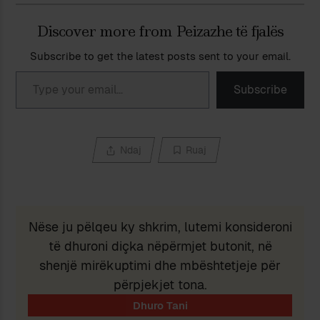
Discover more from Peizazhe të fjalës
Subscribe to get the latest posts sent to your email.
Type your email…
Subscribe
Ndaj
Ruaj
Nëse ju pëlqeu ky shkrim, lutemi konsideroni
të dhuroni diçka nëpërmjet butonit, në
shenjë mirëkuptimi dhe mbështetjeje për
përpjekjet tona.