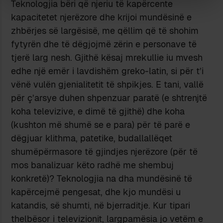
Teknologjia bëri që njeriu të kapërcente
kapacitetet njerëzore dhe krijoi mundësinë e
zhbërjes së largësisë, me qëllim që të shohim
fytyrën dhe të dëgjojmë zërin e personave të
tjerë larg nesh. Gjithë kësaj mrekullie iu mvesh
edhe një emër i lavdishëm greko-latin, si për t’i
vënë vulën gjenialitetit të shpikjes. E tani, vallë
për ç’arsye duhen shpenzuar paratë (e shtrenjtë
koha televizive, e dimë të gjithë) dhe koha
(kushton më shumë se e para) për të parë e
dëgjuar klithma, patetike, budallallëqet
shumëpërmasore të gjindjes njerëzore (për të
mos banalizuar këto radhë me shembuj
konkretë)? Teknologjia na dha mundësinë të
kapërcejmë pengesat, dhe kjo mundësi u
katandis, së shumti, në bjerraditje. Kur tipari
thelbësor i televizionit, largpamësia jo vetëm e