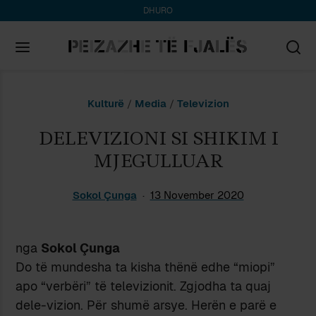
DHURO
Search
Kulturë
/
Media
/
Televizion
for:
DELEVIZIONI SI SHIKIM I
MJEGULLUAR
Sokol Çunga
13 November 2020
nga
Sokol Çunga
Do të mundesha ta kisha thënë edhe “miopi”
apo “verbëri” të televizionit. Zgjodha ta quaj
dele-vizion. Për shumë arsye. Herën e parë e