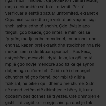
nga imazhi i individit që projekton Vëllai i Madh,
maja e piramidës së totalitarizmit. Për të
verifikuar a është zbatuar uniformiteti, ekranet e
Oqeanisë kanë edhe një veti të përveçme: siç i
sheh, ashtu edhe të shohin. Çdo lëvizje apo
tingull, çdo bisedë, çdo imtësi e mimikës së
fytyrës, madje edhe mendimet, emocionet dhe
ëndrrat, kapen prej ekranit dhe studiohen nga një
mekanizëm i ndërlikuar spiunazhi. Pas kësaj,
natyrshëm, mesazhi i dytë, frika, ka qëllim të
mpijë çdo hovje mendore apo fizike që synon
daljen nga uniformiteti. Cilido që i shmanget,
dhunohet në çdo formë, por mbi të gjitha
fizikisht, në pikën që i dhemb më shumë. Sillni
në mend vetëm atë dhimbjen e bërrylit, kur e
godasim pas qoshes së tryezës. Ose dhimbjen e
gishtit të vogël kur e ngjeshim pa dashje tek