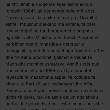
në zhvillimin e shoqërisë. Njëri është ekrani i
romanit “1984”, që përmenda edhe më sipër.
Oqeania, vendi distopik i trilluar prej Orwell-it,
është i mbushur anekënd me ekrane, të cilët
transmetojnë pa fund programet e përgatitur
nga Minikult-i (Ministria e Kulturës). Programet
përbëhen nga gjimnastika e detyruar e
mëngjesit, lajmet dhe pamjet nga frontet e luftës
dhe frontet e prodhimit, fjalimet e Vëllait të
Madh dhe marshet ushtarake. Asgjë tjetër nuk
transmeton ekrani i 1984-ës. Dy elementët
kryesorë të mesazheve aspak të koduara të
ekranit të Partisë janë
uniformiteti
dhe
frika
.
Përmes të parit çdo individ vendoset në rresht si
gjithë të tjerët, nuk ka asnjë dallim nga shoku
përbri, dhe çdo individ nuk është aspak ndryshe