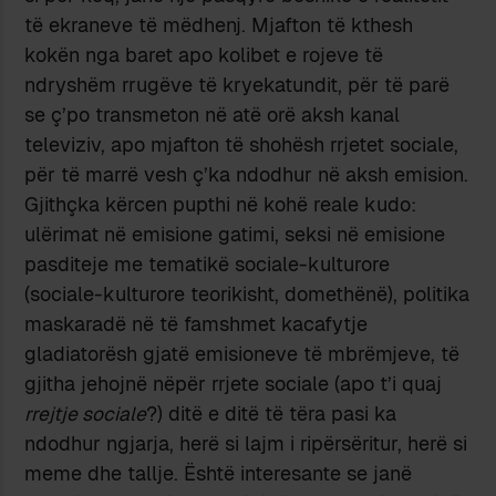
të ekraneve të mëdhenj. Mjafton të kthesh
kokën nga baret apo kolibet e rojeve të
ndryshëm rrugëve të kryekatundit, për të parë
se ç’po transmeton në atë orë aksh kanal
televiziv, apo mjafton të shohësh rrjetet sociale,
për të marrë vesh ç’ka ndodhur në aksh emision.
Gjithçka kërcen pupthi në kohë reale kudo:
ulërimat në emisione gatimi, seksi në emisione
pasditeje me tematikë sociale-kulturore
(sociale-kulturore teorikisht, domethënë), politika
maskaradë në të famshmet kacafytje
gladiatorësh gjatë emisioneve të mbrëmjeve, të
gjitha jehojnë nëpër rrjete sociale (apo t’i quaj
rrejtje sociale
?) ditë e ditë të tëra pasi ka
ndodhur ngjarja, herë si lajm i ripërsëritur, herë si
meme dhe tallje. Është interesante se janë