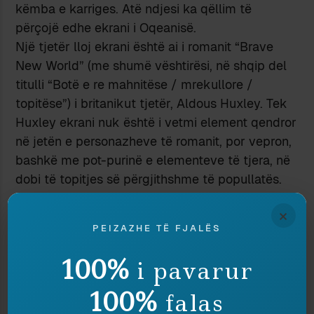
këmba e karriges. Atë ndjesi ka qëllim të
përçojë edhe ekrani i Oqeanisë.
Një tjetër lloj ekrani është ai i romanit “Brave
New World” (me shumë vështirësi, në shqip del
titulli “Botë e re mahnitëse / mrekullore /
topitëse”) i britanikut tjetër, Aldous Huxley. Tek
Huxley ekrani nuk është i vetmi element qendror
në jetën e personazheve të romanit, por vepron,
bashkë me pot-purinë e elementeve të tjera, në
dobi të topitjes së përgjithshme të popullatës.
Teksa elementi që paralizon njeriun tek “1984”
×
është frika, tek “Botë e re” popullata zaptohet
PEIZAZHE TË FJALËS
prej mësymjes së argëtimit, kënaqësisë, shijimit
lëndor. Njerëzit jetojnë vetëm për kënaqësi,
100%
i pavarur
pothuaj pa asgjë shpirtërore dhe emocionale
mes atyre shijimeve, dhe krejt të zhveshur nga
100%
falas
kapaciteti për të menduar në mënyrë kritike, të