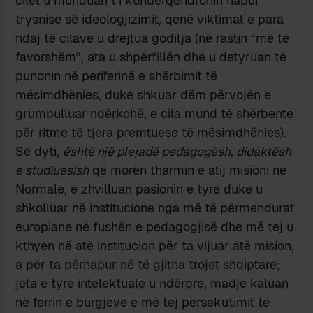
cilët u munduan t’i kundërqëndronin hapur
trysnisë së ideologjizimit, qenë viktimat e para
ndaj të cilave u drejtua goditja (në rastin “më të
favorshëm”, ata u shpërfillën dhe u detyruan të
punonin në periferinë e shërbimit të
mësimdhënies, duke shkuar dëm përvojën e
grumbulluar ndërkohë, e cila mund të shërbente
për ritme të tjera premtuese të mësimdhënies).
Së dyti,
është një plejadë pedagogësh, didaktësh
e studiuesish
që morën tharmin e atij misioni në
Normale, e zhvilluan pasionin e tyre duke u
shkolluar në institucione nga më të përmendurat
europiane në fushën e pedagogjisë dhe më tej u
kthyen në atë institucion për ta vijuar atë mision,
a për ta përhapur në të gjitha trojet shqiptare;
jeta e tyre intelektuale u ndërpre, madje kaluan
në ferrin e burgjeve e më tej persekutimit të