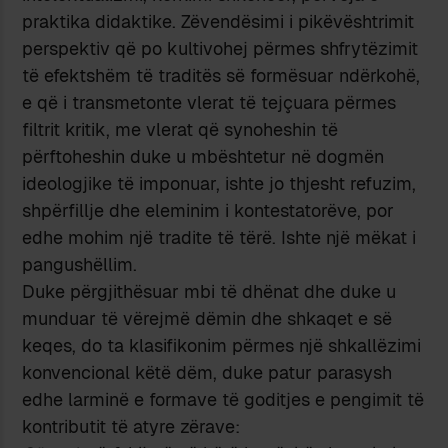
praktika didaktike. Zëvendësimi i pikëvështrimit
perspektiv që po kultivohej përmes shfrytëzimit
të efektshëm të traditës së formësuar ndërkohë,
e që i transmetonte vlerat të tejçuara përmes
filtrit kritik, me vlerat që synoheshin të
përftoheshin duke u mbështetur në dogmën
ideologjike të imponuar, ishte jo thjesht refuzim,
shpërfillje dhe eleminim i kontestatorëve, por
edhe mohim një tradite të tërë. Ishte një mëkat i
pangushëllim.
Duke përgjithësuar mbi të dhënat dhe duke u
munduar të vërejmë dëmin dhe shkaqet e së
keqes, do ta klasifikonim përmes një shkallëzimi
konvencional këtë dëm, duke patur parasysh
edhe larminë e formave të goditjes e pengimit të
kontributit të atyre zërave: