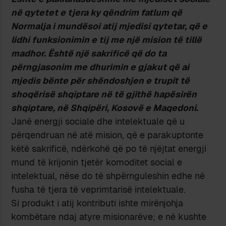
në qytetet e tjera ky qëndrim fatlum që
Normalja i mundësoi atij mjedisi qytetar, që e
lidhi funksionimin e tij me një mision të tillë
madhor. Është një sakrificë që do ta
përngjasonim me dhurimin e gjakut që ai
mjedis bënte për shëndoshjen e trupit të
shoqërisë shqiptare në të gjithë hapësirën
shqiptare, në Shqipëri, Kosovë e Maqedoni
.
Janë energji sociale dhe intelektuale që u
përqendruan në atë mision, që e parakuptonte
këtë sakrificë, ndërkohë që po të njëjtat energji
mund të krijonin tjetër komoditet social e
intelektual, nëse do të shpërnguleshin edhe në
fusha të tjera të veprimtarisë intelektuale.
Si produkt i atij kontributi ishte mirënjohja
kombëtare ndaj atyre misionarëve; e në kushte