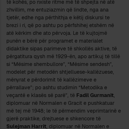
të kohës, po nxiste ritme më të shpejta në atë
zhvillim, me entuziazmin që lindte, nga ana
tjetër, edhe nga përthithja e këtij diskursi te
brezi i ri, që po ashtu po përfshihej etshëm në
atë kërkim dhe ato përvoja. Le të kujtojmë
punën e bërë për programet e materialet
didaktike sipas parimeve të shkollës aktive, të
përgatitura qysh më 1929-ën, apo artikuj të tillë
si “Mësime shembullore”, “Mësime sendesh”,
modelet për metodën shtjelluese-kallëzuese,
mënyrat e përdorimit të kallëzimeve e
përrallave”; po ashtu studimin “Metodika e
veçantë e klasës së parë”, të
Fadil Gurmanit
,
diplomuar në Normalen e Gracit e pushkatuar
më tej më 1948; le të përmendim veprimtarinë e
gjerë praktike, drejtuese e shkencore të
Sulejman Harrit
, diplomuar në Normalen e