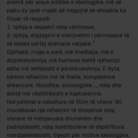
arsimit për arsye politike e ideologjike, më së
paku dy janë rrugët që tregojnë se shoqëria ka
filluar të reagojë:
njohja e respekti ndaj viktimave;
njohja, shpjegimi e interpretimi i përmasave të
1
së keqes përtej dramave vetjake.
Gjithsesi, rruga e parë, më imediatja, më e
atypëratyshmja, më humania është njëherazi
edhe më lehtësisht e përshkueshmja. E dyta,
kërkon reflektim më të thellë, kompetencë
shkencore, filozofike, sociologjike …, ndaj dhe
është më vështirësisht e kaptueshme.
Ndryshimet e ndodhura në fillim të viteve ’90
mundësuan një reflektim të shoqërisë ndaj
vlerave të mënjanuara dhunshëm dhe
padrejtësisht, ndaj kontributeve të shpërfillura
mendjelehtësisht, thjesht për motive ideologjike,