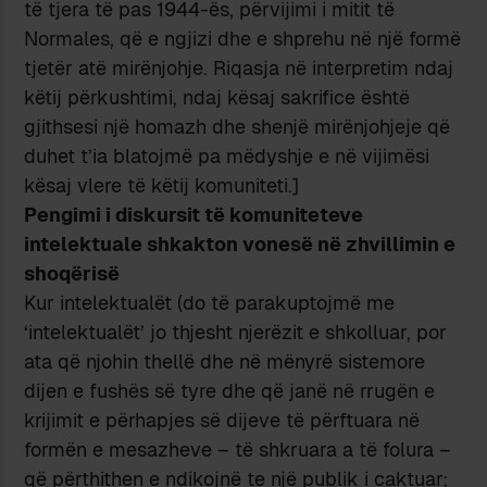
të tjera të pas 1944-ës, përvijimi i mitit të
Normales, që e ngjizi dhe e shprehu në një formë
tjetër atë mirënjohje. Riqasja në interpretim ndaj
këtij përkushtimi, ndaj kësaj sakrifice është
gjithsesi një homazh dhe shenjë mirënjohjeje që
duhet t’ia blatojmë pa mëdyshje e në vijimësi
kësaj vlere të këtij komuniteti.]
Pengimi i diskursit të komuniteteve
intelektuale shkakton vonesë në zhvillimin e
shoqërisë
Kur intelektualët (do të parakuptojmë me
‘intelektualët’ jo thjesht njerëzit e shkolluar, por
ata që njohin thellë dhe në mënyrë sistemore
dijen e fushës së tyre dhe që janë në rrugën e
krijimit e përhapjes së dijeve të përftuara në
formën e mesazheve – të shkruara a të folura –
që përthithen e ndikojnë te një publik i caktuar;