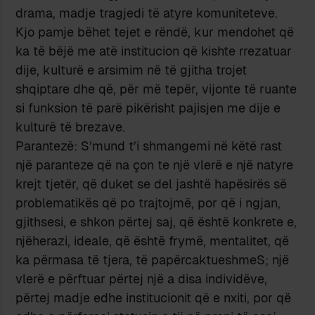
drama, madje tragjedi të atyre komuniteteve.
Kjo pamje bëhet tejet e rëndë, kur mendohet që
ka të bëjë me atë institucion që kishte rrezatuar
dije, kulturë e arsimim në të gjitha trojet
shqiptare dhe që, për më tepër, vijonte të ruante
si funksion të parë pikërisht pajisjen me dije e
kulturë të brezave.
Parantezë: S’mund t’i shmangemi në këtë rast
një paranteze që na çon te një vlerë e një natyre
krejt tjetër, që duket se del jashtë hapësirës së
problematikës që po trajtojmë, por që i ngjan,
gjithsesi, e shkon përtej saj, që është konkrete e,
njëherazi, ideale, që është frymë, mentalitet, që
ka përmasa të tjera, të papërcaktueshmeS; një
vlerë e përftuar përtej një a disa individëve,
përtej madje edhe institucionit që e nxiti, por që