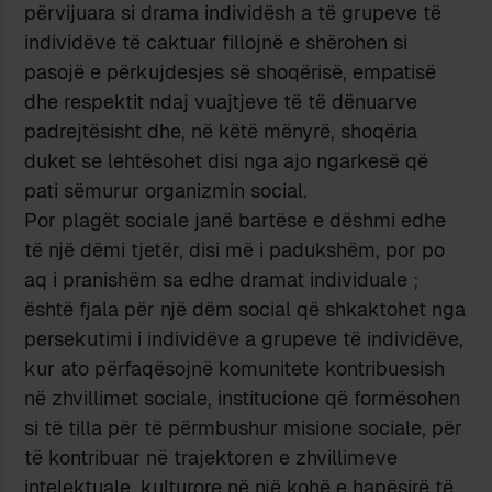
përvijuara si drama individësh a të grupeve të
individëve të caktuar fillojnë e shërohen si
pasojë e përkujdesjes së shoqërisë, empatisë
dhe respektit ndaj vuajtjeve të të dënuarve
padrejtësisht dhe, në këtë mënyrë, shoqëria
duket se lehtësohet disi nga ajo ngarkesë që
pati sëmurur organizmin social.
Por plagët sociale janë bartëse e dëshmi edhe
të një dëmi tjetër, disi më i padukshëm, por po
aq i pranishëm sa edhe dramat individuale ;
është fjala për një dëm social që shkaktohet nga
persekutimi i individëve a grupeve të individëve,
kur ato përfaqësojnë komunitete kontribuesish
në zhvillimet sociale, institucione që formësohen
si të tilla për të përmbushur misione sociale, për
të kontribuar në trajektoren e zhvillimeve
intelektuale, kulturore në një kohë e hapësirë të