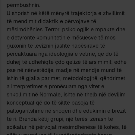
përmbushnin.
U shprish në këtë mënyrë trajektorja e zhvillimit
të mendimit didaktik e përvojave të
mësimdhënies. Terrori psikologjik e mpakte dhe
e detyronte komunitetin e mësuesve të mos
guxonin të lëviznin jashtë hapësirave të
përcaktuara nga ideologjia e vetme, që do të
duhej të udhëhiqte çdo qelizë të arsimimit, edhe
pse në nënvetëdije, madje në mendje mund të
ishin të gjalla parimet, metodologjitë, qëndrimet
a interpretimet e pronësuara nga vitet e
shkollimit në Normale; ishte në thelb një devijim
konceptual që do të sillte pasoja të
pallogaritshme në shoqëri dhe edukimin e brezit
të ri. Brenda këtij grupi, një tërësi zërash të
spikatur në përvojat mësimdhënëse të kohës, të