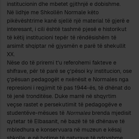
institucionin dhe mbetet gjithnjë e dobishme.
Në lidhje me Shkollën Normale këto
pikëvështrime kanë sjellë një material të gjerë e
interesant, i cili është tashmë pjesë e historikut
të këtij institucioni tepër të rëndësishëm të
arsimit shqiptar në gjysmën e parë të shekullit
XX.
Nëse do të priremi t‘u referohemi fakteve e
shifrave, për të parë se ç‘pësoi ky institucion, ose
ç‘pësuan pedagogët e nxënësit e Normales nga
represioni i regjimit të pas 1944-ës, të dhënat do
të jenë tronditëse. Duke marrë në shqyrtim
veçse rastet e persekutimit të pedagogëve e
studentëve-mësues të
Normales
brenda mjedisit
qytetar të Elbasanit, në bazë të të dhënave të
mbledhura e konservuara në muzeun e kësaj
shkolle, e në botime të natyrave të ndryshme,