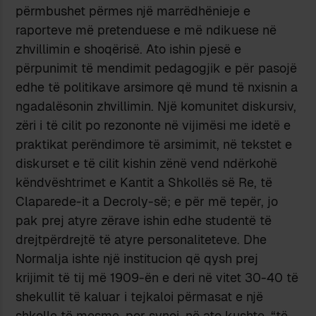
përmbushet përmes një marrëdhënieje e
raporteve më pretenduese e më ndikuese në
zhvillimin e shoqërisë. Ato ishin pjesë e
përpunimit të mendimit pedagogjik e për pasojë
edhe të politikave arsimore që mund të nxisnin a
ngadalësonin zhvillimin. Një komunitet diskursiv,
zëri i të cilit po rezononte në vijimësi me idetë e
praktikat perëndimore të arsimimit, në tekstet e
diskurset e të cilit kishin zënë vend ndërkohë
këndvështrimet e Kantit a Shkollës së Re, të
Claparede-it a Decroly-së; e për më tepër, jo
pak prej atyre zërave ishin edhe studentë të
drejtpërdrejtë të atyre personaliteteve. Dhe
Normalja ishte një institucion që qysh prej
krijimit të tij më 1909-ën e deri në vitet 30-40 të
shekullit të kaluar i tejkaloi përmasat e një
shkolle të mesme, por synoi, në ato kushte, “të