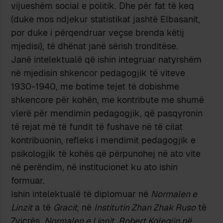
vijueshëm social e politik. Dhe për fat të keq
(duke mos ndjekur statistikat jashtë Elbasanit,
por duke i përqendruar veçse brenda këtij
mjedisi), të dhënat janë sërish tronditëse.
Janë intelektualë që ishin integruar natyrshëm
në mjedisin shkencor pedagogjik të viteve
1930-1940, me botime tejet të dobishme
shkencore për kohën, me kontribute me shumë
vlerë për mendimin pedagogjik, që pasqyronin
të rejat më të fundit të fushave në të cilat
kontribuonin, refleks i mendimit pedagogjik e
psikologjik të kohës që përpunohej në ato vite
në perëndim, në institucionet ku ato ishin
formuar.
Ishin intelektualë të diplomuar në
Normalen e
Linzit
a të
Gracit
, në
Institutin Zhan Zhak Ruso
të
Zvicrës,
Normalen e Lionit
,
Robert Kolegjin në