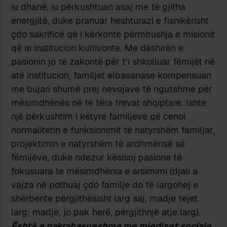
iu dhanë, iu përkushtuan asaj me të gjitha
energjitë, duke pranuar heshturazi e fisnikërisht
çdo sakrificë që i kërkonte përmbushja e misionit
që ai institucion kultivonte. Me dëshirën e
pasionin jo të zakontë për t’i shkolluar fëmijët në
atë institucion, familjet elbasanase kompensuan
me bujari shumë prej nevojave të ngutshme për
mësimdhënës në të tëra trevat shqiptare. Ishte
një përkushtim i këtyre familjeve që cenoi
normalitetin e funksionimit të natyrshëm familjar,
projektimin e natyrshëm të ardhmërisë së
fëmijëve, duke ndezur kësisoj pasione të
fokusuara te mësimdhënia e arsimimi (djali a
vajza në pothuaj çdo familje do të largohej e
shërbente përgjithësisht larg saj, madje tejet
larg; madje, jo pak herë, përgjithnjë atje larg).
Është e pakrahasueshme me mjediset sociale