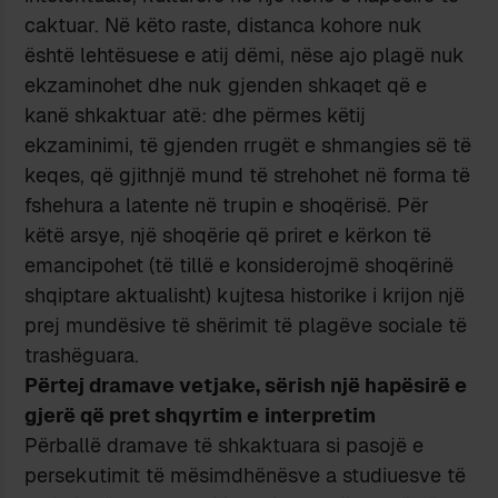
caktuar. Në këto raste, distanca kohore nuk
është lehtësuese e atij dëmi, nëse ajo plagë nuk
ekzaminohet dhe nuk gjenden shkaqet që e
kanë shkaktuar atë: dhe përmes këtij
ekzaminimi, të gjenden rrugët e shmangies së të
keqes, që gjithnjë mund të strehohet në forma të
fshehura a latente në trupin e shoqërisë. Për
këtë arsye, një shoqërie që priret e kërkon të
emancipohet (të tillë e konsiderojmë shoqërinë
shqiptare aktualisht) kujtesa historike i krijon një
prej mundësive të shërimit të plagëve sociale të
trashëguara.
Përtej dramave vetjake, sërish një hapësirë e
gjerë që pret shqyrtim e
interpretim
Përballë dramave të shkaktuara si pasojë e
persekutimit të mësimdhënësve a studiuesve të