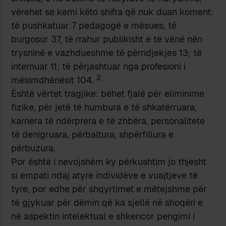
vërehet se kemi këto shifra që nuk duan koment:
të pushkatuar 7 pedagogë e mësues, të
burgosur 37, të rrahur publikisht e të vënë nën
trysninë e vazhdueshme të përndjekjes 13; të
internuar 11; të përjashtuar nga profesioni i
2
mësimdhënësit 104.
Është vërtet tragjike: bëhet fjalë për eliminime
fizike, për jetë të humbura e të shkatërruara,
karriera të ndërprera e të zhbëra, personalitete
të denigruara, përbaltura, shpërfillura e
përbuzura.
Por është i nevojshëm ky përkushtim jo thjesht
si empati ndaj atyre individëve e vuajtjeve të
tyre, por edhe për shqyrtimet e mëtejshme për
të gjykuar për dëmin që ka sjellë në shoqëri e
në aspektin intelektual e shkencor pengimi i