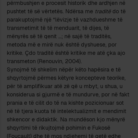
përmbushjen e procesit historik dhe ardhjen në
pushtet të së vërtetës. Ndërsa me
traditë
do të
parakuptojmë një “lëvizje të vazhdueshme të
transmetimit të të menduarit, të dijes, të
mënyrës së të qenit …; në sajë të traditës,
metoda më e mirë nuk është dyshuese, por
kritike. Çdo traditë është kritike me atë çka ajo
transmeton (Renouvin, 2004).
Synojmë të shkelim nëpër këto hapësira e të
shqyrtojmë përmes këtyre koncepteve teorike,
për të amplifikuar atë zë që u mbyt, u shua, u
konsiderua si gjurmë e të mundurve, por në fakt
prania e të cilit do të na kishte pozicionuar sot
në të tjera kuota të intelektualizmit e mendimit
shkencor e didaktik. Na mundëson kjo mënyrë
shqyrtimi të rikujtojmë pohimin e Fukosë
(Foucault) dhe të mos ndjehemi të qetë edhe