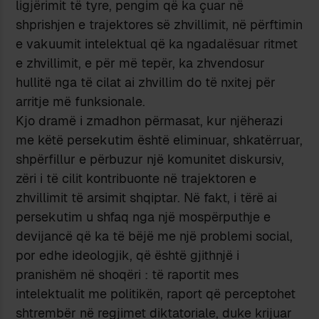
ligjërimit të tyre, pengim që ka çuar në
shprishjen e trajektores së zhvillimit, në përftimin
e vakuumit intelektual që ka ngadalësuar ritmet
e zhvillimit, e për më tepër, ka zhvendosur
hullitë nga të cilat ai zhvillim do të nxitej për
arritje më funksionale.
Kjo dramë i zmadhon përmasat, kur njëherazi
me këtë persekutim është eliminuar, shkatërruar,
shpërfillur e përbuzur një komunitet diskursiv,
zëri i të cilit kontribuonte në trajektoren e
zhvillimit të arsimit shqiptar. Në fakt, i tërë ai
persekutim u shfaq nga një mospërputhje e
devijancë që ka të bëjë me një problemi social,
por edhe ideologjik, që është gjithnjë i
pranishëm në shoqëri : të raportit mes
intelektualit me politikën, raport që perceptohet
shtrembër në regjimet diktatoriale, duke krijuar