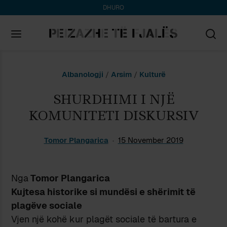
DHURO
Search
Albanologji
/
Arsim
/
Kulturë
for:
SHURDHIMI I NJË
KOMUNITETI DISKURSIV
Tomor Plangarica
15 November 2019
Nga
Tomor Plangarica
Kujtesa historike si mundësi e shërimit të
plagëve sociale
Vjen një kohë kur plagët sociale të bartura e