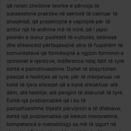
që nxisin zhvillime teorike e përvoja të
suksesshme praktike në sektorë të caktuar të
shoqërisë, që projektojnë e veprojnë për të
arritur një të ardhme më të mirë, që i japin
peshën e duhur pushtetit të kulturës, letërsisë
dhe shkencës) përfaqësojnë zëra të fuqishëm të
komuniteteve që formësojnë a ngjizin formimin e
opinionet e njerëzve, indiferenca ndaj fatit të tyre
është e pamotivueshme. Duhet të shqyrtohen
pasojat e heshtjes së tyre, për të mënjanuar në
kohë të tjera shkaqet që e kanë shkaktuar atë
dëm, atë heshtje, atë pengim të diskursit të tyre.
Është një problematikë që i ka të
pamjaftueshme thjesht përvijimin e të dhënave;
është një problematikë që kërkon interpretime,
kompetencë e metodologji sa më të sigurt në