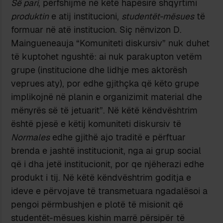
Së pari
, përfshijmë në këtë hapësirë shqyrtimi
produktin
e atij institucioni,
studentët-mësues
të
formuar në atë institucion. Siç nënvizon D.
Maingueneauja “Komuniteti diskursiv” nuk duhet
të kuptohet ngushtë: ai nuk parakupton vetëm
grupe (institucione dhe lidhje mes aktorësh
veprues aty), por edhe gjithçka që këto grupe
implikojnë në planin e organizimit material dhe
mënyrës së të jetuarit”. Në këtë këndvështrim
është pjesë e këtij komuniteti diskursiv të
Normales
edhe gjithë ajo traditë e përftuar
brenda e jashtë institucionit, nga ai grup social
që i dha jetë institucionit, por qe njëherazi edhe
produkt i tij. Në këtë këndvështrim goditja e
ideve e përvojave të transmetuara ngadalësoi a
pengoi përmbushjen e plotë të misionit që
studentët-mësues kishin marrë përsipër të