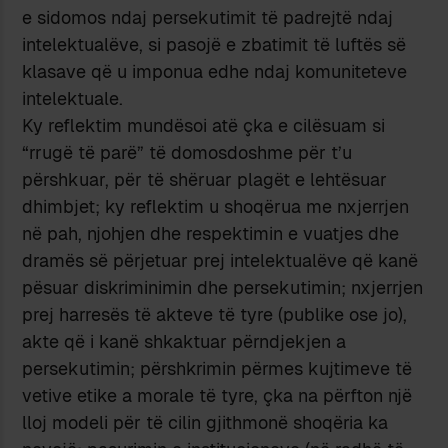
e sidomos ndaj persekutimit të padrejtë ndaj
intelektualëve, si pasojë e zbatimit të luftës së
klasave që u imponua edhe ndaj komuniteteve
intelektuale.
Ky reflektim mundësoi atë çka e cilësuam si
“rrugë të parë” të domosdoshme për t’u
përshkuar, për të shëruar plagët e lehtësuar
dhimbjet; ky reflektim u shoqërua me nxjerrjen
në pah, njohjen dhe respektimin e vuatjes dhe
dramës së përjetuar prej intelektualëve që kanë
pësuar diskriminimin dhe persekutimin; nxjerrjen
prej harresës të akteve të tyre (publike ose jo),
akte që i kanë shkaktuar përndjekjen a
persekutimin; përshkrimin përmes kujtimeve të
vetive etike a morale të tyre, çka na përfton një
lloj modeli për të cilin gjithmonë shoqëria ka