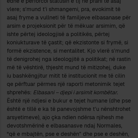
edhe e përforcoi statusin e tij në prani të asaj
vlere; s’mund t’i shmangemi, pra, evokimit të
asaj fryme a vullneti të familjeve elbasanase për
arsim e projeksionit për të mëkuar arsimim, që
ishte përtej ideologjisë a politikës, përtej
koniukturave të çastit; që ekzistonte si frymë, si
formë ekzistence, si mentalitet. Kjo vlerë s’mund
të denigrohej nga ideologjitë a politikat; në rastin
më të vështirë, thjesht mund të mitizohej, duke
iu bashkëngjitur mitit të institucionit me të cilin
qe përftuar përmes një raporti metonimik tejet
shprehës:
Elbasani – djepi i arsimit kombëtar.
Është një ndjesi e bukur e tejet humane (dhe pse
është e tillë e ka të panevojshme t’u nënshtrohet
arsyetimeve), ajo çka ndien ndërsa njihesh me
devotshmërinë e elbasanasve ndaj Normales,
“që e mbajtën, pse e deshën” dhe pse e deshën,