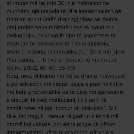
afirmuan më tej mbi 30; një institucion që
mundësoi një plejadë të tërë intelektualësh që
trajtuan apo u prirën drejt zgjidhjes së shumë
prej problemeve mbizotëruese të mendimit
pedagogjik, psikologjik apo të aspekteve të
zbatuara të shkencave të tilla si gjuhësia,
letërsia, historia, matematika etj.” (Shih më gjerë
Plangarica, T. “Univers i vlerave të munguara,
Sejko, 2002, 60-69, 35-59).
Ndaj, nëse shkojmë më tej se drama individuale
a persekucioni individual, qasja e parë në lidhje
me këtë problematikë ka të bëjë me qartësimin
e statusit të këtij institucioni, i cili arriti të
shndërrohet në një “komunitet diskursiv”. Si i
tillë, fati tragjik i zërave të goditur s’është më
dramë individuale, por edhe plagë që pëson
intelektualizmi, kërkimi shkencor, përvoja e