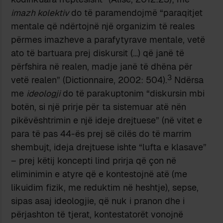
imazh kolektiv
do të paramendojmë “paraqitjet
mentale që ndërtojnë një organizim të reales
përmes imazheve a parafytyrave mentale, vetë
ato të bartuara prej diskursit (…) që janë të
përfshira në realen, madje janë të dhëna për
3
vetë realen” (Dictionnaire, 2002: 504).
Ndërsa
me
ideologji
do të parakuptonim “diskursin mbi
botën, si një prirje për ta sistemuar atë nën
pikëvështrimin e një ideje drejtuese” (në vitet e
para të pas 44-ës prej së cilës do të marrim
shembujt, ideja drejtuese ishte “lufta e klasave”
– prej këtij koncepti lind prirja që çon në
eliminimin e atyre që e kontestojnë atë (me
likuidim fizik, me reduktim në heshtje), sepse,
sipas asaj ideologjie, që nuk i pranon dhe i
përjashton të tjerat, kontestatorët vonojnë