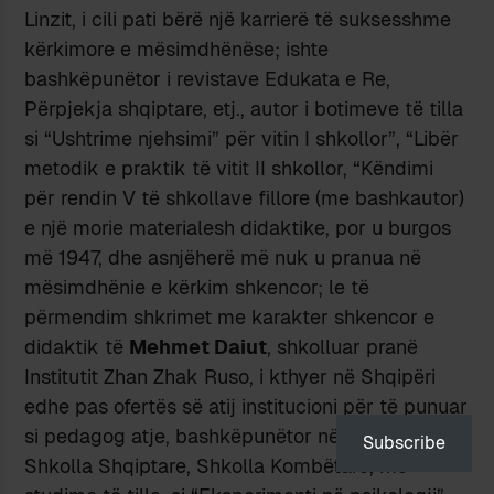
Linzit, i cili pati bërë një karrierë të suksesshme
kërkimore e mësimdhënëse; ishte
bashkëpunëtor i revistave Edukata e Re,
Përpjekja shqiptare, etj., autor i botimeve të tilla
si “Ushtrime njehsimi” për vitin I shkollor”, “Libër
metodik e praktik të vitit II shkollor, “Këndimi
për rendin V të shkollave fillore (me bashkautor)
e një morie materialesh didaktike, por u burgos
më 1947, dhe asnjëherë më nuk u pranua në
mësimdhënie e kërkim shkencor; le të
përmendim shkrimet me karakter shkencor e
didaktik të
Mehmet Daiut
, shkolluar pranë
Institutit Zhan Zhak Ruso, i kthyer në Shqipëri
edhe pas ofertës së atij institucioni për të punuar
si pedagog atje, bashkëpunëtor në revistat
Subscribe
Shkolla Shqiptare, Shkolla Kombëtare, me