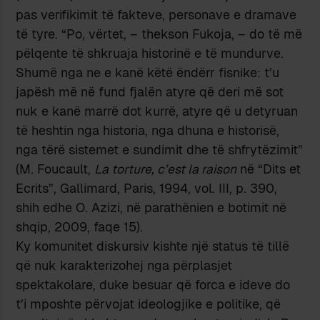
pas verifikimit të fakteve, personave e dramave
të tyre. “Po, vërtet, – thekson Fukoja, – do të më
pëlqente të shkruaja historinë e të mundurve.
Shumë nga ne e kanë këtë ëndërr fisnike: t’u
japësh më në fund fjalën atyre që deri më sot
nuk e kanë marrë dot kurrë, atyre që u detyruan
të heshtin nga historia, nga dhuna e historisë,
nga tërë sistemet e sundimit dhe të shfrytëzimit”
(M. Foucault,
La torture, c’est la raison
në “Dits et
Ecrits”, Gallimard, Paris, 1994, vol. III, p. 390,
shih edhe O. Azizi, në parathënien e botimit në
shqip, 2009, faqe 15).
Ky komunitet diskursiv kishte një status të tillë
që nuk karakterizohej nga përplasjet
spektakolare, duke besuar që forca e ideve do
t’i mposhte përvojat ideologjike e politike, që