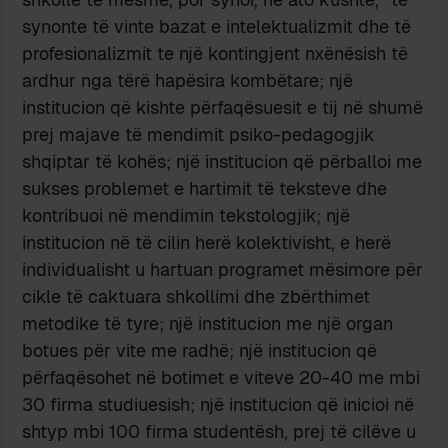
synonte të vinte bazat e intelektualizmit dhe të
profesionalizmit te një kontingjent nxënësish të
ardhur nga tërë hapësira kombëtare; një
institucion që kishte përfaqësuesit e tij në shumë
prej majave të mendimit psiko-pedagogjik
shqiptar të kohës; një institucion që përballoi me
sukses problemet e hartimit të teksteve dhe
kontribuoi në mendimin tekstologjik; një
institucion në të cilin herë kolektivisht, e herë
individualisht u hartuan programet mësimore për
cikle të caktuara shkollimi dhe zbërthimet
metodike të tyre; një institucion me një organ
botues për vite me radhë; një institucion që
përfaqësohet në botimet e viteve 20-40 me mbi
30 firma studiuesish; një institucion që inicioi në
shtyp mbi 100 firma studentësh, prej të cilëve u