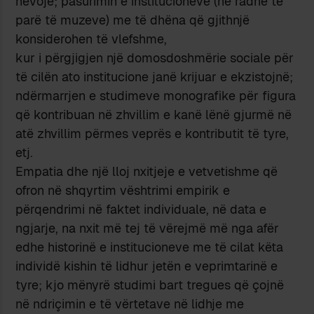
nevojë; pasurimin e institucioneve (në radhë të
parë të muzeve) me të dhëna që gjithnjë
konsiderohen të vlefshme,
kur i përgjigjen një domosdoshmërie sociale për
të cilën ato institucione janë krijuar e ekzistojnë;
ndërmarrjen e studimeve monografike për figura
që kontribuan në zhvillim e kanë lënë gjurmë në
atë zhvillim përmes veprës e kontributit të tyre,
etj.
Empatia dhe një lloj nxitjeje e vetvetishme që
ofron në shqyrtim vështrimi empirik e
përqendrimi në faktet individuale, në data e
ngjarje, na nxit më tej të vërejmë më nga afër
edhe historinë e institucioneve me të cilat këta
individë kishin të lidhur jetën e veprimtarinë e
tyre; kjo mënyrë studimi bart tregues që çojnë
në ndriçimin e të vërtetave në lidhje me