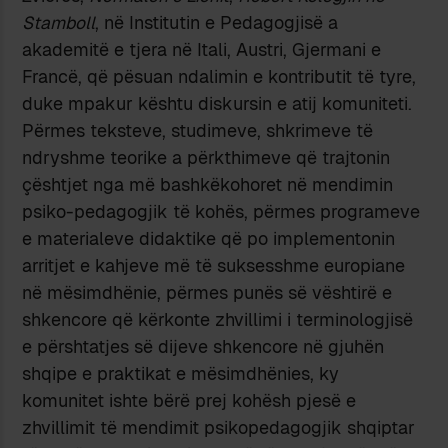
Stamboll
, në Institutin e Pedagogjisë a
akademitë e tjera në Itali, Austri, Gjermani e
Francë, që pësuan ndalimin e kontributit të tyre,
duke mpakur kështu diskursin e atij komuniteti.
Përmes teksteve, studimeve, shkrimeve të
ndryshme teorike a përkthimeve që trajtonin
çështjet nga më bashkëkohoret në mendimin
psiko-pedagogjik të kohës, përmes programeve
e materialeve didaktike që po implementonin
arritjet e kahjeve më të suksesshme europiane
në mësimdhënie, përmes punës së vështirë e
shkencore që kërkonte zhvillimi i terminologjisë
e përshtatjes së dijeve shkencore në gjuhën
shqipe e praktikat e mësimdhënies, ky
komunitet ishte bërë prej kohësh pjesë e
zhvillimit të mendimit psikopedagogjik shqiptar