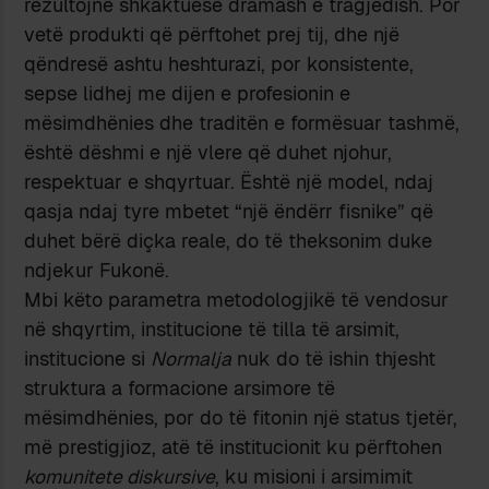
rezultojnë shkaktuese dramash e tragjedish. Por
vetë produkti që përftohet prej tij, dhe një
qëndresë ashtu heshturazi, por konsistente,
sepse lidhej me dijen e profesionin e
mësimdhënies dhe traditën e formësuar tashmë,
është dëshmi e një vlere që duhet njohur,
respektuar e shqyrtuar. Është një model, ndaj
qasja ndaj tyre mbetet “një ëndërr fisnike” që
duhet bërë diçka reale, do të theksonim duke
ndjekur Fukonë.
Mbi këto parametra metodologjikë të vendosur
në shqyrtim, institucione të tilla të arsimit,
institucione si
Normalja
nuk do të ishin thjesht
struktura a formacione arsimore të
mësimdhënies, por do të fitonin një status tjetër,
më prestigjioz, atë të institucionit ku përftohen
komunitete diskursive
, ku misioni i arsimimit