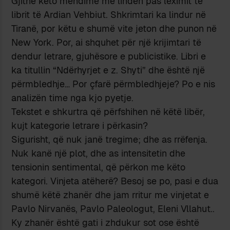
Gjithë këto mendime më lindën pas leximit të
librit të Ardian Vehbiut. Shkrimtari ka lindur në
Tiranë, por këtu e shumë vite jeton dhe punon në
New York. Por, ai shquhet për një krijimtari të
dendur letrare, gjuhësore e publicistike. Libri e
ka titullin “Ndërhyrjet e z. Shyti” dhe është një
përmbledhje… Por çfarë përmbledhjeje? Po e nis
analizën time nga kjo pyetje.
Tekstet e shkurtra që përfshihen në këtë libër,
kujt kategorie letrare i përkasin?
Sigurisht, që nuk janë tregime; dhe as rrëfenja.
Nuk kanë një plot, dhe as intensitetin dhe
tensionin sentimental, që përkon me këto
kategori. Vinjeta atëherë? Besoj se po, pasi e dua
shumë këtë zhanër dhe jam rritur me vinjetat e
Pavlo Nirvanës, Pavlo Paleologut, Eleni Vllahut..
Ky zhanër është gati i zhdukur sot ose është