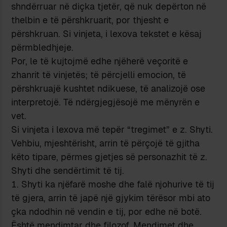
shndërruar në diçka tjetër, që nuk depërton në
thelbin e të përshkruarit, por thjesht e
përshkruan. Si vinjeta, i lexova tekstet e kësaj
përmbledhjeje.
Por, le të kujtojmë edhe njëherë veçoritë e
zhanrit të vinjetës; të përcjelli emocion, të
përshkruajë kushtet ndikuese, të analizojë ose
interpretojë. Të ndërgjegjësojë me mënyrën e
vet.
Si vinjeta i lexova më tepër “tregimet” e z. Shyti.
Vehbiu, mjeshtërisht, arrin të përçojë të gjitha
këto tipare, përmes gjetjes së personazhit të z.
Shyti dhe sendërtimit të tij.
Shyti ka njëfarë moshe dhe falë njohurive të tij
të gjera, arrin të japë një gjykim tërësor mbi ato
çka ndodhin në vendin e tij, por edhe në botë.
Është mendimtar dhe filozof. Mendimet dhe