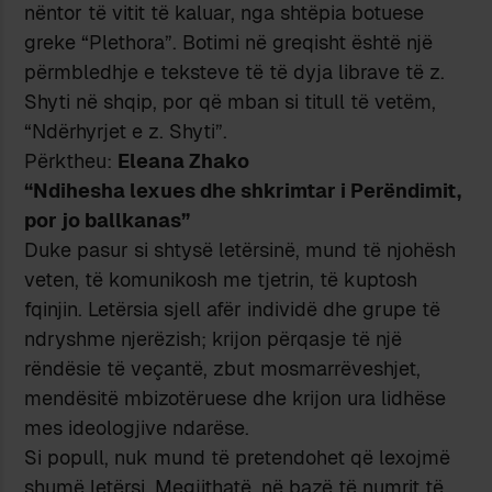
nëntor të vitit të kaluar, nga shtëpia botuese
greke “Plethora”. Botimi në greqisht është një
përmbledhje e teksteve të të dyja librave të z.
Shyti në shqip, por që mban si titull të vetëm,
“Ndërhyrjet e z. Shyti”.
Përktheu:
Eleana Zhako
“Ndihesha lexues dhe shkrimtar i Perëndimit,
por jo ballkanas”
Duke pasur si shtysë letërsinë, mund të njohësh
veten, të komunikosh me tjetrin, të kuptosh
fqinjin. Letërsia sjell afër individë dhe grupe të
ndryshme njerëzish; krijon përqasje të një
rëndësie të veçantë, zbut mosmarrëveshjet,
mendësitë mbizotëruese dhe krijon ura lidhëse
mes ideologjive ndarëse.
Si popull, nuk mund të pretendohet që lexojmë
shumë letërsi. Megjithatë, në bazë të numrit të