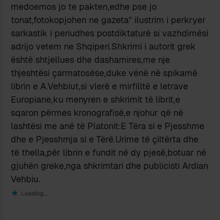
medoemos jo te pakten,edhe pse jo
tonat,fotokopjohen ne gazeta” ilustrim i perkryer
sarkastik i periudhes postdiktaturë si vazhdimësi
adrijo vetem ne Shqiperi.Shkrimi i autorit grek
është shtjellues dhe dashamires,me nje
thjeshtësi çarmatosëse,duke vënë në spikamë
librin e A.Vehbiut,si vlerë e mirfilltë e letrave
Europiane,ku menyren e shkrimit të librit,e
sqaron përmes kronografisë,e njohur që në
lashtësi me anë të Platonit:E Tëra si e Pjesshme
dhe e Pjesshmja si e Tërë.Urime të çiltërta dhe
të thella,për librin e fundit në dy pjesë,botuar në
gjuhën greke,nga shkrimtari dhe publicisti Ardian
Vehbiu.
Loading...