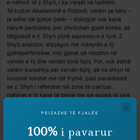
e rrëfimit të z Shyti, i ka rrënjët në lashtësi.
Të kujton Akademinë e Platonit, vetëm se këtu –
ja edhe një gjetje tjetër – dialogjet nuk kanë
natyrë peripatike, por zhvillohen gjatë kohës, që
dëgjuesit e z. Shyti pijnë
espresso-
n e tyre. Z.
Shyti analizon, shpjegon me mënyrën e tij
gjithëpërfshirëse, mbi gjërat që ndodhin në
vendin e tij dhe vendin tonë fqinj. Por, nuk është
vetëm kureshtja për vendin fqinj, që na shtyn të
lexojmë tekstet me një frymë, pasi pavarësisht
se z. Shyti i referohet një zone të caktuar,
rrëfimet e tij kanë të bëjnë me një epokë të tërë,
me gjithë Ballkanin, Europën dhe gjithë
×
Perëndimin.
PEIZAZHE TË FJALËS
Dhe kjo është mënyra e duhur. Nga E Pjesshmja
100%
i pavarur
në Tërësi dhe nga Tërësia në Të Pjesshmen.
Do përqëndrohem në dy tekste që të shpjegoj