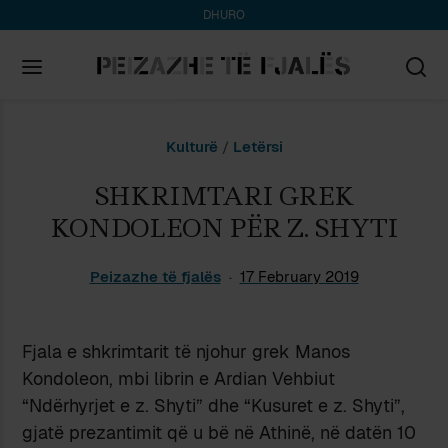
DHURO
Search
Kulturë
/
Letërsi
for:
SHKRIMTARI GREK
KONDOLEON PËR Z. SHYTI
Peizazhe të fjalës
17 February 2019
Fjala e shkrimtarit të njohur grek Manos
Kondoleon, mbi librin e Ardian Vehbiut
“Ndërhyrjet e z. Shyti” dhe “Kusuret e z. Shyti”,
gjatë prezantimit që u bë në Athinë, në datën 10