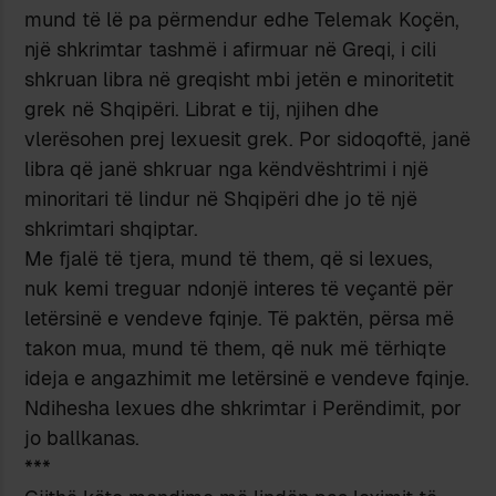
mund të lë pa përmendur edhe Telemak Koçën,
një shkrimtar tashmë i afirmuar në Greqi, i cili
shkruan libra në greqisht mbi jetën e minoritetit
grek në Shqipëri. Librat e tij, njihen dhe
vlerësohen prej lexuesit grek. Por sidoqoftë, janë
libra që janë shkruar nga këndvështrimi i një
minoritari të lindur në Shqipëri dhe jo të një
shkrimtari shqiptar.
Me fjalë të tjera, mund të them, që si lexues,
nuk kemi treguar ndonjë interes të veçantë për
letërsinë e vendeve fqinje. Të paktën, përsa më
takon mua, mund të them, që nuk më tërhiqte
ideja e angazhimit me letërsinë e vendeve fqinje.
Ndihesha lexues dhe shkrimtar i Perëndimit, por
jo ballkanas.
***