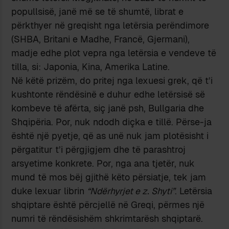
popullsisë, janë më se të shumtë, librat e
përkthyer në greqisht nga letërsia perëndimore
(SHBA, Britani e Madhe, Francë, Gjermani),
madje edhe plot vepra nga letërsia e vendeve të
tilla, si: Japonia, Kina, Amerika Latine.
Në këtë prizëm, do pritej nga lexuesi grek, që t’i
kushtonte rëndësinë e duhur edhe letërsisë së
kombeve të afërta, siç janë psh, Bullgaria dhe
Shqipëria. Por, nuk ndodh diçka e tillë. Përse-ja
është një pyetje, që as unë nuk jam plotësisht i
përgatitur t’i përgjigjem dhe të parashtroj
arsyetime konkrete. Por, nga ana tjetër, nuk
mund të mos bëj gjithë këto përsiatje, tek jam
duke lexuar librin
“Ndërhyrjet e z. Shyti”
. Letërsia
shqiptare është përcjellë në Greqi, përmes një
numri të rëndësishëm shkrimtarësh shqiptarë.