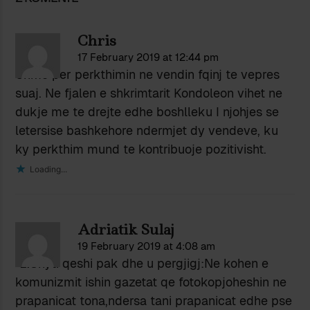
Chris
17 February 2019 at 12:44 pm
Urime per perkthimin ne vendin fqinj te vepres
suaj. Ne fjalen e shkrimtarit Kondoleon vihet ne
dukje me te drejte edhe boshlleku I njohjes se
letersise bashkehore ndermjet dy vendeve, ku
ky perkthim mund te kontribuoje pozitivisht.
Loading...
Adriatik Sulaj
19 February 2019 at 4:08 am
“z.Shyti qeshi pak dhe u pergjigj:Ne kohen e
komunizmit ishin gazetat qe fotokopjoheshin ne
prapanicat tona,ndersa tani prapanicat edhe pse