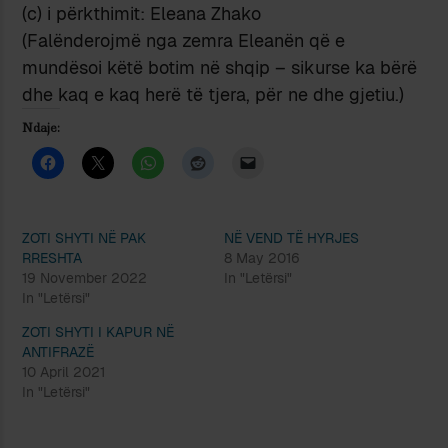
(c) i përkthimit: Eleana Zhako
(Falënderojmë nga zemra Eleanën që e
mundësoi këtë botim në shqip – sikurse ka bërë
dhe kaq e kaq herë të tjera, për ne dhe gjetiu.)
Ndaje:
ZOTI SHYTI NË PAK
NË VEND TË HYRJES
RRESHTA
8 May 2016
19 November 2022
In "Letërsi"
In "Letërsi"
ZOTI SHYTI I KAPUR NË
ANTIFRAZË
10 April 2021
In "Letërsi"