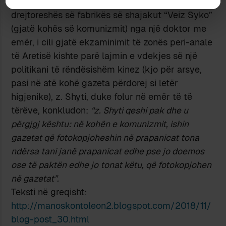
teatral të ekzaminimit rektal të një gruaje, ish-
drejtoreshës së fabrikës së shajakut “Veiz Syko”
(gjatë kohës së komunizmit) nga një doktor me
emër, i cili gjatë ekzaminimit të zonës peri-anale
të Aretisë kishte parë lajmin e vdekjes së një
politikani të rëndësishëm kinez (kjo për arsye,
pasi në atë kohë gazeta përdorej si letër
higjenike), z. Shyti, duke folur në emër të të
tërëve, konkludon:
“z. Shyti qeshi pak dhe u
përgjgj kështu: në kohën e komunizmit, ishin
gazetat që fotokopjoheshin në prapanicat tona
ndërsa tani janë prapanicat edhe pse jo doemos
ose të paktën edhe jo tonat këtu, që fotokopjohen
në gazetat”.
Teksti në greqisht:
http://manoskontoleon2.blogspot.com/2018/11/
blog-post_30.html