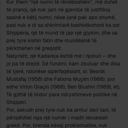
Kur them “një numri të rëndësishëm”, më duhet
të pranoj, që nuk jam në gjendje të justifikoj
sasinë e këtij numri, nëse janë pak apo shumë,
pasi nuk e di sa shkrimtarë bashkëkohorë ka sot
Shqipëria, që të mund të jap një gjykim, dhe sa
prej tyre kishin fatin dhe mundësinë të
përkthehen në greqisht.
Natyrisht, që Kadareja është më i njohuri – dhe
jo pa të drejtë. Së fundmi, kam zbuluar dhe disa
të tjerë, ndonëse sipërfaqësisht, si: Besnik
Mustafaj (1958) dhe Fationa Muçën (1988); por
edhe Virion Graçin (1968), Ben Blushin (1969), etj.
Të gjithë të lindur para ndryshimeve politike në
Shqipëri.
Por, askush prej tyre nuk ka arritur deri tani, të
përqafohet nga një numër i madh lexuesish
grekë. Por, brenda kësaj problematike, nuk