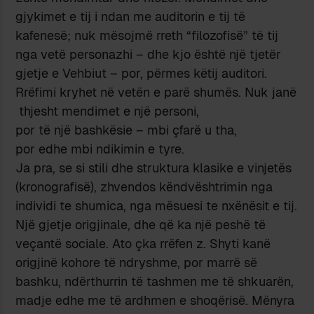
gjykimet e tij i ndan me auditorin e tij të
kafenesë; nuk mësojmë rreth “filozofisë” të tij
nga vetë personazhi – dhe kjo është një tjetër
gjetje e Vehbiut – por, përmes këtij auditori.
Rrëfimi kryhet në vetën e parë shumës. Nuk janë
thjesht mendimet e një personi,
por të një bashkësie – mbi çfarë u tha,
por edhe mbi ndikimin e tyre.
Ja pra, se si stili dhe struktura klasike e vinjetës
(kronografisë), zhvendos këndvështrimin nga
individi te shumica, nga mësuesi te nxënësit e tij.
Një gjetje origjinale, dhe që ka një peshë të
veçantë sociale. Ato çka rrëfen z. Shyti kanë
origjinë kohore të ndryshme, por marrë së
bashku, ndërthurrin të tashmen me të shkuarën,
madje edhe me të ardhmen e shoqërisë. Mënyra