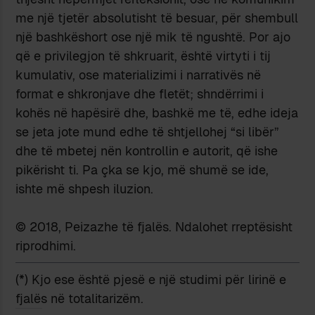
me një tjetër absolutisht të besuar, për shembull
një bashkëshort ose një mik të ngushtë. Por ajo
që e privilegjon të shkruarit, është virtyti i tij
kumulativ, ose materializimi i narrativës në
format e shkronjave dhe fletët; shndërrimi i
kohës në hapësirë dhe, bashkë me të, edhe ideja
se jeta jote mund edhe të shtjellohej “si libër”
dhe të mbetej nën kontrollin e autorit, që ishe
pikërisht ti. Pa çka se kjo, më shumë se ide,
ishte më shpesh iluzion.
© 2018, Peizazhe të fjalës. Ndalohet rreptësisht
riprodhimi.
(*) Kjo ese është pjesë e një studimi për lirinë e
fjalës në totalitarizëm.