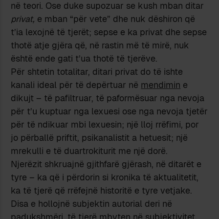
në teori. Ose duke supozuar se kush mban ditar
privat,
e mban “për vete” dhe nuk dëshiron që
t’ia lexojnë të tjerët; sepse e ka privat dhe sepse
thotë atje gjëra që, në rastin më të mirë, nuk
është ende gati t’ua thotë të tjerëve.
Për shtetin totalitar, ditari privat do të ishte
kanali ideal për të depërtuar në
mendimin
e
dikujt – të pafiltruar, të paformësuar nga nevoja
për t’u kuptuar nga lexuesi ose nga nevoja tjetër
për të ndikuar mbi lexuesin; një lloj rrëfimi, por
jo përballë priftit, psikanalistit a hetuesit; një
mrekulli e të duartrokiturit me një dorë.
Njerëzit shkruajnë gjithfarë gjërash, në ditarët e
tyre – ka që i përdorin si kronika të aktualitetit,
ka të tjerë që rrëfejnë historitë e tyre vetjake.
Disa e hollojnë subjektin autorial deri në
padukshmëri, të tjerë mbyten në subjektivitet