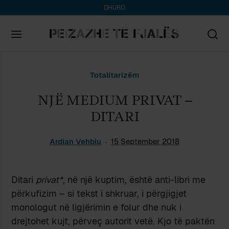
DHURO
Search
Totalitarizëm
for:
NJË MEDIUM PRIVAT –
DITARI
Ardian Vehbiu
15 September 2018
Ditari
privat*
, në një kuptim, është anti-libri me
përkufizim – si tekst i shkruar, i përgjigjet
monologut në ligjërimin e folur dhe nuk i
drejtohet kujt, përveç autorit vetë. Kjo të paktën