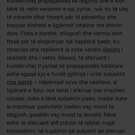
kundërvihej propagandës së regjimit dhe e kish
bërë të vetin versionin e saj zyrtar, nuk do të ulej
të mbante ditar thjesht për të përsëritur dhe
kopjuar klishetë e ligjërimit totalitar me shkrim
dore. Fleta e bardhë, stilografi dhe vetmia ishin
ftesë për të eksploruar një hapësirë tjetër, ku
rimarrjes dhe replikimit ia zinte vendin
rileximi
i
realitetit dhe i vetes. Kësisoj, të shkruarit i
kundërvihej trysnisë së propagandës totalitare
edhe ngaqë kjo e fundit gjithnjë i vinte subjektit
nga jashtë
– nëpërmjet syve dhe veshëve, si
ligjëratë e folur ose tekst i shkruar ose imazheri
vizuale, duke e lënë subjektin pasiv, madje duke
ia imponuar pasivitetin (radion veç mund ta
dëgjosh, gazetën veç mund ta lexosh). Nëse
edhe të shkruarit shfrytëzon të njëjtat rrugë
komunikimi, në kuptimin që subjekti që shkruan