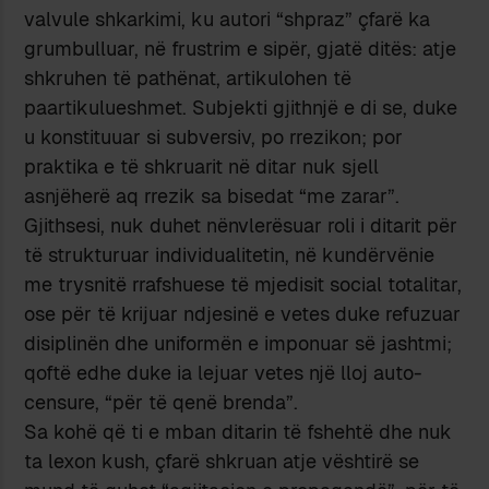
valvule shkarkimi, ku autori “shpraz” çfarë ka
grumbulluar, në frustrim e sipër, gjatë ditës: atje
shkruhen të pathënat, artikulohen të
paartikulueshmet. Subjekti gjithnjë e di se, duke
u konstituuar si subversiv, po rrezikon; por
praktika e të shkruarit në ditar nuk sjell
asnjëherë aq rrezik sa bisedat “me zarar”.
Gjithsesi, nuk duhet nënvlerësuar roli i ditarit për
të strukturuar individualitetin, në kundërvënie
me trysnitë rrafshuese të mjedisit social totalitar,
ose për të krijuar ndjesinë e vetes duke refuzuar
disiplinën dhe uniformën e imponuar së jashtmi;
qoftë edhe duke ia lejuar vetes një lloj auto-
censure, “për të qenë brenda”.
Sa kohë që ti e mban ditarin të fshehtë dhe nuk
ta lexon kush, çfarë shkruan atje vështirë se