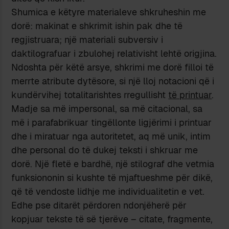
Shumica e këtyre materialeve shkruheshin me
dorë: makinat e shkrimit ishin pak dhe të
regjistruara; një materiali subversiv i
daktilografuar i zbulohej relativisht lehtë origjina.
Ndoshta për këtë arsye, shkrimi me dorë filloi të
merrte atribute dytësore, si një lloj notacioni që i
kundërvihej totalitarishtes rregullisht
të printuar
.
Madje sa më impersonal, sa më citacional, sa
më i parafabrikuar tingëllonte ligjërimi i printuar
dhe i miratuar nga autoritetet, aq më unik, intim
dhe personal do të dukej teksti i shkruar me
dorë. Një fletë e bardhë, një stilograf dhe vetmia
funksiononin si kushte të mjaftueshme për dikë,
që të vendoste lidhje me individualitetin e vet.
Edhe pse ditarët përdoren ndonjëherë për
kopjuar tekste të së tjerëve – citate, fragmente,