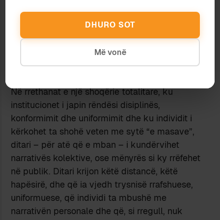
çalë, sado të paplotë, sado iluzive, sado
DHURO SOT
megalomane; tek e fundit, vetja e shkruar është
gjithnjë një projekt në proces. Ngjarjet e rrëfyera,
të parëndësishme në vetvete, fitojnë rëndësi
Më vonë
nëpërmjet zinxhirimit, ose si ngjarje që ti i bën të
tuat, duke i ankoruar te përemri
unë
.
Në rrethanat e një shoqërie totalitare, ku
institucionet i japin rëndësi disiplinës,
konformimit dhe uniformimit dhe ku individit i
kërkohet ta shohë veten me sytë “e masave”,
ditari – për atë që e mban – i kundërvihet
narrativës kolektive, ose mënyrës si ky rrëfehet
në publik. Ditari krijon këtë distancë, këtë
hapësirë, dhe që ia vjedh trysnisë rrafshuese,
uniformuese, që individi ta mbushë me
narrativën personale dhe që, si rregull, nuk