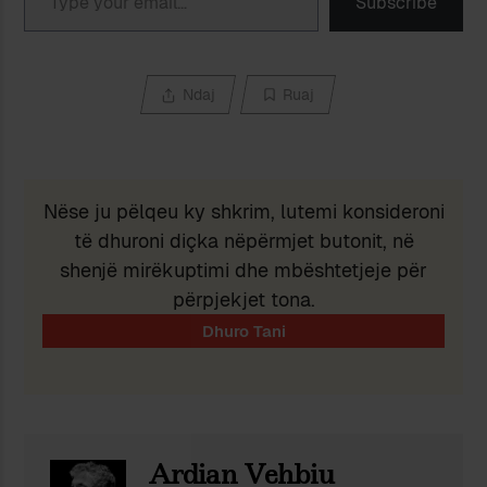
Subscribe
Ndaj
Ruaj
Nëse ju pëlqeu ky shkrim, lutemi konsideroni
të dhuroni diçka nëpërmjet butonit, në
shenjë mirëkuptimi dhe mbështetjeje për
përpjekjet tona.
Ardian Vehbiu