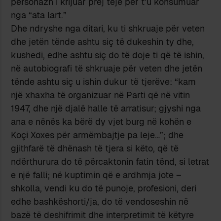
personazh i krijuar prej teje për t’u konsumuar
nga “ata lart.”
Dhe ndryshe nga ditari, ku ti shkruaje për veten
dhe jetën tënde ashtu siç të dukeshin ty dhe,
kushedi, edhe ashtu siç do të doje ti që të ishin,
në autobiografi të shkruaje për veten dhe jetën
tënde ashtu siç u ishin dukur të tjerëve: “kam
një xhaxha të organizuar në Parti që në vitin
1947, dhe një djalë halle të arratisur; gjyshi nga
ana e nënës ka bërë dy vjet burg në kohën e
Koçi Xoxes për armëmbajtje pa leje…”; dhe
gjithfarë të dhënash të tjera si këto, që të
ndërthurura do të përcaktonin fatin tënd, si letrat
e një falli; në kuptimin që e ardhmja jote –
shkolla, vendi ku do të punoje, profesioni, deri
edhe bashkëshorti/ja, do të vendoseshin në
bazë të deshifrimit dhe interpretimit të këtyre