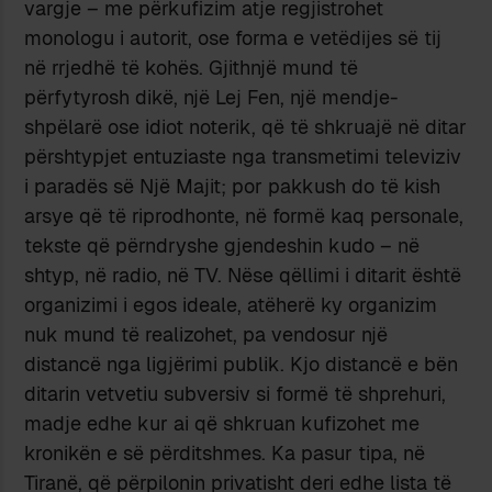
vargje – me përkufizim atje regjistrohet
monologu i autorit, ose forma e vetëdijes së tij
në rrjedhë të kohës. Gjithnjë mund të
përfytyrosh dikë, një Lej Fen, një mendje-
shpëlarë ose idiot noterik, që të shkruajë në ditar
përshtypjet entuziaste nga transmetimi televiziv
i paradës së Një Majit; por pakkush do të kish
arsye që të riprodhonte, në formë kaq personale,
tekste që përndryshe gjendeshin kudo – në
shtyp, në radio, në TV. Nëse qëllimi i ditarit është
organizimi i egos ideale, atëherë ky organizim
nuk mund të realizohet, pa vendosur një
distancë nga ligjërimi publik. Kjo distancë e bën
ditarin vetvetiu subversiv si formë të shprehuri,
madje edhe kur ai që shkruan kufizohet me
kronikën e së përditshmes. Ka pasur tipa, në
Tiranë, që përpilonin privatisht deri edhe lista të