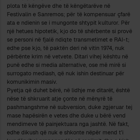
plota të këngëve dhe të këngëtarëve në
Festivalin e Sanremos; për të kompensuar çfarë
ata e ndienin se i mungonte shtypit kulturor. Për
një hetues hipotetik, kjo do të shërbente si provë
se personi në fjalë ndiqte transmetimet e RAI-t;
edhe pse kjo, të paktën deri në vitin 1974, nuk
përbënte krim në vetvete. Ditari vihej kështu në
punë edhe si media alternative, ose më mirë si
surrogato mediash, që nuk ishin destinuar për
komunikimin masiv.
Pyetja që duhet bërë, në lidhje me ditarët, është
nëse të shkruarit atje çonte në mënyrë të
pashmangshme në subversion, duke zgjeruar tej
mase hapësirën e vetes dhe duke u bërë vend
mendimeve të painjektuara nga jashtë. Në fakt,
edhe dikush që nuk e shkonte nëpër mend t’i