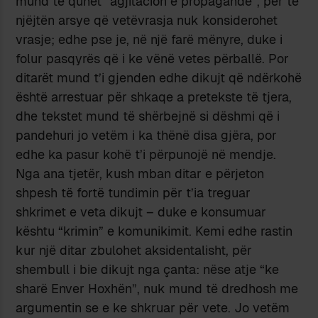
mund të quhet “agjitacion e propagandë”, për të
njëjtën arsye që vetëvrasja nuk konsiderohet
vrasje; edhe pse je, në një farë mënyre, duke i
folur pasqyrës që i ke vënë vetes përballë. Por
ditarët mund t’i gjenden edhe dikujt që ndërkohë
është arrestuar për shkaqe a pretekste të tjera,
dhe tekstet mund të shërbejnë si dëshmi që i
pandehuri jo vetëm i ka thënë disa gjëra, por
edhe ka pasur kohë t’i përpunojë në mendje.
Nga ana tjetër, kush mban ditar e përjeton
shpesh të fortë tundimin për t’ia treguar
shkrimet e veta dikujt – duke e konsumuar
kështu “krimin” e komunikimit. Kemi edhe rastin
kur një ditar zbulohet aksidentalisht, për
shembull i bie dikujt nga çanta: nëse atje “ke
sharë Enver Hoxhën”, nuk mund të dredhosh me
argumentin se e ke shkruar për vete. Jo vetëm