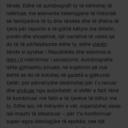
tënde. Edhe në autobiografi ty të kërkohej të
ndërtoje, me elemente heterogjene të historisë
së familjarëve të tu dhe tëndes dhe të dhëna të
tjera për raportin e të gjithë këtyre me shtetin,
punën dhe shoqërinë, një narrativë të vetes që
do të të përfaqësonte edhe ty, edhe
vlerën
tënde si qytetar i Republikës dhe sidomos si
njeri i ri
ndërtimtar i socializmit. Autobiografia
ishte gjithashtu private, në kuptimin që nuk
është se do të botohej në gazetë a gjëkundi
tjetër; por përndryshe destinohej për t’u lexuar
dhe
gjykuar
nga autoritetet: si shifër e fatit tënd
të kombinuar me fatin e të tjerëve të lidhur me
ty. Edhe ajo, në mënyrën e vet, organizohej sipas
një imazhi të idealizuar – për t’iu konformuar
super-egos ideologjike të epokës; ose një