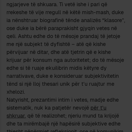
ngjarjeve të shkuara. Ti vetë ishe i pari që
rrekeshe të vije rregull në këtë mish-mash, duke
ia nënshtruar biografinë tënde analizës “klasore”,
ose duke ia bërë paraprakisht gjyqin vetes në
qeli. Ashtu edhe do të mësoje prandaj të jetoje
me një subjekt të dyfishtë – atë që kishe
përvijuar në ditar, dhe atë tjetrin që e kishe
krijuar për konsum nga autoritetet; do të mësoje
edhe si të ruaje ekuilibrin midis këtyre dy
narrativave, duke e konsideruar subjektivitetin
tënd si një lloj thesari unik për t’u ruajtur me
xhelozi.
Natyrisht, prezantimi intim i vetes, madje edhe
sistematik, nuk ka patjetër nevojë
për t’u
shkruar
, që të realizohet; njeriu mund ta krijojë
dhe ta mirëmbajë një hapësirë subjektive edhe
thjesht nëpërmjet refleksionit, ose në komunikim