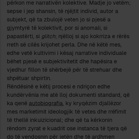
përkon me narrativën kolektive. Madje jo vetëm;
sepse i jep shansin, të njëjtit individ, autor a
subjekt, që ta zbulojë veten jo si pjesë a
gjymtyrë të kolektivit, por si anomali, si
papastërti, si
glitch
; njëlloj si ajo kokrriza e rërës
rreth së cilës krijohet perla. Dhe në këtë mes,
edhe vetë kultivimi i kësaj narrative individuale
bëhet pjesë e subjektivitetit dhe hapësira e
vjedhur fillon të shërbejë për të strehuar dhe
shpëtuar shpirtin.
Rëndësinë e këtij procesi e ndriçon edhe
kundërvënia me atë lloj dokumenti standard, që
ka qenë
autobiografia
, ky kryqëzim djallëzor
mes marketimit ideologjik të vetes dhe rrëfimit
të thellë inkuizicional; dhe që ta kërkonin
rëndom zyrat e kuadrit ose instanca të tjera që
do të vendosnin për jetën dhe të ardhmen