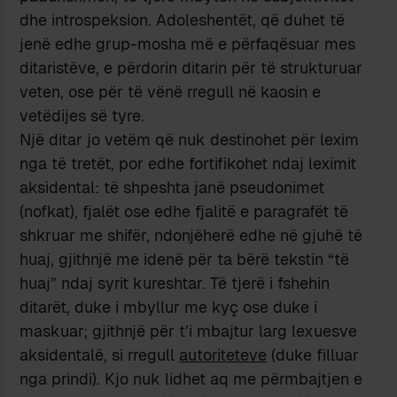
dhe introspeksion. Adoleshentët, që duhet të
jenë edhe grup-mosha më e përfaqësuar mes
ditaristëve, e përdorin ditarin për të strukturuar
veten, ose për të vënë rregull në kaosin e
vetëdijes së tyre.
Një ditar jo vetëm që nuk destinohet për lexim
nga të tretët, por edhe fortifikohet ndaj leximit
aksidental: të shpeshta janë pseudonimet
(nofkat), fjalët ose edhe fjalitë e paragrafët të
shkruar me shifër, ndonjëherë edhe në gjuhë të
huaj, gjithnjë me idenë për ta bërë tekstin “të
huaj” ndaj syrit kureshtar. Të tjerë i fshehin
ditarët, duke i mbyllur me kyç ose duke i
maskuar; gjithnjë për t’i mbajtur larg lexuesve
aksidentalë, si rregull
autoriteteve
(duke filluar
nga prindi). Kjo nuk lidhet aq me përmbajtjen e