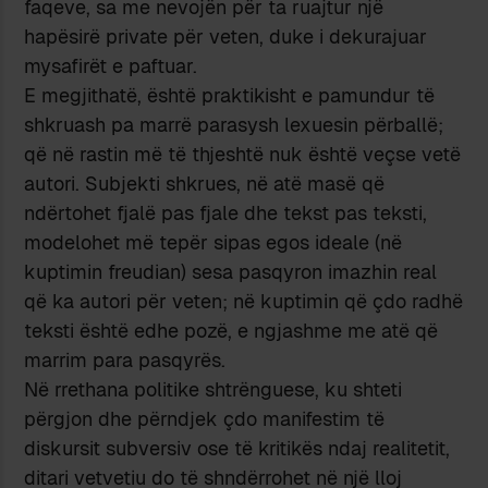
faqeve, sa me nevojën për ta ruajtur një
hapësirë private për veten, duke i dekurajuar
mysafirët e paftuar.
E megjithatë, është praktikisht e pamundur të
shkruash pa marrë parasysh lexuesin përballë;
që në rastin më të thjeshtë nuk është veçse vetë
autori. Subjekti shkrues, në atë masë që
ndërtohet fjalë pas fjale dhe tekst pas teksti,
modelohet më tepër sipas egos ideale (në
kuptimin freudian) sesa pasqyron imazhin real
që ka autori për veten; në kuptimin që çdo radhë
teksti është edhe pozë, e ngjashme me atë që
marrim para pasqyrës.
Në rrethana politike shtrënguese, ku shteti
përgjon dhe përndjek çdo manifestim të
diskursit subversiv ose të kritikës ndaj realitetit,
ditari vetvetiu do të shndërrohet në një lloj