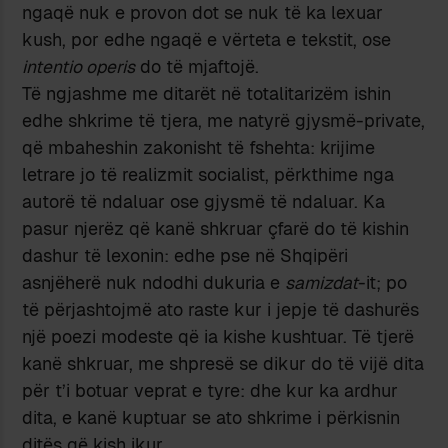
ngaqë nuk e provon dot se nuk të ka lexuar
kush, por edhe ngaqë e vërteta e tekstit, ose
intentio operis
do të mjaftojë.
Të ngjashme me ditarët në totalitarizëm ishin
edhe shkrime të tjera, me natyrë gjysmë-private,
që mbaheshin zakonisht të fshehta: krijime
letrare jo të realizmit socialist, përkthime nga
autorë të ndaluar ose gjysmë të ndaluar. Ka
pasur njerëz që kanë shkruar çfarë do të kishin
dashur të lexonin: edhe pse në Shqipëri
asnjëherë nuk ndodhi dukuria e
samizdat
-it; po
të përjashtojmë ato raste kur i jepje të dashurës
një poezi modeste që ia kishe kushtuar. Të tjerë
kanë shkruar, me shpresë se dikur do të vijë dita
për t’i botuar veprat e tyre: dhe kur ka ardhur
dita, e kanë kuptuar se ato shkrime i përkisnin
ditës që kish ikur.