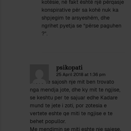
kotësie, në fakt është një përqasje
konspirative për sa kohë nuk ka
shpjegim te arsyeshëm, dhe
ngrihet pyetja se “përse paguhen
?”.
psikopati
25 April 2018 at 1:36 pm
Provo te sajosh nje mit ben trovato
nga mendja jote, dhe ky mit te ngjise,
se keshtu per te sajuar edhe Kadare
mund te jete i zoti, por zotesia e
vertete eshte qe miti te ngjise e te
behet popullor.
Me mendimin se miti eshte nje sajese,