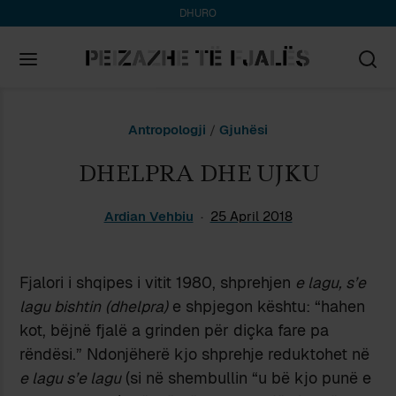
DHURO
Search
Antropologji
/
Gjuhësi
for:
DHELPRA DHE UJKU
Ardian Vehbiu
25 April 2018
Fjalori i shqipes i vitit 1980, shprehjen
e lagu, s’e
lagu bishtin
(dhelpra)
e shpjegon kështu: “hahen
kot, bëjnë fjalë a grinden për diçka fare pa
rëndësi.” Ndonjëherë kjo shprehje reduktohet në
e lagu s’e lagu
(si në shembullin “u bë kjo punë e