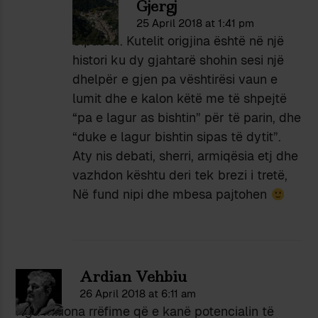
Gjergj
25 April 2018 at 1:41 pm
Sipas M. Kutelit origjina është në një
histori ku dy gjahtarë shohin sesi një
dhelpër e gjen pa vështirësi vaun e
lumit dhe e kalon këtë me të shpejtë
“pa e lagur as bishtin” për të parin, dhe
“duke e lagur bishtin sipas të dytit”.
Aty nis debati, sherri, armiqësia etj dhe
vazhdon kështu deri tek brezi i tretë,
Në fund nipi dhe mbesa pajtohen
Ardian Vehbiu
26 April 2018 at 6:11 am
Nga miliona rrëfime që e kanë potencialin të