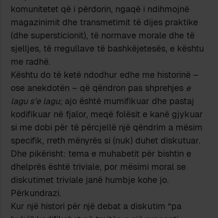
komunitetet që i përdorin, ngaqë i ndihmojnë
magazinimit dhe transmetimit të dijes praktike
(dhe supersticionit), të normave morale dhe të
sjelljes, të rregullave të bashkëjetesës, e kështu
me radhë.
Kështu do të ketë ndodhur edhe me historinë –
ose anekdotën – që qëndron pas shprehjes
e
lagu s’e lagu
; ajo është mumifikuar dhe pastaj
kodifikuar në fjalor, meqë folësit e kanë gjykuar
si me dobi për të përcjellë një qëndrim a mësim
specifik, rreth mënyrës si (nuk) duhet diskutuar.
Dhe pikërisht: tema e muhabetit për bishtin e
dhelprës është triviale, por mësimi moral se
diskutimet triviale janë humbje kohe jo.
Përkundrazi.
Kur një histori për një debat a diskutim “pa