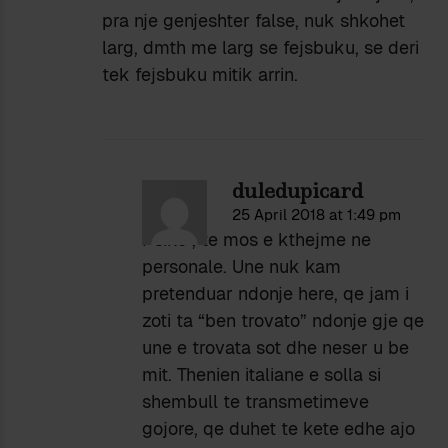
pra nje genjeshter false, nuk shkohet
larg, dmth me larg se fejsbuku, se deri
tek fejsbuku mitik arrin.
duledupicard
25 April 2018 at 1:49 pm
Psiko , te mos e kthejme ne
personale. Une nuk kam
pretenduar ndonje here, qe jam i
zoti ta “ben trovato” ndonje gje qe
une e trovata sot dhe neser u be
mit. Thenien italiane e solla si
shembull te transmetimeve
gojore, qe duhet te kete edhe ajo