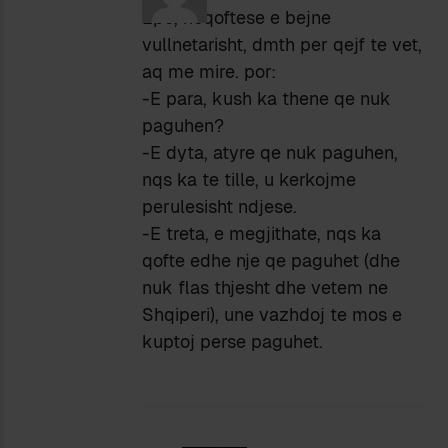
Epo, neqoftese e bejne
vullnetarisht, dmth per qejf te vet,
aq me mire. por:
-E para, kush ka thene qe nuk
paguhen?
-E dyta, atyre qe nuk paguhen,
nqs ka te tille, u kerkojme
perulesisht ndjese.
-E treta, e megjithate, nqs ka
qofte edhe nje qe paguhet (dhe
nuk flas thjesht dhe vetem ne
Shqiperi), une vazhdoj te mos e
kuptoj perse paguhet.