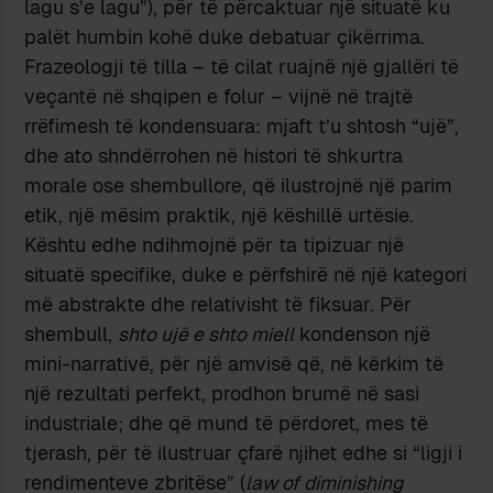
lagu s’e lagu”), për të përcaktuar një situatë ku
palët humbin kohë duke debatuar çikërrima.
Frazeologji të tilla – të cilat ruajnë një gjallëri të
veçantë në shqipen e folur – vijnë në trajtë
rrëfimesh të kondensuara: mjaft t’u shtosh “ujë”,
dhe ato shndërrohen në histori të shkurtra
morale ose shembullore, që ilustrojnë një parim
etik, një mësim praktik, një këshillë urtësie.
Kështu edhe ndihmojnë për ta tipizuar një
situatë specifike, duke e përfshirë në një kategori
më abstrakte dhe relativisht të fiksuar. Për
shembull,
shto ujë e shto miell
kondenson një
mini-narrativë, për një amvisë që, në kërkim të
një rezultati perfekt, prodhon brumë në sasi
industriale; dhe që mund të përdoret, mes të
tjerash, për të ilustruar çfarë njihet edhe si “ligji i
rendimenteve zbritëse” (
law of diminishing