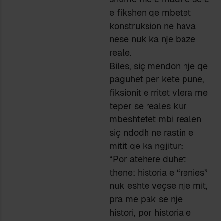
e fikshen qe mbetet
konstruksion ne hava
nese nuk ka nje baze
reale.
Biles, siç mendon nje qe
paguhet per kete pune,
fiksionit e rritet vlera me
teper se reales kur
mbeshtetet mbi realen
siç ndodh ne rastin e
mitit qe ka ngjitur:
“Por atehere duhet
thene: historia e “renies”
nuk eshte veçse nje mit,
pra me pak se nje
histori, por historia e