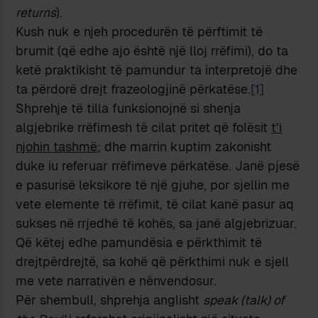
returns
).
Kush nuk e njeh procedurën të përftimit të
brumit (që edhe ajo është një lloj rrëfimi), do ta
ketë praktikisht të pamundur ta interpretojë dhe
ta përdorë drejt frazeologjinë përkatëse.
[1]
Shprehje të tilla funksionojnë si shenja
algjebrike rrëfimesh të cilat pritet që folësit
t’i
njohin tashmë
; dhe marrin kuptim zakonisht
duke iu referuar rrëfimeve përkatëse. Janë pjesë
e pasurisë leksikore të një gjuhe, por sjellin me
vete elemente të rrëfimit, të cilat kanë pasur aq
sukses në rrjedhë të kohës, sa janë algjebrizuar.
Që këtej edhe pamundësia e përkthimit të
drejtpërdrejtë, sa kohë që përkthimi nuk e sjell
me vete narrativën e nënvendosur.
Për shembull, shprehja anglisht
speak (talk) of