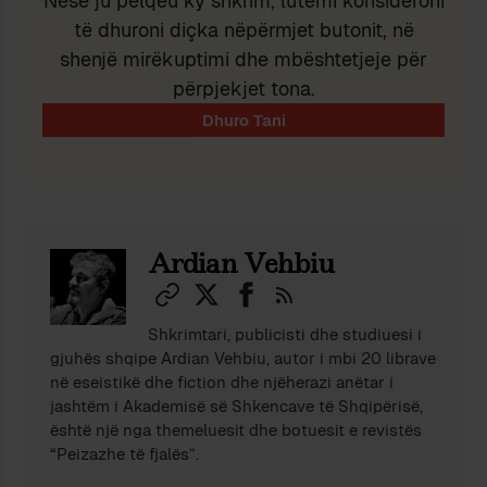
Nëse ju pëlqeu ky shkrim, lutemi konsideroni
të dhuroni diçka nëpërmjet butonit, në
shenjë mirëkuptimi dhe mbështetjeje për
përpjekjet tona.
Ardian Vehbiu
Shkrimtari, publicisti dhe studiuesi i
gjuhës shqipe Ardian Vehbiu, autor i mbi 20 librave
në eseistikë dhe fiction dhe njëherazi anëtar i
jashtëm i Akademisë së Shkencave të Shqipërisë,
është një nga themeluesit dhe botuesit e revistës
“Peizazhe të fjalës”.