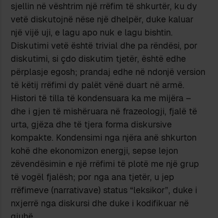
sjellin në vështrim një rrëfim të shkurtër, ku dy
vetë diskutojnë nëse një dhelpër, duke kaluar
një vijë uji, e lagu apo nuk e lagu bishtin.
Diskutimi vetë është trivial dhe pa rëndësi, por
diskutimi, si çdo diskutim tjetër, është edhe
përplasje egosh; prandaj edhe në ndonjë version
të këtij rrëfimi dy palët vënë duart në armë.
Histori të tilla të kondensuara ka me mijëra –
dhe i gjen të mishëruara në frazeologji, fjalë të
urta, gjëza dhe të tjera forma diskursive
kompakte. Kondensimi nga njëra anë shkurton
kohë dhe ekonomizon energji, sepse lejon
zëvendësimin e një rrëfimi të plotë me një grup
të vogël fjalësh; por nga ana tjetër, u jep
rrëfimeve (narrativave) status “leksikor”, duke i
nxjerrë nga diskursi dhe duke i kodifikuar në
gjuhë.