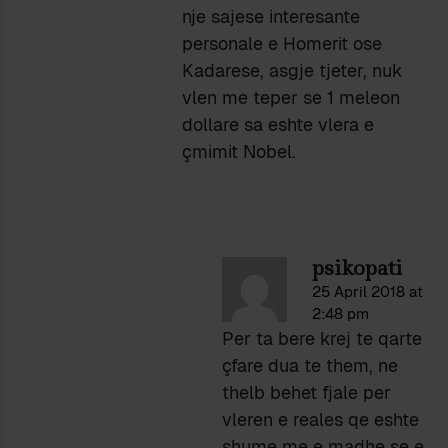
nje sajese interesante
personale e Homerit ose
Kadarese, asgje tjeter, nuk
vlen me teper se 1 meleon
dollare sa eshte vlera e
çmimit Nobel.
psikopati
25 April 2018 at
2:48 pm
Per ta bere krej te qarte
çfare dua te them, ne
thelb behet fjale per
vleren e reales qe eshte
shume me e madhe se e