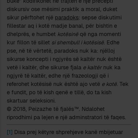
bukë” kodifikohet në trajtën e një precepti
diskursiv ose mësimi praktik a moral, duket
sikur përftohet një
paradoks
: sepse diskutimi
fillestar aq i kotë madje banal, për bishtin e
dhelprës, e humbet
kotësinë
që nga momenti
kur fillon të sillet
si shembull i kotësisë
. Edhe
pse, në të vërtetë, paradoks nuk ka: njëlloj
sikurse koncepti i ngjyrës së kaltër nuk është
vetë i kaltër, dhe sikurse fjala
e kaltër
nuk ka
ngjyrë të kaltër, edhe një frazeologji që i
referohet kotësisë nuk është ajo vetë
e kotë
. Tek
e fundit, po të kish qenë e tillë, do ta kish
skartuar seleksioni.
© 2018, Peizazhe të fjalës™. Ndalohet
riprodhimi pa lejen e një adminstratori të faqes.
[1]
Disa prej këtyre shprehjeve kanë mbijetuar