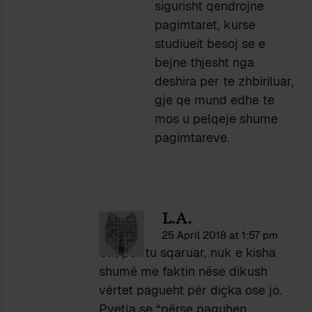
sigurisht qendrojne
pagimtaret, kurse
studiueit besoj se e
bejne thjesht nga
deshira per te zhbiriluar,
gje qe mund edhe te
mos u pelqeje shume
pagimtareve.
L.A.
25 April 2018 at 1:57 pm
Ok, për tu sqaruar, nuk e kisha
shumë me faktin nëse dikush
vërtet pagueht për diçka ose jo.
Pyetja se “përse paguhen