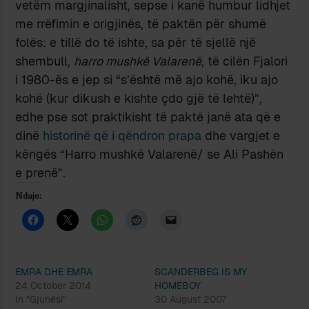
vetëm margjinalisht, sepse i kanë humbur lidhjet
me rrëfimin e origjinës, të paktën për shumë
folës: e tillë do të ishte, sa për të sjellë një
shembull,
harro mushkë Valarenë
, të cilën Fjalori
i 1980-ës e jep si “s’është më ajo kohë, iku ajo
kohë (kur dikush e kishte çdo gjë të lehtë)”,
edhe pse sot praktikisht të paktë janë ata që e
dinë
historinë që i qëndron prapa
dhe vargjet e
këngës “Harro mushkë Valarenë/ se Ali Pashën
e prenë”.
Ndaje:
EMRA DHE EMRA
SCANDERBEG IS MY
24 October 2014
HOMEBOY
In "Gjuhësi"
30 August 2007