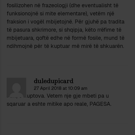
fosilizohen në frazeologji (dhe eventualisht të
funksionojnë si mite elementare), vetëm një
fraksion i vogël mbijetojnë. Për gjuhë pa tradita
të pasura shkrimore, si shqipja, këto rrëfime të
mbijetuara, qoftë edhe në formë fosile, mund të
ndihmojnë për të kuptuar më mirë të shkuarën.
duledupicard
27 April 2018 at 10:09 am
Flm, e kuptova. Vetem nje gje mbeti pa u
sqaruar a eshte mitike apo reale, PAGESA.