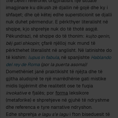
the Devil
i referohet origjinalisht një situate
imagjinare ku dikush zë djallin në gojë dhe ky i
shfaqet; dhe që këtej edhe supersticionit se djalli
nuk duhet përmendur. E përkthyer literalisht në
shqipe, kjo shprehje nuk do të thotë asgjë.
Pëkundrazi, në shqipe do të thonim:
kujto qenin,
bëj gati shkopin
; çfarë njëlloj nuk mund të
përkthehet literalisht në anglisht. Në latinishte do
të kishim:
lupus in fabula
,
në spanjishte
Hablando
del rey de Roma
(por la puerta asoma)!
Domethëniet janë praktikisht të njëjta dhe të
gjitha aludojnë te një marrëdhënie gati mistike
midis ligjërimit dhe realitetit ose te fuqia
invokative
e fjalës; por
forma
leksikore
(metaforike) e shprehjeve në gjuhë të ndryshme
dhe referenca e tyre narrative ndryshon.
Edhe shprehja
e lagu s’e lagu
i fton biseduesit të