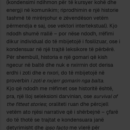
(kondensimi ndihmon për të kursyer kohë dhe
energji në komunikim; riprodhimin e një historie
tashmë të mirënjohur e zëvendëson vetëm
përmendja e saj, ose vektori intertekstual). Kjo
ndodh shumë rrallë – por nëse ndodh, rrëfimi
dikur individual do të mbijetojë i fosilizuar, ose i
kondensuar në një trajtë leksikore të përbërë.
Për shembull, historia e një gomari që kish
ngecur në baltë dhe nuk e nxirrnin dot derisa
erdhi i zoti dhe e nxori, do të mbijetojë në
proverbin
i zoti e nxjerr gomarin nga balta
.
Kjo që ndodh me rrëfimet ose historitë është,
pra, një lloj seleksioni darvinian, ose
survival of
the fittest stories
; oraliteti ruan dhe përcjell
vetëm ato njësi narrative që i shërbejnë – çfarë
do të thotë se trajtat e kondensuara janë
detyrimisht dhe
ipso facto
me vlerë për