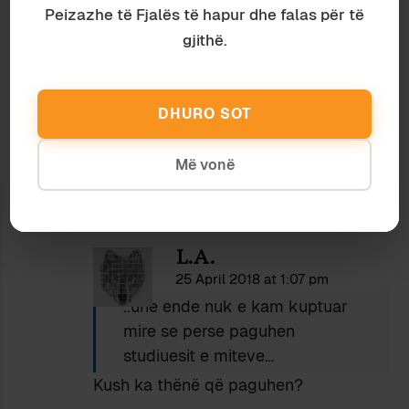
mitit te jete nje ngjarje e vertete. Ma merr
Peizazhe të Fjalës të hapur dhe falas për të
mendja qe megjithate natyra e mitit nuk
gjithë.
ndryshon nga fakti “a ka apo s’ka ne fillese
nje ngjarje te vertete” dhe une ende nuk e
kam kuptuar mire se perse paguhen
DHURO SOT
studiuesit e miteve, sidomos per pjesen “e
lagu, s’e lagu”.
Më vonë
L.A.
25 April 2018 at 1:07 pm
..une ende nuk e kam kuptuar
mire se perse paguhen
studiuesit e miteve…
Kush ka thënë që paguhen?