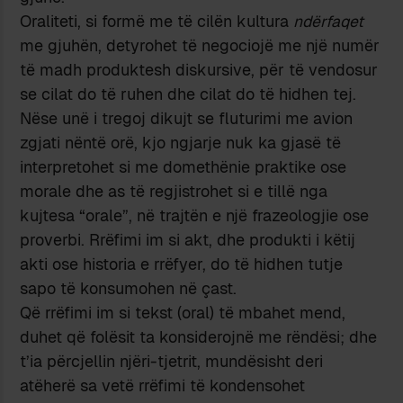
Oraliteti, si formë me të cilën kultura
ndërfaqet
me gjuhën, detyrohet të negociojë me një numër
të madh produktesh diskursive, për të vendosur
se cilat do të ruhen dhe cilat do të hidhen tej.
Nëse unë i tregoj dikujt se fluturimi me avion
zgjati nëntë orë, kjo ngjarje nuk ka gjasë të
interpretohet si me domethënie praktike ose
morale dhe as të regjistrohet si e tillë nga
kujtesa “orale”, në trajtën e një frazeologjie ose
proverbi. Rrëfimi im si akt, dhe produkti i këtij
akti ose historia e rrëfyer, do të hidhen tutje
sapo të konsumohen në çast.
Që rrëfimi im si tekst (oral) të mbahet mend,
duhet që folësit ta konsiderojnë me rëndësi; dhe
t’ia përcjellin njëri-tjetrit, mundësisht deri
atëherë sa vetë rrëfimi të kondensohet