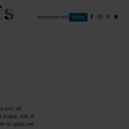
ARKIVI
MERR PJESË
DHURO
ike son
, në
e prapë, nuk di
ë të ngjaj!,
me