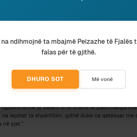
rsye, binjakët homozigotë na kapin në befasi, na pështje
jmë llogaritë me një ndjenjë refuzimi: ngjashmëria nuk 
ferencat.
mes njerëzve të afërt biologjikisht mund të jetë e p
u na ndihmojnë ta mbajmë Peizazhe të Fjalës 
eve fizike; e dëshiruar, si në rastin e virtyteve ose të dh
në rastin e veseve dhe predisponimit për keq. Një gjë ë
falas për të gjithë.
 e të mirave dhe mangësive që i sjell familjes, komunit
etër është t’ia gjykosh atë çfarë ka lënë pas.
i marrëdhënieve mes prindit dhe fëmijës, të metonimiz
DHURO SOT
Më vonë
“babait” dhe “djalit”, duhet të negociojë të gjitha drit
se edhe genet, edhe
memet
.
 të të ngjaj
njëfarësoj orienton në hapësirën mes këty
r ngjashmërinë jo vetëm si të dhënë të pashmangshme,
na lejohet ta shpërfillim; gjithë duke na qetësuar me d
 në yjet.”