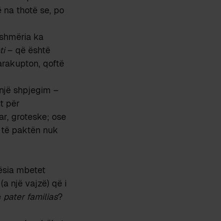
ë na thotë se, po
ashmëria ka
ti
– që është
parakupton, qoftë
një shpjegim –
ht për
ar, groteske; ose
e të paktën nuk
tësia mbetet
(a një vajzë) që i
e
pater familias
?