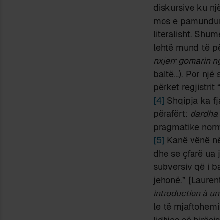
diskursive ku një
mos e pamundur, t
literalisht. Shum
lehtë mund të pë
nxjerr gomarin n
baltë…). Por një s
përket regjistrit
[4]
Shqipja ka fja
përafërt:
dardha 
pragmatike norma
[5]
Kanë vënë në 
dhe se çfarë ua j
subversiv që i ba
jehonë.” [Lauren
introduction à un
le të mjaftohemi
lidhjes së birësi