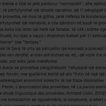
 thënie e tillë të jetë përdorur “normalisht”; dhe njëlloj
ë përfytyrohet një situatë narrative, që t’i përgjigjet 
ë proverba, në mos të gjitha, janë rrëfenja të kondensua
rfytyrohet një narrativë, e cila qëndron në bazë të pro
ga balta
(na ishte një herë një fshatar, të cilit i kishte 
ituatë, ku djali a vajza i drejtohen babait për t’i kërkuar
 “horror” ose “fantasy.”
lë të tjera të urta që përcjellin një koncept a precept t
bie nën dardhë
,
ai stan atë bulmet ka,
etj.; që vijnë me n
le; por këto janë metaforike.
dukje se proverbat përgjithësisht “refuzojnë një stereo
ep forcën, ose gjallërinë është që ato “futin në lojë një
shkëngjitet enoncimit kolektiv të një fraze idiomatike, 
t Perrin,
L’énonciation des proverbes
, në
La parole exemp
e étude linguistique des proverbes
, Armand Colin, 2012]
 me konstatimin se ngjashmëria, si simptomë, si efekt 
së ose gjenetike meriton të rikujtohet herë pas here.