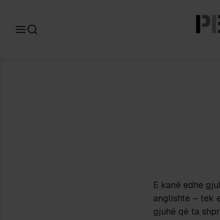
Search
for:
E kanë edhe gjuh
anglishte – tek 
gjuhë që ta shp