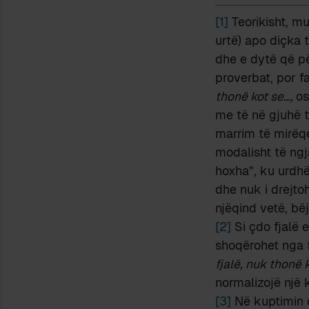
[1]
Teorikisht, m
urtë) apo diçka t
dhe e dytë që pë
proverbat, por f
thonë kot se…,
o
me të në gjuhë t
marrim të mirëqe
modalisht të ngja
hoxha”, ku urdhë
dhe nuk i drejtoh
njëqind vetë, bëj 
[2]
Si çdo fjalë 
shoqërohet nga f
fjalë, nuk thonë 
normalizojë një 
[3]
Në kuptimin q