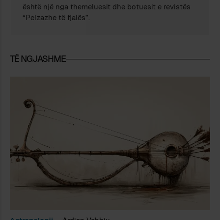
është një nga themeluesit dhe botuesit e revistës
“Peizazhe të fjalës”.
TË NGJASHME