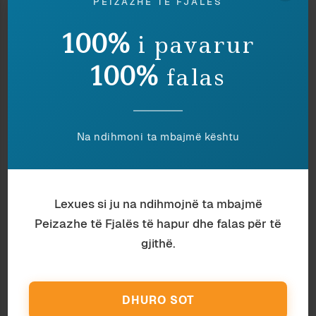
PEIZAZHE TË FJALËS
KANUNI DHE ZOMBIE-T
GJAKMARRJA NË MEDIAT
100%
i pavarur
1 March 2015
12 July 2008
In "Antropologji"
In "Media"
100%
falas
PAJTIMTARË VRASJESH
30 June 2010
In "Antropologji"
Na ndihmoni ta mbajmë kështu
Discover more from Peizazhe të fjalës
Subscribe to get the latest posts sent to your email.
Lexues si ju na ndihmojnë ta mbajmë
Type your email…
Peizazhe të Fjalës të hapur dhe falas për të
Subscribe
gjithë.
Ndaj
Ruaj
DHURO SOT