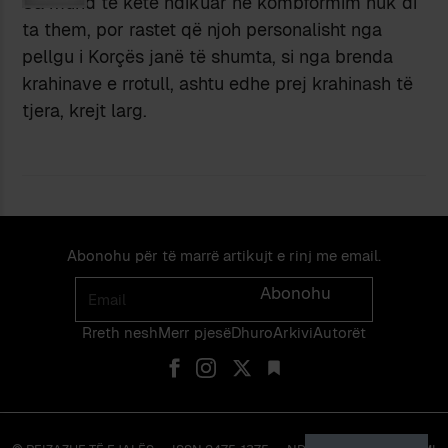
Sa mund të ketë ndikuar në kombformim nuk di
ta them, por rastet që njoh personalisht nga
pellgu i Korçës janë të shumta, si nga brenda
krahinave e rrotull, ashtu edhe prej krahinash të
tjera, krejt larg.
Abonohu për të marrë artikujt e rinj me email.
Email
Abonohu
Rreth nesh
Merr pjes​​ë​
Dhuro
Arkivi
Autorët