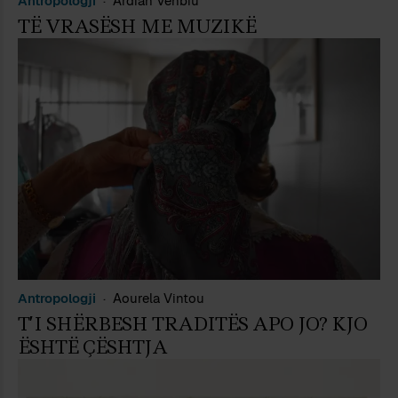
Antropologji
Ardian Vehbiu
TË VRASËSH ME MUZIKË
Antropologji
Aourela Vintou
T’I SHËRBESH TRADITËS APO JO? KJO
ËSHTË ÇËSHTJA