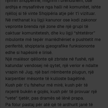
njihnin Shqipërinë, migrimi i brendshëm, ose
ardhja e mysafirëve nga halli në komunitet, ishte
njëlloj si të vinte Shqipëria atje për t’i vizituar.
Në rrethanat ku ligji kanunor ose kodi zakonor
vepronte brenda një zone dhe një grupi të
caktuar komunitetesh, dhe ku ligji “shtetëror”
mbulonte më tepër marrëdhëniet e pushtetit me
periferitë, shqiptaria gjeografike funksiononte
edhe si hapësirë e lirisë.
Një malësor qëllonte që zbriste në fushë, një
katundar vendosej në qytet, një verior e ndalte
vrapin në Jug, një bari rrëmbente plugun, një
karpentier mësonte të kulloste bagëtinë.
Kush për t’u fshehur më mirë, kush për të
nxjerrë bukën e gojës, kush për të provuar një
“vete” tjetër, pas dramës së lënë prapa.
Pa folur pastaj për atë që të ardhurit janë të