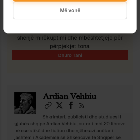
Më vonë
Nëse ju pëlqeu ky shkrim, lutemi konsideroni
të dhuroni diçka nëpërmjet butonit, në
shenjë mirëkuptimi dhe mbështetjeje për
përpjekjet tona.
Ardian Vehbiu
Shkrimtari, publicisti dhe studiuesi i
gjuhës shqipe Ardian Vehbiu, autor i mbi 20 librave
në eseistikë dhe fiction dhe njëherazi anëtar i
jashtëm i Akademisë së Shkencave të Shqipërisë,