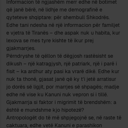
Informacion të ngjashëm merr edhe në botimet
që janë bërë, në lidhje me demografinë e
qyteteve shqiptare: për shembull Shkodrës.
Edhe tani ndesha në një informacion për familjet
e vjetra të Tiranës – dhe aspak nuk u habita, kur
lexova se mes tyre kishte të ikur prej
gjakmarrjes.
Përndryshe të qëllon të dëgjosh rastësisht se
dikush – një katragjysh, një patriark, një i parë i
fisit – ka ardhur aty pasi ka vrarë dikë. Edhe kur
nuk ta thonë, gjasat janë që ky t’i jetë arratisur
jo dorës së ligjit, por marrjes së shpagës; madje
edhe në vise ku Kanuni nuk vepron si i tillë.
Gjakmarrja si faktor i migrimit të brendshëm: a
është e mundshme kjo hipotezë?
Antropologët do të më shpjegojnë se, në raste të
caktuara, edhe vetë Kanuni e parashikon