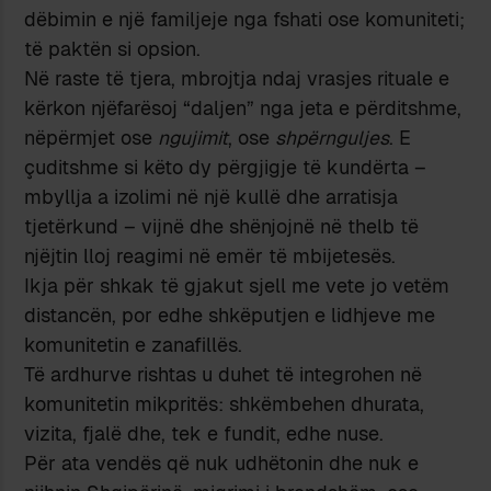
dëbimin e një familjeje nga fshati ose komuniteti;
të paktën si opsion.
Në raste të tjera, mbrojtja ndaj vrasjes rituale e
kërkon njëfarësoj “daljen” nga jeta e përditshme,
nëpërmjet ose
ngujimit
, ose
shpërnguljes
. E
çuditshme si këto dy përgjigje të kundërta –
mbyllja a izolimi në një kullë dhe arratisja
tjetërkund – vijnë dhe shënjojnë në thelb të
njëjtin lloj reagimi në emër të mbijetesës.
Ikja për shkak të gjakut sjell me vete jo vetëm
distancën, por edhe shkëputjen e lidhjeve me
komunitetin e zanafillës.
Të ardhurve rishtas u duhet të integrohen në
komunitetin mikpritës: shkëmbehen dhurata,
vizita, fjalë dhe, tek e fundit, edhe nuse.
Për ata vendës që nuk udhëtonin dhe nuk e