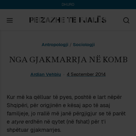
DHURO
Search
Antropologji
/
Sociologji
for:
NGA GJAKMARRJA NË KOMB
Ardian Vehbiu
4 September 2014
Kur më ka qëlluar të pyes, poshtë e lart nëpër
Shqipëri, për origjinën e kësaj apo të asaj
familjeje, jo rrallë më janë përgjigjur se të parët
e
atyre
erdhën në qytet (në fshat) për t’i
shpëtuar gjakmarrjes.