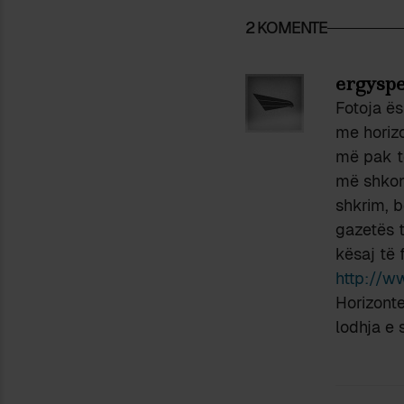
2 KOMENTE
ergyspe
Fotoja ës
me horizo
më pak të
më shkoni
shkrim, b
gazetës t
kësaj të 
http://w
Horizonte
lodhja e 