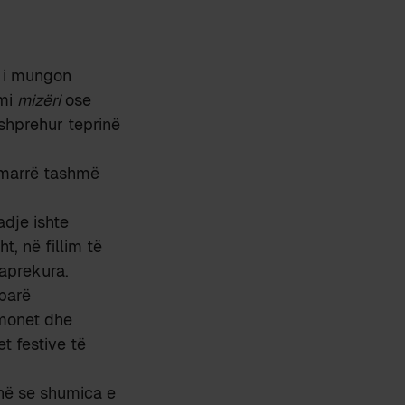
s i mungon
emi
mizëri
ose
shprehur teprinë
a marrë tashmë
dje ishte
t, në fillim të
paprekura.
 parë
omonet dhe
t festive të
në se shumica e