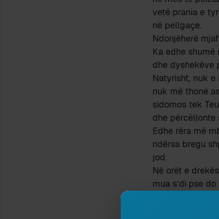
vetë prania e ty
në pellgaçe.
Ndonjëherë mjaft
Ka edhe shumë n
dhe dyshekëve pl
Natyrisht, nuk e 
nuk më thonë asg
sidomos tek Teu
dhe përcëllonte si
Edhe rëra më mb
ndërsa bregu sh
jod.
Në orët e drekës
mua s’di pse do t
Të gjithë ne jemi
buzëdetit – me t