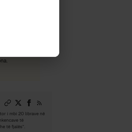
mjet butonit,
ona.
tor i mbi 20 librave në
Shkencave të
e të fjalës”.