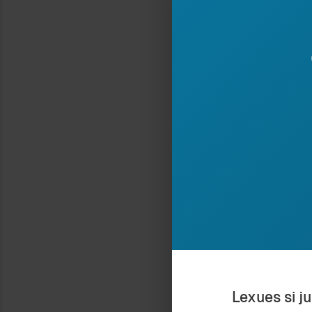
dikurshmit, vija 
ishte edhe vija q
Po këtyre të ta
Ndaje:
REPORTAZH NË PLAZH
4 September 2010
In "Antropologji"
Type your email…
Lexues si j