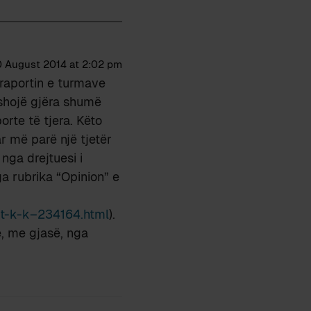
 August 2014 at 2:02 pm
 raportin e turmave
eshojë gjëra shumë
porte të tjera. Këto
r më parë një tjetër
nga drejtuesi i
ga rubrika “Opinion” e
it-k-k–234164.html
).
e, me gjasë, nga