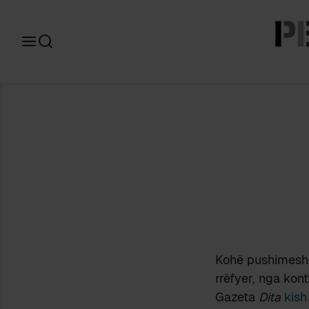
Search
for:
Kohë pushimesh; 
rrëfyer, nga kont
Gazeta
Dita
kish