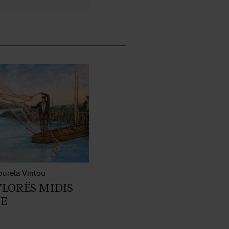
ourela Vintou
VLORËS MIDIS
E