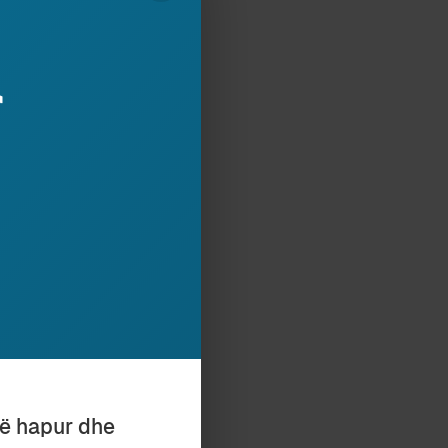
utur në port,
e Truman’s Show
.
r
të hapur dhe
Subscribe