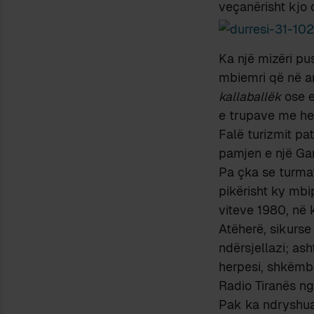
veçanërisht kjo
Ka një mizëri pu
mbiemri që në a
kallaballëk
ose 
e trupave me hed
Falë turizmit pa
pamjen e një Gan
Pa çka se turmat
pikërisht ky mbi
viteve 1980, në 
Atëherë, sikurse
ndërsjellazi; as
herpesi, shkëmbe
Radio Tiranës ng
Pak ka ndryshua