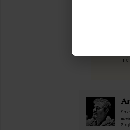
Nëse ju pëlq
në 
Ar
Shkr
esei
Shqi