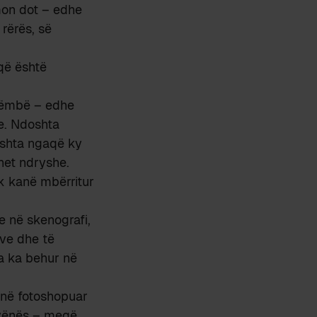
rmon dot – edhe
rërës, së
 që është
këmbë – edhe
je. Ndoshta
oshta ngaqë ky
het ndryshe.
uk kanë mbërritur
ve në skenografi,
eve dhe të
ia ka behur në
anë fotoshopuar
ërvënës – meqë