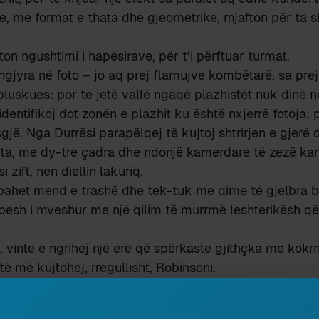
re, me format e thata dhe gjeometrike, mjafton për ta 
on ngushtimi i hapësirave, për t’i përftuar turmat.
gjyra në foto – jo aq prej flamujve kombëtarë, sa pr
uskues: por të jetë vallë ngaqë plazhistët nuk dinë n
identifikoj dot zonën e plazhit ku është nxjerrë fotoja: 
jë. Nga Durrësi parapëlqej të kujtoj shtrirjen e gjerë
ta, me dy-tre çadra dhe ndonjë kamerdare të zezë kam
 zift, nën diellin lakuriq.
ahet mend e trashë dhe tek-tuk me qime të gjelbra ba
pesh i mveshur me një qilim të murrmë leshterikësh q
, vinte e ngrihej një erë që spërkaste gjithçka me kokrr
ë më kujtohej, rregullisht, Robinsoni.
 dëshmi e drojtjes, në mos dyshimit me të cilin i është 
ë drejtë, pse andej i janë qasur bajlozët. E megjithatë,