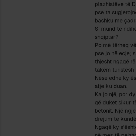
plazhistëve të D
pse ta sugjerojn
bashku me çadra
Si mund të ndihe
shqiptar?
Po më tërheq vë
pse jo në ecje; 
thjesht ngaqë rë
takëm turistësh 
Nëse edhe ky ësh
atje ku duan.
Ka jo një, por dy
që duket sikur t
betonit. Një ngj
drejtim të kundë
Ngaqë ky s’është
në mes të peizaz