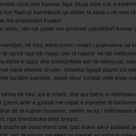
urrësit vijnë prej Kosove. Nga fotoja këtë nuk e konfi
ë fort flamujt kombëtarë që shiten te kiosku në mes të 
t me shqiponjën kuqezi.
t njeriu, nën një çadër me simbolet patriotike? Krenar
mendjen, në foto, edhe numri i madh i pushuesve në 
si të ngrirë nga një magji, ose të ngecur në një mëdysh
ra është e lagur dhe jomikpritëse për të ndenjurat; nd
nuk kanë dëshirë të ulen, ndoshta ngaqë plazhi sot bë
të turizëm patriotik, duket sikur turistët vetë ende n
 turma në foto: ajo e miletit, dhe ajo tjetra, e ndërtesa
ë çjerrin anët e gjoksit me cepat e mprehtë të ballkon
eshje që të kujton tsunamin, vetëm se ky i ndërtesave 
rt, nga brendatoka drejt bregut.
 plazhi që mbaj mend unë, gati duket sikur pallatet j
hit, për të krijuar një efekt sa paralel aq edhe kund