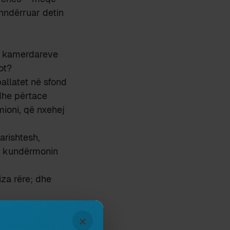
shndërruar detin
ej kamerdareve
ot?
pallatet në sfond
 dhe përtace
ioni, që nxehej
rishtesh,
ë kundërmonin
iza rëre; dhe
afruar shqiptari
×
 për ne të