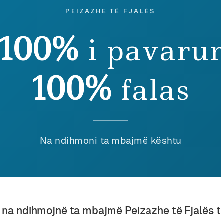
e horizontit me ato pak anije që prisnin radhën për t’u f
PEIZAZHE TË FJALËS
ë na e mbyllte botën, si qielli prej muri të kaltër, në
Th
nishmëve ku u mbaron horizonti?
100%
i pavaru
100%
falas
 (I)
MENYJA E PLAZHISTIT
BUNKERI SHET
5 August 2025
12 March 2013
In "Udhëtime"
In "Fotografi"
Na ndihmoni ta mbajmë kështu
Discover more from Peizazhe të fjalës
Subscribe to get the latest posts sent to your email.
u na ndihmojnë ta mbajmë Peizazhe të Fjalës 