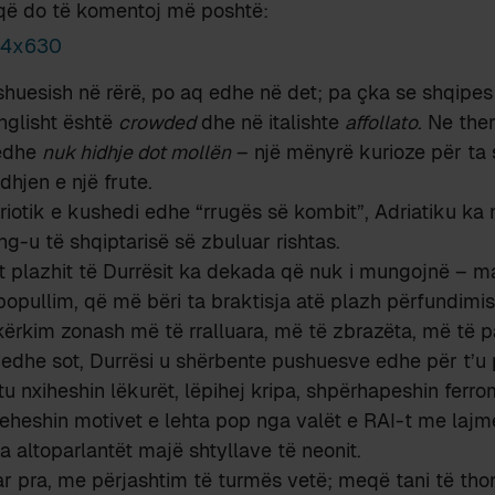
 që do të komentoj më poshtë:
shuesish në rërë, po aq edhe në det; pa çka se shqipe
nglisht është
crowded
dhe në italishte
affollato
. Ne th
edhe
nuk hidhje dot mollën
– një mënyrë kurioze për ta 
hjen e një frute.
triotik e kushedi edhe “rrugës së kombit”, Adriatiku k
g-u të shqiptarisë së zbuluar rishtas.
 plazhit të Durrësit ka dekada që nuk i mungojnë – ma
popullim, që më bëri ta braktisja atë plazh përfundimish
kërkim zonash më të rralluara, më të zbrazëta, më të 
 edhe sot, Durrësi u shërbente pushuesve edhe për t’u
htu nxiheshin lëkurët, lëpihej kripa, shpërhapeshin ferr
heshin motivet e lehta pop nga valët e RAI-t me lajme
a altoparlantët majë shtyllave të neonit.
r pra, me përjashtim të turmës vetë; meqë tani të tho