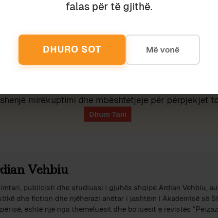
falas për të gjithë.
Ruaj
SHPËRNDAJ
DHURO SOT
Më vonë
eu ky shkrim, lutemi konsideroni të dhuroni diçka nëpër
shenjë mirëkuptimi dhe mbështetjeje për përpjekjet t
dian Vehbiu
imtari, publicisti dhe studiuesi i gjuhës shqipe Ardian Vehbiu, au
stikë dhe fiction dhe njëherazi anëtar i jashtëm i Akademisë së 
përisë, është një nga themeluesit dhe botuesit e revistës “Peizazh