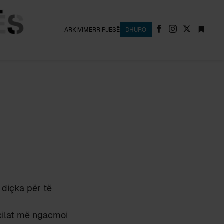
ARKIVI
MERR PJESË
DHURO
 diçka për të
 cilat më ngacmoi