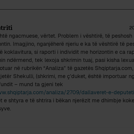
triti
20
htë ngacmuese, vërtet. Problem i vështirë, të peshosh
ntin. Imagjino, nganjëherë njeriu e ka të vështirë të p
 koklavitura, si raporti i individit me horizontin e ca ra
n ndërmend, tek lexoja shkrimin tuaj, pasi kisha lexua
otuar në rubrikën “Analiza” të gazetës Shqiptarja.com, 
jetër Shekulli, (shkrimi, me ç’duket, është importuar n
fundit – mund ta gjeni tek
ww.shqiptarja.com/analiza/2709/dallaveret-e-deputet
t e shtyra e të shtrira i bëkan njerëzit me dhimbje kok
syve.