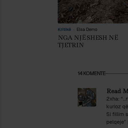
Kritikë
Elsa Demo
NGA NJË SHESH NË
TJETRIN
14 KOMENTE
Read 
2xha: “…n
kurioz që
Si fillim
pelqeje” 