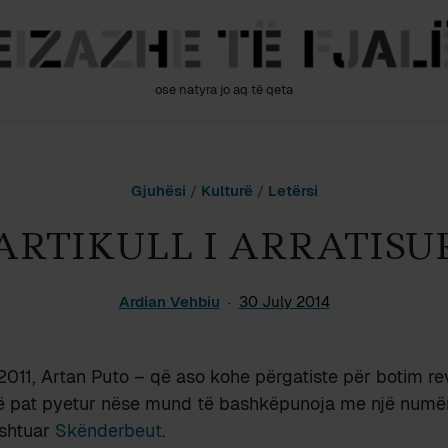
ose natyra jo aq të qeta
Gjuhësi
/
Kulturë
/
Letërsi
ARTIKULL I ARRATISU
Ardian Vehbiu
30 July 2014
t 2011, Artan Puto – që aso kohe përgatiste për botim re
ë pat pyetur nëse mund të bashkëpunoja me një numë
ushtuar
Skënderbeut
.