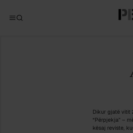
Search
for:
Dikur gjatë viti
“Përpjekja” – m
kësaj reviste, k