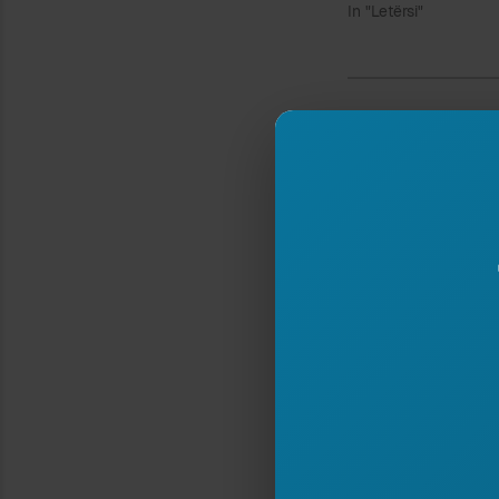
In "Letërsi"
Type your email…
Nëse ju pëlq
në 