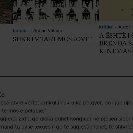
Kritikë
Autor i
Letërsi
Ardian Vehbiu
A ËSHTË I
SHKRIMTARI MOSKOVIT
BRENDA S
KINEMASË
Me
ëse atyre vërtet artikulli nuk u ka pëlqyer, po i jap nj
 të mos e pëlqejë.”
 sugjeroj 2xha qe dicka duhet korigjuar ne pjesen siper
mund ta cyse lexuesin qe te sugjestionohet, te shtyhet