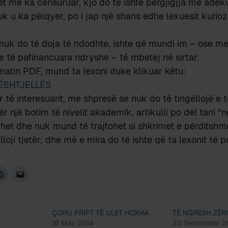
t më ka censuruar, kjo do të ishte përgjigjja më adek
nuk u ka pëlqyer, po i jap një shans edhe lexuesit kurio
nuk do të doja të ndodhte, ishte që mundi im – ose me
e të pafinancuara ndryshe – të mbetej në sirtar.
ormatin PDF, mund ta lexoni duke klikuar këtu:
KËSHTJELLËS
r të interesuarit, me shpresë se nuk do të tingëllojë e 
 një botim të nivelit akademik, artikulli po del tani “ng
het dhe nuk mund të trajtohet si shkrimet e përditshm
loji tjetër; dhe më e mira do të ishte që ta lexonit të pr
ÇOHU PRIFT TË ULET HOXHA
TË NGRESH ZËR
16 May 2014
23 September 2