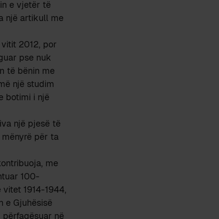
n e vjetër të
a një artikull me
 vitit 2012, por
eguar pse nuk
hin të bënin me
hmë një studim
e botimi i një
hiva një pjesë të
ë mënyrë për ta
 kontribuoja, me
htuar 100-
 vitet 1914-1944,
in e Gjuhësisë
u përfaqësuar në