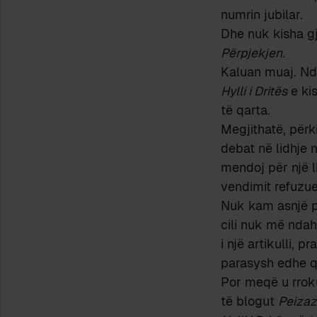
numrin jubilar.
Dhe nuk kisha gj
Përpjekjen
.
Kaluan muaj. Ndë
Hylli i Dritës
e kis
të qarta.
Megjithatë, përk
debat në lidhje 
mendoj për një l
vendimit refuzues
Nuk kam asnjë pr
cili nuk më ndah
i një artikulli,
parasysh edhe 
Por meqë u rroku
të blogut
Peizaz