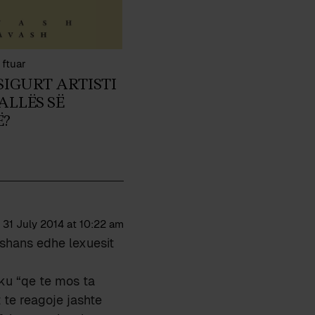
 ftuar
 SIGURT ARTISTI
ALLËS SË
?
31 July 2014 at 10:22 am
ë shans edhe lexuesit
 ku “qe te mos ta
 te reagoje jashte