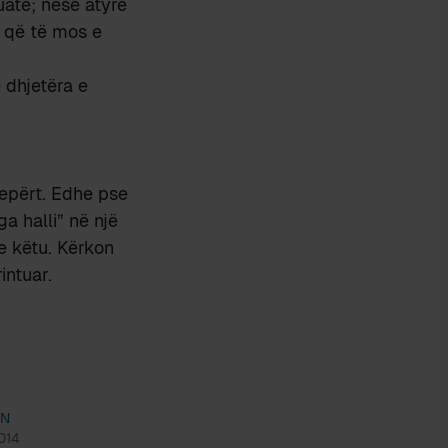
uate; nëse atyre
z që të mos e
 dhjetëra e
tepërt. Edhe pse
a halli” në një
e këtu. Kërkon
intuar.
IN
014