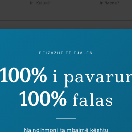
In "Kulturë"
In "Media"
Discover more from Peizazhe të fjalës
Subscribe to get the latest posts sent to your email.
PEIZAZHE TË FJALËS
100%
i pavaru
Ruaj
SHPËRNDAJ
100%
falas
eu ky shkrim, lutemi konsideroni të dhuroni diçka nëpër
shenjë mirëkuptimi dhe mbështetjeje për përpjekjet t
Na ndihmoni ta mbajmë kështu