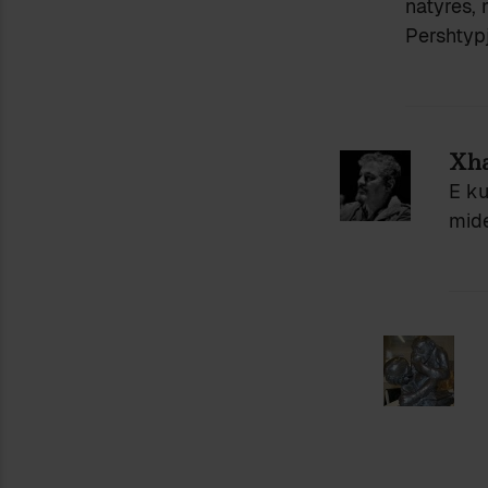
natyres, 
Pershtyp
Xha
E ku
mid