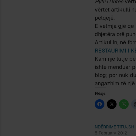
Hylli i Dritës
vërte
vërtet artikulli 
pëlqejë.
E vetmja gjë që 
dhjetëra orë pun
Artikullin, në f
RESTAURIMI I 
Kam një lutje pë
ishte menduar për
blog; por nuk du
angazhim të një l
Ndaje:
NDËRRIME TITUJSH
5 February 2012