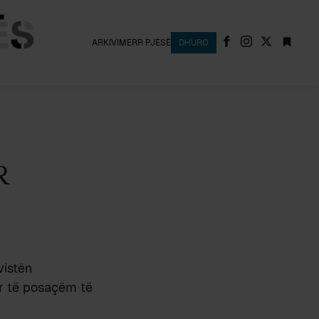
ARKIVI
MERR PJESË
DHURO
R
vistën
r të posaçëm të