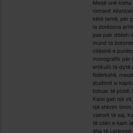
Meqë unë kisha f
romanit
Kështjel
këtë temë, për 
Ia dorëzova artik
pas pak ditësh m
mund ta botonte d
cilësinë e punës
monografik për
artikulli të dytë
Ndërkohë, meqë p
studimit si kapit
botuar të plotë; 
Kaloi gati një vi
një shkrim timin
vjetorit të saj. 
të cilën e kam l
dhe të Letërsis