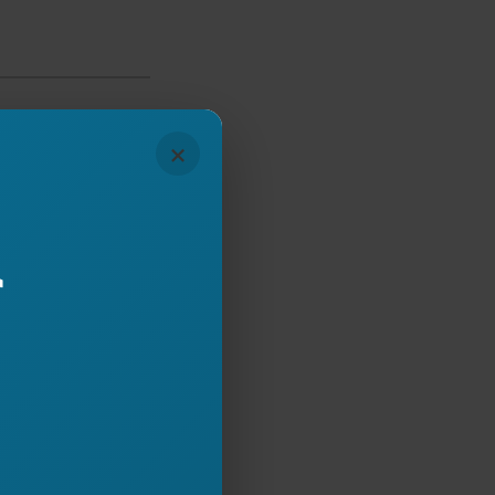
×
Subscribe
r
mjet butonit,
ona.