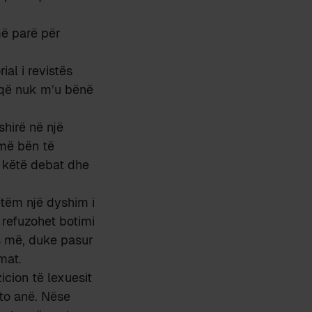
më parë për
al i revistës
e që nuk m’u bënë
shirë në një
 më bën të
ë këtë debat dhe
etëm një dyshim i
 refuzohet botimi
as më, duke pasur
mat.
icion të lexuesit
ëto anë. Nëse