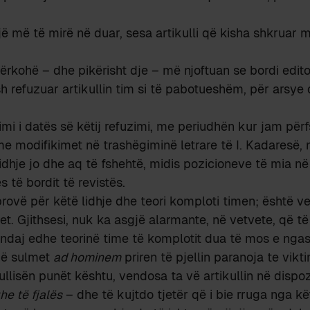
ë më të mirë në duar, sesa artikulli që kisha shkruar 
rkohë – dhe pikërisht dje – më njoftuan se bordi editori
h refuzuar artikullin tim si të pabotueshëm, për arsy
imi i datës së këtij refuzimi, me periudhën kur jam përf
me modifikimet në trashëgiminë letrare të I. Kadaresë,
idhje jo dhe aq të fshehtë, midis pozicioneve të mia n
 të bordit të revistës.
ovë për këtë lidhje dhe teori komploti timen; është v
et. Gjithsesi, nuk ka asgjë alarmante, në vetvete, që të
 prandaj edhe teorinë time të komplotit dua të mos e ng
që sulmet
ad hominem
priren të pjellin paranoja te vikti
llisën punët kështu, vendosa ta vë artikullin në dispoz
he të fjalës
– dhe të kujtdo tjetër që i bie rruga nga k