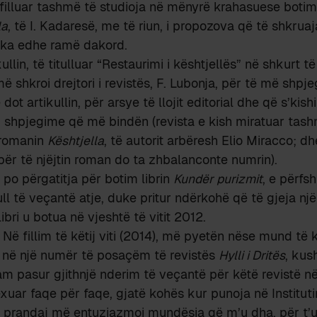
illuar tashmë të studioja në mënyrë krahasuese botimi
la
, të I. Kadaresë, me të riun, i propozova që të shkruaj
çka edhe ramë dakord.
ullin, të titulluar “Restaurimi i kështjellës” në shkurt të
ë shkroi drejtori i revistës, F. Lubonja, për të më shpj
ot artikullin, për arsye të llojit editorial dhe që s’kis
; shpjegime që më bindën (revista e kish miratuar tas
 romanin
Kështjella
, të autorit arbëresh Elio Miracco; dh
 për të njëjtin roman do ta zhbalanconte numrin).
o përgatitja për botim librin
Kundër purizmit
, e përfs
ull të veçantë atje, duke pritur ndërkohë që të gjeja nj
libri u botua në vjeshtë të vitit 2012.
t. Në fillim të këtij viti (2014), më pyetën nëse mund të
, në një numër të posaçëm të revistës
Hylli i Dritës
, kus
Kam pasur gjithnjë nderim të veçantë për këtë revistë në
exuar faqe për faqe, gjatë kohës kur punoja në Institut
ë; prandaj më entuziazmoi mundësia që m’u dha, për t’