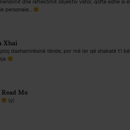
mendimit dhe reflektimit objektiv vetor, qofte edhe si 
je personale…
 Xhai
ptoj dashamirësinë tënde, por më ler që shakatë t’i bë
eja
Read Me
(y)