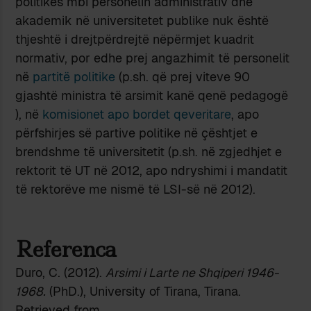
politikës mbi personelin administrativ dhe
akademik në universitetet publike nuk është
thjeshtë i drejtpërdrejtë nëpërmjet kuadrit
normativ, por edhe prej angazhimit të personelit
në
partitë politike
(p.sh. që prej viteve 90
gjashtë ministra të arsimit kanë qenë pedagogë
), në
komisionet apo bordet qeveritare
, apo
përfshirjes së partive politike në çështjet e
brendshme të universitetit (p.sh. në zgjedhjet e
rektorit të UT në 2012, apo ndryshimi i mandatit
të rektorëve me nismë të LSI-së në 2012).
Referenc
a
Duro, C. (2012).
Arsimi i Larte ne Shqiperi 1946-
1968.
(PhD.), University of Tirana, Tirana.
Retrieved from