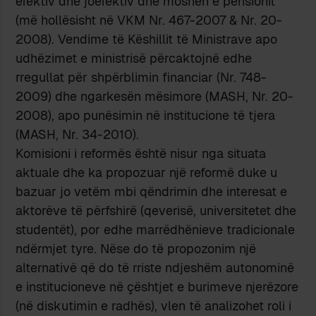
efektiv dhe joefektiv dhe moshën e pensionit
(më hollësisht në VKM Nr. 467-2007 & Nr. 20-
2008). Vendime të Këshillit të Ministrave apo
udhëzimet e ministrisë përcaktojnë edhe
rregullat për shpërblimin financiar (Nr. 748-
2009) dhe ngarkesën mësimore (MASH, Nr. 20-
2008), apo punësimin në institucione të tjera
(MASH, Nr. 34-2010).
Komisioni i reformës është nisur nga situata
aktuale dhe ka propozuar një reformë duke u
bazuar jo vetëm mbi qëndrimin dhe interesat e
aktorëve të përfshirë (qeverisë, universitetet dhe
studentët), por edhe marrëdhënieve tradicionale
ndërmjet tyre. Nëse do të propozonim një
alternativë që do të rriste ndjeshëm autonominë
e institucioneve në çështjet e burimeve njerëzore
(në diskutimin e radhës), vlen të analizohet roli i