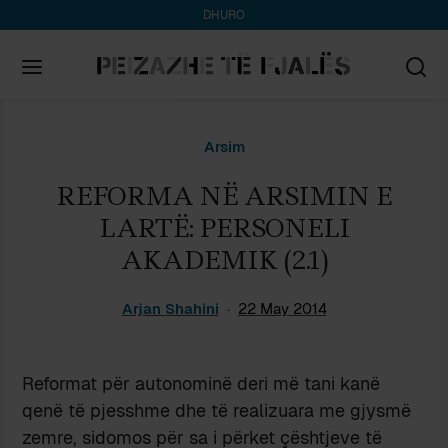
DHURO
Search
Arsim
for:
REFORMA NË ARSIMIN E
LARTË: PERSONELI
AKADEMIK (2.1)
Arjan Shahini
22 May 2014
Reformat për autonominë deri më tani kanë
qenë të pjesshme dhe të realizuara me gjysmë
zemre, sidomos për sa i përket çështjeve të