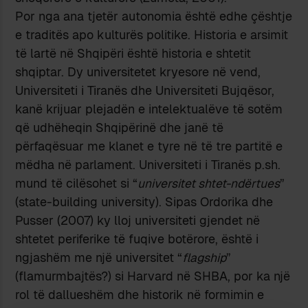
Por nga ana tjetër autonomia është edhe çështje
e traditës apo kulturës politike. Historia e arsimit
të lartë në Shqipëri është historia e shtetit
shqiptar. Dy universitetet kryesore në vend,
Universiteti i Tiranës dhe Universiteti Bujqësor,
kanë krijuar plejadën e intelektualëve të sotëm
që udhëheqin Shqipërinë dhe janë të
përfaqësuar me klanet e tyre në të tre partitë e
mëdha në parlament. Universiteti i Tiranës p.sh.
mund të cilësohet si “
universitet shtet-ndërtues
”
(state-building university). Sipas Ordorika dhe
Pusser (2007) ky lloj universiteti gjendet në
shtetet periferike të fuqive botërore, është i
ngjashëm me një universitet “
flagship
”
(flamurmbajtës?) si Harvard në SHBA, por ka një
rol të dallueshëm dhe historik në formimin e