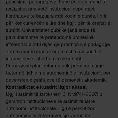
punësimi i pedagogëve. Edhe pse kjo mund të
realizohet nga vetë institucioni nëpërmjet
kontratave të bazuara mbi kodin e punës, ligjit
për konkurrencën e lire dhe ligjit për të drejtat e
autorit. Universitetet publike janë ende të
pavullnetshme të pretendojnë pronësinë
intelektuale mbi dijen që prodhon një pedagoge
apo të marrin masa kur ajo është në konflikt
interesi nëse i shërben konkurrentit.
Përndryshe plan-reforma nuk përmend asgjë
tjetër në lidhje me autonominë e institucionit për
qeverisjen e çështjeve të personelit akademik.
Kontradiktat e kuadrit ligjor aktual
Ligji i arsimit të lartë (neni 3, Nr.9741-2007) u
garanton institucioneve të arsimit të lartë
autonomi institucionale. Ligji e përkufizon
autonominë si vetë-qeverisje, autonomi