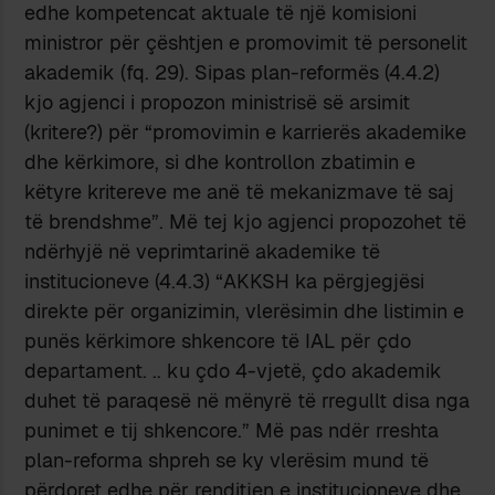
edhe kompetencat aktuale të një komisioni
ministror për çështjen e promovimit të personelit
akademik (fq. 29). Sipas plan-reformës (4.4.2)
kjo agjenci i propozon ministrisë së arsimit
(kritere?) për “promovimin e karrierës akademike
dhe kërkimore, si dhe kontrollon zbatimin e
këtyre kritereve me anë të mekanizmave të saj
të brendshme”. Më tej kjo agjenci propozohet të
ndërhyjë në veprimtarinë akademike të
institucioneve (4.4.3) “AKKSH ka përgjegjësi
direkte për organizimin, vlerësimin dhe listimin e
punës kërkimore shkencore të IAL për çdo
departament. .. ku çdo 4-vjetë, çdo akademik
duhet të paraqesë në mënyrë të rregullt disa nga
punimet e tij shkencore.” Më pas ndër rreshta
plan-reforma shpreh se ky vlerësim mund të
përdoret edhe për renditjen e institucioneve dhe