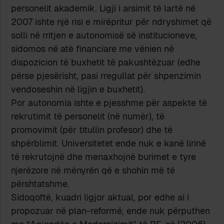
personelit akademik. Ligji i arsimit të lartë në
2007 ishte një risi e mirëpritur për ndryshimet që
solli në rritjen e autonomisë së institucioneve,
sidomos në atë financiare me vënien në
dispozicion të buxhetit të pakushtëzuar (edhe
përse pjesërisht, pasi rregullat për shpenzimin
vendoseshin në ligjin e buxhetit).
Por autonomia ishte e pjesshme për aspekte të
rekrutimit të personelit (në numër), të
promovimit (për titullin profesor) dhe të
shpërblimit. Universitetet ende nuk e kanë lirinë
të rekrutojnë dhe menaxhojnë burimet e tyre
njerëzore në mënyrën që e shohin më të
përshtatshme.
Sidoqoftë, kuadri ligjor aktual, por edhe ai i
propozuar në plan-reformë, ende nuk përputhen