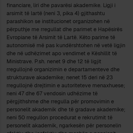
financiare, liri dhe pavarësi akademike. Ligji i
arsimit të lartë (neni 3, pika 4) gjithashtu
parashikon se institucionet organizohen në
përputhje me rregullat dhe parimet e Hapësirës
Evropiane të Arsimit të Lartë. Këto parime të
autonomisë më pas kundërshtohen në vetë ligjin
dhe në udhëzimet apo vendimet e Këshillit të
Ministrave. P.sh. nenet 9 dhe 12 të ligjit
rregullojnë organizimin e departamenteve dhe
strukturave akademike; nenet 15 deri në 23
rregullojnë drejtimin e autoriteteve menaxhuese;
neni 47 dhe 67 vendosin udhëzime të
përgjithshme dhe rregulla për promovimin e
personelit akademik dhe të gradave akademike;
neni 50 rregullon procedurat e rekrutimit të
personelit akademik, ngarkesën për personelin