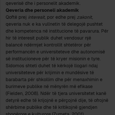
qeverisë dhe i personelit akademik.
Qeveria dhe personeli akademik
Qoftë prej
interesit
, por edhe prej
zakonit
,
qeveria nuk e ka vullnetin të delegojë pushtet
dhe kompetenca në institucione të pavarura. Për
hir të interesit publik duhet vendosur një
balancë ndërmjet kontrollit shtetëror për
performancën e universiteteve dhe autonomisë
së institucioneve për të kryer misionin e tyre.
Sidomos shteti duhet të kërkojë llogari ndaj
universiteteve për krijimin e mundësive të
barabarta për shkollim dhe për menaxhimin e
burimeve publike në mënyrën më efikase
(Fielden, 2008). Ndër të tjera universitetet kanë
detyrë edhe të krijojnë e përçojnë dije, të ofrojnë
shërbime publike dhe të kritikojnë gjendjen
shoqërore e kulturore (Zumeta, 2001).