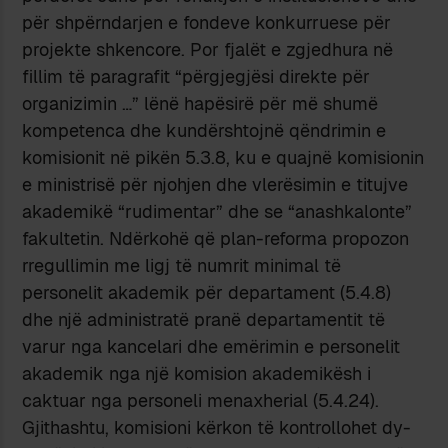
për shpërndarjen e fondeve konkurruese për
projekte shkencore. Por fjalët e zgjedhura në
fillim të paragrafit “përgjegjësi direkte për
organizimin …” lënë hapësirë për më shumë
kompetenca dhe kundërshtojnë qëndrimin e
komisionit në pikën 5.3.8, ku e quajnë komisionin
e ministrisë për njohjen dhe vlerësimin e titujve
akademikë “rudimentar” dhe se “anashkalonte”
fakultetin. Ndërkohë që plan-reforma propozon
rregullimin me ligj të numrit minimal të
personelit akademik për departament (5.4.8)
dhe një administratë pranë departamentit të
varur nga kancelari dhe emërimin e personelit
akademik nga një komision akademikësh i
caktuar nga personeli menaxherial (5.4.24).
Gjithashtu, komisioni kërkon të kontrollohet dy-