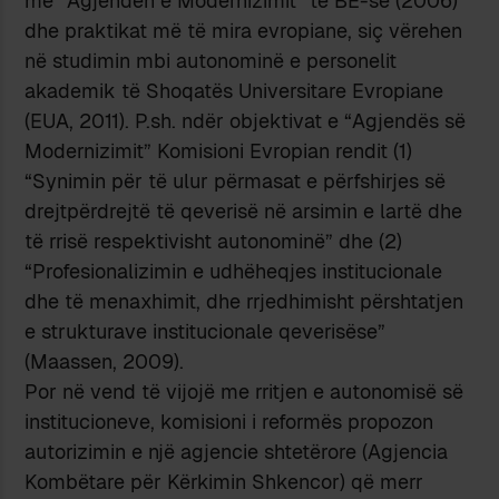
me “Agjendën e Modernizimit” të BE-së (2006)
dhe praktikat më të mira evropiane, siç vërehen
në studimin mbi autonominë e personelit
akademik të Shoqatës Universitare Evropiane
(EUA, 2011). P.sh. ndër objektivat e “Agjendës së
Modernizimit” Komisioni Evropian rendit (1)
“Synimin për të ulur përmasat e përfshirjes së
drejtpërdrejtë të qeverisë në arsimin e lartë dhe
të rrisë respektivisht autonominë” dhe (2)
“Profesionalizimin e udhëheqjes institucionale
dhe të menaxhimit, dhe rrjedhimisht përshtatjen
e strukturave institucionale qeverisëse”
(Maassen, 2009).
Por në vend të vijojë me rritjen e autonomisë së
institucioneve, komisioni i reformës propozon
autorizimin e një agjencie shtetërore (Agjencia
Kombëtare për Kërkimin Shkencor) që merr