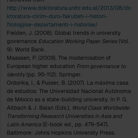
http://www.doktoratura.unitir.edu.al/2013/08/do
ktoratura-clirim-duro-fakulteti-i-histori-
filologjise-departamenti-i-historise/
Fielden, J. (2008). Global trends in university
governance
Education Working Paper Series
(Vol.
9): World Bank.
Maassen, P. (2009). The modernisation of
European higher education
From governance to
identity
(pp. 95-112): Springer.
Ordorika, I., & Pusser, B. (2007). La máxima casa
de estudios: The Universidad Nacional Autónoma
de México as a state-building university. In P. G.
Altbach & J. Balan (Eds.),
World Class Worldwide:
Transforming Research Universities in Asia and
Latin America
(E-book ed., pp. 479-547).
Baltimore: Johns Hopkins University Press.