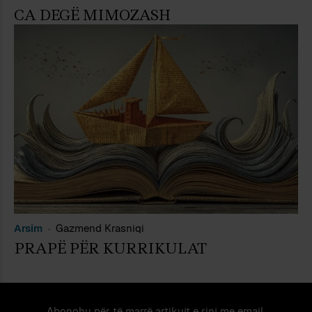
CA DEGË MIMOZASH
Arsim
Gazmend Krasniqi
PRAPË PËR KURRIKULAT
Abonohu për të marrë artikujt e rinj me email.