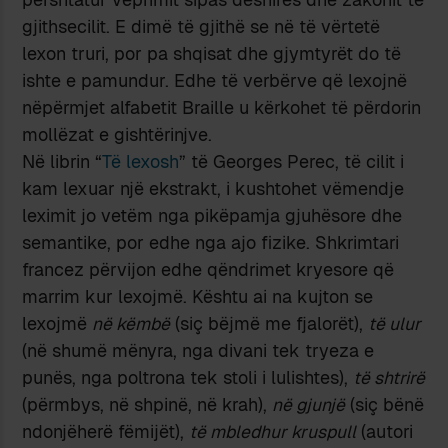
gjithsecilit. E dimë të gjithë se në të vërtetë
lexon truri, por pa shqisat dhe gjymtyrët do të
ishte e pamundur. Edhe të verbërve që lexojnë
nëpërmjet alfabetit Braille u kërkohet të përdorin
mollëzat e gishtërinjve.
Në librin “
Të lexosh
” të Georges Perec, të cilit i
kam lexuar një ekstrakt, i kushtohet vëmendje
leximit jo vetëm nga pikëpamja gjuhësore dhe
semantike, por edhe nga ajo fizike. Shkrimtari
francez përvijon edhe qëndrimet kryesore që
marrim kur lexojmë. Kështu ai na kujton se
lexojmë
në këmbë
(siç bëjmë me fjalorët),
të ulur
(në shumë mënyra, nga divani tek tryeza e
punës, nga poltrona tek stoli i lulishtes),
të shtrirë
(përmbys, në shpinë, në krah),
në gjunjë
(siç bënë
ndonjëherë fëmijët),
të mbledhur kruspull
(autori