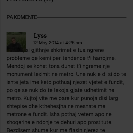
PA KOMENTE
Lyss
12 May 2014 at 4:26 am
Pishak, si gjithnje shkrimet e tua ngrene
probleme qe kemi per tendence t’i harrojme.
Mendoj se kohet tona duhet t’i ngreme nje
monument leximit ne metro. Une nuk e di si do te
ishte jeta ime keto pothuaj njezet vjetet e fundit,
po qe se nuk do te lexoja gjate udhetimit ne
metro. Kujtoj vite me pare kur punoja disi larg
shtepise dhe kthehesjha ne mesnate me
metrone e fundit. Isha pothaj vetem apo ne
shoqerine e ndonje te dehuri apo prostitute.
Bezdisem shume kur me flasin njerez te