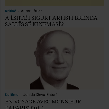
Kritikë
Autor i ftuar
A ËSHTË I SIGURT ARTISTI BRENDA
SALLËS SË KINEMASË?
Kujtime
Jonida Xhyra-Entorf
EN VOYAGE AVEC MONSIEUR
PAPARISTO (II)