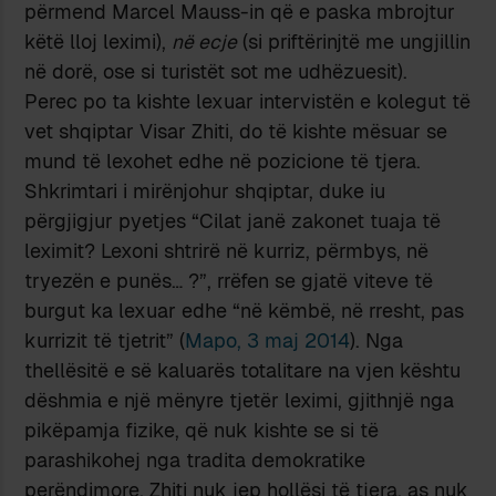
përmend Marcel Mauss-in që e paska mbrojtur
këtë lloj leximi),
në ecje
(si priftërinjtë me ungjillin
në dorë, ose si turistët sot me udhëzuesit).
Perec po ta kishte lexuar intervistën e kolegut të
vet shqiptar Visar Zhiti, do të kishte mësuar se
mund të lexohet edhe në pozicione të tjera.
Shkrimtari i mirënjohur shqiptar, duke iu
përgjigjur pyetjes “Cilat janë zakonet tuaja të
leximit? Lexoni shtrirë në kurriz, përmbys, në
tryezën e punës… ?”, rrëfen se gjatë viteve të
burgut ka lexuar edhe “në këmbë, në rresht, pas
kurrizit të tjetrit” (
Mapo, 3 maj 2014
). Nga
thellësitë e së kaluarës totalitare na vjen kështu
dëshmia e një mënyre tjetër leximi, gjithnjë nga
pikëpamja fizike, që nuk kishte se si të
parashikohej nga tradita demokratike
perëndimore. Zhiti nuk jep hollësi të tjera, as nuk