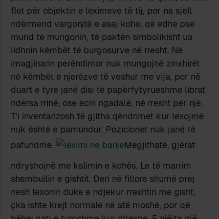
flet për objektin e leximeve të tij, por na sjell
ndërmend vargonjtë e asaj kohe, që edhe pse
mund të mungonin, të paktën simbolikisht ua
lidhnin këmbët të burgosurve në rresht. Në
imagjinarin perëndimor nuk mungojnë zinxhirët
në këmbët e njerëzve të veshur me vija, por në
duart e tyre janë disi të papërfytyrueshme librat
ndërsa rrinë, ose ecin ngadalë, në rresht për një.
T’i inventarizosh të gjitha qëndrimet kur lexojmë
nuk është e pamundur. Pozicionet nuk janë të
pafundme.
Megjithatë, gjërat
ndryshojnë me kalimin e kohës. Le të marrim
shembullin e gishtit. Deri në fillore shumë prej
nesh lexonin duke e ndjekur rreshtin me gisht,
çka ishte krejt normale në atë moshë, por që
bëhej gati e turpshme kur rriteshe. E njëjta gjë