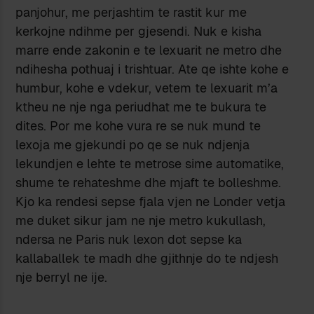
panjohur, me perjashtim te rastit kur me
kerkojne ndihme per gjesendi. Nuk e kisha
marre ende zakonin e te lexuarit ne metro dhe
ndihesha pothuaj i trishtuar. Ate qe ishte kohe e
humbur, kohe e vdekur, vetem te lexuarit m’a
ktheu ne nje nga periudhat me te bukura te
dites. Por me kohe vura re se nuk mund te
lexoja me gjekundi po qe se nuk ndjenja
lekundjen e lehte te metrose sime automatike,
shume te rehateshme dhe mjaft te bolleshme.
Kjo ka rendesi sepse fjala vjen ne Londer vetja
me duket sikur jam ne nje metro kukullash,
ndersa ne Paris nuk lexon dot sepse ka
kallaballek te madh dhe gjithnje do te ndjesh
nje berryl ne ije.