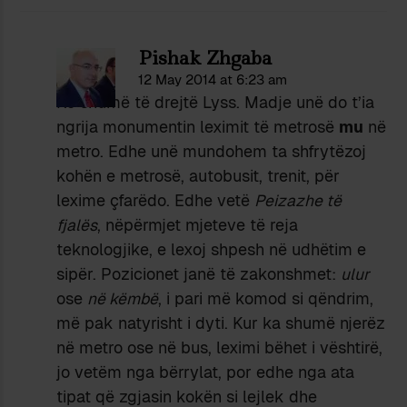
Pishak Zhgaba
12 May 2014 at 6:23 am
Ke shumë të drejtë Lyss. Madje unë do t’ia
ngrija monumentin leximit të metrosë
mu
në
metro. Edhe unë mundohem ta shfrytëzoj
kohën e metrosë, autobusit, trenit, për
lexime çfarëdo. Edhe vetë
Peizazhe të
fjalës
, nëpërmjet mjeteve të reja
teknologjike, e lexoj shpesh në udhëtim e
sipër. Pozicionet janë të zakonshmet:
ulur
ose
në këmbë
, i pari më komod si qëndrim,
më pak natyrisht i dyti. Kur ka shumë njerëz
në metro ose në bus, leximi bëhet i vështirë,
jo vetëm nga bërrylat, por edhe nga ata
tipat që zgjasin kokën si lejlek dhe