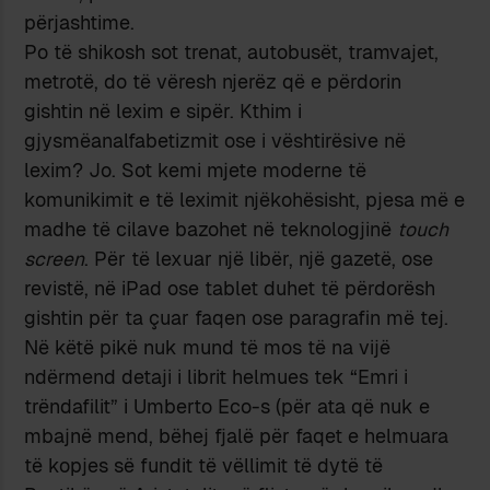
përjashtime.
Po të shikosh sot trenat, autobusët, tramvajet,
metrotë, do të vëresh njerëz që e përdorin
gishtin në lexim e sipër. Kthim i
gjysmëanalfabetizmit ose i vështirësive në
lexim? Jo. Sot kemi mjete moderne të
komunikimit e të leximit njëkohësisht, pjesa më e
madhe të cilave bazohet në teknologjinë
touch
screen
. Për të lexuar një libër, një gazetë, ose
revistë, në iPad ose tablet duhet të përdorësh
gishtin për ta çuar faqen ose paragrafin më tej.
Në këtë pikë nuk mund të mos të na vijë
ndërmend detaji i librit helmues tek “Emri i
trëndafilit” i Umberto Eco-s (për ata që nuk e
mbajnë mend, bëhej fjalë për faqet e helmuara
të kopjes së fundit të vëllimit të dytë të