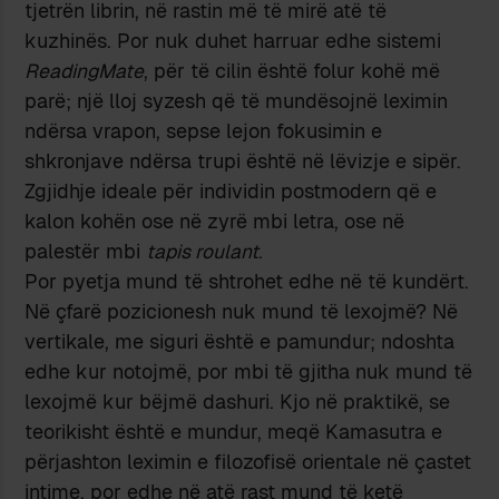
tjetrën librin, në rastin më të mirë atë të
kuzhinës. Por nuk duhet harruar edhe sistemi
ReadingMate
, për të cilin është folur kohë më
parë; një lloj syzesh që të mundësojnë leximin
ndërsa vrapon, sepse lejon fokusimin e
shkronjave ndërsa trupi është në lëvizje e sipër.
Zgjidhje ideale për individin postmodern që e
kalon kohën ose në zyrë mbi letra, ose në
palestër mbi
tapis roulant
.
Por pyetja mund të shtrohet edhe në të kundërt.
Në çfarë pozicionesh nuk mund të lexojmë? Në
vertikale, me siguri është e pamundur; ndoshta
edhe kur notojmë, por mbi të gjitha nuk mund të
lexojmë kur bëjmë dashuri. Kjo në praktikë, se
teorikisht është e mundur, meqë Kamasutra e
përjashton leximin e filozofisë orientale në çastet
intime, por edhe në atë rast mund të ketë