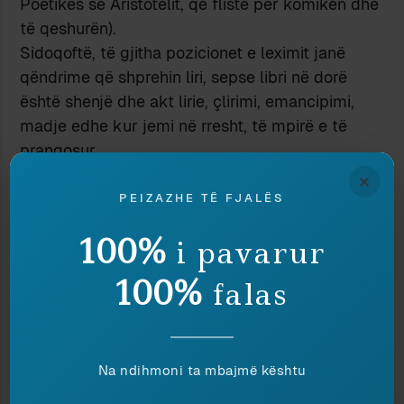
Poetikës së Aristotelit, që fliste për komiken dhe
të qeshurën).
Sidoqoftë, të gjitha pozicionet e leximit janë
qëndrime që shprehin liri, sepse libri në dorë
është shenjë dhe akt lirie, çlirimi, emancipimi,
madje edhe kur jemi në rresht, të mpirë e të
prangosur.
×
Ndaje:
PEIZAZHE TË FJALËS
100%
i pavarur
100%
UDHËTIMI BRENDA
PYETJE ME PERÇE
falas
UDHËTIMIT
11 September 2018
31 August 2025
In "Letërsi"
In "Udhëtime"
PSE LEXOJMË
Na ndihmoni ta mbajmë kështu
27 April 2025
In "Lexim"