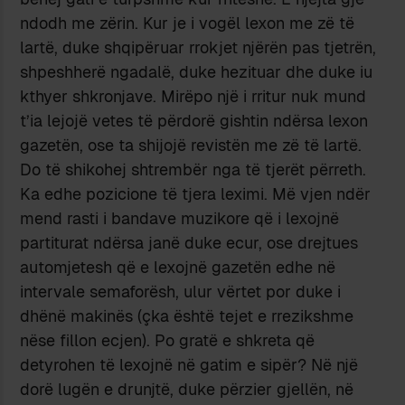
ndodh me zërin. Kur je i vogël lexon me zë të
lartë, duke shqipëruar rrokjet njërën pas tjetrën,
shpeshherë ngadalë, duke hezituar dhe duke iu
kthyer shkronjave. Mirëpo një i rritur nuk mund
t’ia lejojë vetes të përdorë gishtin ndërsa lexon
gazetën, ose ta shijojë revistën me zë të lartë.
Do të shikohej shtrembër nga të tjerët përreth.
Ka edhe pozicione të tjera leximi. Më vjen ndër
mend rasti i bandave muzikore që i lexojnë
partiturat ndërsa janë duke ecur, ose drejtues
automjetesh që e lexojnë gazetën edhe në
intervale semaforësh, ulur vërtet por duke i
dhënë makinës (çka është tejet e rrezikshme
nëse fillon ecjen). Po gratë e shkreta që
detyrohen të lexojnë në gatim e sipër? Në një
dorë lugën e drunjtë, duke përzier gjellën, në