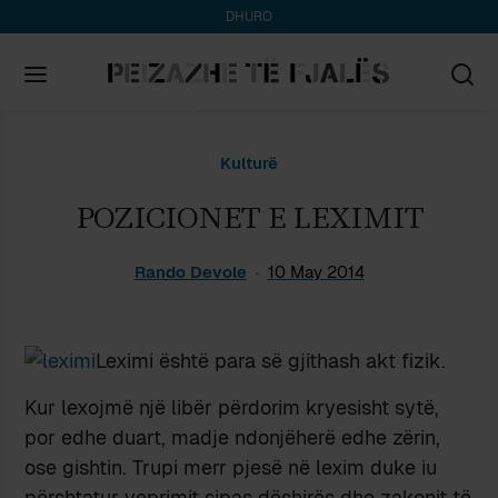
DHURO
Search
Kulturë
for:
POZICIONET E LEXIMIT
Rando Devole
10 May 2014
Leximi është para së gjithash akt fizik.
Kur lexojmë një libër përdorim kryesisht sytë,
por edhe duart, madje ndonjëherë edhe zërin,
ose gishtin. Trupi merr pjesë në lexim duke iu
përshtatur veprimit sipas dëshirës dhe zakonit të