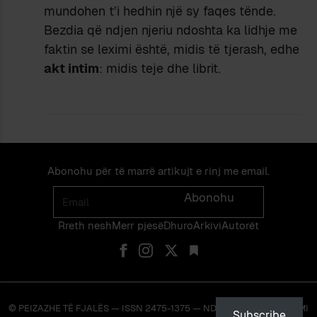
mundohen t’i hedhin një sy faqes tënde.
Bezdia që ndjen njeriu ndoshta ka lidhje me
faktin se leximi është, midis të tjerash, edhe
akt intim
: midis teje dhe librit.
Abonohu për të marrë artikujt e rinj me email.
Email
Abonohu
Rreth nesh
Merr pjes​​ë​
Dhuro
Arkivi
Autorët
© PEIZAZHE TË FJALËS — ISSN 2475-1375 — NDALOHET RIPRODHIMI
Subscribe