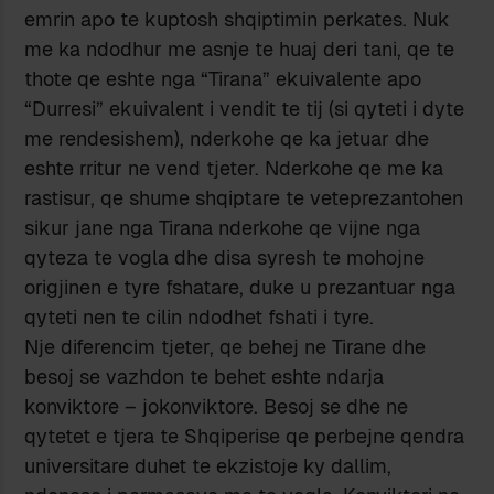
emrin apo te kuptosh shqiptimin perkates. Nuk
me ka ndodhur me asnje te huaj deri tani, qe te
thote qe eshte nga “Tirana” ekuivalente apo
“Durresi” ekuivalent i vendit te tij (si qyteti i dyte
me rendesishem), nderkohe qe ka jetuar dhe
eshte rritur ne vend tjeter. Nderkohe qe me ka
rastisur, qe shume shqiptare te veteprezantohen
sikur jane nga Tirana nderkohe qe vijne nga
qyteza te vogla dhe disa syresh te mohojne
origjinen e tyre fshatare, duke u prezantuar nga
qyteti nen te cilin ndodhet fshati i tyre.
Nje diferencim tjeter, qe behej ne Tirane dhe
besoj se vazhdon te behet eshte ndarja
konviktore – jokonviktore. Besoj se dhe ne
qytetet e tjera te Shqiperise qe perbejne qendra
universitare duhet te ekzistoje ky dallim,