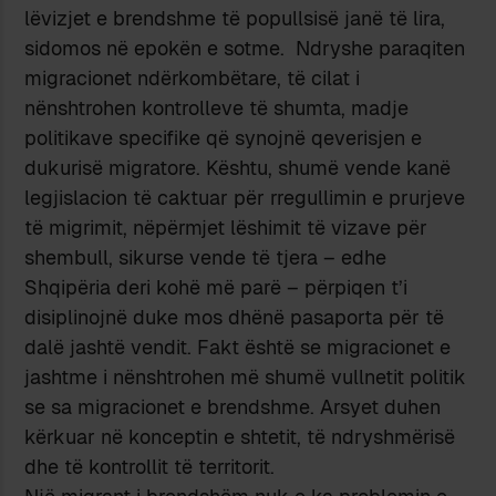
lëvizjet e brendshme të popullsisë janë të lira,
sidomos në epokën e sotme. Ndryshe paraqiten
migracionet ndërkombëtare, të cilat i
nënshtrohen kontrolleve të shumta, madje
politikave specifike që synojnë qeverisjen e
dukurisë migratore. Kështu, shumë vende kanë
legjislacion të caktuar për rregullimin e prurjeve
të migrimit, nëpërmjet lëshimit të vizave për
shembull, sikurse vende të tjera – edhe
Shqipëria deri kohë më parë – përpiqen t’i
disiplinojnë duke mos dhënë pasaporta për të
dalë jashtë vendit. Fakt është se migracionet e
jashtme i nënshtrohen më shumë vullnetit politik
se sa migracionet e brendshme. Arsyet duhen
kërkuar në konceptin e shtetit, të ndryshmërisë
dhe të kontrollit të territorit.