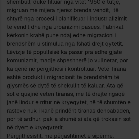
shembull, duke filluar nga vitet 1950 e tutje,
migruan me mijëra njerëz brenda vendit, të
shtyrë nga procesi i planifikuar i industrializimit
të vendit dhe nga urbanizimi pasues. Fabrikat
kërkonin krahë pune ndaj edhe migracioni i
brendshëm u stimulua nga fshati drejt qytetit.
Lëvizje të popullsisë ka pasur pra edhe gjatë
komunizmit, madje shpeshherë jo vullnetar, por
ka qenë në përgjithësi i kontrolluar. Vetë Tirana
është produkt i migracionit të brendshëm të
gjysmës së dytë të shekullit të kaluar. Ata që
sot e quajnë veten tiranas, me të drejtë ngaqë
janë lindur e rritur në kryeqytet, në të shumtën e
rasteve nuk i kanë prindërit tiranas denbabaden,
por të ardhur, pak a shumë si ata që trokasin sot
në dyert e kryeqytetit.
Përgjithësisht, me përjashtimet e sipërme,