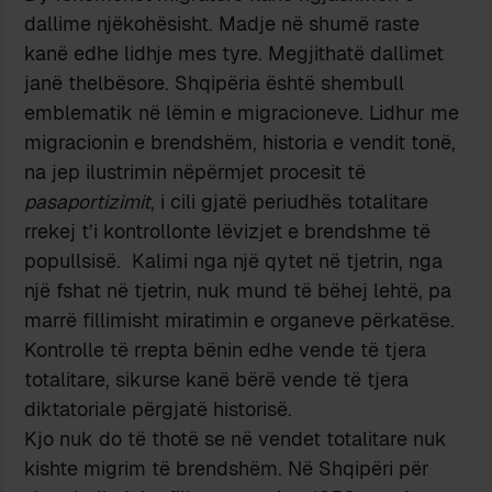
dallime njëkohësisht. Madje në shumë raste
kanë edhe lidhje mes tyre. Megjithatë dallimet
janë thelbësore. Shqipëria është shembull
emblematik në lëmin e migracioneve. Lidhur me
migracionin e brendshëm, historia e vendit tonë,
na jep ilustrimin nëpërmjet procesit të
pasaportizimit
, i cili gjatë periudhës totalitare
rrekej t’i kontrollonte lëvizjet e brendshme të
popullsisë. Kalimi nga një qytet në tjetrin, nga
një fshat në tjetrin, nuk mund të bëhej lehtë, pa
marrë fillimisht miratimin e organeve përkatëse.
Kontrolle të rrepta bënin edhe vende të tjera
totalitare, sikurse kanë bërë vende të tjera
diktatoriale përgjatë historisë.
Kjo nuk do të thotë se në vendet totalitare nuk
kishte migrim të brendshëm. Në Shqipëri për