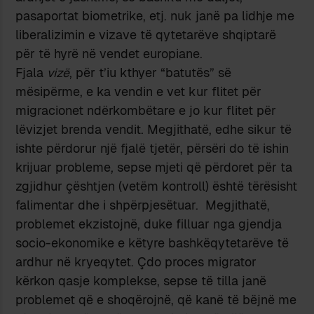
pasaportat biometrike, etj. nuk janë pa lidhje me
liberalizimin e vizave të qytetarëve shqiptarë
për të hyrë në vendet europiane.
Fjala
vizë
, për t’iu kthyer “batutës” së
mësipërme, e ka vendin e vet kur flitet për
migracionet ndërkombëtare e jo kur flitet për
lëvizjet brenda vendit. Megjithatë, edhe sikur të
ishte përdorur një fjalë tjetër, përsëri do të ishin
krijuar probleme, sepse mjeti që përdoret për ta
zgjidhur çështjen (vetëm kontroll) është tërësisht
falimentar dhe i shpërpjesëtuar. Megjithatë,
problemet ekzistojnë, duke filluar nga gjendja
socio-ekonomike e këtyre bashkëqytetarëve të
ardhur në kryeqytet. Çdo proces migrator
kërkon qasje komplekse, sepse të tilla janë
problemet që e shoqërojnë, që kanë të bëjnë me