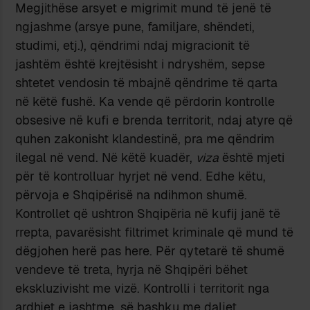
Megjithëse arsyet e migrimit mund të jenë të
ngjashme (arsye pune, familjare, shëndeti,
studimi, etj.), qëndrimi ndaj migracionit të
jashtëm është krejtësisht i ndryshëm, sepse
shtetet vendosin të mbajnë qëndrime të qarta
në këtë fushë. Ka vende që përdorin kontrolle
obsesive në kufi e brenda territorit, ndaj atyre që
quhen zakonisht klandestinë, pra me qëndrim
ilegal në vend. Në këtë kuadër,
viza
është mjeti
për të kontrolluar hyrjet në vend. Edhe këtu,
përvoja e Shqipërisë na ndihmon shumë.
Kontrollet që ushtron Shqipëria në kufij janë të
rrepta, pavarësisht filtrimet kriminale që mund të
dëgjohen herë pas here. Për qytetarë të shumë
vendeve të treta, hyrja në Shqipëri bëhet
ekskluzivisht me vizë. Kontrolli i territorit nga
ardhjet e jashtme, së bashku me daljet,