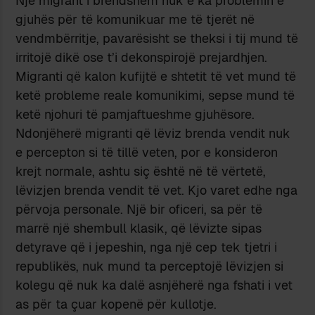
Një migrant i brendshëm nuk e ka problemin e
gjuhës për të komunikuar me të tjerët në
vendmbërritje, pavarësisht se theksi i tij mund të
irritojë dikë ose t’i dekonspirojë prejardhjen.
Migranti që kalon kufijtë e shtetit të vet mund të
ketë probleme reale komunikimi, sepse mund të
ketë njohuri të pamjaftueshme gjuhësore.
Ndonjëherë migranti që lëviz brenda vendit nuk
e percepton si të tillë veten, por e konsideron
krejt normale, ashtu siç është në të vërtetë,
lëvizjen brenda vendit të vet. Kjo varet edhe nga
përvoja personale. Një bir oficeri, sa për të
marrë një shembull klasik, që lëvizte sipas
detyrave që i jepeshin, nga një cep tek tjetri i
republikës, nuk mund ta perceptojë lëvizjen si
kolegu që nuk ka dalë asnjëherë nga fshati i vet
as për ta çuar kopenë për kullotje.