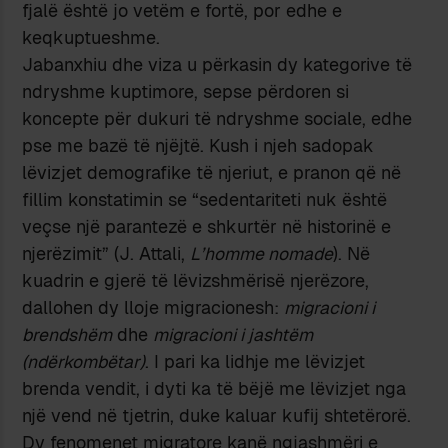
fjalë është jo vetëm e fortë, por edhe e
keqkuptueshme.
Jabanxhiu dhe viza u përkasin dy kategorive të
ndryshme kuptimore, sepse përdoren si
koncepte për dukuri të ndryshme sociale, edhe
pse me bazë të njëjtë. Kush i njeh sadopak
lëvizjet demografike të njeriut, e pranon që në
fillim konstatimin se “sedentariteti nuk është
veçse një parantezë e shkurtër në historinë e
njerëzimit” (J. Attali,
L’homme nomade
). Në
kuadrin e gjerë të lëvizshmërisë njerëzore,
dallohen dy lloje migracionesh:
migracioni i
brendshëm
dhe
migracioni i jashtëm
(ndërkombëtar)
. I pari ka lidhje me lëvizjet
brenda vendit, i dyti ka të bëjë me lëvizjet nga
një vend në tjetrin, duke kaluar kufij shtetërorë.
Dy fenomenet migratore kanë ngjashmëri e