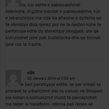
Hahahaha, kjo eshte e pabesueshme!
Nderkohe, si gjithe batutat e pabesueshme, kjo
e jabanxhinjve me vize ka aftesine e dyfishte qe
te ofendoje disa njerez por ne te njejten kohe te
perforcoje edhe dy stereotipe jetegjate: ate qe
bukuroshet jane pak budallacka dhe qe tironsit
jane rob te trashe.
ele
22 January 2014 at 2:52 pm
Ajo qe te ben pershtypje eshte, se per shkak te
procesit te urbanizimit disi te vonuar ne Shqiperi
(ne kohen e komunizmit mund te perceptohet
me teper si transferim, ndersa pas renies se