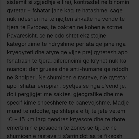
sistemit si zgjedhje e lire), kontrastet ne binomin
qytetar – fshatar jane kaq te hatashme, saqe
nuk ndeshen ne te njejten shkalle ne vende te
tjera te Evropes, te pakten ne kohen e sotme.
Pavaresisht, se ne cdo shtet ekzistojne
kategorizime te ndryshme per ata qe jane nga
kryeqyteti dhe atyre qe vijne prej qytetesh apo
fshatrash te tjera, diferencimi qe kryhet nuk ka
nuancat denigruese dhe anti-humane qe ndodh
ne Shqiperi. Ne shumicen e rasteve, nje qytetar
apo fshatar evropian, pyetjes se nga c’vend je,
do i pergjigjet me saktesi gjeografike dhe me
specifikime shpeshhere te panevojshme. Madje
mund te ndodhe, qe shtepia e tij te jete vetem
10 – 15 km larg qendres kryesore dhe te thote
emertimin e posacem te zones se tij, qe ne
shumicen e rasteve ti s’arrin dot as te fiksosh