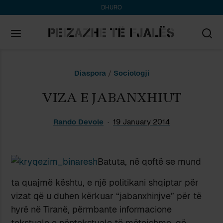
DHURO
Search
Diaspora
/
Sociologji
for:
VIZA E JABANXHIUT
Rando Devole
19 January 2014
Batuta, në qoftë se mund
ta quajmë kështu, e një politikani shqiptar për
vizat që u duhen kërkuar “jabanxhinjve” për të
hyrë në Tiranë, përmbante informacione
tekstuale e nëntekstuale të mëtejshme, që