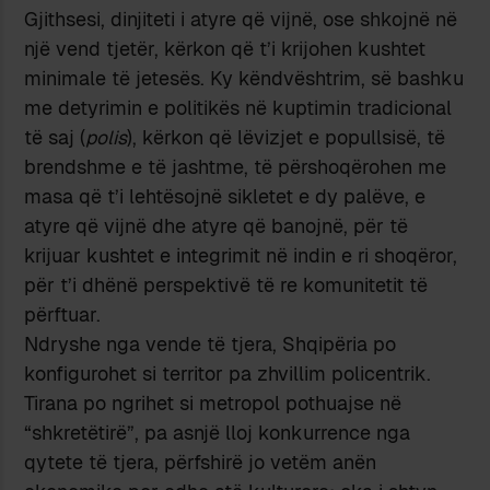
Gjithsesi, dinjiteti i atyre që vijnë, ose shkojnë në
një vend tjetër, kërkon që t’i krijohen kushtet
minimale të jetesës. Ky këndvështrim, së bashku
me detyrimin e politikës në kuptimin tradicional
të saj (
polis
), kërkon që lëvizjet e popullsisë, të
brendshme e të jashtme, të përshoqërohen me
masa që t’i lehtësojnë sikletet e dy palëve, e
atyre që vijnë dhe atyre që banojnë, për të
krijuar kushtet e integrimit në indin e ri shoqëror,
për t’i dhënë perspektivë të re komunitetit të
përftuar.
Ndryshe nga vende të tjera, Shqipëria po
konfigurohet si territor pa zhvillim policentrik.
Tirana po ngrihet si metropol pothuajse në
“shkretëtirë”, pa asnjë lloj konkurrence nga
qytete të tjera, përfshirë jo vetëm anën