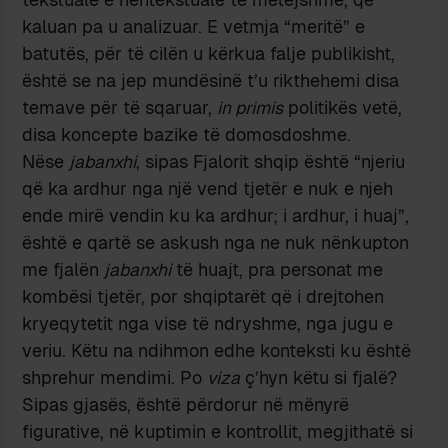
kaluan pa u analizuar. E vetmja “meritë” e
batutës, për të cilën u kërkua falje publikisht,
është se na jep mundësinë t’u rikthehemi disa
temave për të sqaruar,
in primis
politikës vetë,
disa koncepte bazike të domosdoshme.
Nëse
jabanxhi
, sipas Fjalorit shqip është “njeriu
që ka ardhur nga një vend tjetër e nuk e njeh
ende mirë vendin ku ka ardhur; i ardhur, i huaj”,
është e qartë se askush nga ne nuk nënkupton
me fjalën
jabanxhi
të huajt, pra personat me
kombësi tjetër, por shqiptarët që i drejtohen
kryeqytetit nga vise të ndryshme, nga jugu e
veriu. Këtu na ndihmon edhe konteksti ku është
shprehur mendimi. Po
viza
ç’hyn këtu si fjalë?
Sipas gjasës, është përdorur në mënyrë
figurative, në kuptimin e kontrollit, megjithatë si