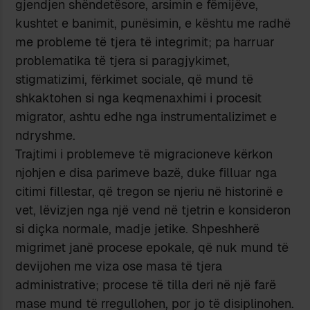
gjendjen shëndetësore, arsimin e fëmijëve,
kushtet e banimit, punësimin, e kështu me radhë
me probleme të tjera të integrimit; pa harruar
problematika të tjera si paragjykimet,
stigmatizimi, fërkimet sociale, që mund të
shkaktohen si nga keqmenaxhimi i procesit
migrator, ashtu edhe nga instrumentalizimet e
ndryshme.
Trajtimi i problemeve të migracioneve kërkon
njohjen e disa parimeve bazë, duke filluar nga
citimi fillestar, që tregon se njeriu në historinë e
vet, lëvizjen nga një vend në tjetrin e konsideron
si diçka normale, madje jetike. Shpeshherë
migrimet janë procese epokale, që nuk mund të
devijohen me viza ose masa të tjera
administrative; procese të tilla deri në një farë
mase mund të rregullohen, por jo të disiplinohen.