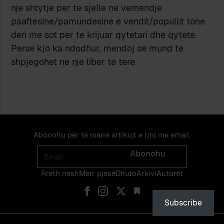
nje shtytje per te sjelle ne vemendje
paaftesine/pamundesine e vendit/popullit tone
deri me sot per te krijuar qytetari dhe qytete.
Perse kjo ka ndodhur, mendoj se mund te
shpjegohet ne nje liber te tere.
Abonohu për të marrë artikujt e rinj me email.
Email
Abonohu
Rreth nesh
Merr pjes​​ë​
Dhuro
Arkivi
Autorët
Subscribe