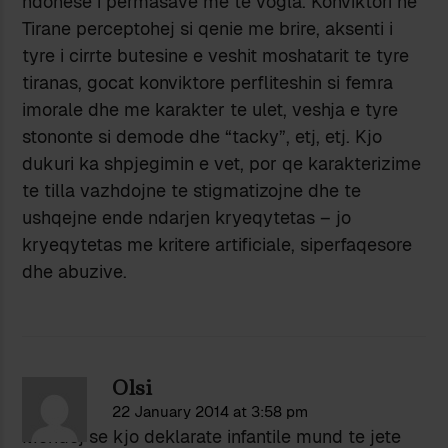
ndonese i permasave me te vogla. Konviktori ne
Tirane perceptohej si qenie me brire, aksenti i
tyre i cirrte butesine e veshit moshatarit te tyre
tiranas, gocat konviktore perfliteshin si femra
imorale dhe me karakter te ulet, veshja e tyre
stononte si demode dhe “tacky”, etj, etj. Kjo
dukuri ka shpjegimin e vet, por qe karakterizime
te tilla vazhdojne te stigmatizojne dhe te
ushqejne ende ndarjen kryeqytetas – jo
kryeqytetas me kritere artificiale, siperfaqesore
dhe abuzive.
Olsi
22 January 2014 at 3:58 pm
Mendoj se kjo deklarate infantile mund te jete