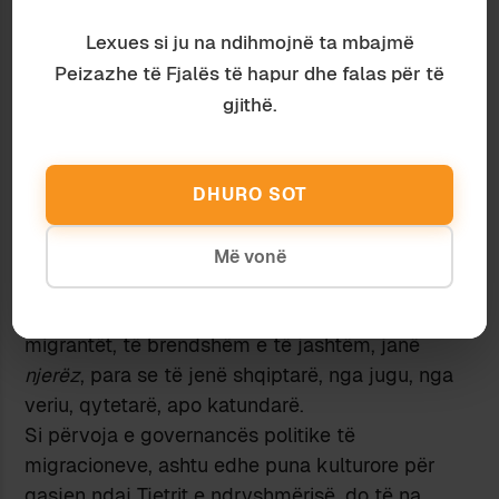
Parimi tjetër ka të bëjë me përdorimin e klisheve
Lexues si ju na ndihmojnë ta mbajmë
në lëmin e migracioneve, ku më shumë se kudo
Peizazhe të Fjalës të hapur dhe falas për të
e tregojnë hapur brishtësinë dhe dështimin e
tyre, por ku bëjnë edhe më shumë dëme sepse
gjithë.
ndikojnë mbi frikat primordiale të njeriut. Kush
luan me to, tregon në rastin më të mirë
injorancën e vet. Migracioni kërkon së pari
DHURO SOT
realizëm. Ligjërimi për migracionet e politikat
migratore duhet çliruar nga retorikat e ndryshme
Më vonë
dhe duhet pastruar nga papastërtitë
paragjykimore. Nuk duhet të harrojnë se
migrantët, të brendshëm e të jashtëm, janë
njerëz
, para se të jenë shqiptarë, nga jugu, nga
veriu, qytetarë, apo katundarë.
Si përvoja e governancës politike të
migracioneve, ashtu edhe puna kulturore për
qasjen ndaj Tjetrit e ndryshmërisë, do të na