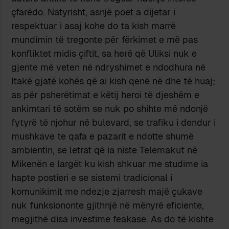
çfarëdo. Natyrisht, asnjë poet a dijetar i
respektuar i asaj kohe do ta kish marrë
mundimin të tregonte për fërkimet e më pas
konfliktet midis çiftit, sa herë që Uliksi nuk e
gjente më veten në ndryshimet e ndodhura në
Itakë gjatë kohës që ai kish qenë në dhe të huaj;
as për psherëtimat e këtij heroi të djeshëm e
ankimtari të sotëm se nuk po shihte më ndonjë
fytyrë të njohur në bulevard, se trafiku i dendur i
mushkave te qafa e pazarit e ndotte shumë
ambientin, se letrat që ia niste Telemakut në
Mikenën e largët ku kish shkuar me studime ia
hapte postieri e se sistemi tradicional i
komunikimit me ndezje zjarresh majë çukave
nuk funksiononte gjithnjë në mënyrë eficiente,
megjithë disa investime feakase. As do të kishte