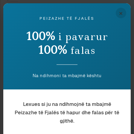
Ndaje:
×
PEIZAZHE TË FJALËS
100%
i pavarur
EKONOMIA SIPAS ULIKSIT E
KTHIME TË PAMUNDSHME
100%
JAZONIT
19 January 2017
falas
17 December 2007
In "Emigracion"
In "Antropologji"
ULIKSI JOYCE EISENSTEIN
KAPITALI
Na ndihmoni ta mbajmë kështu
16 June 2022
In "Filozofi"
Lexues si ju na ndihmojnë ta mbajmë
Peizazhe të Fjalës të hapur dhe falas për të
Discover more from Peizazhe të fjalës
gjithë.
Subscribe to get the latest posts sent to your email.
Type your email…