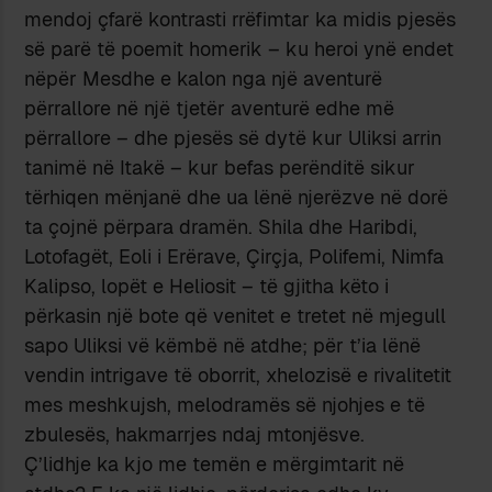
mendoj çfarë kontrasti rrëfimtar ka midis pjesës
së parë të poemit homerik – ku heroi ynë endet
nëpër Mesdhe e kalon nga një aventurë
përrallore në një tjetër aventurë edhe më
përrallore – dhe pjesës së dytë kur Uliksi arrin
tanimë në Itakë – kur befas perënditë sikur
tërhiqen mënjanë dhe ua lënë njerëzve në dorë
ta çojnë përpara dramën. Shila dhe Haribdi,
Lotofagët, Eoli i Erërave, Çirçja, Polifemi, Nimfa
Kalipso, lopët e Heliosit – të gjitha këto i
përkasin një bote që venitet e tretet në mjegull
sapo Uliksi vë këmbë në atdhe; për t’ia lënë
vendin intrigave të oborrit, xhelozisë e rivalitetit
mes meshkujsh, melodramës së njohjes e të
zbulesës, hakmarrjes ndaj mtonjësve.
Ç’lidhje ka kjo me temën e mërgimtarit në