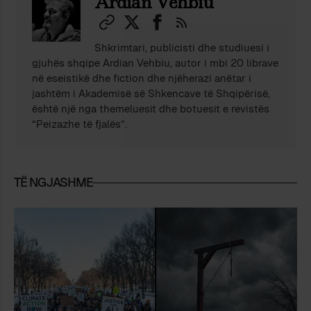
Ardian Vehbiu
Shkrimtari, publicisti dhe studiuesi i
gjuhës shqipe Ardian Vehbiu, autor i mbi 20 librave
në eseistikë dhe fiction dhe njëherazi anëtar i
jashtëm i Akademisë së Shkencave të Shqipërisë,
është një nga themeluesit dhe botuesit e revistës
“Peizazhe të fjalës”.
TË NGJASHME