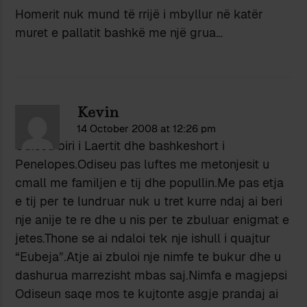
Homerit nuk mund të rrijë i mbyllur në katër
muret e pallatit bashkë me një grua…
Kevin
14 October 2008 at 12:26 pm
Odiseu biri i Laertit dhe bashkeshort i
Penelopes.Odiseu pas luftes me metonjesit u
cmall me familjen e tij dhe popullin.Me pas etja
e tij per te lundruar nuk u tret kurre ndaj ai beri
nje anije te re dhe u nis per te zbuluar enigmat e
jetes.Thone se ai ndaloi tek nje ishull i quajtur
“Eubeja”.Atje ai zbuloi nje nimfe te bukur dhe u
dashurua marrezisht mbas saj.Nimfa e magjepsi
Odiseun saqe mos te kujtonte asgje prandaj ai