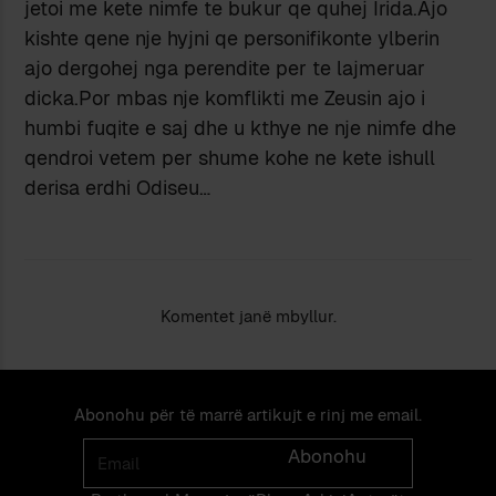
jetoi me kete nimfe te bukur qe quhej Irida.Ajo
kishte qene nje hyjni qe personifikonte ylberin
ajo dergohej nga perendite per te lajmeruar
dicka.Por mbas nje komflikti me Zeusin ajo i
humbi fuqite e saj dhe u kthye ne nje nimfe dhe
qendroi vetem per shume kohe ne kete ishull
derisa erdhi Odiseu…
Komentet janë mbyllur.
Abonohu për të marrë artikujt e rinj me email.
Email
Abonohu