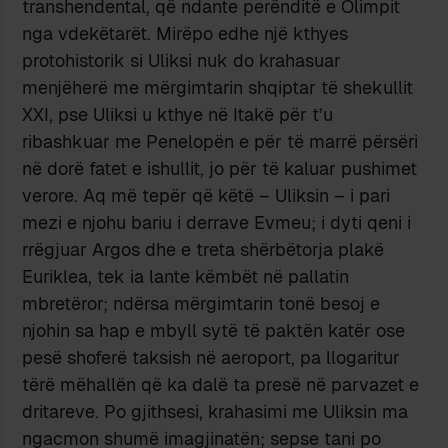
transhendental, që ndante perënditë e Olimpit
nga vdekëtarët. Mirëpo edhe një kthyes
protohistorik si Uliksi nuk do krahasuar
menjëherë me mërgimtarin shqiptar të shekullit
XXI, pse Uliksi u kthye në Itakë për t’u
ribashkuar me Penelopën e për të marrë përsëri
në dorë fatet e ishullit, jo për të kaluar pushimet
verore. Aq më tepër që këtë – Uliksin – i pari
mezi e njohu bariu i derrave Evmeu; i dyti qeni i
rrëgjuar Argos dhe e treta shërbëtorja plakë
Euriklea, tek ia lante këmbët në pallatin
mbretëror; ndërsa mërgimtarin tonë besoj e
njohin sa hap e mbyll sytë të paktën katër ose
pesë shoferë taksish në aeroport, pa llogaritur
tërë mëhallën që ka dalë ta presë në parvazet e
dritareve. Po gjithsesi, krahasimi me Uliksin ma
ngacmon shumë imagjinatën; sepse tani po