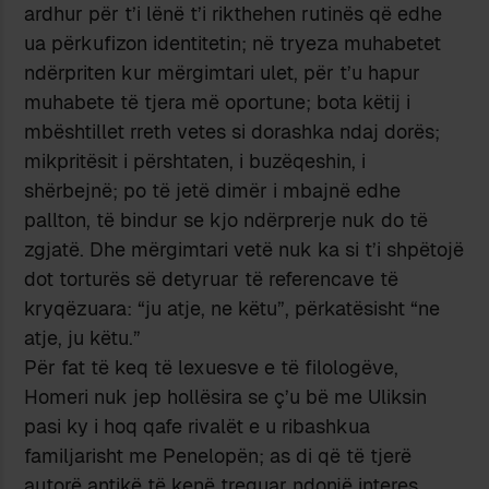
ardhur për t’i lënë t’i rikthehen rutinës që edhe
ua përkufizon identitetin; në tryeza muhabetet
ndërpriten kur mërgimtari ulet, për t’u hapur
muhabete të tjera më oportune; bota këtij i
mbështillet rreth vetes si dorashka ndaj dorës;
mikpritësit i përshtaten, i buzëqeshin, i
shërbejnë; po të jetë dimër i mbajnë edhe
pallton, të bindur se kjo ndërprerje nuk do të
zgjatë. Dhe mërgimtari vetë nuk ka si t’i shpëtojë
dot torturës së detyruar të referencave të
kryqëzuara: “ju atje, ne këtu”, përkatësisht “ne
atje, ju këtu.”
Për fat të keq të lexuesve e të filologëve,
Homeri nuk jep hollësira se ç’u bë me Uliksin
pasi ky i hoq qafe rivalët e u ribashkua
familjarisht me Penelopën; as di që të tjerë
autorë antikë të kenë treguar ndonjë interes