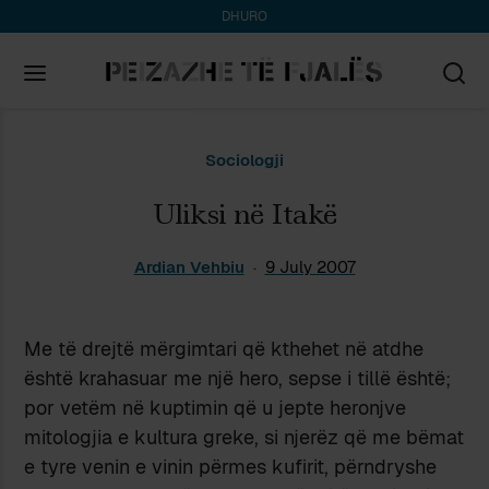
DHURO
Search
Sociologji
for:
Uliksi në Itakë
Ardian Vehbiu
9 July 2007
Me të drejtë mërgimtari që kthehet në atdhe
është krahasuar me një hero, sepse i tillë është;
por vetëm në kuptimin që u jepte heronjve
mitologjia e kultura greke, si njerëz që me bëmat
e tyre venin e vinin përmes kufirit, përndryshe