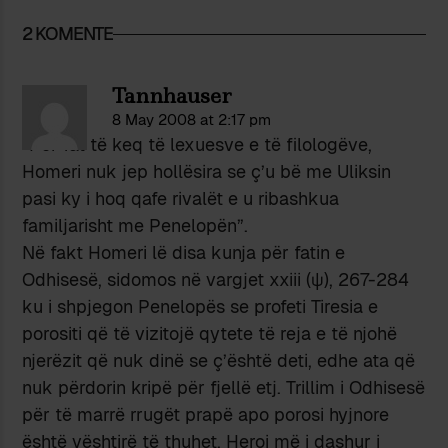
2 KOMENTE
Tannhauser
8 May 2008 at 2:17 pm
”Për fat të keq të lexuesve e të filologëve,
Homeri nuk jep hollësira se ç’u bë me Uliksin
pasi ky i hoq qafe rivalët e u ribashkua
familjarisht me Penelopën”.
Në fakt Homeri lë disa kunja për fatin e
Odhisesë, sidomos në vargjet xxiii (ψ), 267-284
ku i shpjegon Penelopës se profeti Tiresia e
porositi që të vizitojë qytete të reja e të njohë
njerëzit që nuk dinë se ç’është deti, edhe ata që
nuk përdorin kripë për fjellë etj. Trillim i Odhisesë
për të marrë rrugët prapë apo porosi hyjnore
është vështirë të thuhet. Heroi më i dashur i