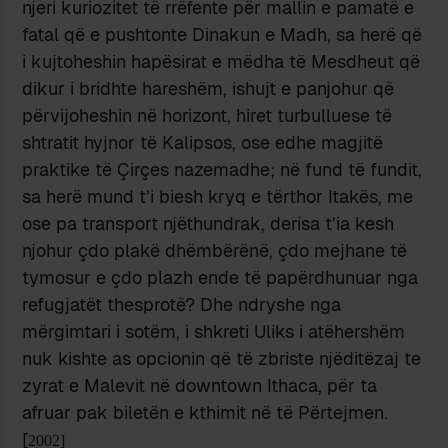
njeri kuriozitet të rrëfente për mallin e pamatë e
fatal që e pushtonte Dinakun e Madh, sa herë që
i kujtoheshin hapësirat e mëdha të Mesdheut që
dikur i bridhte hareshëm, ishujt e panjohur që
përvijoheshin në horizont, hiret turbulluese të
shtratit hyjnor të Kalipsos, ose edhe magjitë
praktike të Çirçes nazemadhe; në fund të fundit,
sa herë mund t’i biesh kryq e tërthor Itakës, me
ose pa transport njëthundrak, derisa t’ia kesh
njohur çdo plakë dhëmbërënë, çdo mejhane të
tymosur e çdo plazh ende të papërdhunuar nga
refugjatët thesprotë? Dhe ndryshe nga
mërgimtari i sotëm, i shkreti Uliks i atëhershëm
nuk kishte as opcionin që të zbriste njëditëzaj te
zyrat e Malevit në downtown Ithaca, për ta
afruar pak biletën e kthimit në të Përtejmen.
[
2002]