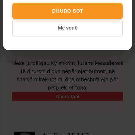
Subscribe
DHURO SOT
Më vonë
Ndaj
Ruaj
Nëse ju pëlqeu ky shkrim, lutemi konsideroni
të dhuroni diçka nëpërmjet butonit, në
shenjë mirëkuptimi dhe mbështetjeje për
përpjekjet tona.