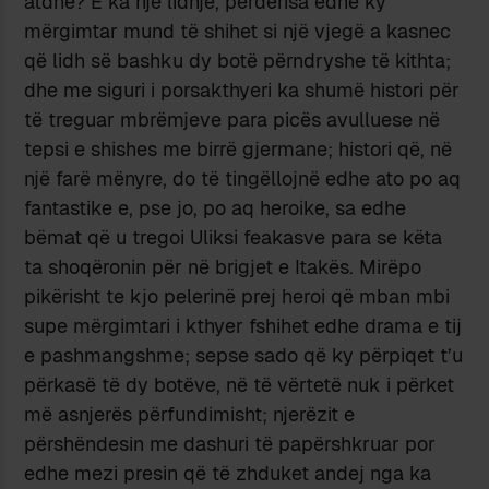
atdhe? E ka një lidhje, përderisa edhe ky
mërgimtar mund të shihet si një vjegë a kasnec
që lidh së bashku dy botë përndryshe të kithta;
dhe me siguri i porsakthyeri ka shumë histori për
të treguar mbrëmjeve para picës avulluese në
tepsi e shishes me birrë gjermane; histori që, në
një farë mënyre, do të tingëllojnë edhe ato po aq
fantastike e, pse jo, po aq heroike, sa edhe
bëmat që u tregoi Uliksi feakasve para se këta
ta shoqëronin për në brigjet e Itakës. Mirëpo
pikërisht te kjo pelerinë prej heroi që mban mbi
supe mërgimtari i kthyer fshihet edhe drama e tij
e pashmangshme; sepse sado që ky përpiqet t’u
përkasë të dy botëve, në të vërtetë nuk i përket
më asnjerës përfundimisht; njerëzit e
përshëndesin me dashuri të papërshkruar por
edhe mezi presin që të zhduket andej nga ka