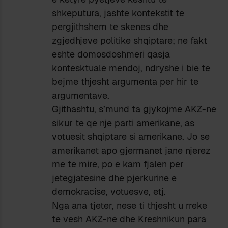
shkeputura, jashte kontekstit te
pergjithshem te skenes dhe
zgjedhjeve politike shqiptare; ne fakt
eshte domosdoshmeri qasja
kontesktuale mendoj, ndryshe i bie te
bejme thjesht argumenta per hir te
argumentave.
Gjithashtu, s’mund ta gjykojme AKZ-ne
sikur te qe nje parti amerikane, as
votuesit shqiptare si amerikane. Jo se
amerikanet apo gjermanet jane njerez
me te mire, po e kam fjalen per
jetegjatesine dhe pjerkurine e
demokracise, votuesve, etj.
Nga ana tjeter, nese ti thjesht u rreke
te vesh AKZ-ne dhe Kreshnikun para