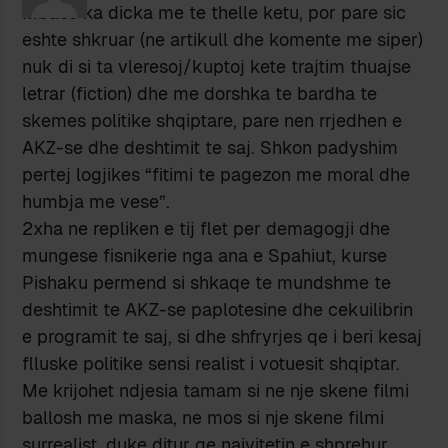
Mbase ka dicka me te thelle ketu, por pare sic
eshte shkruar (ne artikull dhe komente me siper)
nuk di si ta vleresoj/kuptoj kete trajtim thuajse
letrar (fiction) dhe me dorshka te bardha te
skemes politike shqiptare, pare nen rrjedhen e
AKZ-se dhe deshtimit te saj. Shkon padyshim
pertej logjikes “fitimi te pagezon me moral dhe
humbja me vese”.
2xha ne repliken e tij flet per demagogji dhe
mungese fisnikerie nga ana e Spahiut, kurse
Pishaku permend si shkaqe te mundshme te
deshtimit te AKZ-se paplotesine dhe cekuilibrin
e programit te saj, si dhe shfryrjes qe i beri kesaj
flluske politike sensi realist i votuesit shqiptar.
Me krijohet ndjesia tamam si ne nje skene filmi
ballosh me maska, ne mos si nje skene filmi
surrealist, duke ditur qe naivitetin e shprehur