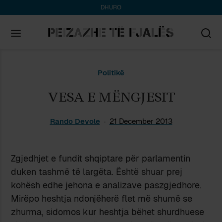
DHURO
Search
Politikë
for:
VESA E MËNGJESIT
Rando Devole
21 December 2013
Zgjedhjet e fundit shqiptare për parlamentin
duken tashmë të largëta. Është shuar prej
kohësh edhe jehona e analizave paszgjedhore.
Mirëpo heshtja ndonjëherë flet më shumë se
zhurma, sidomos kur heshtja bëhet shurdhuese