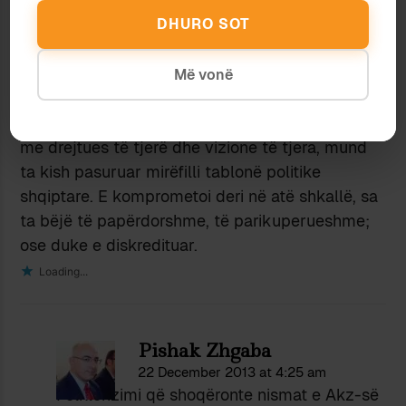
si edhe atë foton tjetër me dylbi në Korfuz, që
DHURO SOT
desh e shpërbëri NATO-n); por nuk i eci, sepse
pasuesit e tij mund të kenë pasur vërtet ndonjë
tundim fashist, ose të paktën etnocentrik; por jo
Më vonë
energjinë që kërkon fashizmi.
Përndryshe, AK-ja komprometoi një mundësi që,
me drejtues të tjerë dhe vizione të tjera, mund
ta kish pasuruar mirëfilli tablonë politike
shqiptare. E komprometoi deri në atë shkallë, sa
ta bëjë të papërdorshme, të parikuperueshme;
ose duke e diskredituar.
Loading...
Pishak Zhgaba
22 December 2013 at 4:25 am
Folklorizimi që shoqëronte nismat e Akz-së