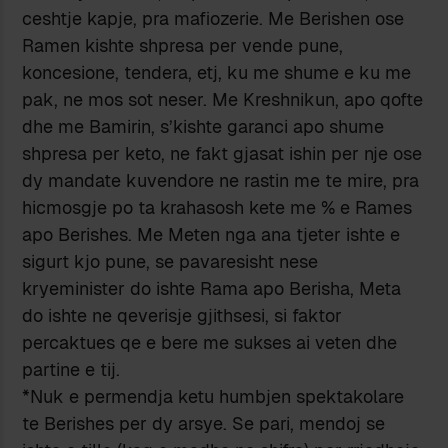
ceshtje kapje, pra mafiozerie. Me Berishen ose
Ramen kishte shpresa per vende pune,
koncesione, tendera, etj, ku me shume e ku me
pak, ne mos sot neser. Me Kreshnikun, apo qofte
dhe me Bamirin, s’kishte garanci apo shume
shpresa per keto, ne fakt gjasat ishin per nje ose
dy mandate kuvendore ne rastin me te mire, pra
hicmosgje po ta krahasosh kete me % e Rames
apo Berishes. Me Meten nga ana tjeter ishte e
sigurt kjo pune, se pavaresisht nese
kryeminister do ishte Rama apo Berisha, Meta
do ishte ne qeverisje gjithsesi, si faktor
percaktues qe e bere me sukses ai veten dhe
partine e tij.
*Nuk e permendja ketu humbjen spektakolare
te Berishes per dy arsye. Se pari, mendoj se