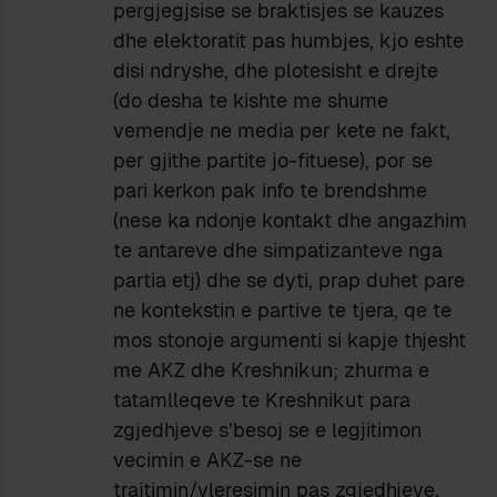
pergjegjsise se braktisjes se kauzes
dhe elektoratit pas humbjes, kjo eshte
disi ndryshe, dhe plotesisht e drejte
(do desha te kishte me shume
vemendje ne media per kete ne fakt,
per gjithe partite jo-fituese), por se
pari kerkon pak info te brendshme
(nese ka ndonje kontakt dhe angazhim
te antareve dhe simpatizanteve nga
partia etj) dhe se dyti, prap duhet pare
ne kontekstin e partive te tjera, qe te
mos stonoje argumenti si kapje thjesht
me AKZ dhe Kreshnikun; zhurma e
tatamlleqeve te Kreshnikut para
zgjedhjeve s’besoj se e legjitimon
vecimin e AKZ-se ne
trajtimin/vleresimin pas zgjedhjeve.