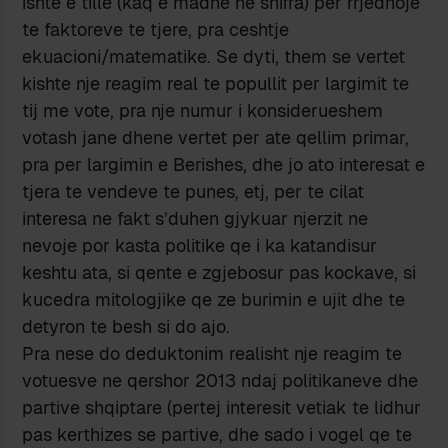
ishte e tille (kaq e madhe ne shifra) per rrjedhoje
te faktoreve te tjere, pra ceshtje
ekuacioni/matematike. Se dyti, them se vertet
kishte nje reagim real te popullit per largimit te
tij me vote, pra nje numur i konsiderueshem
votash jane dhene vertet per ate qellim primar,
pra per largimin e Berishes, dhe jo ato interesat e
tjera te vendeve te punes, etj, per te cilat
interesa ne fakt s’duhen gjykuar njerzit ne
nevoje por kasta politike qe i ka katandisur
keshtu ata, si qente e zgjebosur pas kockave, si
kucedra mitologjike qe ze burimin e ujit dhe te
detyron te besh si do ajo.
Pra nese do deduktonim realisht nje reagim te
votuesve ne qershor 2013 ndaj politikaneve dhe
partive shqiptare (pertej interesit vetiak te lidhur
pas kerthizes se partive, dhe sado i vogel qe te