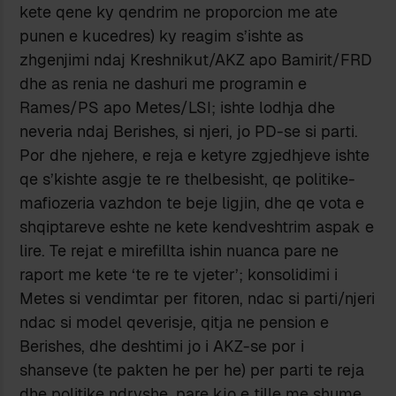
kete qene ky qendrim ne proporcion me ate
punen e kucedres) ky reagim s’ishte as
zhgenjimi ndaj Kreshnikut/AKZ apo Bamirit/FRD
dhe as renia ne dashuri me programin e
Rames/PS apo Metes/LSI; ishte lodhja dhe
neveria ndaj Berishes, si njeri, jo PD-se si parti.
Por dhe njehere, e reja e ketyre zgjedhjeve ishte
qe s’kishte asgje te re thelbesisht, qe politike-
mafiozeria vazhdon te beje ligjin, dhe qe vota e
shqiptareve eshte ne kete kendveshtrim aspak e
lire. Te rejat e mirefillta ishin nuanca pare ne
raport me kete ‘te re te vjeter’; konsolidimi i
Metes si vendimtar per fitoren, ndac si parti/njeri
ndac si model qeverisje, qitja ne pension e
Berishes, dhe deshtimi jo i AKZ-se por i
shanseve (te pakten he per he) per parti te reja
dhe politike ndryshe, pare kjo e tille me shume