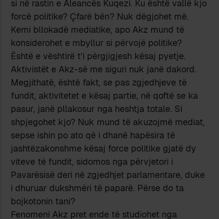
si në rastin e Aleancës Kuqezi. Ku është vallë kjo
forcë politike? Çfarë bën? Nuk dëgjohet më.
Kemi bllokadë mediatike, apo Akz mund të
konsiderohet e mbyllur si përvojë politike?
Është e vështirë t’i përgjigjesh kësaj pyetje.
Aktivistët e Akz-së me siguri nuk janë dakord.
Megjithatë, është fakt, se pas zgjedhjeve të
fundit, aktivitetet e kësaj partie, në qoftë se ka
pasur, janë pllakosur nga heshtja totale. Si
shpjegohet kjo? Nuk mund të akuzojmë mediat,
sepse ishin po ato që i dhanë hapësira të
jashtëzakonshme kësaj force politike gjatë dy
viteve të fundit, sidomos nga përvjetori i
Pavarësisë deri në zgjedhjet parlamentare, duke
i dhuruar dukshmëri të paparë. Përse do ta
bojkotonin tani?
Fenomeni Akz pret ende të studiohet nga