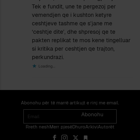
Tek e fundit, une te pergezoj per
vemendjen qe i kushton ketyre
ceshtjeve tashme qe s’jane me
‘ceshtje dite’, dhe shpresoj qe te
pakten replikat te mos kene tingelluar
si kritika per ceshtjen qe trajton,
perkundrazi.
Loading...
Abonohu për të marrë artikujt e rinj me email.
Email
Abonohu
Rreth nesh
Merr pjes​​ë​
Dhuro
Arkivi
Autorët