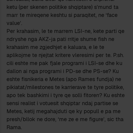
ketu (per skenen politike shqiptare) s’mund ta
marr te mireqene keshtu si paraqitet, ne ‘face
value’.
Per krahasim, le te marrem LSI-ne, kete parti qe
ndryshe nga AKZ-ja pati rritje shume fish ne
krahasim me zgjedhjet e kaluara, e le te
aplikojme te njejtat kritere vleresimi per te. P.sh.
cili eshte me pak fjale programi i LSI-se dhe ku
dallon ai nga programi i PD-se dhe PS-se? Ku
eshte fisnikeria e Metes (apo Rames fundja) ne
pikiatat/milestones te karrierave te tyre politike,
apo tek bashkimi i tyre qe solli fitoren? Ku eshte
sensi realist i votuesit shqiptar ndaj partise se
Metes, ketij megahajduti qe ky popull e pa me
presh/bllok ne dore, ‘me ze e me figure’, sic tha
Rama.