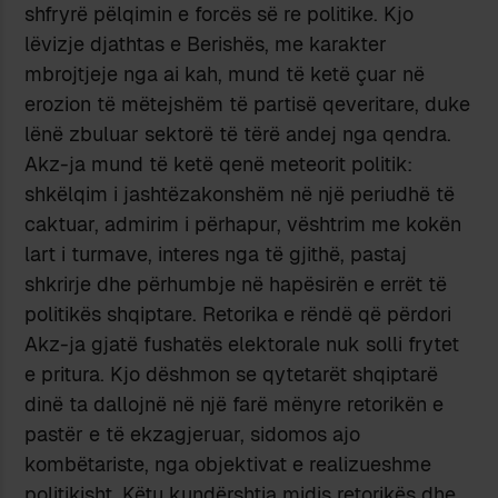
shfryrë pëlqimin e forcës së re politike. Kjo
lëvizje djathtas e Berishës, me karakter
mbrojtjeje nga ai kah, mund të ketë çuar në
erozion të mëtejshëm të partisë qeveritare, duke
lënë zbuluar sektorë të tërë andej nga qendra.
Akz-ja mund të ketë qenë meteorit politik:
shkëlqim i jashtëzakonshëm në një periudhë të
caktuar, admirim i përhapur, vështrim me kokën
lart i turmave, interes nga të gjithë, pastaj
shkrirje dhe përhumbje në hapësirën e errët të
politikës shqiptare. Retorika e rëndë që përdori
Akz-ja gjatë fushatës elektorale nuk solli frytet
e pritura. Kjo dëshmon se qytetarët shqiptarë
dinë ta dallojnë në një farë mënyre retorikën e
pastër e të ekzagjeruar, sidomos ajo
kombëtariste, nga objektivat e realizueshme
politikisht. Këtu kundërshtia midis retorikës dhe