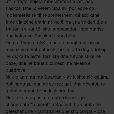
ut”, i trajtoi mijëra mbështetësit e vet, pas
fiaskos. Dhe jo vetëm Spahiu, por edhe ca
mbështetës të tij të atëhershëm, që sot kanë
frikë t’ia zënë emrin në gojë, pa çka se deri dje e
trajtonin sikur të ishte ambasadori i shqiptarisë
dhe kalorësi i Bashkimit Kombëtar.
Dua të them se AK-ja nuk e mbajti dot fisnik
mesazhin e vet patriotik, por e la të degradohej
në diçka të pistë, fashiste dhe futbollistike në
bazë; dhe në balet klounësh, në nivelin e
kuadrove.
Nuk e kam aq me Spahiun – ky kishte një qëllim,
doli haptazi, mori në sy rreziqet, dhe dështoi; të
gjithëve mund të na kish ndodhur.
Nuk e kam aq as me teatrin komik që
shoqëronte “tubimet” e Spahiut, flamurët dhe
qeleshet dhe xhamadanët dhe shqiponjat – ose