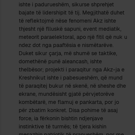
ishte i padurueshëm, sikurse shprehjet
bajate të lidershipit të tij. Megjithatë duhet
të reflektojmë nëse fenomeni Akz ishte
thjesht një flluskë sapuni, event mediatik,
meteorit paraelektoral, apo një fitil që nuk u
ndez dot nga paaftësia e nismëtarëve.
Duket sikur çarja, më shumë se taktike,
domethënë punë aleancash, ishte
thelbësor; projekti i paraqitur nga Akz-ja e
Kreshnikut ishte i pabesueshëm, që mund
të paraqitej bukur në skenë, në sheshe dhe
ekrane, mundësisht gjatë përvjetorëve
kombëtarë, me flamuj e pankarta, por jo
për zbatim konkret. Disa pohime të asaj
force, ia fërkonin bishtin ndjenjave
instinktive të turmës; të tjera kishin
mesazhin patriotik të pranueshëm, por me