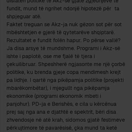
disfatën politike të Akz-së gjatë zgjedhjeve të
fundit, mund të ngrihet ndonjë hipotezë për ta
shpjeguar atë.
Faktet treguan se Akz-ja nuk gëzon sot për sot
mbështetjen e gjerë të qytetarëve shqiptarë.
Rezultatet e fundit folën hapur. Po përse vallë?
Ja disa arsye të mundshme. Programi i Akz-së
ishte i paplotë, ose me fjalë të tjera i
çekuilibruar. Shpeshherë ngjasonte me një çorbë
politike, ku brenda gjeje copa mendimesh krejt
pa lidhje. I qartë nga pikëpamja politike (projekti
mbarëkombëtar), i mjegullt nga pikëpamja
ekonomike (programi ekonomik mbeti i
panjohur). PD-ja e Berishës, e cila u kërcënua
prej saj nga ana e djathtë e spektrit, bëri disa
zhvendosje në atë krah, sidomos gjatë festimeve
përkujtimore të pavarësisë, çka mund ta ketë