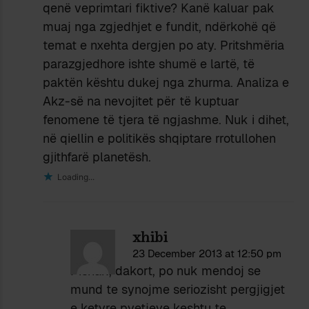
qenë veprimtari fiktive? Kanë kaluar pak
muaj nga zgjedhjet e fundit, ndërkohë që
temat e nxehta dergjen po aty. Pritshmëria
parazgjedhore ishte shumë e lartë, të
paktën kështu dukej nga zhurma. Analiza e
Akz-së na nevojitet për të kuptuar
fenomene të tjera të ngjashme. Nuk i dihet,
në qiellin e politikës shqiptare rrotullohen
gjithfarë planetësh.
Loading...
xhibi
23 December 2013 at 12:50 pm
Pishak, dakort, po nuk mendoj se
mund te synojme seriozisht pergjigjet
e ketyre pyetjeve keshtu te