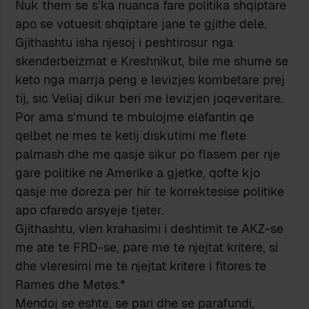
Nuk them se s’ka nuanca fare politika shqiptare
apo se votuesit shqiptare jane te gjithe dele.
Gjithashtu isha njesoj i peshtirosur nga
skenderbeizmat e Kreshnikut, bile me shume se
keto nga marrja peng e levizjes kombetare prej
tij, sic Veliaj dikur beri me levizjen joqeveritare.
Por ama s’mund te mbulojme elefantin qe
qelbet ne mes te ketij diskutimi me flete
palmash dhe me qasje sikur po flasem per nje
gare politike ne Amerike a gjetke, qofte kjo
qasje me doreza per hir te korrektesise politike
apo cfaredo arsyeje tjeter.
Gjithashtu, vlen krahasimi i deshtimit te AKZ-se
me ate te FRD-se, pare me te njejtat kritere, si
dhe vleresimi me te njejtat kritere i fitores te
Rames dhe Metes.*
Mendoj se eshte, se pari dhe se parafundi,