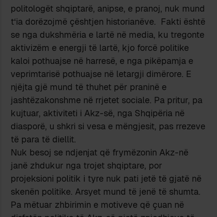
politologët shqiptarë, anipse, e pranoj, nuk mund
t‘ia dorëzojmë çështjen historianëve. Fakti është
se nga dukshmëria e lartë në media, ku tregonte
aktivizëm e energji të lartë, kjo forcë politike
kaloi pothuajse në harresë, e nga pikëpamja e
veprimtarisë pothuajse në letargji dimërore. E
njëjta gjë mund të thuhet për praninë e
jashtëzakonshme në rrjetet sociale. Pa pritur, pa
kujtuar, aktiviteti i Akz-së, nga Shqipëria në
diasporë, u shkri si vesa e mëngjesit, pas rrezeve
të para të diellit.
Nuk besoj se ndjenjat që frymëzonin Akz-në
janë zhdukur nga trojet shqiptare, por
projeksioni politik i tyre nuk pati jetë të gjatë në
skenën politike. Arsyet mund të jenë të shumta.
Pa mëtuar zhbirimin e motiveve që çuan në