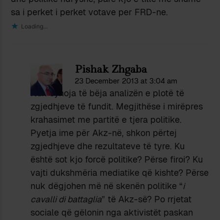
sa i perket i perket votave per FRD-ne.
Loading...
Pishak Zhgaba
23 December 2013 at 3:04 am
Nuk synoja të bëja analizën e plotë të
zgjedhjeve të fundit. Megjithëse i mirëpres
krahasimet me partitë e tjera politike.
Pyetja ime për Akz-në, shkon përtej
zgjedhjeve dhe rezultateve të tyre. Ku
është sot kjo forcë politike? Përse firoi? Ku
vajti dukshmëria mediatike që kishte? Përse
nuk dëgjohen më në skenën politike “
i
cavalli di battaglia
” të Akz-së? Po rrjetat
sociale që gëlonin nga aktivistët paskan