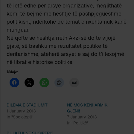
të jetë edhe për arsye organizative, megjithatë
kemi të bëjmë me heshtje të pashpjegueshme
politikisht, ndërkohë që temat e nxehta nuk kanë
munguar.
Në qoftë se heshtja rreth Akz-së do të vijojë
gjatë, së bashku me rezultatet politike të
deritanishme, atëherë arsyet e saj do t’i lexojmë
në librat e historisë politike.
Ndaje:
DILEMA E STADIUMIT
NË MOS KENI ARMIK,
1 January 2013
GJENI!
In "Sociologji"
7 January 2013
In "Politikë"
BULKTHI NË SHQIPËRI?