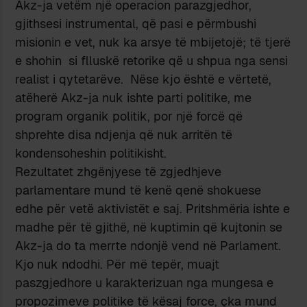
Akz-ja vetëm një operacion parazgjedhor,
gjithsesi instrumental, që pasi e përmbushi
misionin e vet, nuk ka arsye të mbijetojë; të tjerë
e shohin si flluskë retorike që u shpua nga sensi
realist i qytetarëve. Nëse kjo është e vërtetë,
atëherë Akz-ja nuk ishte parti politike, me
program organik politik, por një forcë që
shprehte disa ndjenja që nuk arritën të
kondensoheshin politikisht.
Rezultatet zhgënjyese të zgjedhjeve
parlamentare mund të kenë qenë shokuese
edhe për vetë aktivistët e saj. Pritshmëria ishte e
madhe për të gjithë, në kuptimin që kujtonin se
Akz-ja do ta merrte ndonjë vend në Parlament.
Kjo nuk ndodhi. Për më tepër, muajt
paszgjedhore u karakterizuan nga mungesa e
propozimeve politike të kësaj force, çka mund