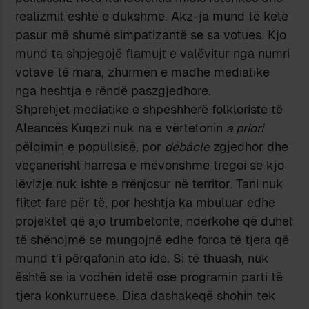
realizmit është e dukshme. Akz-ja mund të ketë
pasur më shumë simpatizantë se sa votues. Kjo
mund ta shpjegojë flamujt e valëvitur nga numri
votave të mara, zhurmën e madhe mediatike
nga heshtja e rëndë paszgjedhore.
Shprehjet mediatike e shpeshherë folkloriste të
Aleancës Kuqezi nuk na e vërtetonin
a priori
pëlqimin e popullsisë, por
débâcle
zgjedhor dhe
veçanërisht harresa e mëvonshme tregoi se kjo
lëvizje nuk ishte e rrënjosur në territor. Tani nuk
flitet fare për të, por heshtja ka mbuluar edhe
projektet që ajo trumbetonte, ndërkohë që duhet
të shënojmë se mungojnë edhe forca të tjera që
mund t’i përqafonin ato ide. Si të thuash, nuk
është se ia vodhën idetë ose programin parti të
tjera konkurruese. Disa dashakeqë shohin tek