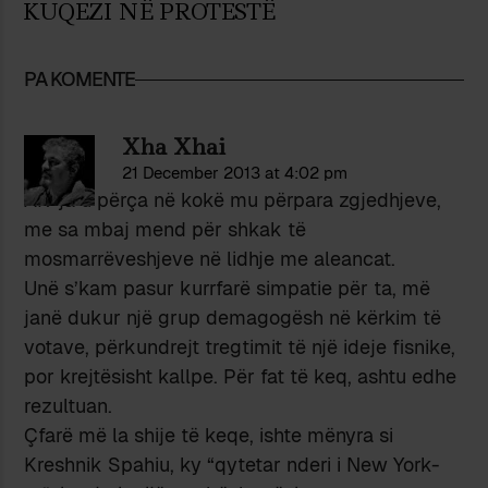
KUQEZI NË PROTESTË
PA KOMENTE
Xha Xhai
21 December 2013 at 4:02 pm
AK-ja u përça në kokë mu përpara zgjedhjeve,
me sa mbaj mend për shkak të
mosmarrëveshjeve në lidhje me aleancat.
Unë s’kam pasur kurrfarë simpatie për ta, më
janë dukur një grup demagogësh në kërkim të
votave, përkundrejt tregtimit të një ideje fisnike,
por krejtësisht kallpe. Për fat të keq, ashtu edhe
rezultuan.
Çfarë më la shije të keqe, ishte mënyra si
Kreshnik Spahiu, ky “qytetar nderi i New York-