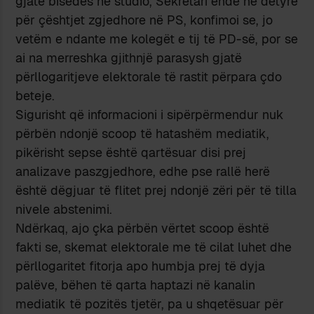
gjatë bisedës në studio, Sekretari ende në detyrë
për çështjet zgjedhore në PS, konfimoi se, jo
vetëm e ndante me kolegët e tij të PD-së, por se
ai na merreshka gjithnjë parasysh gjatë
përllogaritjeve elektorale të rastit përpara çdo
beteje.
Sigurisht që informacioni i sipërpërmendur nuk
përbën ndonjë scoop të hatashëm mediatik,
pikërisht sepse është qartësuar disi prej
analizave paszgjedhore, edhe pse rallë herë
është dëgjuar të flitet prej ndonjë zëri për të tilla
nivele abstenimi.
Ndërkaq, ajo çka përbën vërtet scoop është
fakti se, skemat elektorale me të cilat luhet dhe
përllogaritet fitorja apo humbja prej të dyja
palëve, bëhen të qarta haptazi në kanalin
mediatik të pozitës tjetër, pa u shqetësuar për