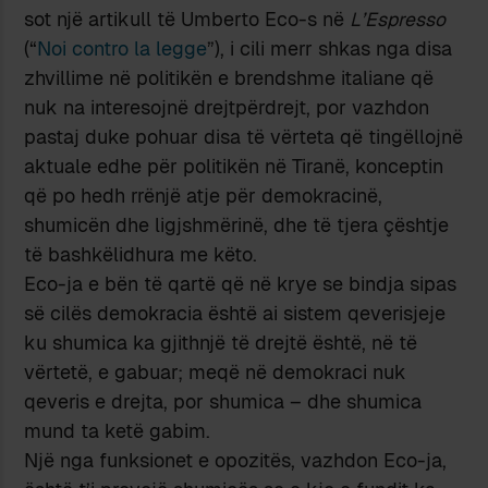
sot një artikull të Umberto Eco-s në
L’Espresso
(“
Noi contro la legge
”), i cili merr shkas nga disa
zhvillime në politikën e brendshme italiane që
nuk na interesojnë drejtpërdrejt, por vazhdon
pastaj duke pohuar disa të vërteta që tingëllojnë
aktuale edhe për politikën në Tiranë, konceptin
që po hedh rrënjë atje për demokracinë,
shumicën dhe ligjshmërinë, dhe të tjera çështje
të bashkëlidhura me këto.
Eco-ja e bën të qartë që në krye se bindja sipas
së cilës demokracia është ai sistem qeverisjeje
ku shumica ka gjithnjë të drejtë është, në të
vërtetë, e gabuar; meqë në demokraci nuk
qeveris e drejta, por shumica – dhe shumica
mund ta ketë gabim.
Një nga funksionet e opozitës, vazhdon Eco-ja,