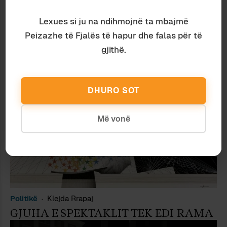
Lexues si ju na ndihmojnë ta mbajmë
Politikë
Ajkuna Dakli
Peizazhe të Fjalës të hapur dhe falas për të
PO UNË QË NUK VOTOJ PËR TY?
gjithë.
DHURO SOT
Më vonë
Politikë
Klejda Rrapaj
GJUHA E SPEKTAKLIT TEK EDI RAMA