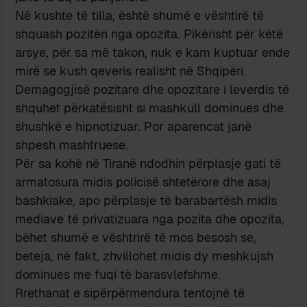
Në kushte të tilla, është shumë e vështirë të
shquash pozitën nga opozita. Pikërisht për këtë
arsye, për sa më takon, nuk e kam kuptuar ende
mirë se kush qeveris realisht në Shqipëri.
Demagogjisë pozitare dhe opozitare i leverdis të
shquhet përkatësisht si mashkull dominues dhe
shushkë e hipnotizuar. Por aparencat janë
shpesh mashtruese.
Për sa kohë në Tiranë ndodhin përplasje gati të
armatosura midis policisë shtetërore dhe asaj
bashkiake, apo përplasje të barabartësh midis
mediave të privatizuara nga pozita dhe opozita,
bëhet shumë e vështrirë të mos besosh se,
beteja, në fakt, zhvillohet midis dy meshkujsh
dominues me fuqi të barasvlefshme.
Rrethanat e sipërpërmendura tentojnë të