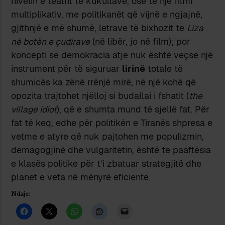
nivelin e teatrit të kukullave, ose të një filmi
multiplikativ, me politikanët që vijnë e ngjajnë,
gjithnjë e më shumë, letrave të bixhozit te
Liza
në botën e çudirave
(në libër, jo në film); por
koncepti se demokracia atje nuk është veçse një
instrument për të siguruar
lirinë
totale të
shumicës ka zënë rrënjë mirë, në një kohë që
opozita trajtohet njëlloj si budallai i fshatit (
the
village idiot
), që e shumta mund të sjellë fat. Për
fat të keq, edhe për politikën e Tiranës shpresa e
vetme e atyre që nuk pajtohen me populizmin,
demagogjinë dhe vulgaritetin, është te paaftësia
e klasës politike për t’i zbatuar strategjitë dhe
planet e veta në mënyrë eficiente.
Ndaje: