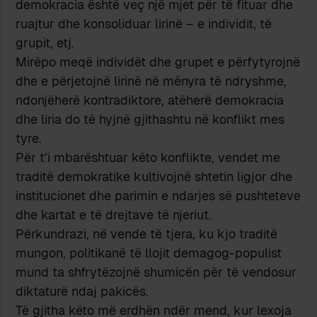
demokracia është veç një mjet për të fituar dhe
ruajtur dhe konsoliduar lirinë – e individit, të
grupit, etj.
Mirëpo meqë individët dhe grupet e përfytyrojnë
dhe e përjetojnë lirinë në mënyra të ndryshme,
ndonjëherë kontradiktore, atëherë demokracia
dhe liria do të hyjnë gjithashtu në konflikt mes
tyre.
Për t’i mbarështuar këto konflikte, vendet me
traditë demokratike kultivojnë shtetin ligjor dhe
institucionet dhe parimin e ndarjes së pushteteve
dhe kartat e të drejtave të njeriut.
Përkundrazi, në vende të tjera, ku kjo traditë
mungon, politikanë të llojit demagog-populist
mund ta shfrytëzojnë shumicën për të vendosur
diktaturë ndaj pakicës.
Të gjitha këto më erdhën ndër mend, kur lexoja