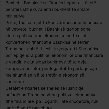
Buxheti i Bashkisë së Tiranës llogaritet të jetë
përafërsisht ekuvalenti i buxhetit të shtatë
ministrive.
Përtej fuqisë tejet të konsiderueshme financiare
në vetvete, buxheti i Bashkisë tregon edhe
vlerën politike dhe ekonomike në të cilat
konvertohen financat e bashkisë në terren.
Tirana nuk është thjesht kryeqyteti i Shqipërisë,
por epiqendra politike, ekonomike dhe financiare
e vendit, e cila sipas burimeve të të dyja
kampeve politike, përllogaritet të përfaqësojë
më shumë se një të tretën e ekonomisë
shqiptare.
Detajet e ndarjes së thelës së luanit që
pëfaqëson Tirana në vlerë politike, ekonomike
dhe financiare, pa llogaritur atë shoqërore, nuk
janë të aq të panjohura.