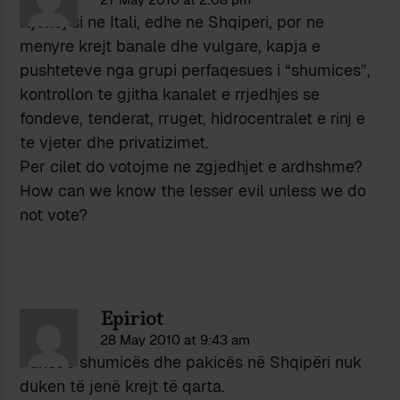
Njelloj si ne Itali, edhe ne Shqiperi, por ne
menyre krejt banale dhe vulgare, kapja e
pushteteve nga grupi perfaqesues i “shumices”,
kontrollon te gjitha kanalet e rrjedhjes se
fondeve, tenderat, rruget, hidrocentralet e rinj e
te vjeter dhe privatizimet.
Per cilet do votojme ne zgjedhjet e ardhshme?
How can we know the lesser evil unless we do
not vote?
Epiriot
28 May 2010 at 9:43 am
Punët e shumicës dhe pakicës në Shqipëri nuk
duken të jenë krejt të qarta.