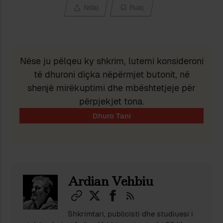
Ndaj
Ruaj
Nëse ju pëlqeu ky shkrim, lutemi konsideroni
të dhuroni diçka nëpërmjet butonit, në
shenjë mirëkuptimi dhe mbështetjeje për
përpjekjet tona.
Ardian Vehbiu
Shkrimtari, publicisti dhe studiuesi i