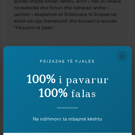
gjuhës shqipe Ardian Vehbiu, autor i mbi 20 librave
në eseistikë dhe fiction dhe njëherazi anëtar i
jashtëm i Akademisë së Shkencave të Shqipërisë,
është një nga themeluesit dhe botuesit e revistës
“Peizazhe të fjalës”.
TË NGJASHME
×
PEIZAZHE TË FJALËS
100%
i pavarur
100%
falas
Na ndihmoni ta mbajmë kështu