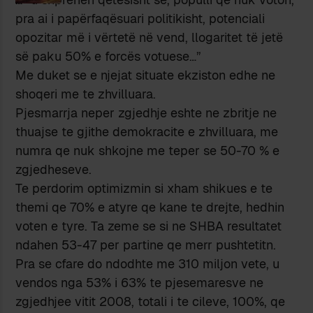
pra ai i papërfaqësuari politikisht, potenciali
opozitar më i vërtetë në vend, llogaritet të jetë
së paku 50% e forcës votuese…”
Me duket se e njejat situate ekziston edhe ne
shoqeri me te zhvilluara.
Pjesmarrja neper zgjedhje eshte ne zbritje ne
thuajse te gjithe demokracite e zhvilluara, me
numra qe nuk shkojne me teper se 50-70 % e
zgjedheseve.
Te perdorim optimizmin si xham shikues e te
themi qe 70% e atyre qe kane te drejte, hedhin
voten e tyre. Ta zeme se si ne SHBA resultatet
ndahen 53-47 per partine qe merr pushtetitn.
Pra se cfare do ndodhte me 310 miljon vete, u
vendos nga 53% i 63% te pjesemaresve ne
zgjedhjee vitit 2008, totali i te cileve, 100%, qe