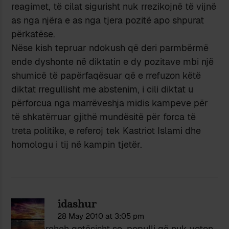
reagimet, të cilat sigurisht nuk rrezikojnë të vijnë
as nga njëra e as nga tjera pozitë apo shpurat
përkatëse.
Nëse kish tepruar ndokush që deri parmbërmë
ende dyshonte në diktatin e dy pozitave mbi një
shumicë të papërfaqësuar që e rrefuzon këtë
diktat rregullisht me abstenim, i cili diktat u
përforcua nga marrëveshja midis kampeve për
të shkatërruar gjithë mundësitë për forca të
treta politike, e referoj tek Kastriot Islami dhe
homologu i tij në kampin tjetër.
idashur
28 May 2010 at 3:05 pm
…” u shpreheh qetësisht se, populli që nuk voton,