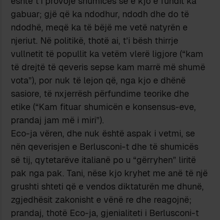
është t’i provojë shumicës se e kjo e fundit ka
gabuar; gjë që ka ndodhur, ndodh dhe do të
ndodhë, meqë ka të bëjë me vetë natyrën e
njeriut. Në politikë, thotë ai, t’i bësh thirrje
vullnetit të popullit ka vetëm vlerë ligjore (“kam
të drejtë të qeveris sepse kam marrë më shumë
vota”), por nuk të lejon që, nga kjo e dhënë
sasiore, të nxjerrësh përfundime teorike dhe
etike (“Kam fituar shumicën e konsensus-eve,
prandaj jam më i miri”).
Eco-ja vëren, dhe nuk është aspak i vetmi, se
nën qeverisjen e Berlusconi-t dhe të shumicës
së tij, qytetarëve italianë po u “gërryhen” liritë
pak nga pak. Tani, nëse kjo kryhet me anë të një
grushti shteti që e vendos diktaturën me dhunë,
zgjedhësit zakonisht e vënë re dhe reagojnë;
prandaj, thotë Eco-ja, gjenialiteti i Berlusconi-t