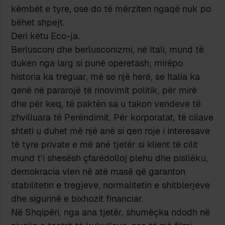
këmbët e tyre, ose do të mërziten ngaqë nuk po
bëhet shpejt.
Deri këtu Eco-ja.
Berlusconi dhe berlusconizmi, në Itali, mund të
duken nga larg si punë operetash; mirëpo
historia ka treguar, më se një herë, se Italia ka
qenë në pararojë të rinovimit politik, për mirë
dhe për keq, të paktën sa u takon vendeve të
zhvilluara të Perëndimit. Për korporatat, të cilave
shteti u duhet më një anë si qen roje i interesave
të tyre private e më anë tjetër si klient të cilit
mund t’i shesësh çfarëdolloj plehu dhe pisllëku,
demokracia vlen në atë masë që garanton
stabilitetin e tregjeve, normalitetin e shitblerjeve
dhe sigurinë e bixhozit financiar.
Në Shqipëri, nga ana tjetër, shumëçka ndodh në