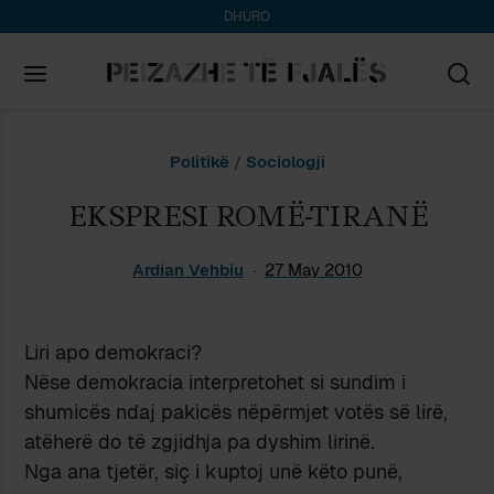
DHURO
Search
Politikë
/
Sociologji
for:
EKSPRESI ROMË-TIRANË
Ardian Vehbiu
27 May 2010
Liri apo demokraci?
Nëse demokracia interpretohet si sundim i
shumicës ndaj pakicës nëpërmjet votës së lirë,
atëherë do të zgjidhja pa dyshim lirinë.
Nga ana tjetër, siç i kuptoj unë këto punë,