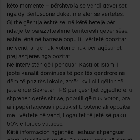
këto momente – përshtypja se vendi qeveriset
nga dy Berlusconë duket më afër së vërtetës.
Gjithë çështja është se, në këtë betejë për
ndarje të barazvfleshme territoresh qeverisëse,
është lënë në harresë populli i vërtetë opozitar
në vend, ai që nuk voton e nuk përfaqësohet
prej asnjërës nga pozitat.
Në intervistën që i penduari Kastriot Islami i
jepte kanalit dominues të pozitës qendrore në
dëm të pozitës lokale, zotëri ky i cili qëllon të
jetë ende Sekretar i PS për çështjet zgjedhore, u
shpreheh qetësisht se, populli që nuk voton, pra
ai i papërfaqësuari politikisht, potenciali opozitar
më i vërtetë në vend, llogaritet të jetë së paku
50% e forcës votuese.
Këtë informacion ngjethës, lëshuar shpenguar