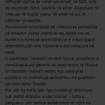
dëftojnë qartas se vendi qeveriset, në fakt, prej
dy pozitash: njëra, qeveris në emër të popullit të
cilësuar të majtë; tjetra, në emër të atij të
cilësuar të djathtë.
Pavarësisht brishtësisë së cilësimeve përkatëse
në emërtim duhet menduar se, është me sa
duket kjo formulë qeverisëse që e mban gjallë
shëmbëlltyrën dhe ndjesinë e demokracisë në
vend.
E përshtatur lokalisht në këtë formë, pluralizmi e
demokracia sui generis në vend mund të fillojnë
të tronditen realisht vetëm kur njëra prej
pozitave të kontrollojë së bashku me pushtetin
qendror edhe Tiranën.
Por për sa kohë njëri nga meshkujt dominues
nuk është shpallur ende fitimtar – lufta e
përgjakur për territor është ende në vijim në