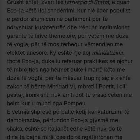
Grusht shteti zvarritës (
struscio di Stato
), e quan
Eco-ja këtë lloj shndërrimi, kur një lider populist
e përdor shumicën në parlament për të
ndryshuar kushtetutën dhe rrënuar institucionet
garante të lirive themelore, por vetëm me doza
të vogla, për të mos tërhequr vëmendjen me
efektet anësore. Ky është një lloj
mitridatizimi
,
thotë Eco-ja, duke iu referuar praktikës së njohur
të mbrojtjes nga helmet duke i marrë këto me
doza të vogla, për ta mësuar trupin; siç e kishte
zakon të bënte Mitridati VI, mbreti i Pontit, i cili
pastaj, ironikisht, nuk arriti dot të vrasë veten me
helm kur u mund nga Pompeu.
E vetmja shpresë përballë këtij karikaturizimi të
demokracisë, përfundon Eco-ja gjysmë me
shaka, është se italianët edhe këtë nuk do të
dinë ta bëjnë mirë, ose do të ngatërrohen me