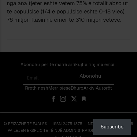
nga ana tjeter eshte vetem 75% e totalit absolut
te popullsise (1/4 e popullsise eshte 0-18 vjec).
76 miljon flasin ne emer te 310 miljon veteve.
Abonohu për të marrë artikujt e rinj me email.
Email
Abonohu
Rreth nesh
Merr pjes​​ë​
Dhuro
Arkivi
Autorët
© PEIZAZHE TË FJALËS — ISSN 2475-1375 — NDALOHET RIPRODHIMI
Subscribe
PA LEJEN EKSPLICITE TË NJË ADMINISTRATORI TË FAQES OSE TË