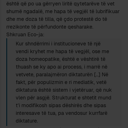
është që po ua gërryen liritë qytetarëve të vet
shumë ngadalë, me hapa të vegjël të lubrifikuar
dhe me doza të tilla, që çdo protestë do të
rrezikonte të përfundonte qesharake.
Shkruan Eco-ja:
Kur shndërrimi i institucioneve të një
vendi kryhet me hapa të vegjël, ose me
doza homeopatike, është e vështirë të
thuash se ky apo ai process, i marrë në
vetvete, paralajmëron diktaturën […] Në
fakt, për populizmin e ri mediatik, vetë
diktatura është sistem i vjetëruar, që nuk
vlen për asgjë. Strukturat e shtetit mund
t’i modifikosh sipas dëshirës dhe sipas
interesave të tua, pa vendosur kurrfarë
diktature.