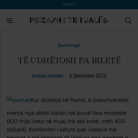
DHURO
Search
Sociologji
for:
TË UDHËTOSH PA BILETË
Ardian Vehbiu
4 December 2013
Kur studioja në Romë, si pasuniversitar,
merrja nga shteti italian një bursë fare modeste:
600 mijë lireta në muaj (në atë kohë, rreth 400
dollarë). Kombinimi i këtyre pak liretave me
nevojat e një shqiptari të lëshuar nga zinxhirët e