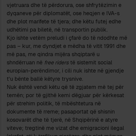
vjetruara dhe të përdorura, ose shfrytëzimin e
dyqaneve për diplomatët, ose heqjen e IVA-s
dhe plot marifete të tjera; dhe këtu futej edhe
udhëtimi pa biletë, në transportin publik.
Kjo ishte vetëm preludi i çfarë do të ndodhte më
pas – kur, me dyndjet e mëdha të vitit 1991 dhe
më pas, me qindra mijëra shqiptarë u
shndërruan në
free riders
të sistemit social
europian-perëndimor, i cili nuk ishte në gjendje
t’u bënte ballë këtyre trysnive.
Nuk është vendi këtu që të zgjatem më tej për
temën; por të gjithë kemi dëgjuar për kërkesat
për strehim politik, të mbështetura në
dokumente të rreme; pasaportat që shisnin
kosovarët dhe të tjerë, në Shqipërinë e atyre
viteve; tregtinë me vizat dhe emigracioni ilegal