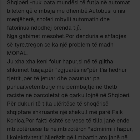
Shqipëri -nuk pata mundësi të futja në automat
biletën që e mbaja me dhëmbë.Autobusi u nis
menjëherë, shoferi mbylli automatin dhe
fatorinua ndodhej brenda tij).
Nga gabimet mësohet.Por denduria e shfaqjes
së tyre,tregon se ka një problem të madh
MORAL.
Ju xha xha keni folur hapur,si në të gjitha
shkrimet tuaja,për “zgjuarësinë”për t’ia hedhur
tjetrit ,për të jetuar dhe pasuruar pa
punuar,vetëmburje me përmbajtje në thelb
raciste në barcoletat që qarkullojnë në Shqipëri.
Për dukuri të tilla ulëritëse të shoqërisë
shqiptare shkruante një shekull më parë Faik
Konica.Por fakti është se vese të tilla janë ende
mbizotëruese te ne,mbizotëron “admirimi i hapur,
i kolektivitetit”.Njerëzit që i mbartin ato janë në