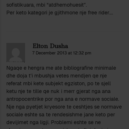
sofistikuara, mbi “atdhemohuesit”.
Per keto kategori je gjithmone nje free rider….
Elton Dusha
7 December 2013 at 12:32 pm
Xhaxha,
Ngaqe e hengra me ate bibliografine minimale
dhe doja t’i mbushja vetes mendjen qe nje
referat mbi kete subjekt egziston, po te sjell
ketu nje te tille qe nuk i merr gjerat nga ana
antropocentrike por nga ana e normave sociale.
Nje nga pyetjet kryesore te ceshtjes se normave
sociale eshte sa te rendesishme jane keto per
devijimet nga ligji. Problemi eshte se ne