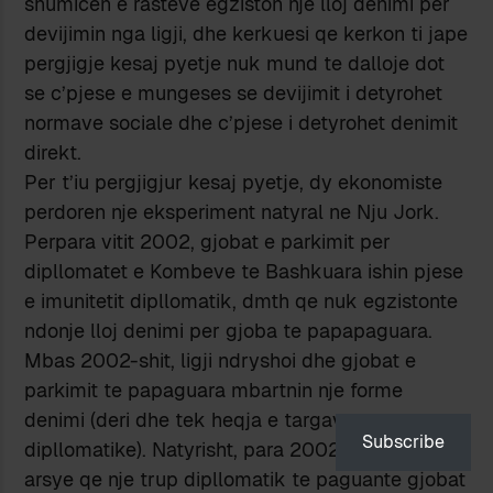
shumicen e rasteve egziston nje lloj denimi per
devijimin nga ligji, dhe kerkuesi qe kerkon ti jape
pergjigje kesaj pyetje nuk mund te dalloje dot
se c’pjese e mungeses se devijimit i detyrohet
normave sociale dhe c’pjese i detyrohet denimit
direkt.
Per t’iu pergjigjur kesaj pyetje, dy ekonomiste
perdoren nje eksperiment natyral ne Nju Jork.
Perpara vitit 2002, gjobat e parkimit per
dipllomatet e Kombeve te Bashkuara ishin pjese
e imunitetit dipllomatik, dmth qe nuk egzistonte
ndonje lloj denimi per gjoba te papapaguara.
Mbas 2002-shit, ligji ndryshoi dhe gjobat e
parkimit te papaguara mbartnin nje forme
denimi (deri dhe tek heqja e targave
Subscribe
dipllomatike). Natyrisht, para 2002-shit, e vetmja
arsye qe nje trup dipllomatik te paguante gjobat