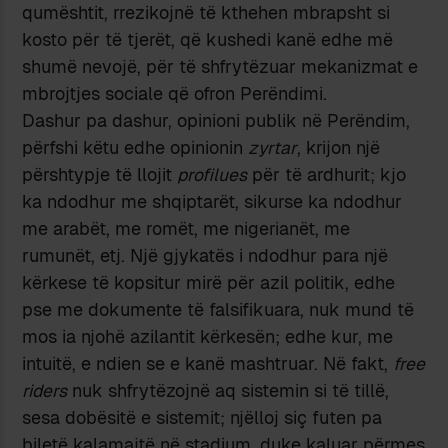
qumështit, rrezikojnë të kthehen mbrapsht si
kosto për të tjerët, që kushedi kanë edhe më
shumë nevojë, për të shfrytëzuar mekanizmat e
mbrojtjes sociale që ofron Perëndimi.
Dashur pa dashur, opinioni publik në Perëndim,
përfshi këtu edhe opinionin
zyrtar
, krijon një
përshtypje të llojit
profilues
për të ardhurit; kjo
ka ndodhur me shqiptarët, sikurse ka ndodhur
me arabët, me romët, me nigerianët, me
rumunët, etj. Një gjykatës i ndodhur para një
kërkese të kopsitur mirë për azil politik, edhe
pse me dokumente të falsifikuara, nuk mund të
mos ia njohë azilantit kërkesën; edhe kur, me
intuitë, e ndien se e kanë mashtruar. Në fakt,
free
riders
nuk shfrytëzojnë aq sistemin si të tillë,
sesa dobësitë e sistemit; njëlloj siç futen pa
biletë kalamajtë në stadium, duke kaluar përmes