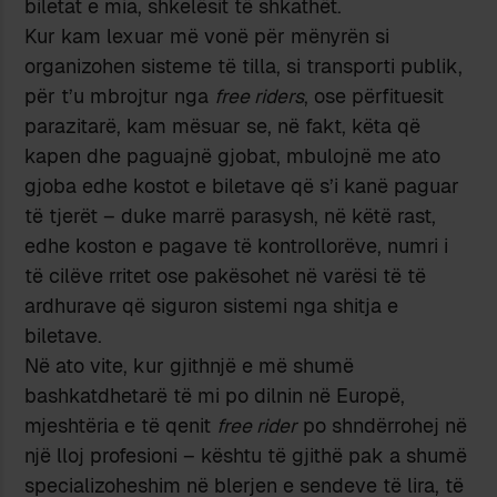
biletat e mia, shkelësit të shkathët.
Kur kam lexuar më vonë për mënyrën si
organizohen sisteme të tilla, si transporti publik,
për t’u mbrojtur nga
free riders
, ose përfituesit
parazitarë, kam mësuar se, në fakt, këta që
kapen dhe paguajnë gjobat, mbulojnë me ato
gjoba edhe kostot e biletave që s’i kanë paguar
të tjerët – duke marrë parasysh, në këtë rast,
edhe koston e pagave të kontrollorëve, numri i
të cilëve rritet ose pakësohet në varësi të të
ardhurave që siguron sistemi nga shitja e
biletave.
Në ato vite, kur gjithnjë e më shumë
bashkatdhetarë të mi po dilnin në Europë,
mjeshtëria e të qenit
free rider
po shndërrohej në
një lloj profesioni – kështu të gjithë pak a shumë
specializoheshim në blerjen e sendeve të lira, të