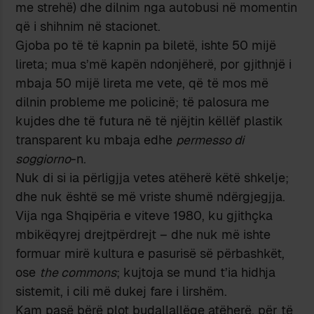
me strehë) dhe dilnim nga autobusi në momentin
që i shihnim në stacionet.
Gjoba po të të kapnin pa biletë, ishte 50 mijë
lireta; mua s’më kapën ndonjëherë, por gjithnjë i
mbaja 50 mijë lireta me vete, që të mos më
dilnin probleme me policinë; të palosura me
kujdes dhe të futura në të njëjtin këllëf plastik
transparent ku mbaja edhe
permesso di
soggiorno
-n.
Nuk di si ia përligjja vetes atëherë këtë shkelje;
dhe nuk është se më vriste shumë ndërgjegjja.
Vija nga Shqipëria e viteve 1980, ku gjithçka
mbikëqyrej drejtpërdrejt – dhe nuk më ishte
formuar mirë kultura e pasurisë së përbashkët,
ose
the commons
; kujtoja se mund t’ia hidhja
sistemit, i cili më dukej fare i lirshëm.
Kam pasë bërë plot budallallëqe atëherë, për të