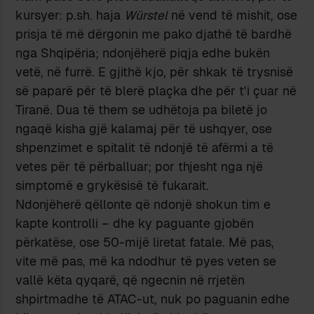
kursyer: p.sh. haja
Würstel
në vend të mishit, ose
prisja të më dërgonin me pako djathë të bardhë
nga Shqipëria; ndonjëherë piqja edhe bukën
vetë, në furrë. E gjithë kjo, për shkak të trysnisë
së paparë për të blerë plaçka dhe për t’i çuar në
Tiranë. Dua të them se udhëtoja pa biletë jo
ngaqë kisha gjë kalamaj për të ushqyer, ose
shpenzimet e spitalit të ndonjë të afërmi a të
vetes për të përballuar; por thjesht nga një
simptomë e grykësisë të fukarait.
Ndonjëherë qëllonte që ndonjë shokun tim e
kapte kontrolli – dhe ky paguante gjobën
përkatëse, ose 50-mijë liretat fatale. Më pas,
vite më pas, më ka ndodhur të pyes veten se
vallë këta qyqarë, që ngecnin në rrjetën
shpirtmadhe të ATAC-ut, nuk po paguanin edhe