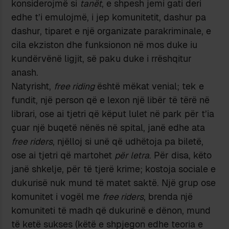
konsiderojmë si
tanët
, e shpesh jemi gati deri
edhe t’i emulojmë, i jep komunitetit, dashur pa
dashur, tiparet e një organizate parakriminale, e
cila ekziston dhe funksionon në mos duke iu
kundërvënë ligjit, së paku duke i rrëshqitur
anash.
Natyrisht,
free riding
është mëkat venial; tek e
fundit, një person që e lexon një libër të tërë në
librari, ose ai tjetri që këput lulet në park për t’ia
çuar një buqetë nënës në spital, janë edhe ata
free riders
, njëlloj si unë që udhëtoja pa biletë,
ose ai tjetri që martohet
për letra
. Për disa, këto
janë shkelje, për të tjerë krime; kostoja sociale e
dukurisë nuk mund të matet saktë. Një grup ose
komunitet i vogël me
free riders
, brenda një
komuniteti të madh që dukurinë e dënon, mund
të ketë sukses (këtë e shpjegon edhe teoria e