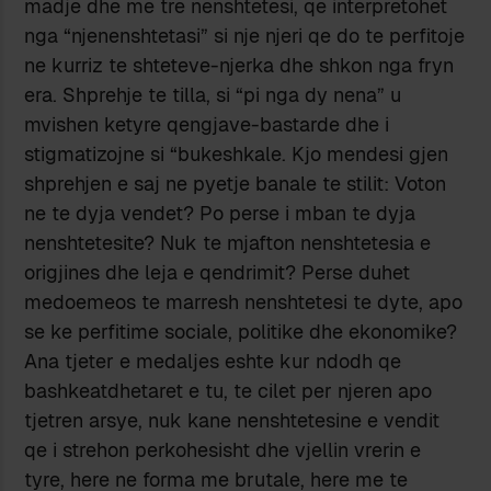
madje dhe me tre nenshtetesi, qe interpretohet
nga “njenenshtetasi” si nje njeri qe do te perfitoje
ne kurriz te shteteve-njerka dhe shkon nga fryn
era. Shprehje te tilla, si “pi nga dy nena” u
mvishen ketyre qengjave-bastarde dhe i
stigmatizojne si “bukeshkale. Kjo mendesi gjen
shprehjen e saj ne pyetje banale te stilit: Voton
ne te dyja vendet? Po perse i mban te dyja
nenshtetesite? Nuk te mjafton nenshtetesia e
origjines dhe leja e qendrimit? Perse duhet
medoemeos te marresh nenshtetesi te dyte, apo
se ke perfitime sociale, politike dhe ekonomike?
Ana tjeter e medaljes eshte kur ndodh qe
bashkeatdhetaret e tu, te cilet per njeren apo
tjetren arsye, nuk kane nenshtetesine e vendit
qe i strehon perkohesisht dhe vjellin vrerin e
tyre, here ne forma me brutale, here me te