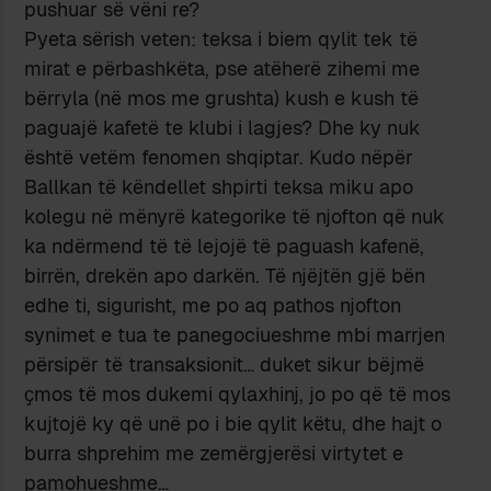
pushuar së vëni re?
Pyeta sërish veten: teksa i biem qylit tek të
mirat e përbashkëta, pse atëherë zihemi me
bërryla (në mos me grushta) kush e kush të
paguajë kafetë te klubi i lagjes? Dhe ky nuk
është vetëm fenomen shqiptar. Kudo nëpër
Ballkan të këndellet shpirti teksa miku apo
kolegu në mënyrë kategorike të njofton që nuk
ka ndërmend të të lejojë të paguash kafenë,
birrën, drekën apo darkën. Të njëjtën gjë bën
edhe ti, sigurisht, me po aq pathos njofton
synimet e tua te panegociueshme mbi marrjen
përsipër të transaksionit… duket sikur bëjmë
ҫmos të mos dukemi qylaxhinj, jo po që të mos
kujtojë ky që unë po i bie qylit këtu, dhe hajt o
burra shprehim me zemërgjerësi virtytet e
pamohueshme…