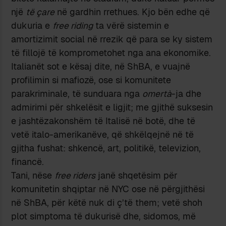
një
të çare
në gardhin rrethues. Kjo bën edhe që
dukuria e
free riding
ta vërë sistemin e
amortizimit social në rrezik që para se ky sistem
të fillojë të komprometohet nga ana ekonomike.
Italianët sot e kësaj dite, në ShBA, e vuajnë
profilimin si mafiozë, ose si komunitete
parakriminale, të sunduara nga
omertà
-ja dhe
admirimi për shkelësit e ligjit; me gjithë suksesin
e jashtëzakonshëm të Italisë në botë, dhe të
vetë italo-amerikanëve, që shkëlqejnë në të
gjitha fushat: shkencë, art, politikë, televizion,
financë.
Tani, nëse
free riders
janë shqetësim për
komunitetin shqiptar në NYC ose në përgjithësi
në ShBA, për këtë nuk di ç’të them; vetë shoh
plot simptoma të dukurisë dhe, sidomos, më