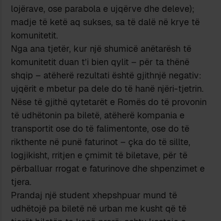
lojërave, ose parabola e ujqërve dhe deleve);
madje të ketë aq sukses, sa të dalë në krye të
komunitetit.
Nga ana tjetër, kur një shumicë anëtarësh të
komunitetit duan t’i bien qylit – për ta thënë
shqip – atëherë rezultati është gjithnjë negativ:
ujqërit e mbetur pa dele do të hanë njëri-tjetrin.
Nëse të gjithë qytetarët e Romës do të provonin
të udhëtonin pa biletë, atëherë kompania e
transportit ose do të falimentonte, ose do të
rikthente në punë faturinot – çka do të sillte,
logjikisht, rritjen e çmimit të biletave, për të
përballuar rrogat e faturinove dhe shpenzimet e
tjera.
Prandaj një student xhepshpuar mund të
udhëtojë pa biletë në urban me kusht që të