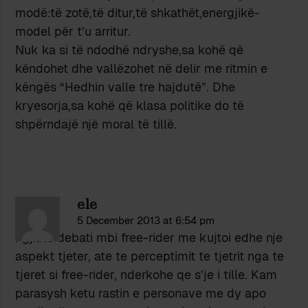
modë:të zotë,të ditur,të shkathët,energjikë-
model për t’u arritur.
Nuk ka si të ndodhë ndryshe,sa kohë që
këndohet dhe vallëzohet në delir me ritmin e
këngës “Hedhin valle tre hajdutë”. Dhe
kryesorja,sa kohë që klasa politike do të
shpërndajë një moral të tillë.
ele
5 December 2013 at 6:54 pm
I gjithe debati mbi free-rider me kujtoi edhe nje
aspekt tjeter, ate te perceptimit te tjetrit nga te
tjeret si free-rider, nderkohe qe s’je i tille. Kam
parasysh ketu rastin e personave me dy apo