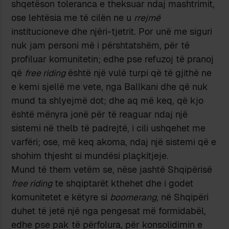
shqetëson toleranca e theksuar ndaj mashtrimit,
ose lehtësia me të cilën ne u
rrejmë
institucioneve dhe njëri-tjetrit. Por unë me siguri
nuk jam personi më i përshtatshëm, për të
profiluar komunitetin; edhe pse refuzoj të pranoj
që
free riding
është një vulë turpi që të gjithë ne
e kemi sjellë me vete, nga Ballkani dhe që nuk
mund ta shlyejmë dot; dhe aq më keq, që kjo
është mënyra jonë për të reaguar ndaj një
sistemi në thelb të padrejtë, i cili ushqehet me
varfëri; ose, më keq akoma, ndaj një sistemi që e
shohim thjesht si mundësi plaçkitjeje.
Mund të them vetëm se, nëse jashtë Shqipërisë
free riding
te shqiptarët kthehet dhe i godet
komunitetet e këtyre si
boomerang
, në Shqipëri
duhet të jetë një nga pengesat më formidabël,
edhe pse pak të përfolura, për konsolidimin e