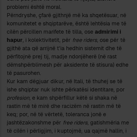
problemi është moral.
Përndryshe, çfarë gjithnjë më ka shqetësuar, në
komunitetet e shqiptarëve, është lehtësia me të
cilën përcillen marifete të tilla, ose
admirimi i
hapur
, i kolektivitetit, për
free riders
, ose për të
gjithë ata që arrijnë t’ia hedhin sistemit dhe të
përfitojnë prej tij, madje ndonjëherë (në rast
dëmshpërblimesh për aksidente të stisura) edhe
të pasurohen.
Kur kam dëgjuar dikur, në Itali, të thuhej se të
ishe shqiptar nuk ishte përkatësi identitare, por
profesion
, e kam shpërfillur këtë si shaka në
rastin më të mirë dhe racizëm në rastin më të
keq; por, në të vërtetë, toleranca jonë e
jashtëzakonshme për
free riders
, gatishmëria me
të cilën i përligjim, i kuptojmë, ua qajmë hallin, i