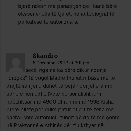
bjerë ndesh me paraqitjen që i kanë bërë
eksperiencës të tjerët, në autobiografitë
përkatëse të autorizuara.
Skandro
5 December 2013 at 3:11 pm
Në fakt,secili nga ne ka bërë dikur ndonjë
“proçkë” të vogël.Madje thuhet,mbase me të
drejtë,se njeriu duhet të bëjë ndonjëherë mbi
udhë e nën udhë.(Vetë personalisht jam
ndëshkuar me 4800 dhrahmi më 1998.Kisha
prerë biletë,por duke patur duart të zëna me
çanta-ishte autobusi i fundit që do të më çonte
në Praktorinë e Athinës,për t’u kthyer në