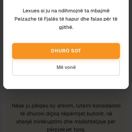
Lexues si ju na ndihmojnë ta mbajmë
Peizazhe të Fjalës të hapur dhe falas për të
Discover more from Peizazhe të fjalës
gjithë.
Subscribe to get the latest posts sent to your email.
Type your email…
Subscribe
DHURO SOT
Më vonë
Ndaj
Ruaj
Nëse ju pëlqeu ky shkrim, lutemi konsideroni
të dhuroni diçka nëpërmjet butonit, në
shenjë mirëkuptimi dhe mbështetjeje për
përpjekjet tona.