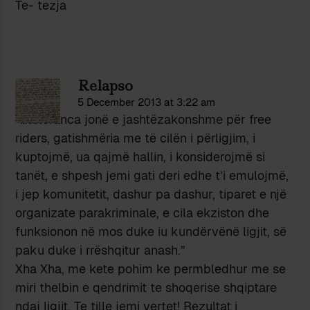
Te- tezja
Relapso
5 December 2013 at 3:22 am
“…toleranca jonë e jashtëzakonshme për free
riders, gatishmëria me të cilën i përligjim, i
kuptojmë, ua qajmë hallin, i konsiderojmë si
tanët, e shpesh jemi gati deri edhe t’i emulojmë,
i jep komunitetit, dashur pa dashur, tiparet e një
organizate parakriminale, e cila ekziston dhe
funksionon në mos duke iu kundërvënë ligjit, së
paku duke i rrëshqitur anash.”
Xha Xha, me kete pohim ke permbledhur me se
miri thelbin e qendrimit te shoqerise shqiptare
ndaj ligjit. Te tille jemi vertet! Rezultat i