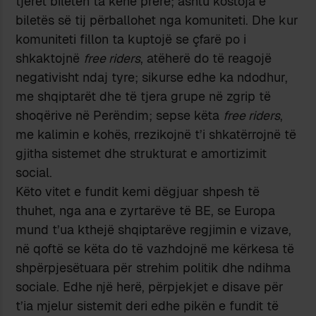
tjerët biletën ta kenë prerë; ashtu kostoja e
biletës së tij përballohet nga komuniteti. Dhe kur
komuniteti fillon ta kuptojë se çfarë po i
shkaktojnë
free riders
, atëherë do të reagojë
negativisht ndaj tyre; sikurse edhe ka ndodhur,
me shqiptarët dhe të tjera grupe në zgrip të
shoqërive në Perëndim; sepse këta
free riders
,
me kalimin e kohës, rrezikojnë t’i shkatërrojnë të
gjitha sistemet dhe strukturat e amortizimit
social.
Këto vitet e fundit kemi dëgjuar shpesh të
thuhet, nga ana e zyrtarëve të BE, se Europa
mund t’ua kthejë shqiptarëve regjimin e vizave,
në qoftë se këta do të vazhdojnë me kërkesa të
shpërpjesëtuara për strehim politik dhe ndihma
sociale. Edhe një herë, përpjekjet e disave për
t’ia mjelur sistemit deri edhe pikën e fundit të