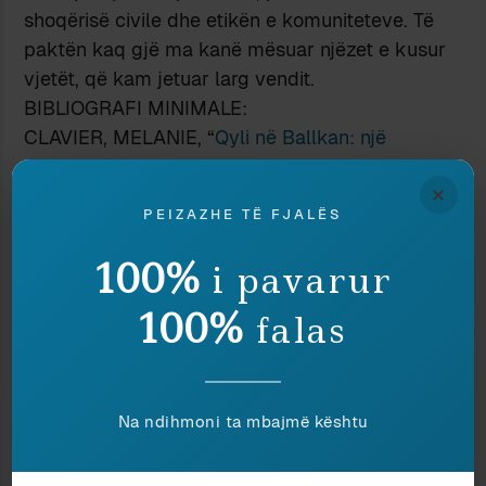
shoqërisë civile dhe etikën e komuniteteve. Të
paktën kaq gjë ma kanë mësuar njëzet e kusur
vjetët, që kam jetuar larg vendit.
BIBLIOGRAFI MINIMALE:
CLAVIER, MELANIE, “
Qyli në Ballkan: një
perspektivë antropocentrike
,”
Analet e Shoqërisë
×
së Hapur
, XIV, f. 6-42, Tiranë 2002.
PEIZAZHE TË FJALËS
Ndaje:
100%
i pavarur
100%
falas
KUR ULEN QEPENAT (II)
BILETË PA KTHIM
13 March 2009
6 August 2017
In "Kulturë"
In "Antropologji"
Na ndihmoni ta mbajmë kështu
REVIEW BOMBING
11 July 2026
In "Ekonomi"