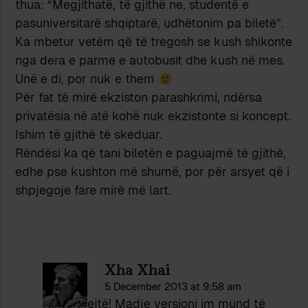
thua: “Megjithatë, të gjithë ne, studentë e
pasuniversitarë shqiptarë, udhëtonim pa biletë”.
Ka mbetur vetëm që të tregosh se kush shikonte
nga dera e parme e autobusit dhe kush në mes.
Unë e di, por nuk e them
Për fat të mirë ekziston parashkrimi, ndërsa
privatësia në atë kohë nuk ekzistonte si koncept.
Ishim të gjithë të skeduar.
Rëndësi ka që tani biletën e paguajmë të gjithë,
edhe pse kushton më shumë, por për arsyet që i
shpjegoje fare mirë më lart.
Xha Xhai
5 December 2013 at 9:58 am
Ke të drejtë! Madje versioni im mund të