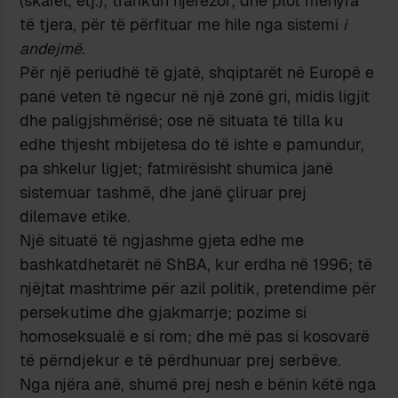
(skafet, etj.); trafikun njerëzor; dhe plot mënyra
të tjera, për të përfituar me hile nga sistemi
i
andejmë
.
Për një periudhë të gjatë, shqiptarët në Europë e
panë veten të ngecur në një zonë gri, midis ligjit
dhe paligjshmërisë; ose në situata të tilla ku
edhe thjesht mbijetesa do të ishte e pamundur,
pa shkelur ligjet; fatmirësisht shumica janë
sistemuar tashmë, dhe janë çliruar prej
dilemave etike.
Një situatë të ngjashme gjeta edhe me
bashkatdhetarët në ShBA, kur erdha në 1996; të
njëjtat mashtrime për azil politik, pretendime për
persekutime dhe gjakmarrje; pozime si
homoseksualë e si rom; dhe më pas si kosovarë
të përndjekur e të përdhunuar prej serbëve.
Nga njëra anë, shumë prej nesh e bënin këtë nga