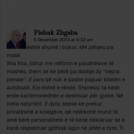
Pishak Zhgaba
5 December 2013 at 6:32 am
Shkrimi është shumë i bukur. Më pëlqeu pa
masë.
Xha Xha, lidhur me rrëfimin e paudhësive të
moshës, them se ke bërë pa dashje dy “vepra
penale”:
E para
që nuk e paske paguar biletën e
autobusit. Kjo është e rëndë. Shpresoj ta kesh
ende kartëmonedhën e destinuar për gjobë. Në
lireta natyrisht.
E dyta
, sepse ke prekur
privatësinë e kolegëve, që ndërkohë mund të
jenë bërë personalitete e të kenë deklaruar se e
kanë respektuar gjithnjë ligjin në jetën e tyre. Ti