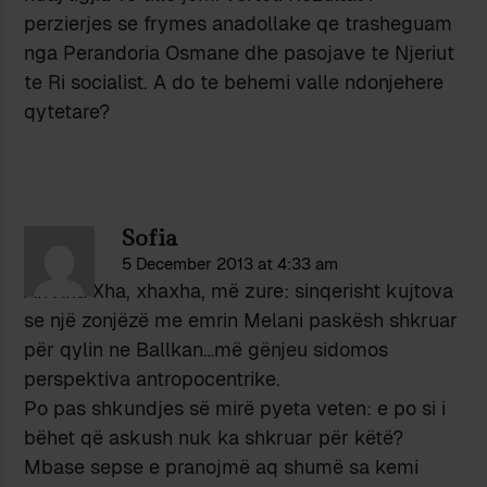
perzierjes se frymes anadollake qe trasheguam
nga Perandoria Osmane dhe pasojave te Njeriut
te Ri socialist. A do te behemi valle ndonjehere
qytetare?
Sofia
5 December 2013 at 4:33 am
Ah Xha Xha, xhaxha, më zure: sinqerisht kujtova
se një zonjëzë me emrin Melani paskësh shkruar
për qylin ne Ballkan…më gënjeu sidomos
perspektiva antropocentrike.
Po pas shkundjes së mirë pyeta veten: e po si i
bëhet që askush nuk ka shkruar për këtë?
Mbase sepse e pranojmë aq shumë sa kemi