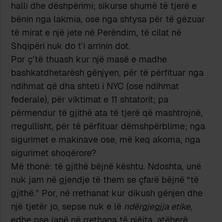
halli dhe dëshpërimi; sikurse shumë të tjerë e
bënin nga lakmia, ose nga shtysa për të gëzuar
të mirat e një jete në Perëndim, të cilat në
Shqipëri nuk do t’i arrinin dot.
Por ç’të thuash kur një masë e madhe
bashkatdhetarësh gënjyen, për të përfituar nga
ndihmat që dha shteti i NYC (ose ndihmat
federale), për viktimat e 11 shtatorit; pa
përmendur të gjithë ata të tjerë që mashtrojnë,
rregullisht, për të përfituar dëmshpërblime; nga
sigurimet e makinave ose, më keq akoma, nga
sigurimet shoqërore?
Më thonë: të gjithë bëjnë kështu. Ndoshta, unë
nuk jam në gjendje të them se çfarë bëjnë “të
gjithë.” Por, në rrethanat kur dikush gënjen dhe
një tjetër jo, sepse nuk e lë
ndërgjegjja etike
,
edhe pse janë në rrethana të njëjta, atëherë