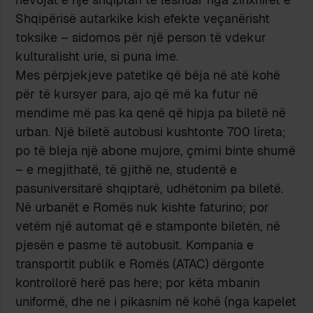
Shqipërisë autarkike kish efekte veçanërisht
toksike – sidomos për një person të vdekur
kulturalisht urie, si puna ime.
Mes përpjekjeve patetike që bëja në atë kohë
për të kursyer para, ajo që më ka futur në
mendime më pas ka qenë që hipja pa biletë në
urban. Një biletë autobusi kushtonte 700 lireta;
po të bleja një abone mujore, çmimi binte shumë
– e megjithatë, të gjithë ne, studentë e
pasuniversitarë shqiptarë, udhëtonim pa biletë.
Në urbanët e Romës nuk kishte faturino; por
vetëm një automat që e stamponte biletën, në
pjesën e pasme të autobusit. Kompania e
transportit publik e Romës (ATAC) dërgonte
kontrollorë herë pas here; por këta mbanin
uniformë, dhe ne i pikasnim në kohë (nga kapelet