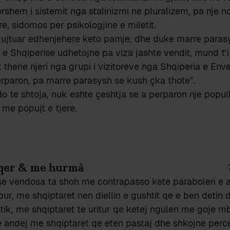
rshem i sistemit nga stalinizmi ne pluralizem, pa nje 
re, sidomos per psikologjine e miletit.
kujtuar edhenjehere keto pamje, dhe duke marre parasy
 e Shqiperise udhetojne pa viza jashte vendit, mund t’i 
 thene njeri nga grupi i vizitoreve nga Shqiperia e Enver
erparon, pa marre parasysh se kush çka thote”.
o te shtoja, nuk eshte çeshtja se a perparon nje popul
me popujt e tjere.
qer & me hurmà
se vendosa ta shoh me contrapasso kete parabolen e a
ipur, me shqiptaret nen diellin e gushtit qe e ben detin
tik, me shqiptaret te uritur qe ketej ngulen me goje 
e andej me shqiptaret qe eten pastaj dhe shkojne perc