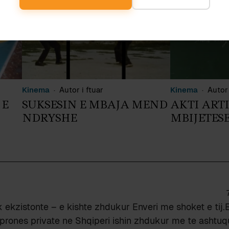
Kinema
Autor i ftuar
Kinema
Autor 
 E
SUKSESIN E MBAJA MEND
AKTI ARTI
NDRYSHE
MBIJETES
ekzistonte – e kishte zhdukur Enveri me shoket e tij.
 prones private ne Shqiperi ishin zhdukur me te ashtuq