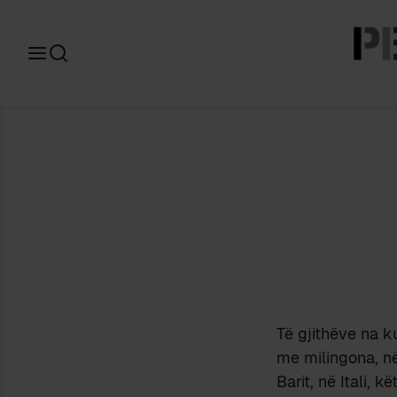
Search
for:
Të gjithëve na k
me milingona, në
Barit, në Itali, 