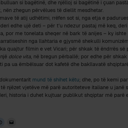
bulluan si bagëtinë, dhe njëlloj si bagëtinë i çuan past
t, nën zhegun përvëlues të diellit mesdhetar.
imave të atij udhëtimi, rrëfen sot si, nga etja e paduru
 deri edhe ujë deti – për t’u ndezur pastaj më keq, deri
pa, por me tonelata sheqer në bark të anijes – ky ishte
 arratiseshin nga llahtaria e gjysmë shekulli komunizëm
 ka quajtur filmin e vet Vicari; për shkak të ëndrrës së
 një
dolce vita
, në bregun përballë; por edhe për shkak
ti pa ua ëmbëlsuar dot kafetë dhe bakllavatë shqiptar
 dokumentarit
mund të shihet këtu
; dhe, po të kemi pa
të njëzet vjetëve më parë autoriteteve italiane u janë 
ri, historia i duhet kujtuar publikut shqiptar më parë e