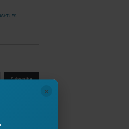
PUSHTUES
Subscribe
×
r