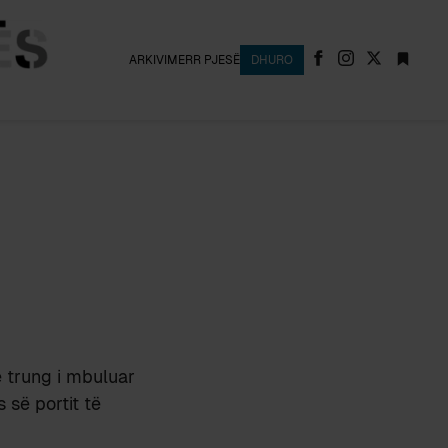
ARKIVI
MERR PJESË
DHURO
ë trung i mbuluar
 së portit të