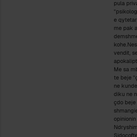
pula priv
”psikolo
e qytetar
me pak a
demshme.K
kohe.Nese
vendit, s
apokalipt
Me sa mba
te beje ”
ne kunder
diku ne n
çdo beje 
shmangie
opinionin
Ndryshim
Sidoçofte