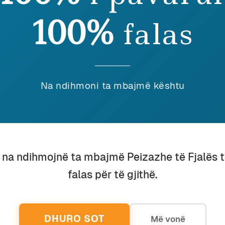
eu ky shkrim, lutemi konsideroni të dhuroni diçka nëpër
100%
falas
shenjë mirëkuptimi dhe mbështetjeje për përpjekjet t
Na ndihmoni ta mbajmë kështu
dian Vehbiu
imtari, publicisti dhe studiuesi i gjuhës shqipe Ardian Vehbiu, au
stikë dhe fiction dhe njëherazi anëtar i jashtëm i Akademisë së 
përisë, është një nga themeluesit dhe botuesit e revistës “Peizazh
u na ndihmojnë ta mbajmë Peizazhe të Fjalës 
falas për të gjithë.
DHURO SOT
Më vonë