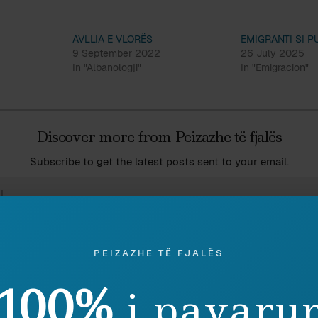
AVLLIA E VLORËS
EMIGRANTI SI 
9 September 2022
26 July 2025
In "Albanologji"
In "Emigracion"
Discover more from Peizazhe të fjalës
Subscribe to get the latest posts sent to your email.
PEIZAZHE TË FJALËS
Ruaj
SHPËRNDAJ
100%
i pavaru