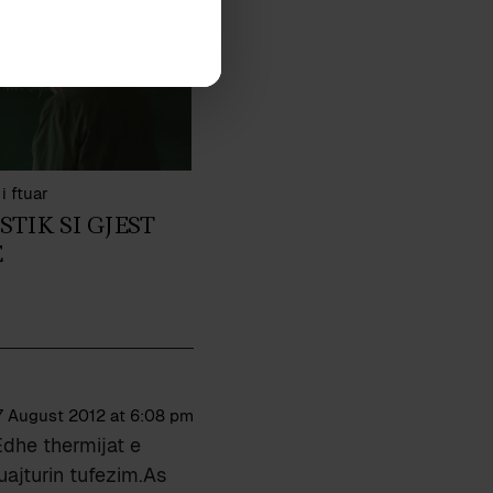
i ftuar
STIK SI GJEST
E
7 August 2012 at 6:08 pm
Edhe thermijat e
uajturin tufezim.As