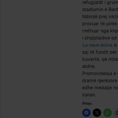
refugjatët i grum
stadiumin e Bari
Ndonjë prej vikt
provuar të pinte
rrethuar nga kri
i shqiptarëve që
La nave dolce
, e
saj të fundit për
kuvertë, që mbe
atdhe.
Promovideoja e
dramë njerëzore 
edhe medalje nde
italian.
Ndaje: