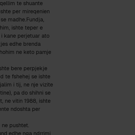
qellim te shuante
ishte per mireqenien
s se madhe.Fundja,
m, ishte teper e
i kane perjetuar ato
izjes edhe brenda
 shohim ne keto pamje
shte bere perpjekje
nd te fshehej se ishte
m i tij, ne nje vizite
tine), pa do shihni se
, ne vitin 1988, ishte
ente ndoshta per
 ne pushtet.
fund edhe nga ndrrimi