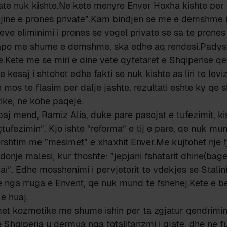
ate nuk kishte.Ne kete menyre Enver Hoxha kishte per 
gjine e prones private”.Kam bindjen se me e demshme 
eve eliminimi i prones se vogel private se sa te prone
po me shume e demshme, ska edhe aq rendesi.Padyshi
ete me se miri e dine vete qytetaret e Shqiperise qe 
 kesaj i shtohet edhe fakti se nuk kishte as liri te lev
e mos te flasim per dalje jashte, rezultati eshte ky qe
ike, ne kohe paqeje.
j mend, Ramiz Alia, duke pare pasojat e tufezimit, ki
çtufezimin”. Kjo ishte ”reforma” e tij e pare, qe nuk mu
shtim me ”mesimet” e xhaxhit Enver.Me kujtohet nje fjali
donje malesi, kur thoshte: ”jepjani fshatarit dhine(bage
ai”. Edhe mosshenimi i pervjetorit te vdekjes se Stalinit
 nga rruga e Enverit, qe nuk mund te fshehej.Kete e b
 e huaj.
et kozmetike me shume ishin per ta zgjatur qendrimin
 Shqiperia u dermua nga totalitarizmi i gjate, dhe ne 