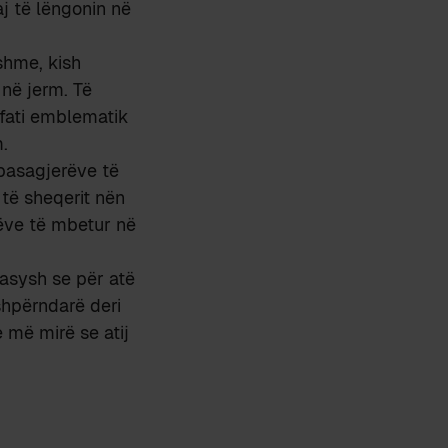
aj të lëngonin në
eshme, kish
 në jerm. Të
 fati emblematik
.
 pasagjerëve të
 të sheqerit nën
ëve të mbetur në
rasysh se për atë
shpërndarë deri
 më mirë se atij