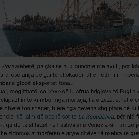
i
Vlora
atëherë, pa çka se nuk punonte me avull, por ish
are, ose anija që çante bllokadën dhe rrethimin imperial
mbanë globit eksportet tona…
ar, megjithatë, se
Vlora
që iu afrua brigjeve të Puglia-s
kipazhin të krimbur nga murtaja, lia e zezë, ethet e 
 dhjetë ton sheqer, blerë nga qeveria shqiptare në Ku
mendje
një lajm që pashë sot te
La Repubblica
, për një
-t që do të shfaqet në Festivalin e Venezia-s; film që p
 dhe sidomos atmosferën e atyre ditëve të nxehta të gus