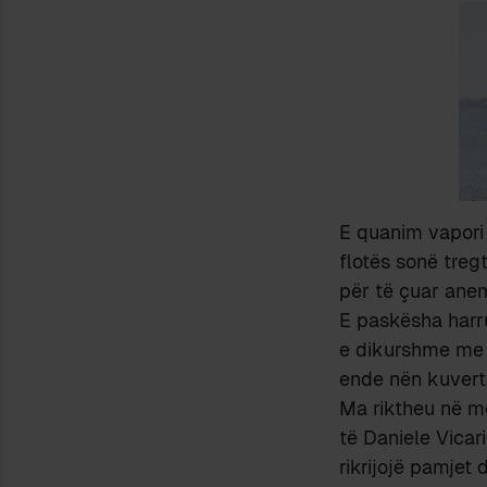
E quanim vapor
flotës sonë tregt
për të çuar ane
E paskësha harru
e dikurshme me e
ende nën kuvertë
Ma riktheu në 
të Daniele Vicari
rikrijojë pamjet