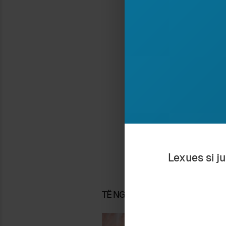
Nëse ju pëlq
në 
Ar
Shkr
esei
Shqi
Lexues si j
TË NGJASHME