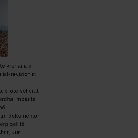
te krenaria e
ist-revizionist,
, si ato velierat
verdha; mbante
bë.
 film dokumentar
ërpiqet të
htit, kur