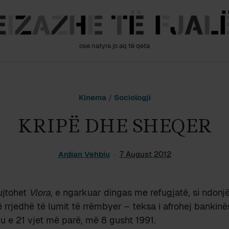
ose natyra jo aq të qeta
Kinema
/
Sociologji
KRIPË DHE SHEQER
Ardian Vehbiu
7 August 2012
ujtohet
Vlora
, e ngarkuar dingas me refugjatë, si ndonj
 rrjedhë të lumit të rrëmbyer – teksa i afrohej bankinës
këtu e 21 vjet më parë, më 8 gusht 1991.