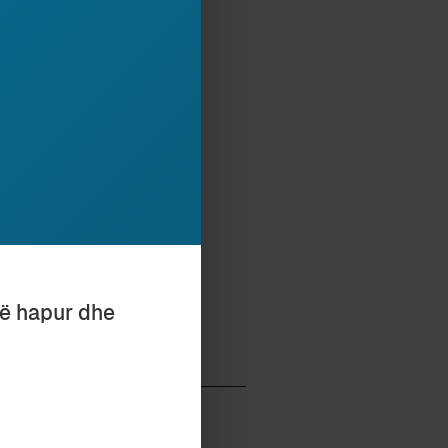
mjet butonit,
ona.
tor i mbi 20 librave në
Shkencave të
e të fjalës”.
të hapur dhe