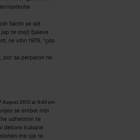
ndermjetkohe
sh faktin se sot
jap te drejt fjaleve
it, ne vitin 1979, ”çdo
l, por sa perparon ne
7 August 2012 at 9:43 pm
nijes se embel mbi
 dhe udhetimin te
mbi debore kubane
ellohen me uje te