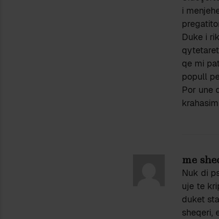
i menjehe
pregatito
Duke i ri
qytetaret
qe mi pat
popull p
Por une d
krahasim 
me she
Nuk di p
uje te kr
duket sta
sheqeri, 