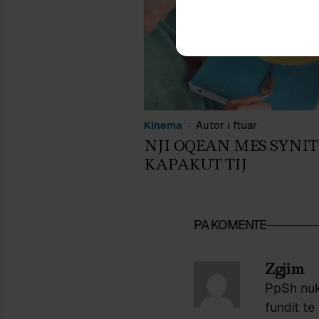
Kinema
Autor i ftuar
NJI OQEAN MES SYNIT
KAPAKUT TIJ
PA KOMENTE
Zgjim
PpSh nuk 
fundit te