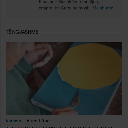
Elbasanit. Bashkë me familjen,
emigroi në Greqi në moshë të vogël.
Më shumë
Ka shkruajtur librin e tij të parë në
greqisht "Të gjitha macet janë të
bukura". Ka përkthyer në gjuhën greke
TË NGJASHME
librin e Rudi Erebarës "Epika e yjeve të
mëngjesit". Gjithashtu në Berlin, ku
jeton aktualisht, organizon evente të
ndryshme për letërsi, kinematografi
dhe për eksperiencën e emigracionit.
Kinema
Autor i ftuar