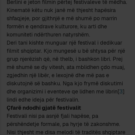
Berlini e jeton filmin përtej festivaleve të mëdha.
Kinematë këtu nuk janë më thjesht hapësira
shfaqjeje, por gjithnjë e më shumë po marrin
formën e qendrave kulturore, ku arti dhe
komuniteti ndërthuren natyrshëm.
Deri tani kishte munguar një festival i dedikuar
filmit shqiptar. Kjo mungesë u bë shtysa për një
grup njerëzish që, në thelb, i bashkon libri. Prej
më shumë se dy vitesh, ata mblidhen çdo muaj,
zgjedhin një libër, e lexojnë dhe më pas e
diskutojnë së bashku. Nga kjo frymë diskutimi
dhe organizimi i eventeve qe lidhen me librin[
3
]
lindi edhe ideja për festivalin.
Çfarë ndodhi gjatë festivalit
Festivali nisi pa asnjë fjali hapëse, pa
përshëndetje formale, pa hyrje të zakonshme.
Nisi thjesht me disa melodi të traditës shqiptare