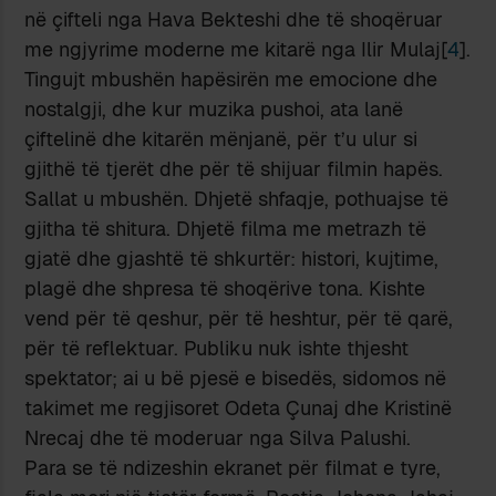
në çifteli nga Hava Bekteshi dhe të shoqëruar
me ngjyrime moderne me kitarë nga Ilir Mulaj[
4
].
Tingujt mbushën hapësirën me emocione dhe
nostalgji, dhe kur muzika pushoi, ata lanë
çiftelinë dhe kitarën mënjanë, për t’u ulur si
gjithë të tjerët dhe për të shijuar filmin hapës.
Sallat u mbushën. Dhjetë shfaqje, pothuajse të
gjitha të shitura. Dhjetë filma me metrazh të
gjatë dhe gjashtë të shkurtër: histori, kujtime,
plagë dhe shpresa të shoqërive tona. Kishte
vend për të qeshur, për të heshtur, për të qarë,
për të reflektuar. Publiku nuk ishte thjesht
spektator; ai u bë pjesë e bisedës, sidomos në
takimet me regjisoret Odeta Çunaj dhe Kristinë
Nrecaj dhe të moderuar nga Silva Palushi.
Para se të ndizeshin ekranet për filmat e tyre,