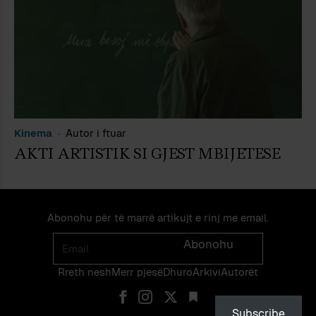
Kinema
Autor i ftuar
AKTI ARTISTIK SI GJEST MBIJETESE
Abonohu për të marrë artikujt e rinj me email.
Email
Abonohu
Rreth nesh
Merr pjes​​ë​
Dhuro
Arkivi
Autorët
Subscribe