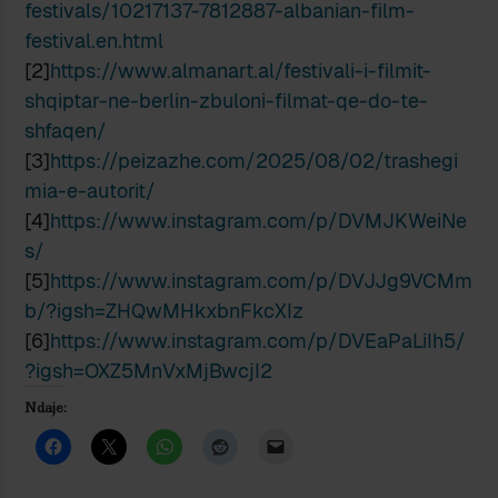
festivals/10217137-7812887-albanian-film-
festival.en.html
[2]
https://www.almanart.al/festivali-i-filmit-
shqiptar-ne-berlin-zbuloni-filmat-qe-do-te-
shfaqen/
[3]
https://peizazhe.com/2025/08/02/trashegi
mia-e-autorit/
[4]
https://www.instagram.com/p/DVMJKWeiNe
s/
[5]
https://www.instagram.com/p/DVJJg9VCMm
b/?igsh=ZHQwMHkxbnFkcXIz
[6]
https://www.instagram.com/p/DVEaPaLiIh5/
?igsh=OXZ5MnVxMjBwcjI2
Ndaje: