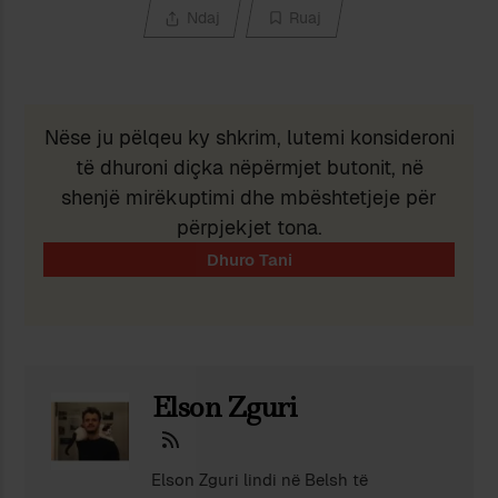
Ndaj
Ruaj
Nëse ju pëlqeu ky shkrim, lutemi konsideroni
të dhuroni diçka nëpërmjet butonit, në
shenjë mirëkuptimi dhe mbështetjeje për
përpjekjet tona.
Elson Zguri
Elson Zguri lindi në Belsh të