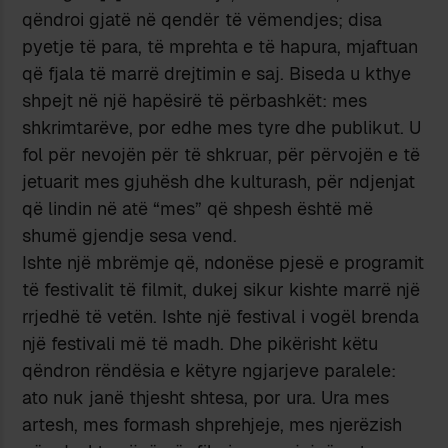
qëndroi gjatë në qendër të vëmendjes; disa
pyetje të para, të mprehta e të hapura, mjaftuan
që fjala të marrë drejtimin e saj. Biseda u kthye
shpejt në një hapësirë të përbashkët: mes
shkrimtarëve, por edhe mes tyre dhe publikut. U
fol për nevojën për të shkruar, për përvojën e të
jetuarit mes gjuhësh dhe kulturash, për ndjenjat
që lindin në atë “mes” që shpesh është më
shumë gjendje sesa vend.
Ishte një mbrëmje që, ndonëse pjesë e programit
të festivalit të filmit, dukej sikur kishte marrë një
rrjedhë të vetën. Ishte një festival i vogël brenda
një festivali më të madh. Dhe pikërisht këtu
qëndron rëndësia e këtyre ngjarjeve paralele:
ato nuk janë thjesht shtesa, por ura. Ura mes
artesh, mes formash shprehjeje, mes njerëzish