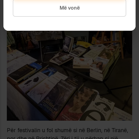
Më vonë
Për festivalin u fol shumë si në Berlin, në Tiranë,
por dhe në Prishtinë. Zëri i tij u përhap si një