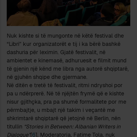
Nuk kishte si të mungonte në këtë festival dhe
“Libri” kur organizatorët e tij i ka bërë bashkë
dashuria për leximin. Gjatë festivalit, në
ambientet e kinemasë, adhuruesit e filmit mund
të gjenin një kënd me libra nga autorë shqiptarë,
në gjuhën shqipe dhe gjermane.
Në ditën e tretë të festivalit, ritmi ndryshoi por
pa u ndërprerë. Në të njëjtën frymë që e kishte
nisur gjithçka, pra pa shumë formalitete por me
përmbajtje, u mbajt një takim i veçantë me
shkrimtarë shqiptarë që jetojnë në Berlin, nën
titullin
“Stories in Between: Albanian Writers in
Dialogue”
[
6
]. Moderatorja, Fatime Tola, nuk