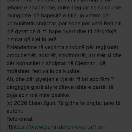
jehonë e nevojshme, duke treguar se sa shumë
mungonte një hapësirë e tillë: jo vetëm për
komunitetin shqiptar, por edhe për vetë Berlinin,
një qytet që di t’i hapë dyert dhe t’i përqafojë
nismat që sjellin jetë.
Falënderime të veçanta shkojnë për regjisorët,
producentët, aktorët, shkrimtarët, artistët si dhe
për komunitetin shqiptar në Gjermani, që
mbështeti festivalin pa kushte.
Ah, dhe për pyetjen e vjetër: “libri apo filmi?“
përgjigjja gjatë atyre ditëve ishte e qartë: të
dyja ecin më mirë bashkë.
(c) 2026 Elson Zguri. Të gjitha të drejtat janë të
autorit.
Referencat
[1]
https://www.berlin.de/en/events/film-