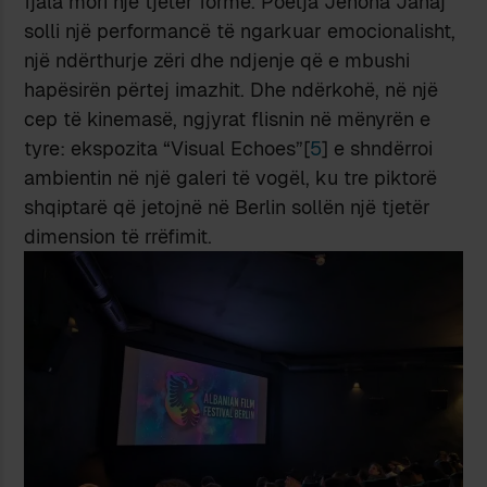
fjala mori një tjetër formë. Poetja Jehona Jahaj
solli një performancë të ngarkuar emocionalisht,
një ndërthurje zëri dhe ndjenje që e mbushi
hapësirën përtej imazhit. Dhe ndërkohë, në një
cep të kinemasë, ngjyrat flisnin në mënyrën e
tyre: ekspozita “Visual Echoes”[
5
] e shndërroi
ambientin në një galeri të vogël, ku tre piktorë
shqiptarë që jetojnë në Berlin sollën një tjetër
dimension të rrëfimit.