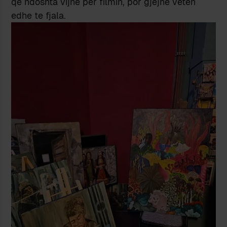
që ndoshta vijnë për filmin, por gjejnë veten
edhe te fjala.