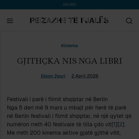
DHURO
Search
Kinema
for:
GJITHÇKA NIS NGA LIBRI
Elson Zguri
2 April 2026
Festivali i parë i filmit shqiptar në Berlin
Nga 5 deri më 9 mars u mbajt për herë të parë
në Berlin festivali i filmit shqiptar, në një qytet që
numëron rreth 40 festivale të tilla çdo vit[
1
][
2
].
Me rreth 200 kinema aktive gjatë gjithë vitit,