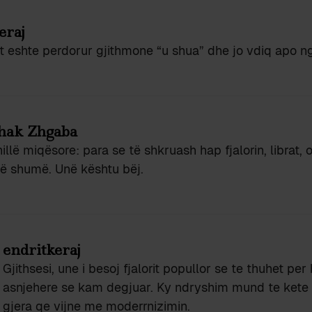
eraj
t eshte perdorur gjithmone “u shua” dhe jo vdiq apo n
hak Zhgaba
illë miqësore: para se të shkruash hap fjalorin, librat
ë shumë. Unë kështu bëj.
endritkeraj
Gjithsesi, une i besoj fjalorit popullor se te thuhet per
asnjehere se kam degjuar. Ky ndryshim mund te ket
gjera qe vijne me moderrnizimin.