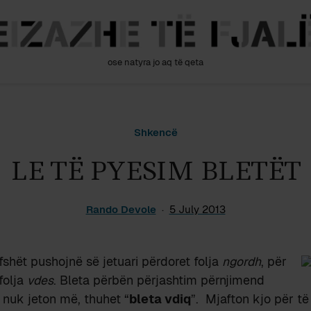
ose natyra jo aq të qeta
Shkencë
LE TË PYESIM BLETËT
Rando Devole
5 July 2013
fshët pushojnë së jetuari përdoret folja
ngordh
, për
folja
vdes
. Bleta përbën përjashtim përnjimend
 nuk jeton më, thuhet “
bleta vdiq
”. Mjafton kjo për të