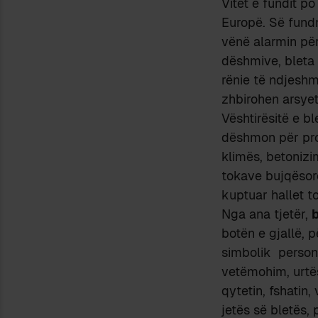
Vitet e fundit po
Europë. Së fundm
vënë alarmin për
dëshmive, bleta p
rënie të ndjeshm
zhbirohen arsyet
Vështirësitë e bl
dëshmon për prob
klimës, betonizim
tokave bujqësore
kuptuar hallet t
Nga ana tjetër,
botën e gjallë, 
simbolik personif
vetëmohim, urtës
qytetin, fshatin
jetës së bletës, 