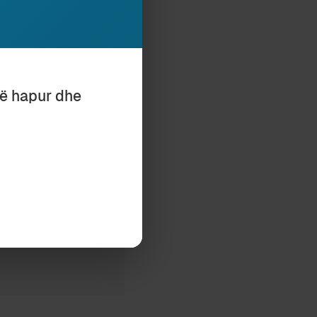
mjet butonit,
të hapur dhe
ona.