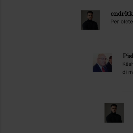
endritk
Per blete
Pis
Kësh
di m