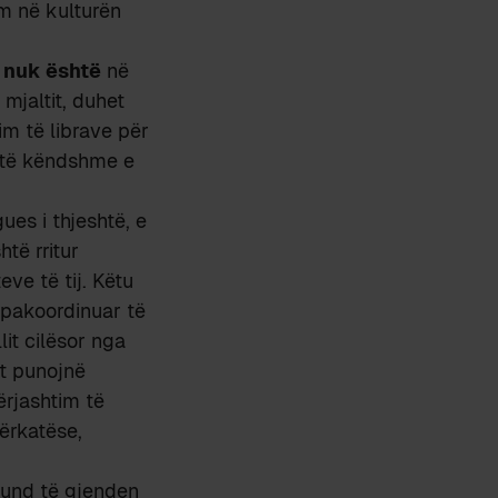
ëm në kulturën
e
nuk është
në
mjaltit, duhet
im të librave për
a të këndshme e
ues i thjeshtë, e
htë rritur
eve të tij. Këtu
 pakoordinuar të
lit cilësor nga
ët punojnë
ërjashtim të
përkatëse,
mund të gjenden