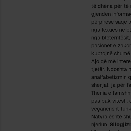
të dhëna për të m
gjenden informac
përpirëse saqë l
nga lexues në b
nga bletërritësi
pasionet e zako
kuptojnë shumë 
Ajo që më intere
tjetër. Ndoshta 
analfabetizmin q
shenjat, ja për 
Thënia e famshme 
pas pak vitesh, 
veçanërisht funks
Natyra është shu
njeriun.
Silogjiz