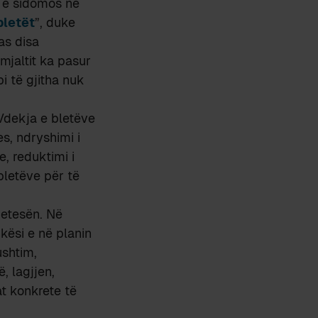
n, e sidomos në
bletët
”, duke
as disa
mjaltit ka pasur
i të gjitha nuk
 Vdekja e bletëve
s, ndryshimi i
e, reduktimi i
bletëve për të
etesën. Në
kësi e në planin
ushtim,
, lagjjen,
at konkrete të