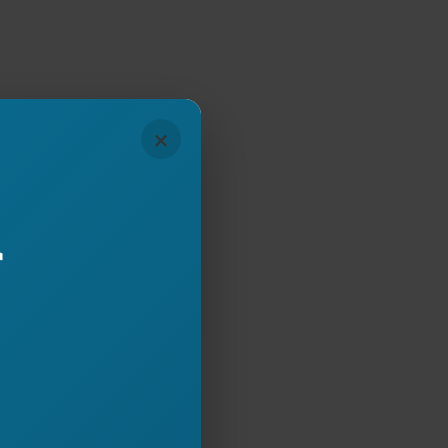
×
r
Subscribe