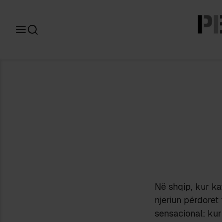
Search
for:
Në shqip, kur ka
njeriun përdoret 
sensacional: kur