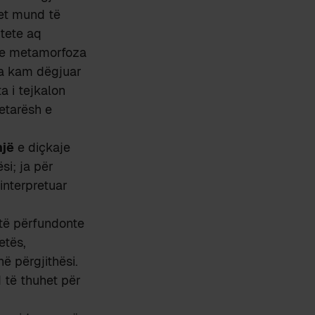
jet mund të
tete aq
he metamorfoza
sa kam dëgjuar
a i tejkalon
etarësh e
një
e diçkaje
si; ja për
interpretuar
 të përfundonte
etës,
në përgjithësi.
 të thuhet për