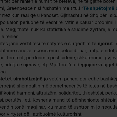
 flitet për rënien e numrit të bletëve, në të gjithë botë
i, Greenpeace nisi fushatën me titull “
Të shpëtojmë 
 rrezikun real që u kanoset. Gjithashtu në Shqipëri, sip
o kalon periudhë të vështirë. Vitin e kaluar prodhimi i 
e. Megjithatë, nuk ka statistika e studime zyrtare, e mb
 e rënies.
etës janë vështirësi të natyrës e si rrjedhim të
njeriut
.
leme serioze: ekosistemi i çekuilibruar, rritja e ndotje
i i territorit, përdorimi i pesticideve, shkatërrimi i pyjev
, ndotja e ujërave, etj. Mjafton t’ua dëgjojmë vuajtjet 
ona.
bletët
simbolizojnë
jo vetëm punën, por edhe bashkëj
përbëjnë shembullin më domethënënës të jetës në bash
ikojnë harmoni, altruizëm, solidaritet, thjeshtësi, përk
i, përulësi, etj. Kosherja mund të përshenjonte shtëpinë
, vendin tonë imagjinar, ku mund të ushtronim jo rregull
por virtytet që i atribuojmë kulturorisht.