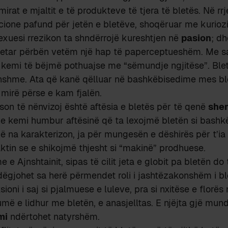
irat e mjaltit e të produkteve të tjera të bletës. Në rr
ione pafund për jetën e bletëve, shoqëruar me kuriozi
exuesi rrezikon ta shndërrojë kureshtjen në
pasion
; d
letar përbën vetëm një hap të paperceptueshëm. Me 
t, kemi të bëjmë pothuajse me “sëmundje ngjitëse”. Blet
nshme. Ata që kanë qëlluar në bashkëbisedime mes bl
mirë përse e kam fjalën.
son të nënvizoj është aftësia e bletës për të qenë
she
ne kemi humbur aftësinë që ta lexojmë bletën si bashkë
ë na karakterizon, ja për mungesën e dëshirës për t’ia 
faktin se e shikojmë thjesht si “makinë” prodhuese.
e Ajnshtainit, sipas të cilit jeta e globit pa bletën do
dëgjohet sa herë përmendet roli i jashtëzakonshëm i bl
ioni i saj si pjalmuese e luleve, pra si nxitëse e florës 
më e lidhur me bletën, e anasjelltas. E njëjta gjë mund
mi
ndërtohet natyrshëm.