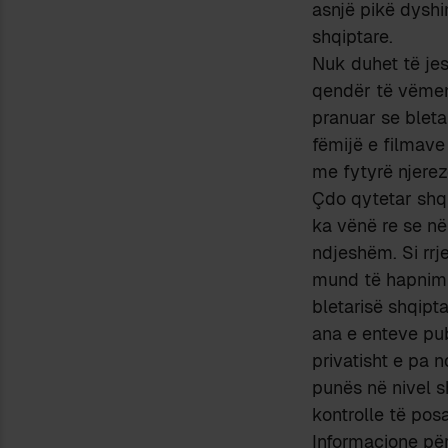
asnjë pikë dyshi
shqiptare.
Nuk duhet të jes
qendër të vëmend
pranuar se bleta
fëmijë e filmave
me fytyrë njerez
Çdo qytetar shqi
ka vënë re se në
ndjeshëm. Si rrje
mund të hapnim n
bletarisë shqipt
ana e enteve publ
privatisht e pa 
punës në nivel s
kontrolle të posa
Informacione për