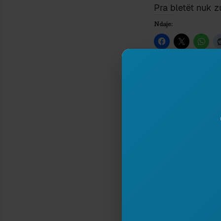
Pra bletët nuk z
Ndaje:
PICKIMI I BLETËS
7 April 2015
In "Ekonomi"
Type your email…