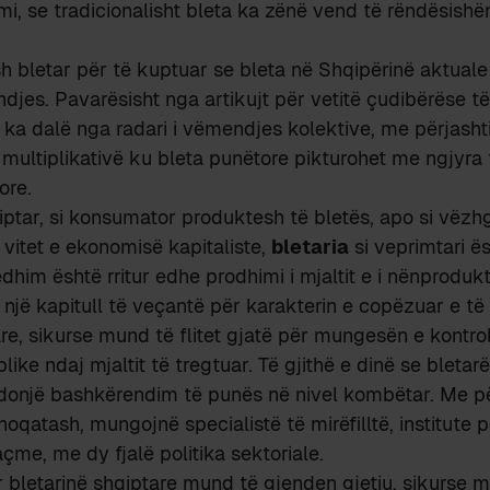
mi, se tradicionalisht bleta ka zënë vend të rëndësish
h bletar për të kuptuar se bleta në Shqipërinë aktual
jes. Pavarësisht nga artikujt për vetitë çudibërëse të 
 ka dalë nga radari i vëmendjes kolektive, me përjasht
 multiplikativë ku bleta punëtore pikturohet me ngjyr
ore.
ptar, si konsumator produktesh të bletës, apo si vëzhg
 vitet e ekonomisë kapitaliste,
bletaria
si veprimtari ës
dhim është rritur edhe prodhimi i mjaltit e i nënprodukt
jë kapitull të veçantë për karakterin e copëzuar e të
are, sikurse mund të flitet gjatë për mungesën e kontrol
ike ndaj mjaltit të tregtuar. Të gjithë e dinë se bletar
ndonjë bashkërendim të punës në nivel kombëtar. Me p
hoqatash, mungojnë specialistë të mirëfilltë, institute 
çme, me dy fjalë politika sektoriale.
 bletarinë shqiptare mund të gjenden gjetiu, sikurse 