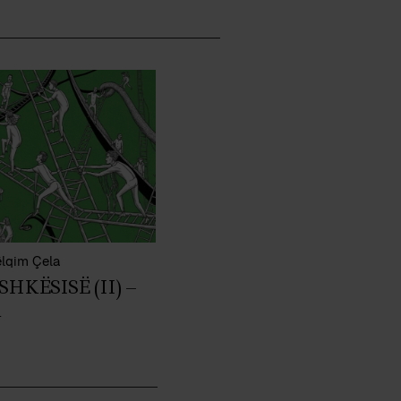
lqim Çela
HKËSISË (II) –
A