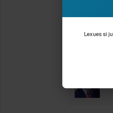
Nëse ju pëlq
Lexues si j
në 
Ra