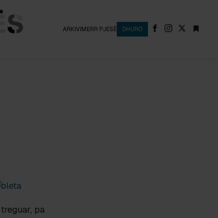
ARKIVI
MERR PJESË
DHURO
 treguar, pa