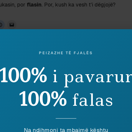
ukasin, por
flasin
. Por, kush ka vesh t’i dëgjojë?
BLETËT E QYTETIT
ZGJOJE
10 July 2016
23 March 2015
PEIZAZHE TË FJALËS
In "Admin"
In "Kulturë"
100%
i pavaru
Discover more from Peizazhe të fjalës
100%
falas
Subscribe to get the latest posts sent to your email.
Na ndihmoni ta mbajmë kështu