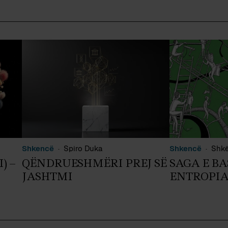
Shkencë
Spiro Duka
Shkencë
Shkë
) –
QËNDRUESHMËRI PREJ SË
SAGA E BAS
JASHTMI
ENTROPI