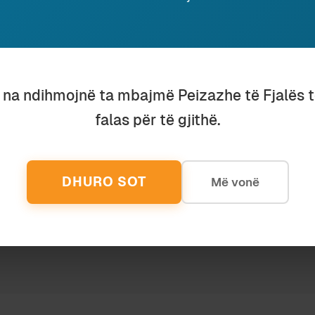
Ruaj
SHPËRNDAJ
eu ky shkrim, lutemi konsideroni të dhuroni diçka nëpër
u na ndihmojnë ta mbajmë Peizazhe të Fjalës 
shenjë mirëkuptimi dhe mbështetjeje për përpjekjet t
falas për të gjithë.
DHURO SOT
Më vonë
ndo Devole