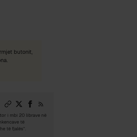
mjet butonit,
ona.
tor i mbi 20 librave në
Shkencave të
e të fjalës”.