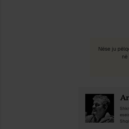
Nëse ju pëlq
në 
Ar
Shkr
esei
Shqi