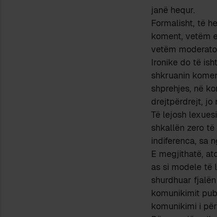
janë hequr.
Formalisht, të he
koment, vetëm e 
vetëm moderator
Ironike do të ish
shkruanin kome
shprehjes, në kon
drejtpërdrejt, j
Të lejosh lexues
shkallën zero t
indiferenca, sa n
E megjithatë, at
as si modele të li
shurdhuar fjalën
komunikimit publ
komunikimi i përk