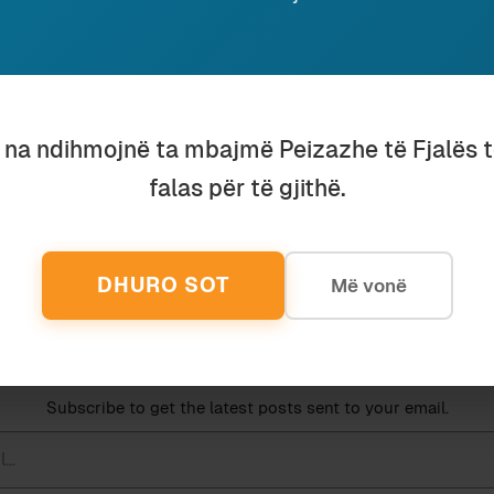
 paku ashtu siç i kemi njohur, as me komunikimin masi
ku po ngjizen e bio-inxhinierohen viruset (dhe memet)
u na ndihmojnë ta mbajmë Peizazhe të Fjalës 
falas për të gjithë.
TROLL FARMS
KOMENTE PA SH
20 June 2020
22 February 201
In "Media"
In "Komunikim"
DHURO SOT
Më vonë
Discover more from Peizazhe të fjalës
Subscribe to get the latest posts sent to your email.