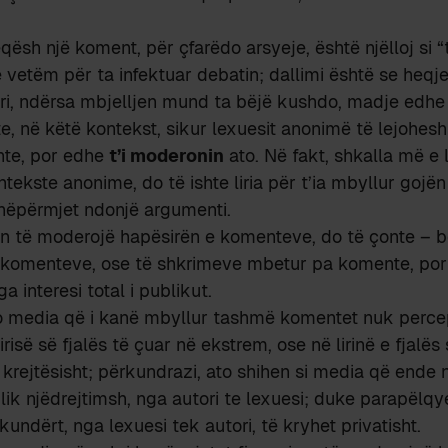
qësh një koment, për çfarëdo arsyeje, është njëlloj si “
vetëm për ta infektuar debatin; dallimi është se heqj
i, ndërsa mbjelljen mund ta bëjë kushdo, madje edhe a
te, në këtë kontekst, sikur lexuesit anonimë të lejohesh
nte, por edhe
t’i moderonin
ato. Në fakt, shkalla më e l
tekste anonime, do të ishte liria për t’ia mbyllur gojën 
o nëpërmjet ndonjë argumenti.
in të moderojë hapësirën e komenteve, do të çonte – b
ë komenteve, ose të shkrimeve mbetur pa komente, por
ga interesi total i publikut.
o media që i kanë mbyllur tashmë komentet nuk percept
risë së fjalës të çuar në ekstrem, ose në lirinë e fjalës si
 krejtësisht; përkundrazi, ato shihen si media që ende 
ik njëdrejtimsh, nga autori te lexuesi; duke parapëlqy
undërt, nga lexuesi tek autori, të kryhet privatisht.