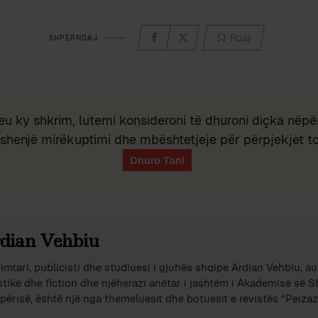
Ruaj
SHPËRNDAJ
eu ky shkrim, lutemi konsideroni të dhuroni diçka nëpër
shenjë mirëkuptimi dhe mbështetjeje për përpjekjet t
dian Vehbiu
imtari, publicisti dhe studiuesi i gjuhës shqipe Ardian Vehbiu, au
stikë dhe fiction dhe njëherazi anëtar i jashtëm i Akademisë së 
përisë, është një nga themeluesit dhe botuesit e revistës “Peizazh