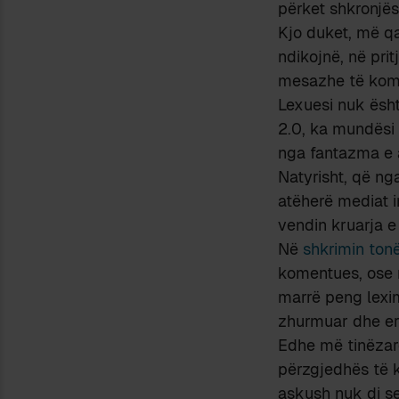
përket shkronjës
Kjo duket, më qa
ndikojnë, në pri
mesazhe të komun
Lexuesi nuk ësht
2.0, ka mundësi 
nga fantazma e au
Natyrisht, që ng
atëherë mediat i
vendin kruarja e 
Në
shkrimin to
komentues, ose m
marrë peng lexim
zhurmuar dhe err
Edhe më tinëzare
përzgjedhës të k
askush nuk di se