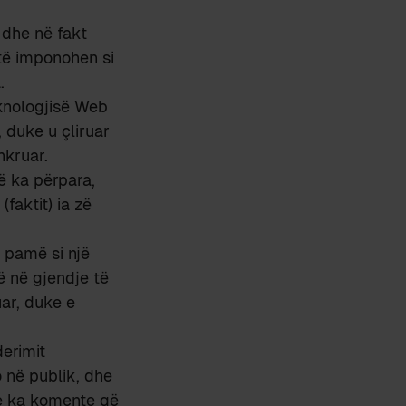
 dhe në fakt
 të imponohen si
.
eknologjisë Web
 duke u çliruar
hkruar.
ë ka përpara,
faktit) ia zë
, pamë si një
ë në gjendje të
uar, duke e
erimit
 në publik, dhe
se ka komente që