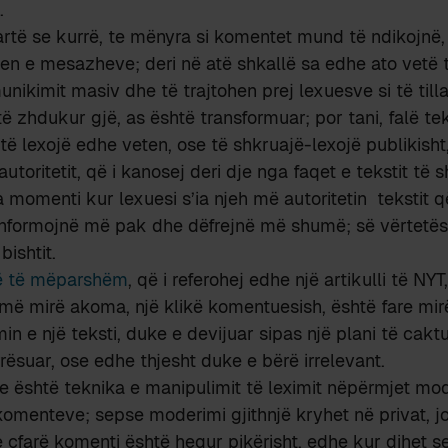
.
rtë se kurrë, te mënyra si komentet mund të ndikojnë,
tjen e mesazheve; deri në atë shkallë sa edhe ato vetë
ikimit masiv dhe të trajtohen prej lexuesve si të tilla
ë zhdukur gjë, as është transformuar; por tani, falë t
të lexojë edhe veten, ose të shkruajë-lexojë publikisht,
toritetit, që i kanosej deri dje nga faqet e tekstit të s
a momenti kur lexuesi s’ia njeh më autoritetin tekstit q
nformojnë më pak dhe dëfrejnë më shumë; së vërtetës (
bishtit.
në të mëparshëm
, që i referohej edhe një artikulli të NYT
ë mirë akoma, një klikë komentuesish, është fare mir
in e një teksti, duke e devijuar sipas një plani të cakt
ësuar, ose edhe thjesht duke e bërë irrelevant.
 është teknika e manipulimit të leximit nëpërmjet mod
omenteve; sepse moderimi gjithnjë kryhet në privat, jo
 çfarë komenti është hequr pikërisht, edhe kur dihet 