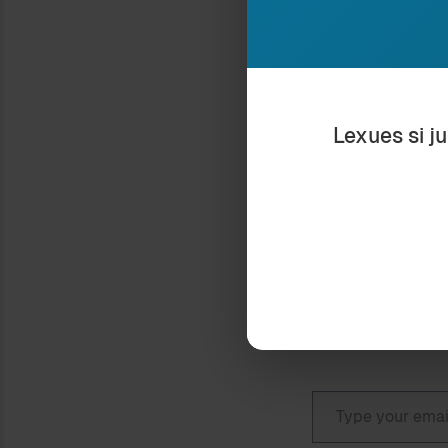
mass mediat, së
eksperimentale, 
Ndaje:
Lexues si j
KOMENTET NË BLOG
10 September 2007
In "Admin"
Type your email…