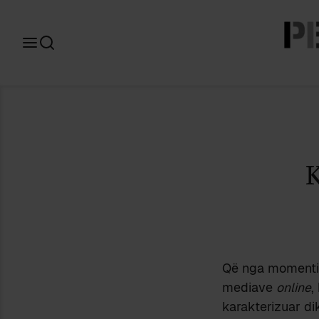
Search
for:
Që nga momenti 
mediave
online
,
karakterizuar dik