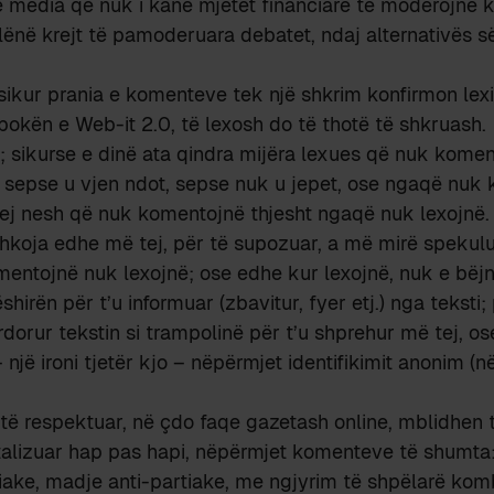
e media që nuk i kanë mjetet financiare të moderojnë 
 lënë krejt të pamoderuara debatet, ndaj alternativës s
 sikur prania e komenteve tek një shkrim konfirmon lexi
epokën e Web-it 2.0, të lexosh do të thotë të shkruash.
 sikurse e dinë ata qindra mijëra lexues që nuk komen
 sepse u vjen ndot, sepse nuk u jepet, ose ngaqë nuk 
prej nesh që nuk komentojnë thjesht ngaqë nuk lexojnë.
shkoja edhe më tej, për të supozuar, a më mirë spekul
mentojnë nuk lexojnë; ose edhe kur lexojnë, nuk e bëjn
shirën për t’u informuar (zbavitur, fyer etj.) nga teksti
dorur tekstin si trampolinë për t’u shprehur më tej, os
 një ironi tjetër kjo – nëpërmjet identifikimit anonim (
ë respektuar, në çdo faqe gazetash online, mblidhen 
istalizuar hap pas hapi, nëpërmjet komenteve të shumta
tiake, madje anti-partiake, me ngjyrim të shpëlarë komb