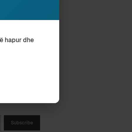
v; mjedise
 e së nesërmes.
të hapur dhe
KRIME
2
Subscribe