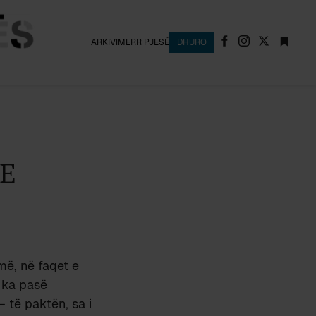
ARKIVI
MERR PJESË
DHURO
E
ë, në faqet e
 ka pasë
– të paktën, sa i