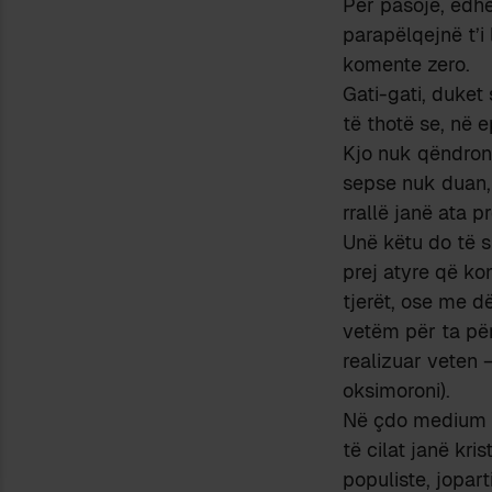
Për pasojë, edh
parapëlqejnë t’i
komente zero.
Gati-gati, duket
të thotë se, në 
Kjo nuk qëndron;
sepse nuk duan,
rrallë janë ata 
Unë këtu do të 
prej atyre që ko
tjerët, ose me dë
vetëm për ta për
realizuar veten –
oksimoroni).
Në çdo medium t
të cilat janë kr
populiste, jopar