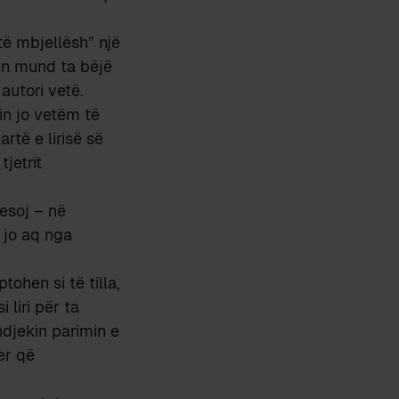
të mbjellësh” një
en mund ta bëjë
utori vetë.
in jo vetëm të
artë e lirisë së
tjetrit
esoj – në
 jo aq nga
ohen si të tilla,
 liri për ta
ndjekin parimin e
er që