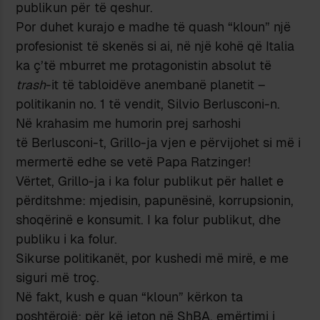
publikun për të qeshur.
Por duhet kurajo e madhe të quash “kloun” një
profesionist të skenës si ai, në një kohë që Italia
ka ç’të mburret me protagonistin absolut të
trash
-it të tabloidëve anembanë planetit –
politikanin no. 1 të vendit, Silvio Berlusconi-n.
Në krahasim me humorin prej sarhoshi
të Berlusconi-t, Grillo-ja vjen e përvijohet si më i
mermertë edhe se vetë Papa Ratzinger!
Vërtet, Grillo-ja i ka folur publikut për hallet e
përditshme: mjedisin, papunësinë, korrupsionin,
shoqërinë e konsumit. I ka folur publikut, dhe
publiku i ka folur.
Sikurse politikanët, por kushedi më mirë, e me
siguri më troç.
Në fakt, kush e quan “kloun” kërkon ta
poshtërojë; për kë jeton në ShBA, emërtimi i