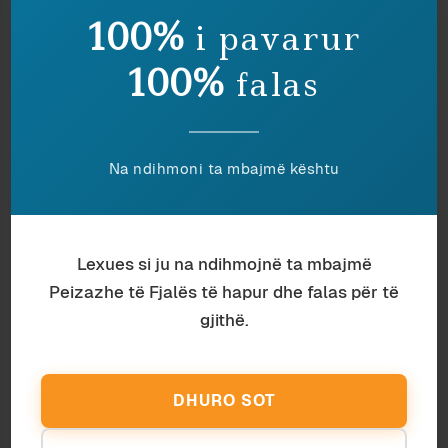
100%
i pavarur
Ndaj
Ruaj
100%
falas
Nëse ju pëlqeu ky shkrim, lutemi konsideroni
Na ndihmoni ta mbajmë kështu
të dhuroni diçka nëpërmjet butonit, në
shenjë mirëkuptimi dhe mbështetjeje për
përpjekjet tona.
Lexues si ju na ndihmojnë ta mbajmë
Peizazhe të Fjalës të hapur dhe falas për të
gjithë.
Ardian Vehbiu
DHURO SOT