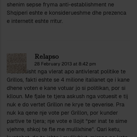
shenim sepse fryma anti-establishment ne
Shqiperi eshte e konsiderueshme dhe prezenca
e internetit eshte rritur.
Relapso
28 February 2013 at 8:42 pm
Pavaresisht nga vlerat apo antivlerat politike te
Grillos, fakti eshte se 4 milione italianet qe i kane
dhene voten e kane votuar jo si politikan, por si
klloun. Me fjale te tjera askush nga votuesit e tij
nuk e do vertet Grillon ne krye te qeverise. Pra
nuk ka qene nje vote per Grillon, por kunder
partive te tjera; nje vote e llojit “per inat te sime
vjehrre, shkoj te fle me mullixhine”. Qari ketu,