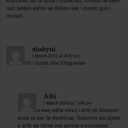
kuptohet, do te ishte i mullixhiut, mirepo ne kete
rast qederi eshte se Grillos nuk i punon guri i
mullirit.
xhabyni
1 March 2013 at 4:27 pm
Nje Bulkth i duhet dhe Shqiperise
Albi
1 March 2013 at 7:06 pm
Per fat te keq edhe niveli i artit ne Shqiperi
ende le per te deshiruar. Sidomos ajo pjese
e artit qe lidhet me gjinine e komedise