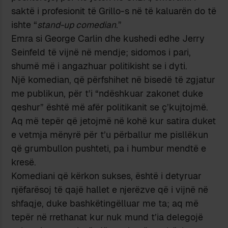
saktë i profesionit të Grillo-s në të kaluarën do të
ishte “
stand-up comedian
.”
Emra si George Carlin dhe kushedi edhe Jerry
Seinfeld të vijnë në mendje; sidomos i pari,
shumë më i angazhuar politikisht se i dyti.
Një komedian, që përfshihet në bisedë të zgjatur
me publikun, për t’i “ndëshkuar zakonet duke
qeshur” është më afër politikanit se ç’kujtojmë.
Aq më tepër që jetojmë në kohë kur satira duket
e vetmja mënyrë për t’u përballur me pisllëkun
që grumbullon pushteti, pa i humbur mendtë e
kresë.
Komediani që kërkon sukses, është i detyruar
njëfarësoj të qajë hallet e njerëzve që i vijnë në
shfaqje, duke bashkëtingëlluar me ta; aq më
tepër në rrethanat kur nuk mund t’ia delegojë