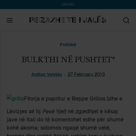
DHURO
Search
Politikë
for:
BULKTHI NË PUSHTET*
Ardian Vehbiu
27 February 2013
Fitorja e papritur e Beppe Grillos (dhe e
Lëvizjes së tij
Pesë Yjet
) në zgjedhjet e kësaj
jave në Itali do të komentohet edhe për shumë
kohë akoma; sidomos ngaqë shumë vetë,
brenda dhe jashtë Italisë, vetëm tani u kujtuan