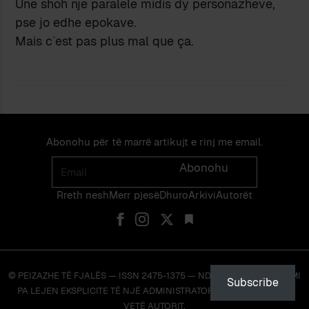
Une shoh nje paralele midis dy personazheve,
pse jo edhe epokave.
Mais c`est pas plus mal que ça.
Abonohu për të marrë artikujt e rinj me email.
Email
Abonohu
Rreth nesh
Merr pjes​​ë​
Dhuro
Arkivi
Autorët
© PEIZAZHE TË FJALËS — ISSN 2475-1375 — NDALOHET RIPRODHIMI
Subscribe
PA LEJEN EKSPLICITE TË NJË ADMINISTRATORI TË FAQES OSE TË
VETË AUTORIT.