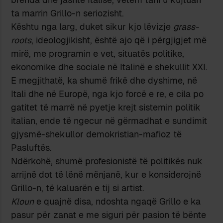
ta marrin Grillo-n seriozisht.
Kështu nga larg, duket sikur kjo lëvizje
grass-
roots
, ideologjikisht, është ajo që i përgjigjet më
mirë, me programin e vet, situatës politike,
ekonomike dhe sociale në Italinë e shekullit XXI.
E megjithatë, ka shumë frikë dhe dyshime, në
Itali dhe në Europë, nga kjo forcë e re, e cila po
gatitet të marrë në pyetje krejt sistemin politik
italian, ende të ngecur në gërmadhat e sundimit
gjysmë-shekullor demokristian-mafioz të
Pasluftës.
Ndërkohë, shumë profesionistë të politikës nuk
arrijnë dot të lënë mënjanë, kur e konsiderojnë
Grillo-n, të kaluarën e tij si artist.
Kloun
e quajnë disa, ndoshta ngaqë Grillo e ka
pasur për zanat e me siguri për pasion të bënte