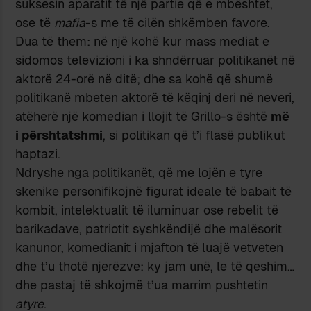
suksesin aparatit të një partie që e mbështet,
ose të
mafia
-s me të cilën shkëmben favore.
Dua të them: në një kohë kur mass mediat e
sidomos televizioni i ka shndërruar politikanët në
aktorë 24-orë në ditë; dhe sa kohë që shumë
politikanë mbeten aktorë të këqinj deri në neveri,
atëherë një komedian i llojit të Grillo-s është
më
i përshtatshmi
, si politikan që t’i flasë publikut
haptazi.
Ndryshe nga politikanët, që me lojën e tyre
skenike personifikojnë figurat ideale të babait të
kombit, intelektualit të iluminuar ose rebelit të
barikadave, patriotit syshkëndijë dhe malësorit
kanunor, komedianit i mjafton të luajë vetveten
dhe t’u thotë njerëzve: ky jam unë, le të qeshim…
dhe pastaj të shkojmë t’ua marrim pushtetin
atyre
.