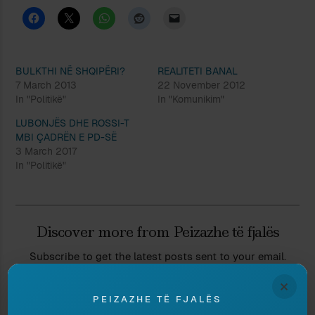
BULKTHI NË SHQIPËRI?
REALITETI BANAL
7 March 2013
22 November 2012
In "Politikë"
In "Komunikim"
LUBONJËS DHE ROSSI-T
MBI ÇADRËN E PD-SË
3 March 2017
In "Politikë"
Discover more from Peizazhe të fjalës
Subscribe to get the latest posts sent to your email.
Type your email…
×
Subscribe
PEIZAZHE TË FJALËS