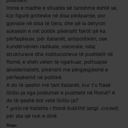
pushtetit.
Ironia e madhe e situatës së tanishme është se,
kjo figurë groteske në disa pikëpamje, por
gjeniale në disa të tjera, dhe që ia detyron
suksesin e vet politik pikërisht faktit që ka
përfaqësuar, për italianët, antipolitikën, ose
kundërvënien radikale, viscerale, ndaj
strukturave dhe institucioneve të pushtetit në
Romë, e sheh veten të ngarkuar, pothuajse
aksidentalisht, pikërisht me përgjegjësinë e
përfaqësimit në politikë.
A do të qeshin më tani italianët, kur t’u flasë
Grillo-ja nga podiumet e pushtetit në Romë? A
do të qeshë dot vetë Grillo-ja?
*
grillo
në italishte i thonë bulkthit (angl.
cricket
),
për ata që nuk e dinë.
Ndaje: