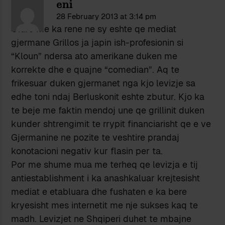
eni
28 February 2013 at 3:14 pm
Cfare me ka rene ne sy eshte qe mediat
gjermane Grillos ja japin ish-profesionin si
“Kloun” ndersa ato amerikane duken me
korrekte dhe e quajne “comedian”. Aq te
frikesuar duken gjermanet nga kjo levizje sa
edhe toni ndaj Berluskonit eshte zbutur. Kjo ka
te beje me faktin mendoj une qe grillinit duken
kunder shtrengimit te rrypit financiarisht qe e ve
Gjermanine ne pozite te veshtire prandaj
konotacioni negativ kur flasin per ta.
Por me shume mua me terheq qe levizja e tij
antiestablishment i ka anashkaluar krejtesisht
mediat e etabluara dhe fushaten e ka bere
kryesisht mes internetit me nje sukses kaq te
madh. Levizjet ne Shqiperi duhet te mbajne