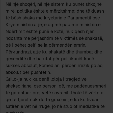
Në një shoqëri, në një sistem ku punët shkojnë
mirë, politika është e mërzitshme; dhe të duash
të bësh shaka me kryetarin e Parlamentit ose
Kryeministrin atje, e aq më pak me ministrin e
Ndërtimit është punë e kotë, nuk qesh njeri,
ndoshta me përjashtim të viktimës së shakasë,
që i bëhet qejfi se ia përmendën emrin.
Përkundrazi, atje ku shakatë dhe thumbat dhe
qesënditë dhe batutat për politikanët kanë
sukses absolut, komediani përbën rrezik po aq
absolut për pushtetin.
Grillo-ja nuk ka qenë loloja i tragjedive
shekspiriane, ose personi që, me padënueshmëri
të garantuar prej vetë sovranit, thotë të vërteta
që të tjerët nuk do të guxonin; e ka kultivuar
satirën e vet në rrugë, jo në studiot mediatike të