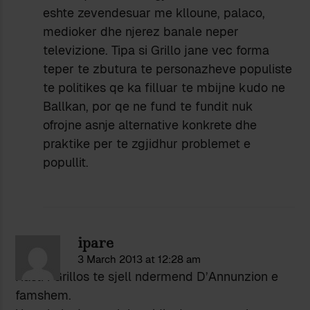
eshte zevendesuar me klloune, palaco,
medioker dhe njerez banale neper
televizione. Tipa si Grillo jane vec forma
teper te zbutura te personazheve populiste
te politikes qe ka filluar te mbijne kudo ne
Ballkan, por qe ne fund te fundit nuk
ofrojne asnje alternative konkrete dhe
praktike per te zgjidhur problemet e
popullit.
ipare
3 March 2013 at 12:28 am
Rasti i Grillos te sjell ndermend D’Annunzion e
famshem.