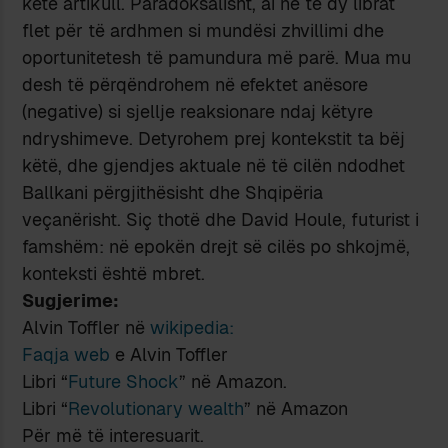
këtë artikull. Paradoksalisht, ai në të dy librat
flet për të ardhmen si mundësi zhvillimi dhe
oportunitetesh të pamundura më parë. Mua mu
desh të përqëndrohem në efektet anësore
(negative) si sjellje reaksionare ndaj këtyre
ndryshimeve. Detyrohem prej kontekstit ta bëj
këtë, dhe gjendjes aktuale në të cilën ndodhet
Ballkani përgjithësisht dhe Shqipëria
veçanërisht. Siç thotë dhe David Houle, futurist i
famshëm: në epokën drejt së cilës po shkojmë,
konteksti është mbret.
Sugjerime:
Alvin Toffler në
wikipedia:
Faqja web
e Alvin Toffler
Libri “
Future Shock
” në Amazon.
Libri “
Revolutionary wealth
” në Amazon
Për më të interesuarit.