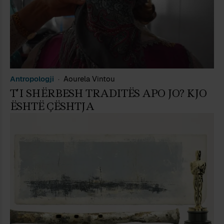
Antropologji
Aourela Vintou
T’I SHËRBESH TRADITËS APO JO? KJO
ËSHTË ÇËSHTJA