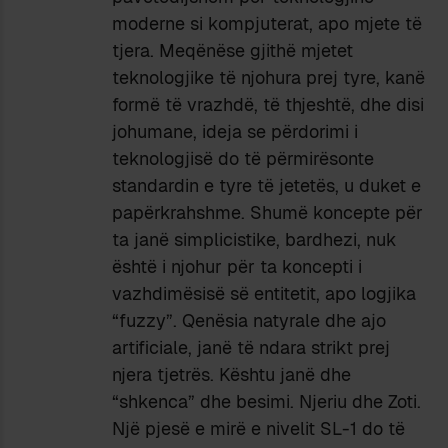
moderne si kompjuterat, apo mjete të
tjera. Meqënëse gjithë mjetet
teknologjike të njohura prej tyre, kanë
formë të vrazhdë, të thjeshtë, dhe disi
johumane, ideja se përdorimi i
teknologjisë do të përmirësonte
standardin e tyre të jetetës, u duket e
papërkrahshme. Shumë koncepte për
ta janë simplicistike, bardhezi, nuk
është i njohur për ta koncepti i
vazhdimësisë së entitetit, apo logjika
“fuzzy”. Qenësia natyrale dhe ajo
artificiale, janë të ndara strikt prej
njera tjetrës. Kështu janë dhe
“shkenca” dhe besimi. Njeriu dhe Zoti.
Një pjesë e mirë e nivelit SL-1 do të