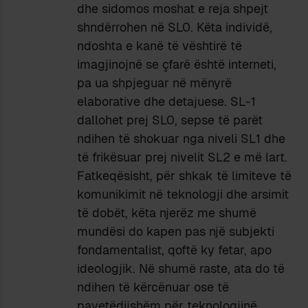
dhe sidomos moshat e reja shpejt
shndërrohen në SL0. Këta individë,
ndoshta e kanë të vështirë të
imagjinojnë se çfarë është interneti,
pa ua shpjeguar në mënyrë
elaborative dhe detajuese. SL-1
dallohet prej SL0, sepse të parët
ndihen të shokuar nga niveli SL1 dhe
të frikësuar prej nivelit SL2 e më lart.
Fatkeqësisht, për shkak të limiteve të
komunikimit në teknologji dhe arsimit
të dobët, këta njerëz me shumë
mundësi do kapen pas një subjekti
fondamentalist, qoftë ky fetar, apo
ideologjik. Në shumë raste, ata do të
ndihen të kërcënuar ose të
pavetëdijshëm për teknologjinë