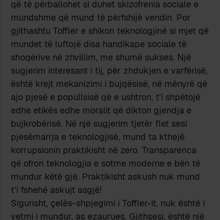
që të përballohet si duhet skizofrenia sociale e
mundshme që mund të përfshijë vendin. Por
gjithashtu Toffler e shikon teknologjinë si mjet që
mundet të luftojë disa handikape sociale të
shoqërive në zhvillim, me shumë sukses. Një
sugjerim interesant i tij, për zhdukjen e varfërisë,
është krejt mekanizimi i bujqësisë, në mënyrë që
ajo pjesë e popullsisë që e ushtron, t’i shpëtojë
edhe etikës edhe moralit që dikton gjendja e
bujkrobërisë. Në një sugjerim tjetër flet sesi
pjesëmarrja e teknologjisë, mund ta kthejë
korrupsionin praktikisht në zero. Transparenca
që ofron teknologjia e sotme moderne e bën të
mundur këtë gjë. Praktikisht askush nuk mund
t’i fshehë askujt asgjë!
Sigurisht, çelës-shpjegimi i Toffler-it, nuk është i
vetmi i mundur, as ezaurues. Gjithsesi, është një