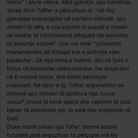
shock” i atyre viteve. Këtë gjendje, apo handikap
social Alvin Toffler e përkufizon si: “një lloj
gjendjeje psikologjike që përfshin individë, apo
shoqëri të tëra, e cila krijohet si pasojë e masës
së madhe të informacionit përgjatë një periudhe
të shkurtër kohore”. Ose më mirë: “çorientimi
marramendës që shfaqet kur e ardhmja vjen
parakohe”. Që nga koha e botimit, libri në fjalë u
kthye në bestseller ndërkombëtar me shitje deri
në 6 milionë kopje, dhe është përkthyer
masivisht. Në librin e tij, Toffler argumenton se
individë apo shoqëri të goditura nga
future
shock
*, mund të kenë sjellje dhe veprime të cilat
bëhen të dëmshme për ta vetë dhe shoqërinë në
fjalë.
Duke marrë shkas nga Tofler, shumë autorë
futuristë janë angazhuar ta përçojnë më tej