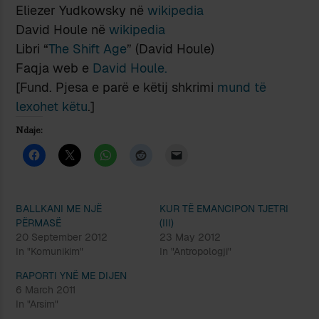
Eliezer Yudkowsky në
wikipedia
David Houle në
wikipedia
Libri “
The Shift Age
” (David Houle)
Faqja web e
David Houle.
[Fund. Pjesa e parë e këtij shkrimi
mund të
lexohet këtu
.]
Ndaje:
BALLKANI ME NJË
KUR TË EMANCIPON TJETRI
PËRMASË
(III)
20 September 2012
23 May 2012
In "Komunikim"
In "Antropologji"
RAPORTI YNË ME DIJEN
6 March 2011
In "Arsim"