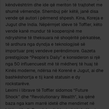
këndvështrim dhe ide që meriton të trajtohet me
shumë vëmendje. Shembuj për këtë, janë disa
vende që autori i përmend shpesh. Kina, Koreja e
Jugut dhe India. Nëpërmjet ideve të Toffler, këto
vende kanë mundur të kooperojnë me
ndryshime të theksuara në shoqëritë përkatëse,
të ardhura nga dyndja e teknologjisë së
importuar prej vendeve perëndimore. Gazeta
prestigjioze “People’s Daily” e konsideron si një
nga 50 influencuesit më të mëdhenj të huaj të
Kinës moderne, ndërsa në Korenë e Jugut, ai dhe
bashkëshortja e tij kanë statusin e dy
rockstarëve.
Leximi i librave të Toffler sidomos “Future
Shock” dhe “Revolutionary Wealth”, ka qënë
baza nga kam marrë idetë dhe mendimet në