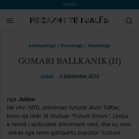
DHURO
Search
Antropologji
/
Sociologji
/
Teknologji
for:
GOMARI BALLKANIK (II)
Julius
3 September 2012
nga
Julius
Në vitin 1970, shkrimtari futurist Alvin Toffler,
botoi një libër të titulluar “Future Shock”. Lindja
e termit i atribuohet shkrimtarit vetë, dhe ky mori
shkas nga termi gjithashtu popullor “culture