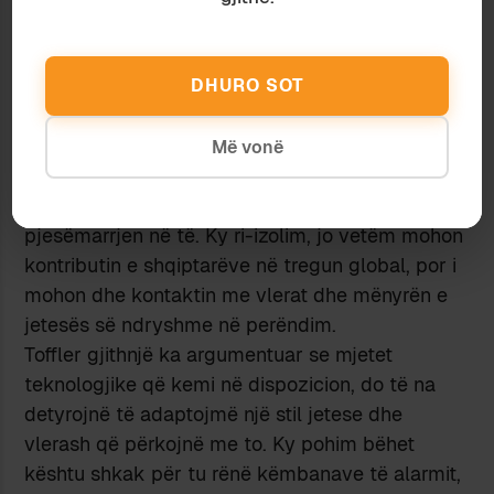
shqiptare si premtim i të ardhmes së amëshuar,
e drejta e mohuar për punësim në BE, do të
duhet të ishte kryefjalë dhe synim madhor real i
DHURO SOT
politikës shqiptare. Në një botë gjithnjë e më të
afërt e të ndërlidhur me fije të panumërta
Më vonë
komunikimi interaktiv, qytetarëve shqiptarë, u
është vendosur një kufi fizik që ua ndalon
pjesëmarrjen në të. Ky ri-izolim, jo vetëm mohon
kontributin e shqiptarëve në tregun global, por i
mohon dhe kontaktin me vlerat dhe mënyrën e
jetesës së ndryshme në perëndim.
Toffler gjithnjë ka argumentuar se mjetet
teknologjike që kemi në dispozicion, do të na
detyrojnë të adaptojmë një stil jetese dhe
vlerash që përkojnë me to. Ky pohim bëhet
kështu shkak për tu rënë këmbanave të alarmit,