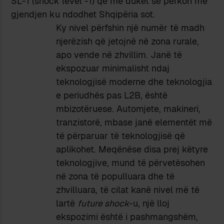
SL-1 (shock level -1) që më duket se përkon me
gjendjen ku ndodhet Shqipëria sot.
Ky nivel përfshin një numër të madh
njerëzish që jetojnë në zona rurale,
apo vende në zhvillim. Janë të
ekspozuar minimalisht ndaj
teknologjisë moderne dhe teknologjia
e periudhës pas L2B, është
mbizotëruese. Automjete, makineri,
tranzistorë, mbase janë elementët më
të përparuar të teknologjisë që
aplikohet. Meqënëse disa prej këtyre
teknologjive, mund të përvetësohen
në zona të populluara dhe të
zhvilluara, të cilat kanë nivel më të
lartë
future shock
-u, një lloj
ekspozimi është i pashmangshëm,