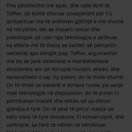
Prej përshkrimit më sipër, dhe vetë librit të
Toffler, që është shkruar posaçërisht për t’u
ambjentuar me të ardhmen gjithnjë e më shumë
në ndryshim, del se impakti social dhe
psikologjik që vjen nga teknologjia e aplikuar,
ka efekte më të thella se ilariteti që përcjellin
reklamat apo këngët pop. Toffler, argumenton
më tej se janë dinamikat e marrëdhënieve
ekonomike ato që diktojnë moralin, etikën, dhe
racionalitetin e saj. Ky pohim, do të thotë shumë.
Do të thotë se banorët e zonave rurale, pa asnjë
mjet teknologjik në dispozicion, do të priren t’i
përmbahen moralit dhe etikës që ua dikton
gjendja e tyre. Do të jenë të prirur madje që
këto vlera të tyre shoqërore, t’i konservojnë, dhe
ushtrojnë, sa herë të ndihen të kërcënuar.