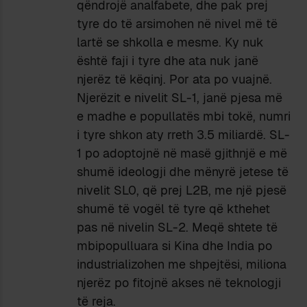
qëndrojë analfabete, dhe pak prej
tyre do të arsimohen në nivel më të
lartë se shkolla e mesme. Ky nuk
është faji i tyre dhe ata nuk janë
njerëz të këqinj. Por ata po vuajnë.
Njerëzit e nivelit SL-1, janë pjesa më
e madhe e popullatës mbi tokë, numri
i tyre shkon aty rreth 3.5 miliardë. SL-
1 po adoptojnë në masë gjithnjë e më
shumë ideologji dhe mënyrë jetese të
nivelit SL0, që prej L2B, me një pjesë
shumë të vogël të tyre që kthehet
pas në nivelin SL-2. Meqë shtete të
mbipopulluara si Kina dhe India po
industrializohen me shpejtësi, miliona
njerëz po fitojnë akses në teknologji
të reja.