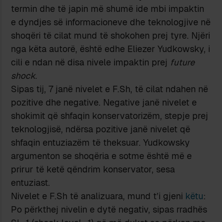
termin dhe të japin më shumë ide mbi impaktin
e dyndjes së informacioneve dhe teknologjive në
shoqëri të cilat mund të shokohen prej tyre. Njëri
nga këta autorë, është edhe Eliezer Yudkowsky, i
cili e ndan në disa nivele impaktin prej
future
shock
.
Sipas tij, 7 janë nivelet e F.Sh, të cilat ndahen në
pozitive dhe negative. Negative janë nivelet e
shokimit që shfaqin konservatorizëm, stepje prej
teknologjisë, ndërsa pozitive janë nivelet që
shfaqin entuziazëm të theksuar. Yudkowsky
argumenton se shoqëria e sotme është më e
prirur të ketë qëndrim konservator, sesa
entuziast.
Nivelet e F.Sh të analizuara, mund t’i gjeni
këtu
:
Po përkthej nivelin e dytë negativ, sipas rradhës