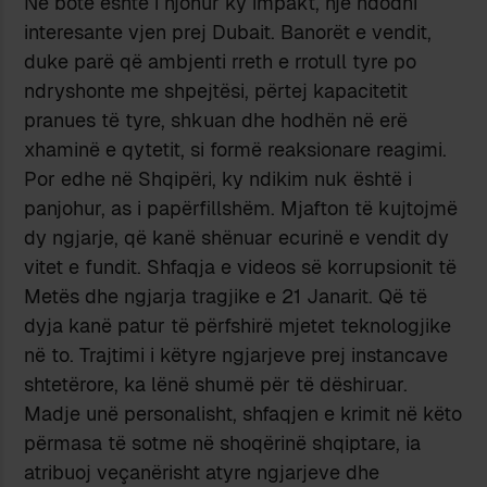
Në botë është i njohur ky impakt, një ndodhi
interesante vjen prej Dubait. Banorët e vendit,
duke parë që ambjenti rreth e rrotull tyre po
ndryshonte me shpejtësi, përtej kapacitetit
pranues të tyre, shkuan dhe hodhën në erë
xhaminë e qytetit, si formë reaksionare reagimi.
Por edhe në Shqipëri, ky ndikim nuk është i
panjohur, as i papërfillshëm. Mjafton të kujtojmë
dy ngjarje, që kanë shënuar ecurinë e vendit dy
vitet e fundit. Shfaqja e videos së korrupsionit të
Metës dhe ngjarja tragjike e 21 Janarit. Që të
dyja kanë patur të përfshirë mjetet teknologjike
në to. Trajtimi i këtyre ngjarjeve prej instancave
shtetërore, ka lënë shumë për të dëshiruar.
Madje unë personalisht, shfaqjen e krimit në këto
përmasa të sotme në shoqërinë shqiptare, ia
atribuoj veçanërisht atyre ngjarjeve dhe