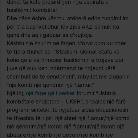
duket ta ketë prejardhjen nga aspirata e
bashkimit kombëtar.
Dhe nëse është kështu, atëherë edhe tundimi im
për t’ia bashkëlidhur lëvizjes AKZ-së nuk ka
qenë dhe aq i gabuar sa ç’kujtoja.
Kështu një shkrim në faqen
tifozat.com
ku ndër
të tjera thuhet se “Stadiumi Qemal Stafa ka
kohë që e ka firmosur bashkimin e trojeve por
juve që nuk keni ndërmend të ndjekni këtë
shembull do të pendoheni”, mbyllet me sloganin
“një komb një qëndrim një flamur.”
Njëlloj,
një faqe që i përket
forumit “Ushtria
kombëtare shqiptare – UKSH”, shpalos një farë
programi sintetik, të nyjëtuar sipas ekuacionesh
të thjeshta të tipit: një shtet një flamur/një komb
një qëndrim/një komb një flamur/një komb një
abetare/një komb një qeveri/një komb një