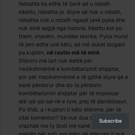
Ndoshta ka edhe të tjerë që u ndodh
kështu, ndoshta jo. Atyre që nuk u ndodh,
ndoshta nuk u ndodh ngaqë janë pyka dhe
nuk dinë asgjë nga historia. Kështu kot po
them, xhanëm, mundësi teorike. Pyka mund
të jem edhe unë këtu, që më duket slogani
pa kuptim,
në rastin më të mirë
.
Shkrimi më lart nuk është për
rrezikshmërinë e kombëtarizmit shqiptar,
por për rrezikshmërinë e të gjithë atyre që e
kanë përdorur dhe do ta përdorin
kombëtarizmin shqiptar për të imponuar
atë
një një një
-në e tyre, prej të dambllosuri.
Po Xhib, a i kupton ti këto shkrime, për të
cilat komenton? Se nuk dua të jem i
Subscribe
vrazhdë me ty (boll më kanë akuzuar, të
paktën për sot), por këto që shkruan ti nuk