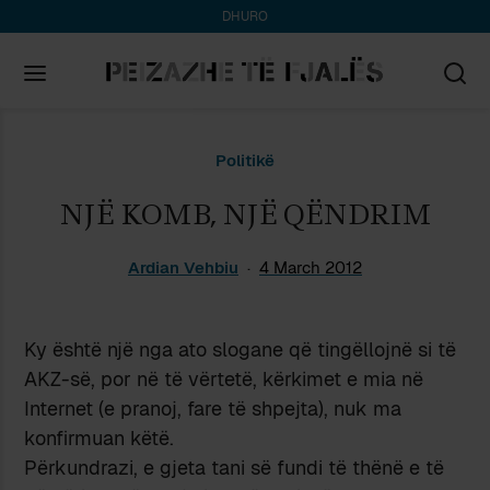
DHURO
Search
Politikë
for:
NJË KOMB, NJË QËNDRIM
Ardian Vehbiu
4 March 2012
Ky është një nga ato slogane që tingëllojnë si të
AKZ-së, por në të vërtetë, kërkimet e mia në
Internet (e pranoj, fare të shpejta), nuk ma
konfirmuan këtë.
Përkundrazi, e gjeta tani së fundi të thënë e të