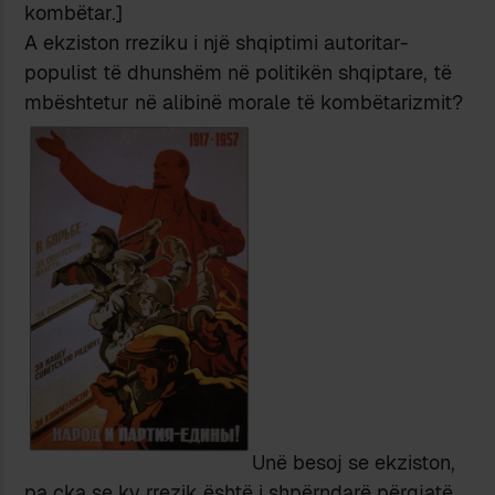
kombëtar.]
A ekziston rreziku i një shqiptimi autoritar-
populist të dhunshëm në politikën shqiptare, të
mbështetur në alibinë morale të kombëtarizmit?
Unë besoj se ekziston,
pa çka se ky rrezik është i shpërndarë përgjatë