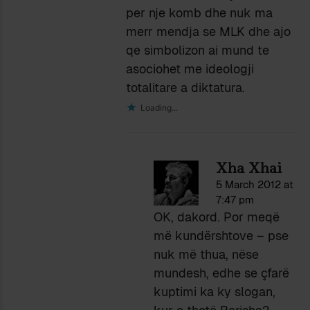
per nje komb dhe nuk ma
merr mendja se MLK dhe ajo
qe simbolizon ai mund te
asociohet me ideologji
totalitare a diktatura.
Loading...
Xha Xhai
5 March 2012 at
7:47 pm
OK, dakord. Por meqë
më kundërshtove – pse
nuk më thua, nëse
mundesh, edhe se çfarë
kuptimi ka ky slogan,