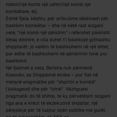
histori/një komb një ushtri/një komb një
kombëtare, etj.
Është fjala, kështu, për artikulime dëshirash për
bashkim kombëtar – dhe në këtë rast slogani
vetë, “një komb një qëndrim” i referohet pikërisht
kësaj dëshire, e cila duhet t’i bashkojë gjithashtu
shqiptarët: jo vetëm të bashkohemi në një shtet,
por edhe të bashkohemi në qëndrimin tonë
pro
bashkimit.
Në fjalimet e veta, Berisha nuk përmend
Kosovën, as Shqipërinë etnike – por flet në
mënyrë enigmatike për “shpirtin e kombit”
(
Volksgeist
) dhe për “lirinë”. Vëzhguesi
pragmatik do të shihte, te ky përvetësim slogani
nga ana e kreut të ekzekutivit shqiptar, një
përpjekje për të luajtur lojën politike me gurët,