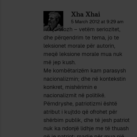
Xha Xhai
5 March 2012 at 9:29 am
Asnjë elozh – vetëm seriozitet,
dhe përqendrim te tema, jo te
leksionet morale për autorin,
meqë leksione morale mua nuk
më jep kush.
Me kombëtarizëm kam parasysh
nacionalizmin; dhe në kontekstin
konkret, mishërimin e
nacionalizmit në politikë.
Përndryshe, patriotizmi është
atribut i kujtdo që ofrohet për
shërbim publik, dhe të jesh patriot
nuk ka ndonjë lidhje me të thuash
që je patriot; madje për mua një