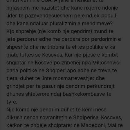
ngjashem me nazistet dhe kane nxjerre ndonje
lider te pazevendesueshem qe e ndjek populli
dhe kane ndaluar pluralizmin e mendimeve?
Kjo shprehje (nje komb nje qendrim) mund te
jete perdorur edhe me perpara por perdorimin e
shpeshte dhe ne tribuna te elites politike e ka
gjate luftes se Kosoves. Kur nje pjese e kombit
shqiptar ne Kosove po zhbehej nga Milloshevici
paria politike ne Shqiperi apo edhe ne treva te
tjera, duhet te linte mosmarreveshjet dhe
grindjet per te pasur nje qendrim perkundrejt
dhunes shteterore ndaj bashkekombasve te
tyre.
Nje komb nje qendrim duhet te kemi nese
dikush cenon sovranitetin e Shqiperise, Kosoves,
kerkon te zhbeje shqiptaret ne Maqedoni, Mal te