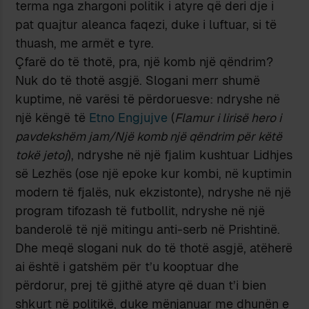
terma nga zhargoni politik i atyre që deri dje i
pat quajtur aleanca faqezi, duke i luftuar, si të
thuash, me armët e tyre.
Çfarë do të thotë, pra, një komb një qëndrim?
Nuk do të thotë asgjë. Slogani merr shumë
kuptime, në varësi të përdoruesve: ndryshe në
një këngë të
Etno Engjujve
(
Flamur i lirisë hero i
pavdekshëm jam/Një komb një qëndrim për këtë
tokë jetoj
), ndryshe në një fjalim kushtuar Lidhjes
së Lezhës (ose një epoke kur kombi, në kuptimin
modern të fjalës, nuk ekzistonte), ndryshe në një
program tifozash të futbollit, ndryshe në një
banderolë të një mitingu anti-serb në Prishtinë.
Dhe meqë slogani nuk do të thotë asgjë, atëherë
ai është i gatshëm për t’u kooptuar dhe
përdorur, prej të gjithë atyre që duan t’i bien
shkurt në politikë, duke mënjanuar me dhunën e