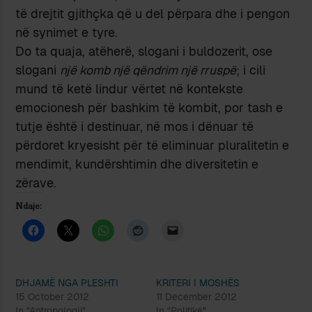
të drejtit gjithçka që u del përpara dhe i pengon
në synimet e tyre.
Do ta quaja, atëherë, slogani i buldozerit, ose
slogani
një komb një qëndrim një rruspë
; i cili
mund të ketë lindur vërtet në kontekste
emocionesh për bashkim të kombit, por tash e
tutje është i destinuar, në mos i dënuar të
përdoret kryesisht për të eliminuar pluralitetin e
mendimit, kundërshtimin dhe diversitetin e
zërave.
Ndaje:
DHJAMË NGA PLESHTI
KRITERI I MOSHËS
15 October 2012
11 December 2012
In "Antropologji"
In "Politikë"