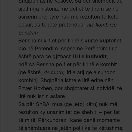
Shqipëri as në Kosovë. Sa për shembujt që
sjell nga historia, më duhet të them se në
asnjërin prej tyre nuk më rezulton të ketë
pasur, as të jetë pretenduar
një komb një
qëndrim
.
Berisha nuk flet për lirinë sikurse kuptohet
kjo në Perëndim; sepse në Perëndim liria
është para së gjithash
liri e individit
;
ndërsa Berisha po flet për lirinë e kombit
(që është,
de facto
, liri e atij që e sundon
kombin). Shqipëria ishte e lirë edhe nën
Enver Hoxhën, por shqiptarët si individë, të
lirë nuk ishin asfare.
Sa për ShBA, mua (që jetoj këtu) nuk më
rezulton ky unanimitet që sheh ti – për fat
të mirë. Përkundrazi, kanë qenë momente
të shëmtuara në jetën politike të këtushme,