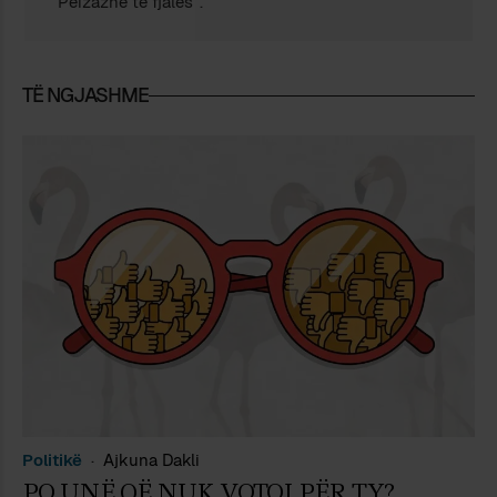
“Peizazhe të fjalës”.
TË NGJASHME
Politikë
Ajkuna Dakli
PO UNË QË NUK VOTOJ PËR TY?