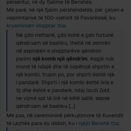
përsëritur, në dy fjalime të Berishës.
Më parë, në një fjalim përshëndetës, për çeljen e
veprimtarive të 100-vjetorit të Pavarësisë, ku
kryeministri shqiptar tha
:
Në çdo rrethanë, çdo kohë e çdo furtunë
qëndruam së bashku, thellë në zemrën
në aspiratën e shqiptarëve qëndron
parimi
një komb një qëndrim
. Asgjë nuk
mund të ndajë dhe të copëtojë shpirtin e
një kombi, trupin po, por shpirti është një
i pandarë. Shpirti i një kombi është liria e
tij dhe është e pandarë, ndaj lavdi Zotit
ne vijmë sot të lirë në këtë sallë, sepse
qëndruam së bashku […]
Më pas, në ceremoninë përkujtimore të Kuvendit
të Lezhës para dy ditësh, ku
i njëjti Berishë tha
: