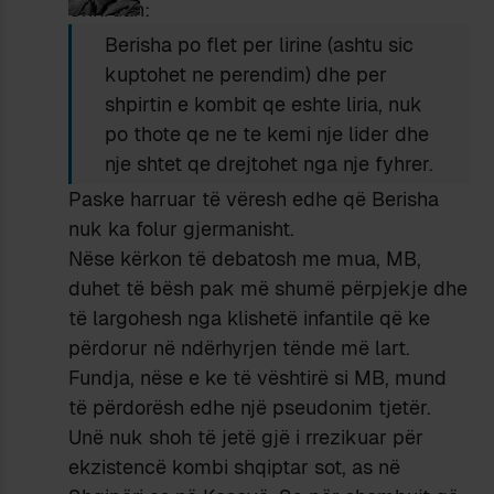
Shkruan:
Berisha po flet per lirine (ashtu sic
kuptohet ne perendim) dhe per
shpirtin e kombit qe eshte liria, nuk
po thote qe ne te kemi nje lider dhe
nje shtet qe drejtohet nga nje fyhrer.
Paske harruar të vëresh edhe që Berisha
nuk ka folur gjermanisht.
Nëse kërkon të debatosh me mua, MB,
duhet të bësh pak më shumë përpjekje dhe
të largohesh nga klishetë infantile që ke
përdorur në ndërhyrjen tënde më lart.
Fundja, nëse e ke të vështirë si MB, mund
të përdorësh edhe një pseudonim tjetër.
Unë nuk shoh të jetë gjë i rrezikuar për
ekzistencë kombi shqiptar sot, as në