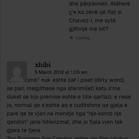
dhe përpikmëri. Atëherë
ç’e ka zënë që flet si
Chavez-i, me sytë
gjithnjë me lot?
Loading...
xhibi
5 March 2012 at 1:05 am
Fjala “komb” nuk eshte llaf i piset (dirty word),
se pari, megjithese nga shkrimi(et) ketu s’me
duket se kjo premise eshte e tille qartazi, e nese
jo, normal qe s’eshte aq e cuditshme qe gjeja e
pare qe te vjen ne mendje nga “nje komb nje
qendrin” jane hitlerizmat, dhe jo fjala vjen tek
gjera te tjera.
The Russians Are Coming, eshte nje film i bukur