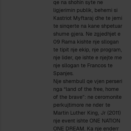
qe na shohin syte ne
ligjerimin publik, behemi si
Kastriot Myftaraj dhe te jemi
te sinqerte na kane shpetuar
shume gjera. Ne zgjedhjet e
09 Rama kishte nje sllogan
te tipit nje ekip, nje program,
nje lider, qe ishte e njejte me
nje sllogan te Francos te
Spanjes.
Nje shembull qe vjen perseri
nga “land of the free, home
of the brave”: ne ceromonite
perkujtimore ne nder te
Martin Luther King, Jr (2011)
nje event ishte ONE NATION
ONE DREAM. Ka nje enderr