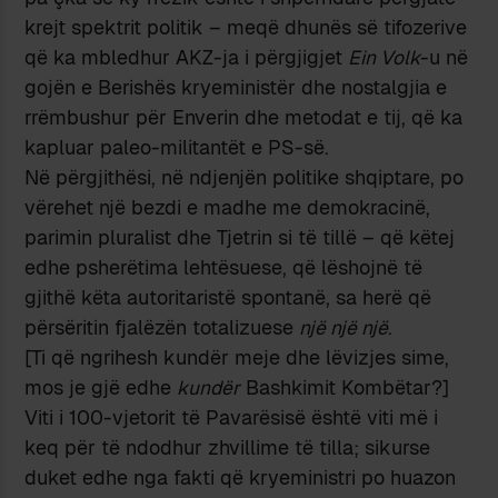
krejt spektrit politik – meqë dhunës së tifozerive
që ka mbledhur AKZ-ja i përgjigjet
Ein Volk
-u në
gojën e Berishës kryeministër dhe nostalgjia e
rrëmbushur për Enverin dhe metodat e tij, që ka
kapluar paleo-militantët e PS-së.
Në përgjithësi, në ndjenjën politike shqiptare, po
vërehet një bezdi e madhe me demokracinë,
parimin pluralist dhe Tjetrin si të tillë – që këtej
edhe psherëtima lehtësuese, që lëshojnë të
gjithë këta autoritaristë spontanë, sa herë që
përsëritin fjalëzën totalizuese
një një një
.
[Ti që ngrihesh kundër meje dhe lëvizjes sime,
mos je gjë edhe
kundër
Bashkimit Kombëtar?]
Viti i 100-vjetorit të Pavarësisë është viti më i
keq për të ndodhur zhvillime të tilla; sikurse
duket edhe nga fakti që kryeministri po huazon