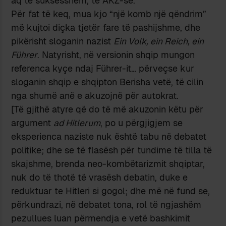
aq të suksesshëm, të AKZ-së.
Për fat të keq, mua kjo “një komb një qëndrim”
më kujtoi diçka tjetër fare të pashijshme, dhe
pikërisht sloganin nazist
Ein Volk, ein Reich, ein
Führer
. Natyrisht, në versionin shqip mungon
referenca kyçe ndaj Führer-it… përveçse kur
sloganin shqip e shqipton Berisha vetë, të cilin
nga shumë anë e akuzojnë për autokrat.
[Të gjithë atyre që do të më akuzonin këtu për
argument
ad Hitlerum
, po u përgjigjem se
eksperienca naziste nuk është tabu në debatet
politike; dhe se të flasësh për tundime të tilla të
skajshme, brenda neo-kombëtarizmit shqiptar,
nuk do të thotë të vrasësh debatin, duke e
reduktuar te Hitleri si gogol; dhe më në fund se,
përkundrazi, në debatet tona, rol të ngjashëm
pezullues luan përmendja e vetë bashkimit