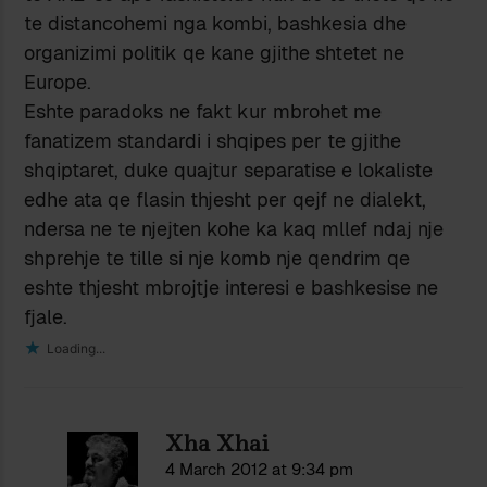
te distancohemi nga kombi, bashkesia dhe
organizimi politik qe kane gjithe shtetet ne
Europe.
Eshte paradoks ne fakt kur mbrohet me
fanatizem standardi i shqipes per te gjithe
shqiptaret, duke quajtur separatise e lokaliste
edhe ata qe flasin thjesht per qejf ne dialekt,
ndersa ne te njejten kohe ka kaq mllef ndaj nje
shprehje te tille si nje komb nje qendrim qe
eshte thjesht mbrojtje interesi e bashkesise ne
fjale.
Loading...
Xha Xhai
4 March 2012 at 9:34 pm