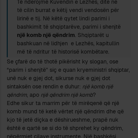
Të nderojmë Kuvendin e Lezhës, ditë në
të cilin burrat e këtij vendi vendosën për
lirinë e tij. Në këtë qytet lindi parimi i
bashkimit të shqiptarëve, parimi i shenjtë
një komb një qëndrim
. Shqiptarët u
bashkuan në lidhjen e Lezhës, kapitullin
më të ndritur të historisë kombëtare.
Se çfarë do të thotë pikërisht ky slogan, ose
“parim i shenjtë” siç e quan kryeministri shqiptar,
unë nuk e gjej dot, sikurse nuk e gjej dot
sintaksën ose rendin e duhur:
një komb një
qëndrim
, apo
një qëndrim një komb
?
Edhe sikur ta marrim për të mirëqenë që një
komb mund të ketë vërtet një qëndrim dhe që
kjo të jetë diçka e dëshirueshme, prapë nuk
është e qartë se si do të shprehet ky qëndrim,
nëpërmjet cilave instrumente. Një bashkësi