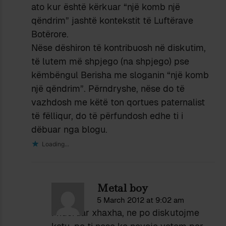
ato kur është kërkuar “një komb një
qëndrim” jashtë kontekstit të Luftërave
Botërore.
Nëse dëshiron të kontribuosh në diskutim,
të lutem më shpjego (na shpjego) pse
këmbëngul Berisha me sloganin “një komb
një qëndrim”. Përndryshe, nëse do të
vazhdosh me këtë ton qortues paternalist
të fëlliqur, do të përfundosh edhe ti i
dëbuar nga blogu.
Loading...
Metal boy
5 March 2012 at 9:02 am
I nderuar xhaxha, ne po diskutojme