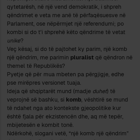
qytetarësh, në një vend demokratik, i shpreh
qëndrimet e veta me anë të përfaqësuesve në
Parlament, ose nëpërmjet një referendumi; po
kombi si do t’i shprehë këto qëndrime të vetat
unike
?
Veç kësaj, si do të pajtohet ky parim, një komb
një qëndrim, me parimin
pluralist
që qëndron në
themel të Republikës?
Pyetje që për mua mbeten pa përgjigje, edhe
pse mirëpres versionet tuaja.
Ideja që shqiptarët mund (madje
duhet
) të
veprojnë së bashku, si
komb
, vështirë se mund
të ndahet nga ato kontekste gjeopolitike kur
është fjala për ekzistencën dhe, aq më tepër,
mbijetesën e kombit tonë.
Ndërkohë, slogani vetë, “një komb një qëndrim”