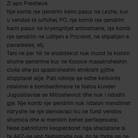
Zi apo Presheve.
Nje komb nje qendrim kemi pasur ne Lezhe, kur
u vendos te luftohej PO, nje komb nje qendrim
kami pasur ne kryengritjet antiosmane, nje komb
nje qendrim ne Lidhjen e Prizrenit, ne shpalljen e
pavaresise, etj.
Tani ne per hir te snobllekut nuk mund te kishim
shume qendrime kur ne Kosove masakroheshin
civile dhe po spastroheshin etnikisht gjithe
shqiptaret atje. Pati ndonje qe edhe kerkonte
ndalimin e bombardimeve te Natos kunder
Jugoslllavise se Milloshevicit dhe nuk i ndodhi
gje. Nje komb nje qendrim nuk ndalon mendimet
ndryshe ne nje demokraci ku ne fund vendos
shumica dhe ai mendim behet perfaqesuesi.
Nese patriotizmi keqperdoret nga sharlatane si
te AKZ-se apo fashistoide nuk do te thote qe ne