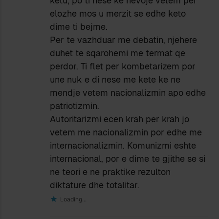
ketu, po ti nese ke nevoje vetem per
elozhe mos u merzit se edhe keto
dime ti bejme.
Per te vazhduar me debatin, njehere
duhet te sqarohemi me termat qe
perdor. Ti flet per kombetarizem por
une nuk e di nese me kete ke ne
mendje vetem nacionalizmin apo edhe
patriotizmin.
Autoritarizmi ecen krah per krah jo
vetem me nacionalizmin por edhe me
internacionalizmin. Komunizmi eshte
internacional, por e dime te gjithe se si
ne teori e ne praktike rezulton
diktature dhe totalitar.
Loading...