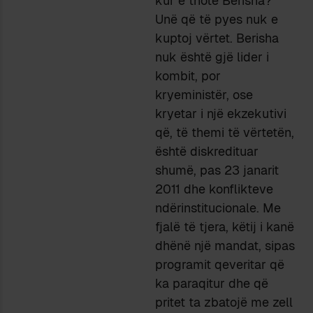
kur e thotë Berisha?
Unë që të pyes nuk e
kuptoj vërtet. Berisha
nuk është gjë lider i
kombit, por
kryeministër, ose
kryetar i një ekzekutivi
që, të themi të vërtetën,
është diskredituar
shumë, pas 23 janarit
2011 dhe konflikteve
ndërinstitucionale. Me
fjalë të tjera, këtij i kanë
dhënë një mandat, sipas
programit qeveritar që
ka paraqitur dhe që
pritet ta zbatojë me zell