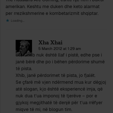
amerikan. Keshtu me duken dhe keto alarmat
per rrezikshmerine e kombetarizmit shqiptar.
Loading...
Xha Xhai
5 March 2012 at 1:29 am
Jo, komb nuk është llaf i pistë, edhe pse i
janë bërë dhe po i bëhen përdorime shumë
të pista.
Xhib, janë përdorimet të pista, jo fjalët.
Se çfarë më vjen ndërmend mua kur dëgjoj
atë slogan, kjo është eksperiencë imja, që
nuk dua t’ua imponoj të tjerëve – por e
gjykoj megjithatë të denjë për t’ua rrëfyer
miqve të mi, në blogun tim.