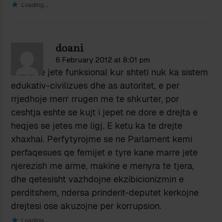
Loading...
doani
6 February 2012 at 8:01 pm
Mund te jete funksional kur shteti nuk ka sistem
edukativ-civilizues dhe as autoritet, e per
rrjedhoje merr rrugen me te shkurter, por
ceshtja eshte se kujt i jepet ne dore e drejta e
heqjes se jetes me ligj. E ketu ka te drejte
xhaxhai. Perfytyrojme se ne Parlament kemi
perfaqesues qe femijet e tyre kane marre jete
njerezish me arme, makine e menyra te tjera,
dhe qetesisht vazhdojne ekzibicionizmin e
perditshem, ndersa prinderit-deputet kerkojne
drejtesi ose akuzojne per korrupsion.
Loading...