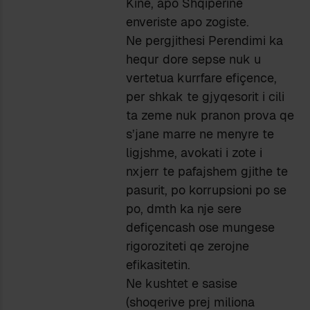
Kine, apo Shqiperine
enveriste apo zogiste.
Ne pergjithesi Perendimi ka
hequr dore sepse nuk u
vertetua kurrfare efiçence,
per shkak te gjyqesorit i cili
ta zeme nuk pranon prova qe
s’jane marre ne menyre te
ligjshme, avokati i zote i
nxjerr te pafajshem gjithe te
pasurit, po korrupsioni po se
po, dmth ka nje sere
defiçencash ose mungese
rigoroziteti qe zerojne
efikasitetin.
Ne kushtet e sasise
(shoqerive prej miliona