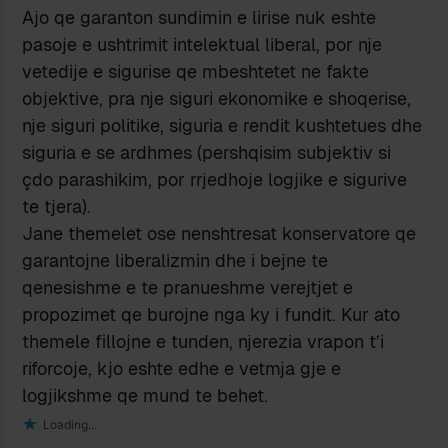
Ajo qe garanton sundimin e lirise nuk eshte
pasoje e ushtrimit intelektual liberal, por nje
vetedije e sigurise qe mbeshtetet ne fakte
objektive, pra nje siguri ekonomike e shoqerise,
nje siguri politike, siguria e rendit kushtetues dhe
siguria e se ardhmes (pershqisim subjektiv si
çdo parashikim, por rrjedhoje logjike e sigurive
te tjera).
Jane themelet ose nenshtresat konservatore qe
garantojne liberalizmin dhe i bejne te
qenesishme e te pranueshme verejtjet e
propozimet qe burojne nga ky i fundit. Kur ato
themele fillojne e tunden, njerezia vrapon t’i
riforcoje, kjo eshte edhe e vetmja gje e
logjikshme qe mund te behet.
Loading...