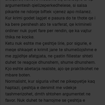
argumentesh qiellzeperkedhelese, si salsa
pikante ne ndonje biftek vjenez apo milanez.
Kur krimi godet lagjet e pasura do te thote qe i
ka bere pershesh ato te varferat, qe krimineli
ordiner nuk pyet fare per rendin, qe ka vajtur
thika ne kocke.
Ketu nuk eshte me çeshtje lirie, por sigurie, e
meqe shkaqet e krimit jane te shumellojshme e
me zgjidhje afatgjata, ne çastin fillestar shteti
duhet te reagoje dhunshem, shume dhunshem.
Kjo eshte abetarja realiste, ajo qe praktikohet ne
mbare boten.
Normalisht, kur siguria vihet ne pikepyetje kaq
haptazi, çeshtja e denimit me vdekje
tashmerizohet, dmth shtohen argumentet ne
favor. Nuk duhet te harrojme se çeshtja e