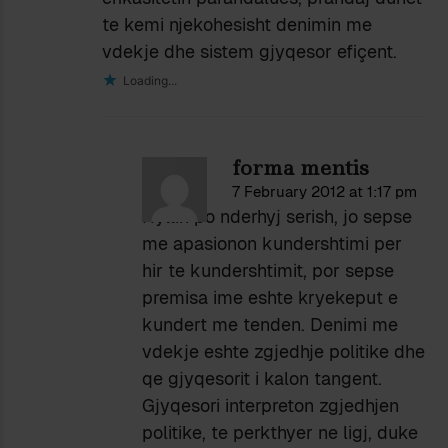
te kemi njekohesisht denimin me
vdekje dhe sistem gjyqesor efiçent.
Loading...
forma mentis
7 February 2012 at 1:17 pm
Hyllin po nderhyj serish, jo sepse
me apasionon kundershtimi per
hir te kundershtimit, por sepse
premisa ime eshte kryekeput e
kundert me tenden. Denimi me
vdekje eshte zgjedhje politike dhe
qe gjyqesorit i kalon tangent.
Gjyqesori interpreton zgjedhjen
politike, te perkthyer ne ligj, duke