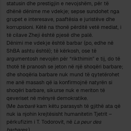
statusin dhe prestigjin e nevojshëm, për të
dhënë dënime me vdekje; sepse sundohet nga
grupet e interesave, paaftësia e juristëve dhe
korrupsioni. Këtë na thonë përditë vetë mediat, i
të cilave Zheji është pjesë dhe palë.
Dënimi me vdekje është barbar (po, edhe në
ShBA ashtu është); të kërkosh, ose të
argumentosh nevojën për “rikthimin” e tij, do të
thotë të pranosh se jeton në një shoqëri barbare;
dhe shoqëria barbare nuk mund të qytetërohet
me anë masash që ia konfirmojnë natyrën si
shoqëri barbare, sikurse nuk e meriton të
qeveriset në mënyrë demokratike.
(Me
barbarë
kam këtu parasysh të gjithë ata që
nuk ia njohin krejtësisht humanitetin Tjetrit –
përkufizim i T. Todorovit, në
La peur des
barbares
.)