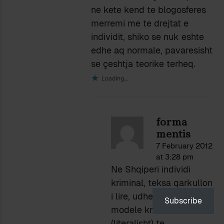
ne kete kend te blogosferes
merremi me te drejtat e
individit, shiko se nuk eshte
edhe aq normale, pavaresisht
se çeshtja teorike terheq.
Loading...
forma
mentis
7 February 2012
at 3:28 pm
Ne Shqiperi individi
kriminal, teksa qarkullon
i lire, udhehiqet nga
Subscribe
modele kriminale
(literalisht) te