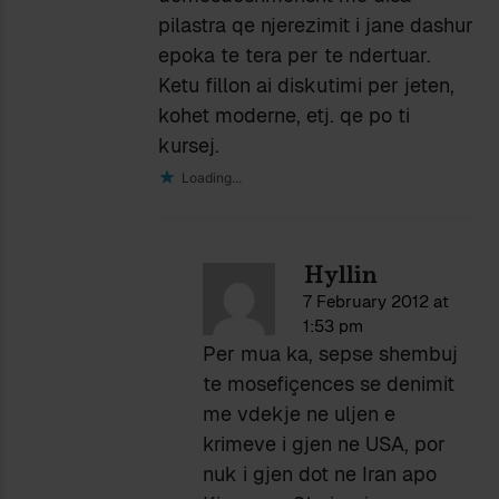
pilastra qe njerezimit i jane dashur
epoka te tera per te ndertuar.
Ketu fillon ai diskutimi per jeten,
kohet moderne, etj. qe po ti
kursej.
Loading...
Hyllin
7 February 2012 at
1:53 pm
Per mua ka, sepse shembuj
te mosefiçences se denimit
me vdekje ne uljen e
krimeve i gjen ne USA, por
nuk i gjen dot ne Iran apo