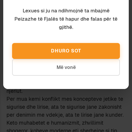
votave, meqenese mesazhi i drejtesivenies sipas
kesaj formule, arrin destinataret po aq
Lexues si ju na ndihmojnë ta mbajmë
drejteperdrejte, sa publiciteti i klorit si asgjesues
Peizazhe të Fjalës të hapur dhe falas për të
i mikrobeve me efikasitet 99%.
gjithë.
Loading...
DHURO SOT
Hyllin
Më vonë
7 February 2012 at 10:39 am
E drejta duket se ka lindur per te mbrojtur
njeriun nga njeriu, as per njeriun as kundra
njeriut.
Per mua kemi konflikt mes koncepteve jetike te
sigurise dhe lirise, ata te sigurise jane zakonisht
per denimin me vdekje, ata te lirise jane kunder.
Keto muhabetet e humanizmit, zhvillimit
shoqeror, koheve moderne etj sherbejne si tip