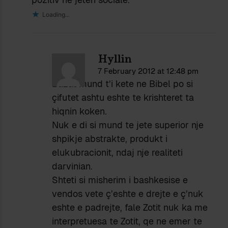
Loading...
Hyllin
7 February 2012 at 12:48 pm
Bazat mund t’i kete ne Bibel po si
çifutet ashtu eshte te krishteret ta
hiqnin koken.
Nuk e di si mund te jete superior nje
shpikje abstrakte, produkt i
elukubracionit, ndaj nje realiteti
darvinian.
Shteti si misherim i bashkesise e
vendos vete ç’eshte e drejte e ç’nuk
eshte e padrejte, fale Zotit nuk ka me
interpretuesa te Zotit, qe ne emer te