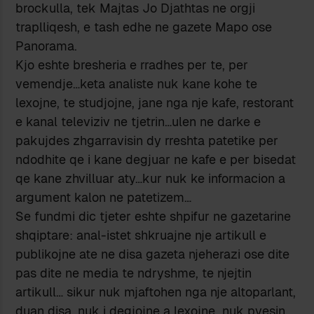
brockulla, tek Majtas Jo Djathtas ne orgji
traplliqesh, e tash edhe ne gazete Mapo ose
Panorama.
Kjo eshte bresheria e rradhes per te, per
vemendje…keta analiste nuk kane kohe te
lexojne, te studjojne, jane nga nje kafe, restorant
e kanal televiziv ne tjetrin…ulen ne darke e
pakujdes zhgarravisin dy rreshta patetike per
ndodhite qe i kane degjuar ne kafe e per bisedat
qe kane zhvilluar aty…kur nuk ke informacion a
argument kalon ne patetizem…
Se fundmi dic tjeter eshte shpifur ne gazetarine
shqiptare: anal-istet shkruajne nje artikull e
publikojne ate ne disa gazeta njeherazi ose dite
pas dite ne media te ndryshme, te njejtin
artikull… sikur nuk mjaftohen nga nje altoparlant,
duan disa, nuk i degjojne a lexojne…nuk pyesin