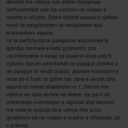
denimit me vdekje nuk eshte menjanuar
perfundimisht pse nje civilizim ne masen e
madhe e refuzon. Eshte thjesht pasoje e njefare
niveli te pergjithshem te kenaqshem apo
pranueshem sigurie.
Le te perfytyrojme pasigurine ekonomike si
gjendje normale e ketij qyteterimi, pra
vazhdimesine e kesaj qe quajme krize prej 5
vjetesh, kjo do perkthehet ne pasiguri politike e
ne pasiguri te rendit publik, atehere konceptin e
lirise do e fusin te gjithe tek zona e akullit dhe
siguria do behet shqetesimi nr 1. Denimi me
vdekje do dale serisht ne skene, nje parti do
pretendoje rivendosjen e sigurise dhe denimin
me vdekje, populli do e votoje dhe ja ku
qyteterimi qe ne masen e madhe e refuzonte, do
e pranoje.