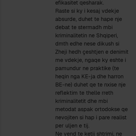
efikasitet qesharak.
Raste si ky i kesaj vdekje
absurde, duhet te hape nje
debat te stermadh mbi
kriminalitetin ne Shqiperi,
dmth edhe nese dikush si
Zheji hedh çeshtjen e denimit
me vdekje, ngaqe ky eshte i
pamundur ne praktike (te
heqin nga KE-ja dhe harron
BE-ne) duhet qe te nxise nje
reflektim te thelle rreth
kriminalitetit dhe mbi
metodat aspak ortodokse qe
nevojiten si hap i pare realist
per uljen e tij.
Ne vend te ketij shtrimi, ne