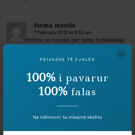
forma mentis
7 February 2012 at 8:52 am
Kam veshtiresi te mendoj per raste funksionale
te aplikimit te denimit me vdekje, sidomos ne
×
kushtet e sotme te zhvillimit te shoqerise se
PEIZAZHE TË FJALËS
organizuar ne shtet. Sa here hapet si teme kujtoj
profesorin tim te dikurshem qe sqaronte se si e
100%
i pavarur
drejta ka lindur per njeriun dhe jo kundra tij,
100%
falas
Sepse ketu behet fjale qe nepermjet normes te
se drejtes te sanksionohet vrasja, jo nga dora
gjaknxehte e kujt ka humbur njeriun e afert, por
nga ajo gjakftohte e institucionit, e shtetit vete.
Na ndihmoni ta mbajmë kështu
Rastet e aplikimit kane rezultuar funksionale,
perndryshe, ne kuadre elektorale, per vjeljen e