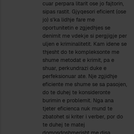
cuar perpara litarit ose jo fajtorin,
sipas rastit. Gjyqesori eficient (ose
jo) s’ka lidhje fare me
oportunitetin e zgjedhjes se
denimit me vdekje si pergjigje per
uljen e kriminalitetit. Kam idene se
thjesht do te kompleksonte me
shume metodat e krimit, pa e
shuar, perkundrazi duke e
perfeksionuar ate. Nje zgjidhje
eficiente me shume se sa pasojen,
do te duhej te konsideronte
burimin e problemit. Nga ana
tjeter eficienca nuk mund te
zbatohet si kriter i verber, por do
te duhej te matej
domosdoshmerisht me disa