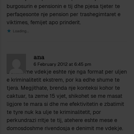
burgosurin e pensionin e tij dhe pjesa tjeter te
perfaqesonte nje pension per trashegimtaret e
viktimes, femijet apo prinderit.
Loading...
ana
6 February 2012 at 6:45 pm
Denimi me vdekje eshte nje nga format per uljen
e kriminalitetit ekstrem, por ka edhe shume te
tjera. Megjithate, brenda nje konteksi kohor te
caktuar, ta zeme 15 vjet, shikohet se me masat
ligjore te mara si dhe me efektivitetin e zbatimit
te tyre nuk ka ulje te kriminalitetit, por
perkundrazi rritje te tij, atehere eshte mese e
domosdoshme rivendosja e denimit me vdekje.