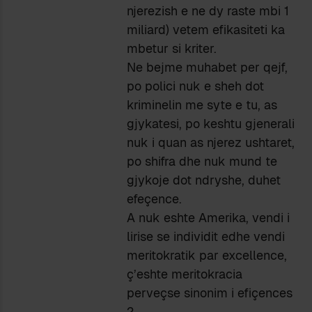
njerezish e ne dy raste mbi 1
miliard) vetem efikasiteti ka
mbetur si kriter.
Ne bejme muhabet per qejf,
po polici nuk e sheh dot
kriminelin me syte e tu, as
gjykatesi, po keshtu gjenerali
nuk i quan as njerez ushtaret,
po shifra dhe nuk mund te
gjykoje dot ndryshe, duhet
efeçence.
A nuk eshte Amerika, vendi i
lirise se individit edhe vendi
meritokratik par excellence,
ç’eshte meritokracia
perveçse sinonim i efiçences
?