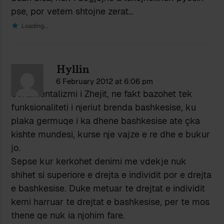
pse, por vetem shtojne zerat…
Loading...
Hyllin
6 February 2012 at 6:06 pm
Sentimentalizmi i Zhejit, ne fakt bazohet tek
funksionaliteti i njeriut brenda bashkesise, ku
plaka germuqe i ka dhene bashkesise ate çka
kishte mundesi, kurse nje vajze e re dhe e bukur
jo.
Sepse kur kerkohet denimi me vdekje nuk
shihet si superiore e drejta e individit por e drejta
e bashkesise. Duke metuar te drejtat e individit
kemi harruar te drejtat e bashkesise, per te mos
thene qe nuk ia njohim fare.