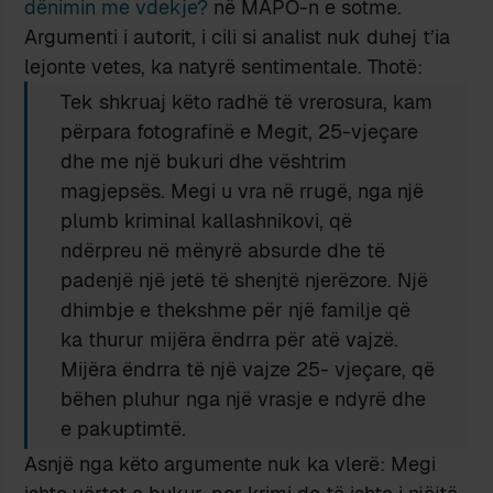
dënimin me vdekje?
në MAPO-n e sotme.
Argumenti i autorit, i cili si analist nuk duhej t’ia
lejonte vetes, ka natyrë sentimentale. Thotë:
Tek shkruaj këto radhë të vrerosura, kam
përpara fotografinë e Megit, 25-vjeçare
dhe me një bukuri dhe vështrim
magjepsës. Megi u vra në rrugë, nga një
plumb kriminal kallashnikovi, që
ndërpreu në mënyrë absurde dhe të
padenjë një jetë të shenjtë njerëzore. Një
dhimbje e thekshme për një familje që
ka thurur mijëra ëndrra për atë vajzë.
Mijëra ëndrra të një vajze 25- vjeçare, që
bëhen pluhur nga një vrasje e ndyrë dhe
e pakuptimtë.
Asnjë nga këto argumente nuk ka vlerë: Megi