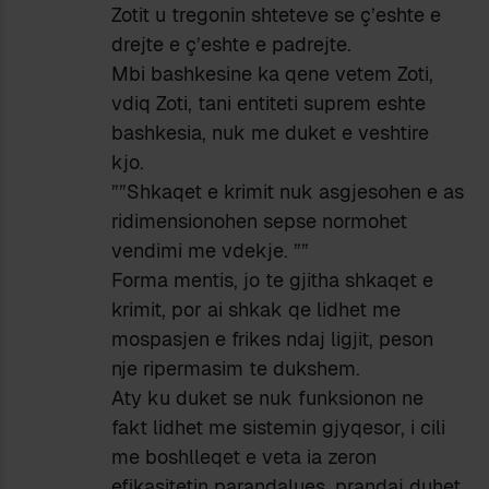
Zotit u tregonin shteteve se ç’eshte e
drejte e ç’eshte e padrejte.
Mbi bashkesine ka qene vetem Zoti,
vdiq Zoti, tani entiteti suprem eshte
bashkesia, nuk me duket e veshtire
kjo.
””Shkaqet e krimit nuk asgjesohen e as
ridimensionohen sepse normohet
vendimi me vdekje. ””
Forma mentis, jo te gjitha shkaqet e
krimit, por ai shkak qe lidhet me
mospasjen e frikes ndaj ligjit, peson
nje ripermasim te dukshem.
Aty ku duket se nuk funksionon ne
fakt lidhet me sistemin gjyqesor, i cili
me boshlleqet e veta ia zeron
efikasitetin parandalues, prandaj duhet