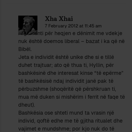
Xha Xhai
7 February 2012 at 11:45 am
Argumenti për heqjen e dënimit me vdekje
nuk është doemos liberal – bazat i ka që në
Bibël.
Jeta e individit është unike dhe si e tillë
duhet trajtuar; ato që thua ti, Hyllin, për
bashkësinë dhe interesat kinse “të epërme”
të bashkësisë ndaj individit janë pak të
përbuzshme (shoqëritë që përshkruan ti,
mua më duken si mishërim i ferrit në faqe të
dheut).
Bashkësia ose shteti mund ta vrasin një
individ, qoftë edhe me të gjitha ritualet dhe
vajimet e mundshme; por kjo nuk do të