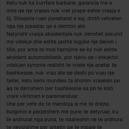
Ketu nuk ka kurrfare barbarie, garancia me e
mire qe nje vrases nuk vret prape eshte vrasja e
tij. Shoqeria ruan pjesetaret e saj, dmth vetveten
nga nje pjesetar qe e demton ate.
Natyrisht vrasja aksidentale nuk denohet askund
me vdekje dhe eshte jashte logjike nje denim i
tille, por ama te mos harrojme se ky nuk eshte
aksident automobilistik, por njeriu qe i shkaktoi
vdekjen synonte realisht te vriste nje anetar te
bashkesise, nuk vrau ate qe deshi po vrau nje
tjeter, ketu kemi mundesi ta shohim vrasesin po
aq te demshem per bashkesine sa po te kish
vrare viktimen e paramenduar.
Une per vete do te mendoja si me te drejte,
burgimin e perjetshem me pune te detyruar, ku
te ardhurat nga puna, te ndaheshin ne te ardhura
te nevojshme per shtetin qe te mbaje te