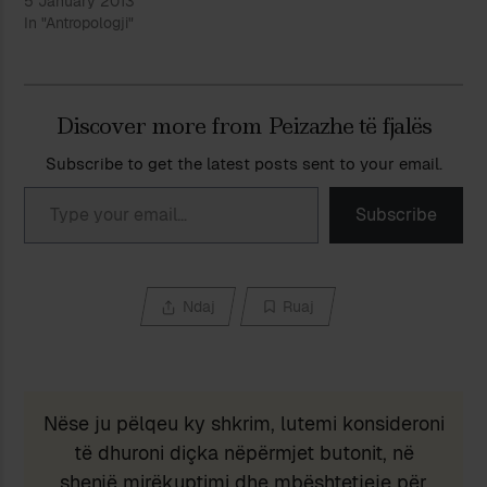
5 January 2013
In "Antropologji"
Discover more from Peizazhe të fjalës
Subscribe to get the latest posts sent to your email.
Type your email…
Subscribe
Ndaj
Ruaj
Nëse ju pëlqeu ky shkrim, lutemi konsideroni
të dhuroni diçka nëpërmjet butonit, në
shenjë mirëkuptimi dhe mbështetjeje për