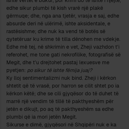
ishte vërtet e bukur, por krimi do të ishte i njëjtë,
edhe sikur plumbi të kish vrarë një plakë
gërmuqe; dhe, nga ana tjetër, vrasja e saj, edhe
absurde deri në ulërimë, ishte aksidentale, e
rastësishme; dhe nuk ka vend të botës së
qytetëruar ku krime të tilla dënohen me vdekje.
Edhe më tej, në shkrimin e vet, Zheji vazhdon t’i
referohet, me tone gati nekrofilike, fotografisë së
Megit, dhe t’u drejtohet pastaj lexuesve me
pyetjen:
po sikur të ishte fëmija juaj?
Ky lloj sentimentalizmi nuk bind. Zheji i kërkon
shtetit që të vrasë, por harron se cilit shtet po ia
kërkon këtë; dhe se cili gjyqësor do të duhet të
marrë një vendim të tillë të pakthyeshëm për
jetën e dikujt, po aq të pakthyeshëm sa edhe
plumbi që ia mori jetën Megit.
Sikurse e dimë, gjyqësori në Shqipëri nuk e ka