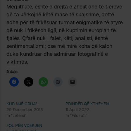
Megjithatë, është e drejta e Zhejit dhe të tjerëve
që ta kërkojnë këtë masë të skajshme, qoftë
edhe për të frikësuar turmat enigmatike të atyre
që nuk i frikëson ligji, në kuptimin europian të
fjalës. Çfarë nuk i falet, këtij analisti, është
sentimentalizmi; ose më mirë koha që kalon
duke kundruar dhe admiruar fotografinë e
viktimës.
Ndaje:
KUR NJË GRUA*…
PRINDËR QË KTHEHEN
29 December 2013
11 April 2022
In "Letërsi"
In "Filozofi"
FOL PËR VDEKJEN