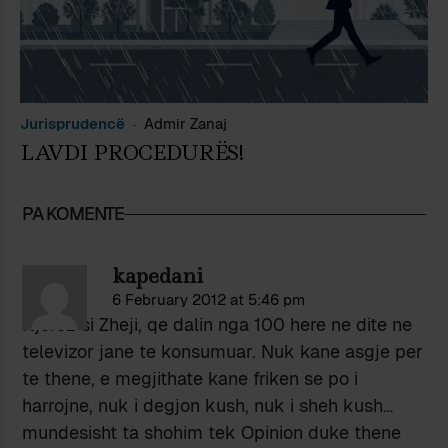
Jurisprudencë
Admir Zanaj
LAVDI PROCEDURËS!
PA KOMENTE
kapedani
6 February 2012 at 5:46 pm
Njerez si Zheji, qe dalin nga 100 here ne dite ne
televizor jane te konsumuar. Nuk kane asgje per
te thene, e megjithate kane friken se po i
harrojne, nuk i degjon kush, nuk i sheh kush…
mundesisht ta shohim tek Opinion duke thene