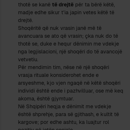
thotë se kanë
të drejtë
për ta bërë këtë,
madje edhe sikur t’ia japin vetes këtë të
drejtë.
Shoqëritë që nuk vrasin janë më të
avancuara se ato që vrasin; çka nuk do të
thotë se, duke e hequr dënimin me vdekje
nga legjislacioni, një shoqëri do të avancojë
vetvetiu.
Për mendimin tim, nëse në një shoqëri
vrasja rituale konsiderohet ende e
arsyeshme, kjo vjen ngaqë në këtë shoqëri
individi është ende i pazhvilluar, ose më keq
akoma, është gjymtuar.
Në Shqipëri heqja e dënimit me vdekje
është shprehje, para së gjithash, e kultit të
kargove; por edhe ashtu, ka luajtur rol
pozitiv në jetën sociale.