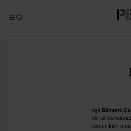
Search
for:
nga
Edmond Ça
Vërtet demokraci
komunikimi mes 