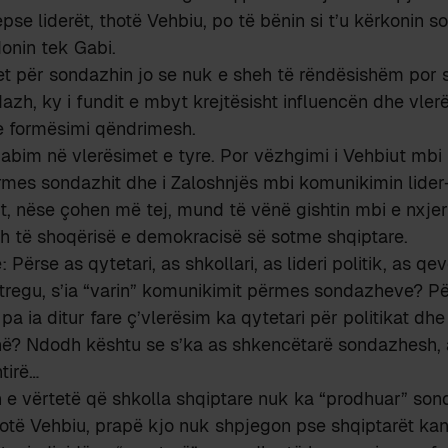
pse liderët, thotë Vehbiu, po të bënin si t’u kërkonin s
onin tek Gabi.
et për sondazhin jo se nuk e sheh të rëndësishëm por 
dazh, ky i fundit e mbyt krejtësisht influencën dhe vler
 e formësimi qëndrimesh.
abim në vlerësimet e tyre. Por vëzhgimi i Vehbiut mb
rmes sondazhit dhe i Zaloshnjës mbi komunikimin lider-
kt, nëse çohen më tej, mund të vënë gishtin mbi e nxje
 të shoqërisë e demokracisë së sotme shqiptare.
Përse as qytetari, as shkollari, as lideri politik, as qeve
 tregu, s’ia “varin” komunikimit përmes sondazheve? Pë
pa ia ditur fare ç’vlerësim ka qytetari për politikat dhe
inë? Ndodh kështu se s’ka as shkencëtarë sondazhesh,
tirë…
h e vërtetë që shkolla shqiptare nuk ka “prodhuar” so
otë Vehbiu, prapë kjo nuk shpjegon pse shqiptarët kan