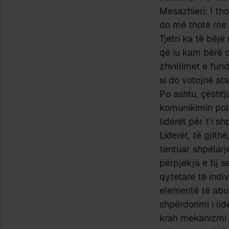
Mesazhieri: I th
do më thotë me 
Tjetri ka të bëj
që iu kam bërë d
zhvillimet e fund
si do votojnë at
Po ashtu, çështja
komunikimin poli
liderët për t’i shp
Liderët, të gjith
tentuar shpëlarje
përpjekja e tij s
qytetare të indiv
elementë të abuz
shpërdorimi i lid
krah mekanizmi “