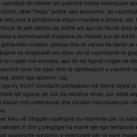
 vazhdojë të mbetet një praktikë intuite individuale apo
izimit; nëse “tregu” politik apo ekonomik, do vazhdojë
 jeta jonë e përditshme shpirt-marrëse e dritave, ujit, t
hdojë të jetë kështu siç është sot apo do lëvizë drejt
ilësia e demokracisë shqiptare do mbetet kjo që është
 gjitha këto mbeten çështje dhe të varura në faktin se 
ajmë ne shqiptarët me dijen: do të vazhdojmë të gj
ën si rrugën më komode, apo do tia hyjmë rrugës së vës
socimit tonë me dijen dhe të udhëhequrit e veprimit ton
reg, shtet nga aplikimi i saj.
t nga ky front? Sondazhi përfaqëson një formë dijeje j
thotë një ngjarje që nuk ka ndodhur ende, por edhe sep
e bazon mbi preferencat dhe intuitën individuale por 
ve.
het këtu në Shqipëri mjaftojnë dy momente për ta ilustr
shnjën. E dini ç’përgjigje ka marrë një nga tentativat e
 që sugjeronte sondimin e elektoratit për të parë mas