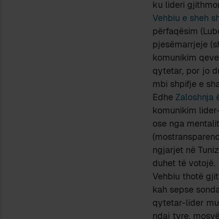
ku lideri gjithmo
Vehbiu e sheh s
përfaqësim (Lubon
pjesëmarrjeje (s
komunikim qeveri
qytetar, por jo 
mbi shpifje e sh
Edhe
Zaloshnja 
komunikim lider-
ose nga mentalit
(mostransparenca
ngjarjet në Tuni
duhet të votojë.
Vehbiu thotë gji
kah sepse sonda
qytetar-lider 
ndaj tyre, mosvë