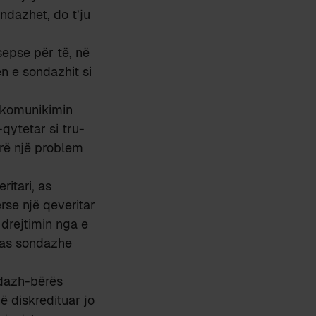
ondazhet, do t’ju
sepse për të, në
ën e sondazhit si
i komunikimin
qytetar si tru-
rrë një problem
ritari, as
rse një qeveritar
 drejtimin nga e
 as sondazhe
ndazh-bërës
ë diskredituar jo