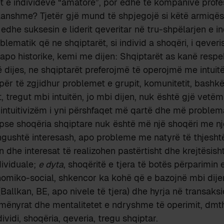
 e individëve “amatorë”, por edhe të kompanive profes
anshme? Tjetër gjë mund të shpjegojë si këtë armiqës
dhe suksesin e liderit qeveritar në tru-shpëlarjen e ind
blematik që ne shqiptarët, si individ a shoqëri, i qeveri
apo historike, kemi me dijen: Shqiptarët as kanë respe
ë dijes, ne shqiptarët preferojmë të operojmë me intuitë
për të zgjidhur problemet e grupit, komunitetit, bashkë
t, tregut mbi intuitën, jo mbi dijen, nuk është gjë vetë
y intuitivizëm i yni përshfaqet më qartë dhe më problema
epse shoqëria shqiptare nuk është më një shoqëri me nj
ngushtë interesash, apo probleme me natyrë të thjesht
 dhe interesat të realizohen pastërtisht dhe krejtësis
dividuale;
e dyta
, shoqëritë e tjera të botës përparimin e
onomiko-social, shkencor ka kohë që e bazojnë mbi dij
(Ballkan, BE, apo nivele të tjera) dhe hyrja në transaks
ë mënyrat dhe mentalitetet e ndryshme të operimit, dmth
ividi, shoqëria, qeveria, tregu shqiptar.