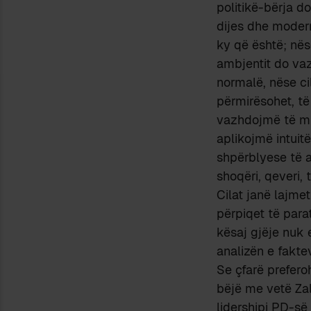
politikë-bërja do
dijes dhe modern
ky që është; nëse
ambjentit do vaz
normalë, nëse c
përmirësohet, të
vazhdojmë të mb
aplikojmë intuit
shpërblyese të a
shoqëri, qeveri, t
Cilat janë lajme
përpiqet të para
kësaj gjëje nuk 
analizën e fakte
Se çfarë prefero
bëjë me vetë Zalo
lidershipi PD-së