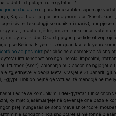
në ia del t’i shpëlajë trutë qytetarit?
hoqërinë shqiptare
si parademokratike sepse ajo vërtet
ja, Kajsiu, flasin jo për përfaqësim, por “klientokraci”
hoqëri civile, teknologji komunikimi masiv), por pjesëma
-qytetar, mbetet njëdrejtimshe: funksionon vetëm drej
drejtimi qytetar-lider. Çka shpjegon pse liderët veproj
arje; pse Berisha kryeministër quan lavire kryeprokuro
është po aq pesimist
për cilësinë e demokracisë shqip
qytetar influencohet ose nga inercia, imponimi, rrethan
eti i turmës (Asch), Zaloshnja nuk beson se ngjarjet e f
 e zgjedhjeve, videoja Meta, vrasjet e 21 Janarit, gjuh
zi, Egjypt, Libi) do bëjnë që votuesi të mendojë në mën
thashtu edhe se komunikimi lider-qytetar funksionon v
zhi, ky mjet pjesëmarrjeje në qeverisje dhe baza e ko
mungon prej mungesës së sondimeve shkencore, mosbe
shtrimin e sondazhit nga shqiptarët si një formë pjesë