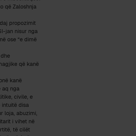
to që Zaloshnja
ndaj propozimit
SI-jan nisur nga
qënë ose “e dimë
n dhe
 magjike që kanë
monë kanë
he aq nga
tike, civile, e
intuitë disa
r loja, abuzimi,
arit i vihet në
itë, të cilët