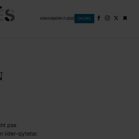
ARKIVI
MERR PJESË
DHURO
N
sht pse
 lider-qytetar,