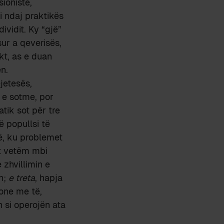
ioniste,
i ndaj praktikës
ividit. Ky “gjë”
sur a qeverisës,
kt, as e duan
n.
jetesës,
m e sotme, por
tik sot për tre
ë popullsi të
ë, ku problemet
ht vetëm mbi
 zhvillimin e
en;
e treta
, hapja
ione me të,
 si operojën ata