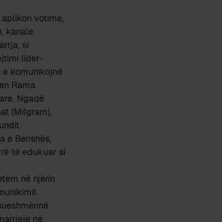
 aplikon votime,
), kanale
rrja, si
timi lider-
në e komunikojnë
ren Rama.
tare. Ngaqë
at (Milgram),
undit
a e Berishës,
yrë të edukuar si
etëm në njërin
munikimit
sueshmërinë
marrjeje në