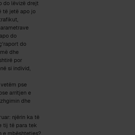
 do lëvizë drejt
 të jetë apo jo
rafikut,
 parametrave
 apo do
ç’raport do
ejmë dhe
htirë por
ë si individ,
o vetëm pse
se arritjen e
vëzhgimin dhe
uar: njërin ka të
 tij të para tek
ën e mbështetjes?