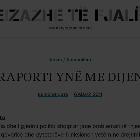
ose natyra jo aq të qeta
Arsim
/
Komunikim
RAPORTI YNË ME DIJE
Edmond Çata
6 March 2011
ta
a dhe ligjërimi politik shqiptar janë problematikë thje
qeverisë dhe qytetarëve funksionon vetëm në drejtimin