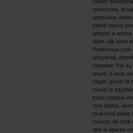
vetëm sondazhet
shkencore, të pa
sonduese, ashtu e
është raporti pro
shoqëri e sotme 
dijen. Në vënd t
Preferenca jonë 
shoqërisë, shteti
historike. Por k
arsye:
E para
, s
vogël, gamë të 
mund të zgjidhen
baza njohjeje in
tyre politik, ek
jonë ndaj botës 
nxjerrin në drit
dhe si operon ind