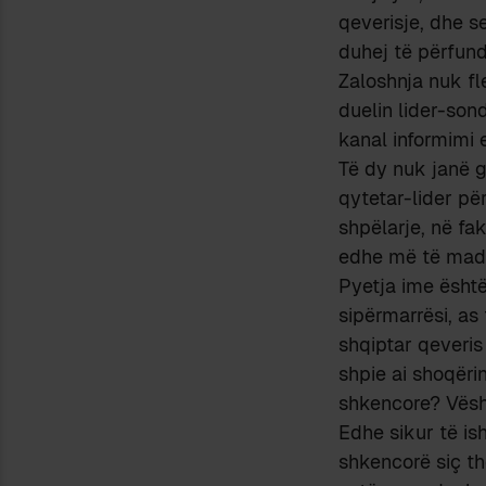
qeverisje, dhe se
duhej të përfund
Zaloshnja nuk fl
duelin lider-son
kanal informimi
Të dy nuk janë g
qytetar-lider pë
shpëlarje, në fa
edhe më të madh
Pyetja ime është: 
sipërmarrësi, as
shqiptar qeveris 
shpie ai shoqër
shkencore? Vësh
Edhe sikur të is
shkencorë siç th