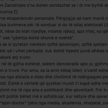
oni Zaloshnjës s’na duhen sondazhet se i di me bythë a
numra [!]
ë me eksperiencën personale. Përgjigjja që kam marrë 
isa burimeve për të sonduar si do të sillej elektorati L
it, nëse do kish rrjedhje, mbetej njësoj, apo rritej, ka 
a” ose “çështja është shumë e nxehtë”.
 se si qytetari vlerëson qoftë qeverisjen, qoftë sjellje
tik që i vihet përballë, nuk është thjesht punë aftësie
ëlarë atij trurin.
ë, në të gjitha kohërat, sistem demokratik apo jo, gjith
n e truve. Por ama, sa ia arrin kësaj lideri, s’varet ed
esa nga shkalla e dijes dhe zhvillimit të ndërgjegjes poli
idit. Është e vërtetë që qytetari mund t’i kapë edhe me 
imit me të nga ana e politikanit dhe qeveritarit. Por ku
erit politik bëhet më e sofistikuar, kur këtyre dhe qeverit
spin-doctor” (zëra nga media, akademia, shoqatat, part