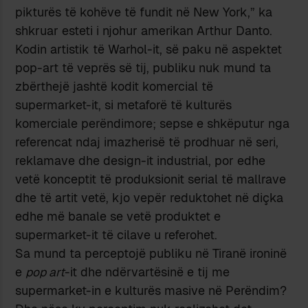
pikturës të kohëve të fundit në New York,” ka
shkruar esteti i njohur amerikan Arthur Danto.
Kodin artistik të Warhol-it, së paku në aspektet
pop-art të veprës së tij, publiku nuk mund ta
zbërthejë jashtë kodit komercial të
supermarket-it, si metaforë të kulturës
komerciale perëndimore; sepse e shkëputur nga
referencat ndaj imazherisë të prodhuar në seri,
reklamave dhe design-it industrial, por edhe
vetë konceptit të produksionit serial të mallrave
dhe të artit vetë, kjo vepër reduktohet në diçka
edhe më banale se vetë produktet e
supermarket-it të cilave u referohet.
Sa mund ta perceptojë publiku në Tiranë ironinë
e
pop art
-it dhe ndërvartësinë e tij me
supermarket-in e kulturës masive në Perëndim?