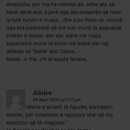
ekspozita, por ma ha mëndja që, edhe ata që
kanë qënë atje, s’janë nga ata ardashës që mezi
arrijnë fundin e muajit… dhe s’po them se, shumë
nga kta barktharë që sot nuk mund të paguajnë
biletën e hyrjes, deri dje, edhe me rroga
koperative mund të blinin një biletë për një
shfaqje në Teatër apo Opera…
Nejse… e tha: chi di spada ferisce…
Aloire
29 April 2010 at 1:17 pm
“Për qartësinë e siluetit të figurës, konceptin
estetik, për tonalitetin e ngjyrave dhe një lloj
estetizmi që të magjeps.”