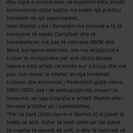
dhe logot e produkteve; në kuptimin këta artistë
komunikonin duke luajtur me kodin një publiku
blerësish në një supermarket.
Vetë Warhol u bë i famshëm me pikturat e tij të
kanoçeve të supës Campbell dhe të
bankënotave; më pas të veturave BMW dhe
Benz, karrigeve elektrike; ose me skulpturat e
kutive të sfungjerëve për enë (
Brillo Boxes
).
Vepra e këtij artisti, në kohën kur u krijua dhe më
pas, nuk mund të ndahet as nga konteksti
kulturor dhe komercial i Perëndimit gjatë viteve
1950-1990, ose i së ashtuquajturës
shoqëri të
konsumit
; as nga biografia e artistit Warhol dhe i
lëvizjes artistike që i bashkëlidhej.
“Për ta parë [
brillo box
-in e Warhol-it] si pjesë të
botës së artit, duhet të kesh zotëruar një pjesë
të madhe të teorisë së artit, si dhe të historisë së