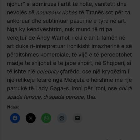
njohur” si admirues i artit të hollë, vanitetit dhe
nevojës së
nouveaux riches
të Tiranës sot për ta
ankoruar dhe sublimuar pasurinë e tyre në art.
Nga ky këndvështrim, nuk mund të rri pa
vërejtur që Andy Warhol, i cili e arriti famën në
art duke ri-interpretuar ironikisht imazherinë e së
përditshmes komerciale, të vijë e të perceptohet
madje të shijohet e të japë shpirt, në Shqipëri, si
të ishte një
celebrity
çfarëdo, ose një kryqëzim i
një relikeje fetare nga Mesjeta e hershme me një
parrukë të Lady Gaga-s. Ironi për ironi, ose
chi di
spada ferisce, di spada perisce
, tha.
Ndaje: