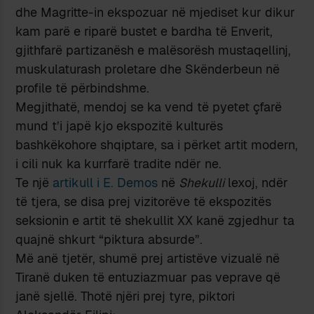
dhe Magritte-in ekspozuar në mjediset kur dikur
kam parë e riparë bustet e bardha të Enverit,
gjithfarë partizanësh e malësorësh mustaqellinj,
muskulaturash proletare dhe Skënderbeun në
profile të përbindshme.
Megjithatë, mendoj se ka vend të pyetet çfarë
mund t’i japë kjo ekspozitë kulturës
bashkëkohore shqiptare, sa i përket artit modern,
i cili nuk ka kurrfarë tradite ndër ne.
Te një
artikull i E. Demos
në
Shekulli
lexoj, ndër
të tjera, se disa prej vizitorëve të ekspozitës
seksionin e artit të shekullit XX kanë zgjedhur ta
quajnë shkurt “piktura absurde”.
Më anë tjetër, shumë prej artistëve vizualë në
Tiranë duken të entuziazmuar pas veprave që
janë sjellë. Thotë njëri prej tyre, piktori