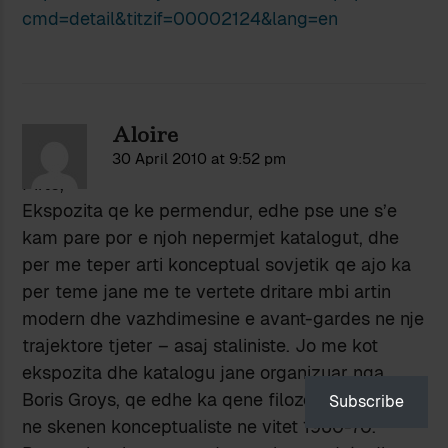
cmd=detail&titzif=00002124&lang=en
Aloire
30 April 2010 at 9:52 pm
Pifto,
Ekspozita qe ke permendur, edhe pse une s’e
kam pare por e njoh nepermjet katalogut, dhe
per me teper arti konceptual sovjetik qe ajo ka
per teme jane me te vertete dritare mbi artin
modern dhe vazhdimesine e avant-gardes ne nje
trajektore tjeter – asaj staliniste. Jo me kot
ekspozita dhe katalogu jane organizuar nga
Boris Groys, qe edhe ka qene filozofi pjesmarres
Subscribe
ne skenen konceptualiste ne vitet 1960-70.