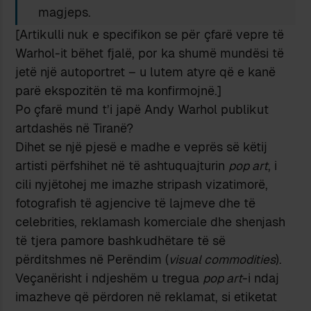
magjeps.
[Artikulli nuk e specifikon se për çfarë vepre të
Warhol-it bëhet fjalë, por ka shumë mundësi të
jetë një autoportret – u lutem atyre që e kanë
parë ekspozitën të ma konfirmojnë.]
Po çfarë mund t’i japë Andy Warhol publikut
artdashës në Tiranë?
Dihet se një pjesë e madhe e veprës së këtij
artisti përfshihet në të ashtuquajturin
pop art
, i
cili nyjëtohej me imazhe stripash vizatimorë,
fotografish të agjencive të lajmeve dhe të
celebrities, reklamash komerciale dhe shenjash
të tjera pamore bashkudhëtare të së
përditshmes në Perëndim (
visual commodities
).
Veçanërisht i ndjeshëm u tregua
pop art
-i ndaj
imazheve që përdoren në reklamat, si etiketat