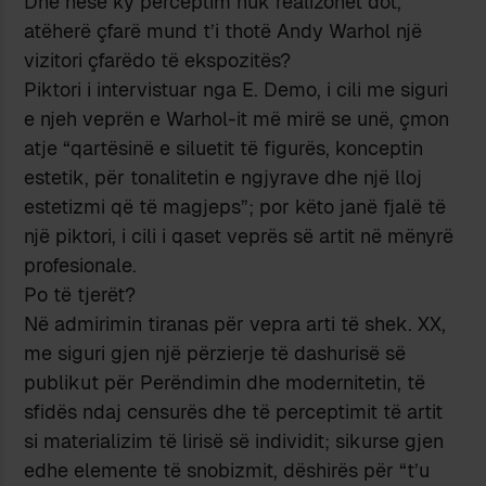
Dhe nëse ky perceptim nuk realizohet dot,
atëherë çfarë mund t’i thotë Andy Warhol një
vizitori çfarëdo të ekspozitës?
Piktori i intervistuar nga E. Demo, i cili me siguri
e njeh veprën e Warhol-it më mirë se unë, çmon
atje “qartësinë e siluetit të figurës, konceptin
estetik, për tonalitetin e ngjyrave dhe një lloj
estetizmi që të magjeps”; por këto janë fjalë të
një piktori, i cili i qaset veprës së artit në mënyrë
profesionale.
Po të tjerët?
Në admirimin tiranas për vepra arti të shek. XX,
me siguri gjen një përzierje të dashurisë së
publikut për Perëndimin dhe modernitetin, të
sfidës ndaj censurës dhe të perceptimit të artit
si materializim të lirisë së individit; sikurse gjen
edhe elemente të snobizmit, dëshirës për “t’u