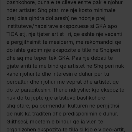
bashkohore, puna e te cileve eshte pak e njohur
nder artistet Shqiptar, me nje kosto minimale
prej disa qindra dollaresh) ne ndonje prej
instituteve/hapsirave ekspozuese si GKA apo
TICA etj, nje tjeter artist i ri, qe eshte nje vecanti
e pergjithsimit te mesiperm, me rekomandoi qe
do ishte gabim nje ekspozite e tille ne Shqiperi
dhe aq me teper tek GKA. Pas nje debati te
gjate arriti te me bind qe artistet ne Shqiperi nuk
kane njohurite dhe interesin e duhur per tu
perballur dhe njohur me veprat dhe artistet qe
do te paraqiteshin. Thene ndryshe: kjo ekspozite
nuk do tu jepte gje artisteve bashkohore
shqiptare, pa permendur kulturen ne pergjithsi
qe nuk ka traditen dhe predisponimin e duhur.
Gjithsesi, mbetem e bindur qe ia vlen te
organizohen ekspozita te tilla si kjo e video-artit,