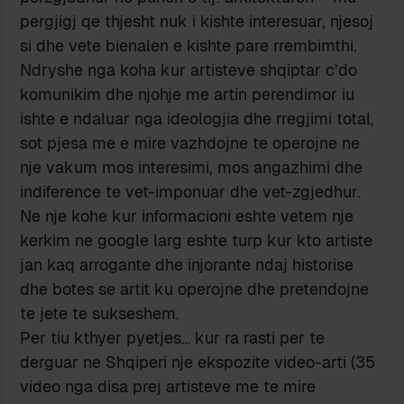
pergjigj qe thjesht nuk i kishte interesuar, njesoj
si dhe vete bienalen e kishte pare rrembimthi.
Ndryshe nga koha kur artisteve shqiptar c’do
komunikim dhe njohje me artin perendimor iu
ishte e ndaluar nga ideologjia dhe rregjimi total,
sot pjesa me e mire vazhdojne te operojne ne
nje vakum mos interesimi, mos angazhimi dhe
indiference te vet-imponuar dhe vet-zgjedhur.
Ne nje kohe kur informacioni eshte vetem nje
kerkim ne google larg eshte turp kur kto artiste
jan kaq arrogante dhe injorante ndaj historise
dhe botes se artit ku operojne dhe pretendojne
te jete te sukseshem.
Per tiu kthyer pyetjes… kur ra rasti per te
derguar ne Shqiperi nje ekspozite video-arti (35
video nga disa prej artisteve me te mire