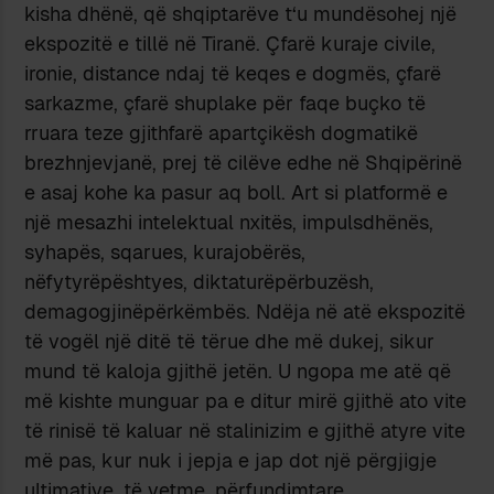
kisha dhënë, që shqiptarëve t‘u mundësohej një
ekspozitë e tillë në Tiranë. Çfarë kuraje civile,
ironie, distance ndaj të keqes e dogmës, çfarë
sarkazme, çfarë shuplake për faqe buçko të
rruara teze gjithfarë apartçikësh dogmatikë
brezhnjevjanë, prej të cilëve edhe në Shqipërinë
e asaj kohe ka pasur aq boll. Art si platformë e
një mesazhi intelektual nxitës, impulsdhënës,
syhapës, sqarues, kurajobërës,
nëfytyrëpështyes, diktaturëpërbuzësh,
demagogjinëpërkëmbës. Ndëja në atë ekspozitë
të vogël një ditë të tërue dhe më dukej, sikur
mund të kaloja gjithë jetën. U ngopa me atë që
më kishte munguar pa e ditur mirë gjithë ato vite
të rinisë të kaluar në stalinizim e gjithë atyre vite
më pas, kur nuk i jepja e jap dot një përgjigje
ultimative, të vetme, përfundimtare,