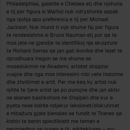
Philadelphias, galerite e Chelsea etj dhe njohuria
e tij per figura si Warhol nuk ndryshonte aspak
nga njohja apo preferenca e tij per Michael
Jackson. Nuk mund ti vije shume faj per figura
te rendesishme si Bruce Nauman etj por qe te
mos jete ne gjendje te identifikoj nje skulpture
te Richard Serras qe jan gati ikonike dhe tejet te
riprodhuara tregon se me shume se
mosedukimin ne Akademi, artistet shqiptar
vuajne dhe nga mos interesimi mbi vete historine
dhe zhvillimet e artit. Per me keq ky artist nuk
njihte te tjere artist qe po punojne dhe jan aktiv
ne skenen bashkohore ne Shqiperi dhe kur e
pyeta nese kishte ndjekur leksionet/diskutimet
e mbajtura gjate bienales se fundit te Tiranes qe
kishin te benin specifikisht me temen e
perzgjedhur ne punen e tij: arkitekturen – mu