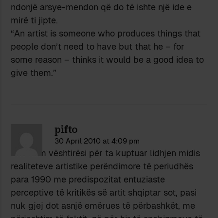
ndonjë arsye-mendon që do të ishte një ide e
mirë ti jipte.
“An artist is someone who produces things that
people don’t need to have but that he – for
some reason – thinks it would be a good idea to
give them.”
pifto
30 April 2010 at 4:09 pm
Unë kam vështirësi për ta kuptuar lidhjen midis
realiteteve artistike perëndimore të periudhës
para 1990 me predispozitat entuziaste
perceptive të kritikës së artit shqiptar sot, pasi
nuk gjej dot asnjë emërues të përbashkët, me