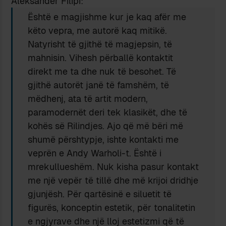
Aleksandër Filipi:
Është e magjishme kur je kaq afër me
këto vepra, me autorë kaq mitikë.
Natyrisht të gjithë të magjepsin, të
mahnisin. Vihesh përballë kontaktit
direkt me ta dhe nuk të besohet. Të
gjithë autorët janë të famshëm, të
mëdhenj, ata të artit modern,
paramodernët deri tek klasikët, dhe të
kohës së Rilindjes. Ajo që më bëri më
shumë përshtypje, ishte kontakti me
veprën e Andy Warholi-t. Është i
mrekullueshëm. Nuk kisha pasur kontakt
me një vepër të tillë dhe më krijoi dridhje
gjunjësh. Për qartësinë e siluetit të
figurës, konceptin estetik, për tonalitetin
e ngjyrave dhe një lloj estetizmi që të