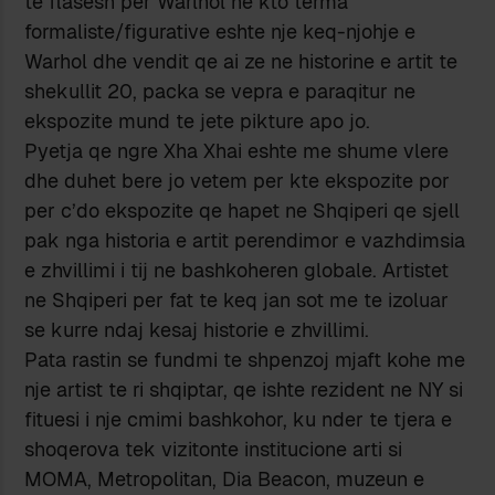
te flasesh per Warlhol ne kto terma
formaliste/figurative eshte nje keq-njohje e
Warhol dhe vendit qe ai ze ne historine e artit te
shekullit 20, packa se vepra e paraqitur ne
ekspozite mund te jete pikture apo jo.
Pyetja qe ngre Xha Xhai eshte me shume vlere
dhe duhet bere jo vetem per kte ekspozite por
per c’do ekspozite qe hapet ne Shqiperi qe sjell
pak nga historia e artit perendimor e vazhdimsia
e zhvillimi i tij ne bashkoheren globale. Artistet
ne Shqiperi per fat te keq jan sot me te izoluar
se kurre ndaj kesaj historie e zhvillimi.
Pata rastin se fundmi te shpenzoj mjaft kohe me
nje artist te ri shqiptar, qe ishte rezident ne NY si
fituesi i nje cmimi bashkohor, ku nder te tjera e
shoqerova tek vizitonte institucione arti si
MOMA, Metropolitan, Dia Beacon, muzeun e