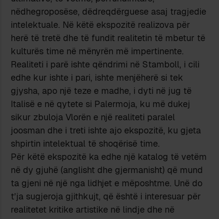
nëdhegroposëse, dëdreqdërguese asaj tragjedie
intelektuale. Në këtë ekspozitë realizova për
herë të tretë dhe të fundit realitetin të mbetur të
kulturës time në mënyrën më impertinente.
Realiteti i parë ishte qëndrimi në Stamboll, i cili
edhe kur ishte i pari, ishte menjëherë si tek
gjysha, apo një teze e madhe, i dyti në jug të
Italisë e në qytete si Palermoja, ku më dukej
sikur zbuloja Vlorën e një realiteti paralel
joosman dhe i treti ishte ajo ekspozitë, ku gjeta
shpirtin intelektual të shoqërisë time.
Për këtë ekspozitë ka edhe një katalog të vetëm
në dy gjuhë (anglisht dhe gjermanisht) që mund
ta gjeni në një nga lidhjet e mëposhtme. Unë do
t’ja sugjeroja gjithkujt, që është i interesuar për
realitetet kritike artistike në lindje dhe në