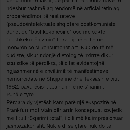
përjashtim të faktit, që për hir të snobizmave të
ndeshur tashmë aq rëndomë në arficialitetin aq
properëndimor të realiteteve
(pseudo)intelektuale shqiptare postkomuniste
duhet që “bashkëkohësinë” ose me saktë
“bashkëkohënizmin” ta shtrijmë edhe në
mënyrën se si konsumohet art. Nuk do të më
çudiste, sikur ndonjë dietolog të nxirrte dikur
statistike të përpikta, të cilat evidentojnë
ngjashmërinë e zhvillimit të manifestimeve
hemorroidale në Shqipërinë dhe Teksasin e vitit
1982, pavarësisht ata hanin e ne s’hanim.
Punë e tyre.
Përpara dy vjetësh kam parë një ekspozitë në
Frankfurt mbi Main për artin konceptual sovjetik
me titull “Sqarimi total”, i cili më ka impresionuar
jashtëzakonisht. Nuk e di se çfarë nuk do të