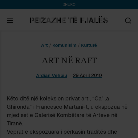
DHURO
Search
Art
/
Komunikim
/
Kulturë
for:
ART NË RAFT
Ardian Vehbiu
29 April 2010
Këto ditë një koleksion privat arti, “Ca’ la
Ghironda” i Francesco Martani-t, u ekspozua në
mjediset e Galerisë Kombëtare të Arteve në
Tiranë.
Veprat e ekspozuara i përkasin traditës dhe