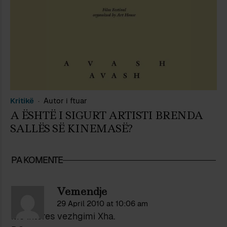
Kritikë
Autor i ftuar
A ËSHTË I SIGURT ARTISTI BRENDA
SALLËS SË KINEMASË?
PA KOMENTE
Vemendje
29 April 2010 at 10:06 am
Me interes vezhgimi Xha.