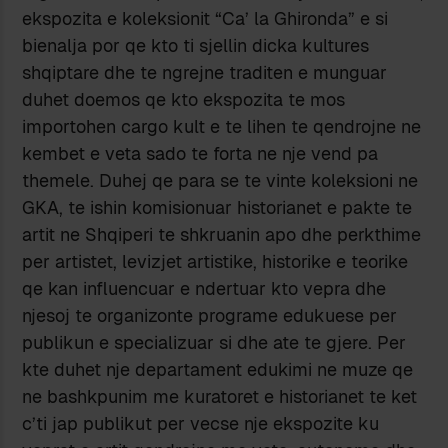
ekspozita e koleksionit “Ca’ la Ghironda” e si
bienalja por qe kto ti sjellin dicka kultures
shqiptare dhe te ngrejne traditen e munguar
duhet doemos qe kto ekspozita te mos
importohen cargo kult e te lihen te qendrojne ne
kembet e veta sado te forta ne nje vend pa
themele. Duhej qe para se te vinte koleksioni ne
GKA, te ishin komisionuar historianet e pakte te
artit ne Shqiperi te shkruanin apo dhe perkthime
per artistet, levizjet artistike, historike e teorike
qe kan influencuar e ndertuar kto vepra dhe
njesoj te organizonte programe edukuese per
publikun e specializuar si dhe ate te gjere. Per
kte duhet nje departament edukimi ne muze qe
ne bashkpunim me kuratoret e historianet te ket
c’ti jap publikut per vecse nje ekspozite ku