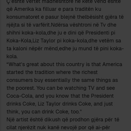
Ç’është vërtet madhështore në këtë vënd është
që Amerika ka filluar e para traditën ku
konsumatoret e pasur blejnë thelbësisht gjëra të
njëjta si të varfërit.Ndërsa vështroni në Tv dhe
shihni koka-kola,dhe ju e dini që Presidenti pi
Koka-Kola,Liz Taylor pi koka-kola,dhe vetëm sa
ta kaloni nëpër mënd,edhe ju mund të pini koka-
kola.
“What’s great about this country is that America
started the tradition where the richest
consumers buy essentially the same things as
the poorest. You can be watching TV and see
Coca-Cola, and you know that the President
drinks Coke, Liz Taylor drinks Coke, and just
think, you can drink Coke, too.”
Një artist është dikush që prodhon gjëra për të
cilat njerëzit nuk kanë nevojë por që ai-për