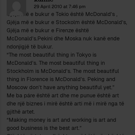
29 April 2010 at 7:46 pm
Gjëja më e bukur e Tokio është McDonald’s ,
Gjëja më e bukur e Stockolm është McDonald’s,
Gjëja më e bukur e Firenze është
McDonald’s.Pekini dhe Moska nuk kanë ende
ndonjigjë të bukur.
“The most beautiful thing in Tokyo is
McDonald’s. The most beautiful thing in
Stockholm is McDonald’s. The most beautiful
thing in Florence is McDonald’s. Peking and
Moscow don’t have anything beautiful yet.”
Me ba páre është art dhe me punue është art
dhe një biznes i mirë është arti më i mirë nga të
gjithë artet.
“Making money is art and working is art and
good business is the best art.”