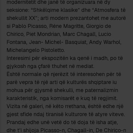
modernitetit dhe janë të organizuara në dy
seksione: “Shkëlqime klasike” dhe “Atmosfera të
shekullit XX”; arti modern prezantohet me autorë
si Pablo Picasso, Réne Magritte, Giorgio de
Chirico, Piet Mondrian, Marc Chagall, Lucio
Fontana, Jean- Michel- Basquiat, Andy Warhol,
Michelangelo Pistoletto.
Interesimi për ekspozitën ka qenë i madh, po të
gjykosh nga çfarë thuhet në mediat.
Është normale që njerëzit të interesohen për të
parë vepra të një arti që kulturës shqiptare iu
mohua për gjysmë shekulli, me paternalizmin
karakteristik, nga komisarët e kuq të regjimit.
Vizita në galeri, në këto rrethana, është edhe një
gjest sfide ndaj tiranisë kulturore të atyre viteve.
Prandaj edhe unë vetë do të doja të isha atje,
dhe t’i shijoja Picasso-n, Chagall-in, De Chirico-n