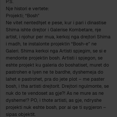
P.S.
Nje histori e vertete:
Projekti; “Bosh”
Ne vitet nentedhjet e pese, kur i pari i dinastise
Shima ishte drejtor i Galerise Kombetare, nje
artist, i njohur per mua, kerkoj nga drejtori Shima
i madh, te instalonte projektin “Bosh-e” ne
Galeri. Shima kerkoi nga Artisti spjegim, se si e
mendonte projektin bosh. Artisti i spjegon, se
eshte projekt ku galeria do boshatiset, muret do
pastrohen e lyen ne te bardhe, dyshemeja do
lahet e pastrohet, pra do jete plot – me paster
bosh, i tha artisti drejtorit. Drejtori ngulmonte, se
nuk do te vendoset as gje?! As ne mure as ne
dysheme!? PO, i thote artisti, as gje, ndryshe
projekti nuk eshte bosh, por ai qe ti sygjeron –
sipas objektit.