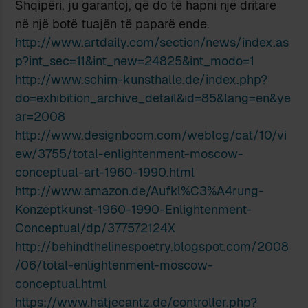
Shqipëri, ju garantoj, që do të hapni një dritare
në një botë tuajën të paparë ende.
http://www.artdaily.com/section/news/index.as
p?int_sec=11&int_new=24825&int_modo=1
http://www.schirn-kunsthalle.de/index.php?
do=exhibition_archive_detail&id=85&lang=en&ye
ar=2008
http://www.designboom.com/weblog/cat/10/vi
ew/3755/total-enlightenment-moscow-
conceptual-art-1960-1990.html
http://www.amazon.de/Aufkl%C3%A4rung-
Konzeptkunst-1960-1990-Enlightenment-
Conceptual/dp/377572124X
http://behindthelinespoetry.blogspot.com/2008
/06/total-enlightenment-moscow-
conceptual.html
https://www.hatjecantz.de/controller.php?