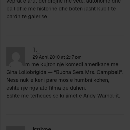
veprat e artit qendrojne me vete, autonome dhe
pa lidhje me historine dhe boten jasht kubit te
bardh te galerise.
L_
29 April 2010 at 2:17 pm
Ky shkrim me kujton nje komedi amerikane me
Gina Lollobrigida — “Buona Sera Mrs. Campbell”.
Nese nuk e keni pare mos e humbni kohen,
eshte nje nga ato filma qe duhen.
Eshte me terheqes se krijimet e Andy Warhol-it.
kuhne