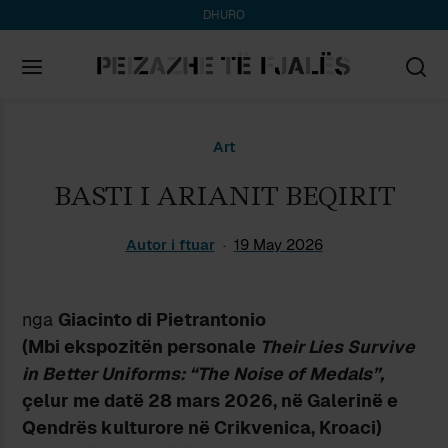
DHURO
Search
Art
for:
BASTI I ARIANIT BEQIRIT
Autor i ftuar
19 May 2026
nga
Giacinto di Pietrantonio
(Mbi ekspozitën personale
Their Lies Survive
in Better Uniforms: “The Noise of Medals”,
çelur me datë 28 mars 2026, në Galerinë e
Qendrës kulturore në Crikvenica, Kroaci
)