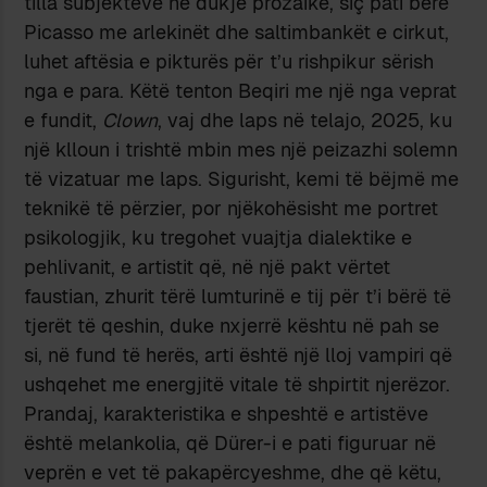
tilla subjekteve në dukje prozaike, siç pati bërë
Picasso me arlekinët dhe saltimbankët e cirkut,
luhet aftësia e pikturës për t’u rishpikur sërish
nga e para. Këtë tenton Beqiri me një nga veprat
e fundit,
Clown
, vaj dhe laps në telajo, 2025, ku
një klloun i trishtë mbin mes një peizazhi solemn
të vizatuar me laps. Sigurisht, kemi të bëjmë me
teknikë të përzier, por njëkohësisht me portret
psikologjik, ku tregohet vuajtja dialektike e
pehlivanit, e artistit që, në një pakt vërtet
faustian, zhurit tërë lumturinë e tij për t’i bërë të
tjerët të qeshin, duke nxjerrë kështu në pah se
si, në fund të herës, arti është një lloj vampiri që
ushqehet me energjitë vitale të shpirtit njerëzor.
Prandaj, karakteristika e shpeshtë e artistëve
është melankolia, që Dürer-i e pati figuruar në
veprën e vet të pakapërcyeshme, dhe që këtu,