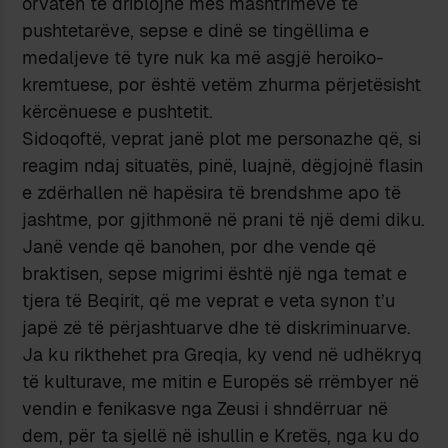
orvaten të driblojnë mes mashtrimeve të
pushtetarëve, sepse e dinë se tingëllima e
medaljeve të tyre nuk ka më asgjë heroiko-
kremtuese, por është vetëm zhurma përjetësisht
kërcënuese e pushtetit.
Sidoqoftë, veprat janë plot me personazhe që, si
reagim ndaj situatës, pinë, luajnë, dëgjojnë flasin
e zdërhallen në hapësira të brendshme apo të
jashtme, por gjithmonë në prani të një demi diku.
Janë vende që banohen, por dhe vende që
braktisen, sepse migrimi është një nga temat e
tjera të Beqirit, që me veprat e veta synon t’u
japë zë të përjashtuarve dhe të diskriminuarve.
Ja ku rikthehet pra Greqia, ky vend në udhëkryq
të kulturave, me mitin e Europës së rrëmbyer në
vendin e fenikasve nga Zeusi i shndërruar në
dem, për ta sjellë në ishullin e Kretës, nga ku do