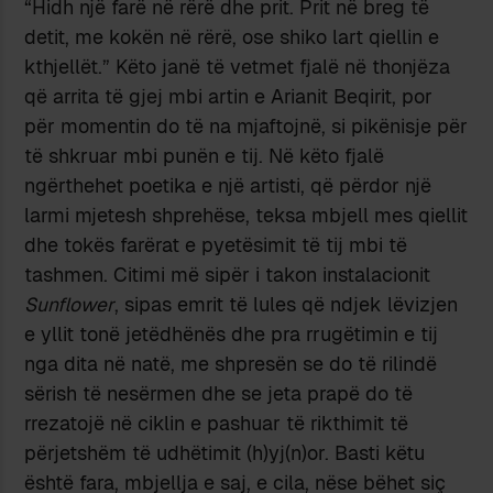
“Hidh një farë në rërë dhe prit. Prit në breg të
detit, me kokën në rërë, ose shiko lart qiellin e
kthjellët.” Këto janë të vetmet fjalë në thonjëza
që arrita të gjej mbi artin e Arianit Beqirit, por
për momentin do të na mjaftojnë, si pikënisje për
të shkruar mbi punën e tij. Në këto fjalë
ngërthehet poetika e një artisti, që përdor një
larmi mjetesh shprehëse, teksa mbjell mes qiellit
dhe tokës farërat e pyetësimit të tij mbi të
tashmen. Citimi më sipër i takon instalacionit
Sunflower
, sipas emrit të lules që ndjek lëvizjen
e yllit tonë jetëdhënës dhe pra rrugëtimin e tij
nga dita në natë, me shpresën se do të rilindë
sërish të nesërmen dhe se jeta prapë do të
rrezatojë në ciklin e pashuar të rikthimit të
përjetshëm të udhëtimit (h)yj(n)or. Basti këtu
është fara, mbjellja e saj, e cila, nëse bëhet siç