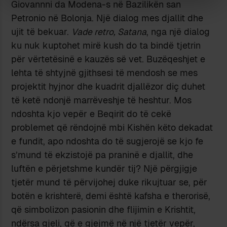
Giovannni da Modena-s në Bazilikën san
Petronio në Bolonja. Një dialog mes djallit dhe
ujit të bekuar.
Vade retro, Satana
, nga një dialog
ku nuk kuptohet mirë kush do ta bindë tjetrin
për vërtetësinë e kauzës së vet. Buzëqeshjet e
lehta të shtyjnë gjithsesi të mendosh se mes
projektit hyjnor dhe kuadrit djallëzor diç duhet
të ketë ndonjë marrëveshje të heshtur. Mos
ndoshta kjo vepër e Beqirit do të cekë
problemet që rëndojnë mbi Kishën këto dekadat
e fundit, apo ndoshta do të sugjerojë se kjo fe
s’mund të ekzistojë pa praninë e djallit, dhe
luftën e përjetshme kundër tij? Një përgjigje
tjetër mund të përvijohej duke rikujtuar se, për
botën e krishterë, demi është kafsha e therorisë,
që simbolizon pasionin dhe flijimin e Krishtit,
ndërsa gjeli, që e gjejmë në një tjetër vepër,