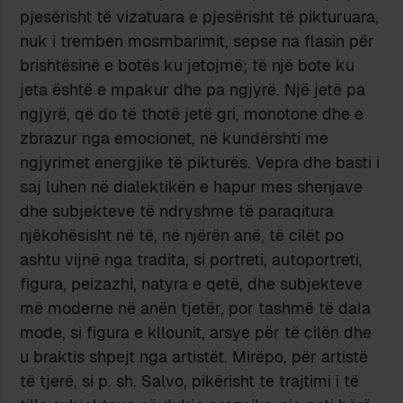
pjesërisht të vizatuara e pjesërisht të pikturuara,
nuk i tremben mosmbarimit, sepse na flasin për
brishtësinë e botës ku jetojmë; të një bote ku
jeta është e mpakur dhe pa ngjyrë. Një jetë pa
ngjyrë, që do të thotë jetë gri, monotone dhe e
zbrazur nga emocionet, në kundërshti me
ngjyrimet energjike të pikturës. Vepra dhe basti i
saj luhen në dialektikën e hapur mes shenjave
dhe subjekteve të ndryshme të paraqitura
njëkohësisht në të, në njërën anë, të cilët po
ashtu vijnë nga tradita, si portreti, autoportreti,
figura, peizazhi, natyra e qetë, dhe subjekteve
më moderne në anën tjetër, por tashmë të dala
mode, si figura e kllounit, arsye për të cilën dhe
u braktis shpejt nga artistët. Mirëpo, për artistë
të tjerë, si p. sh. Salvo, pikërisht te trajtimi i të