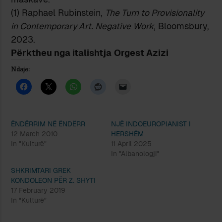
(1) Raphael Rubinstein,
The Turn to Provisionality
in Contemporary Art. Negative Work
, Bloomsbury,
2023.
Përktheu nga italishtja
Orgest Azizi
Ndaje:
ËNDËRRIM NË ËNDËRR
NJË INDOEUROPIANIST I
12 March 2010
HERSHËM
In "Kulturë"
11 April 2025
In "Albanologji"
SHKRIMTARI GREK
KONDOLEON PËR Z. SHYTI
17 February 2019
In "Kulturë"