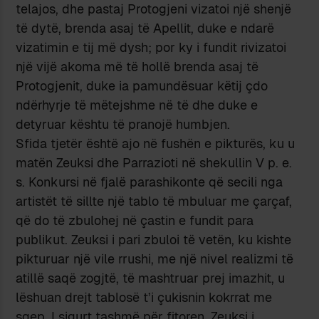
telajos, dhe pastaj Protogjeni vizatoi një shenjë
të dytë, brenda asaj të Apellit, duke e ndarë
vizatimin e tij më dysh; por ky i fundit rivizatoi
një vijë akoma më të hollë brenda asaj të
Protogjenit, duke ia pamundësuar këtij çdo
ndërhyrje të mëtejshme në të dhe duke e
detyruar kështu të pranojë humbjen.
Sfida tjetër është ajo në fushën e pikturës, ku u
matën Zeuksi dhe Parrazioti në shekullin V p. e.
s. Konkursi në fjalë parashikonte që secili nga
artistët të sillte një tablo të mbuluar me çarçaf,
që do të zbulohej në çastin e fundit para
publikut. Zeuksi i pari zbuloi të vetën, ku kishte
pikturuar një vile rrushi, me një nivel realizmi të
atillë saqë zogjtë, të mashtruar prej imazhit, u
lëshuan drejt tablosë t’i çukisnin kokrrat me
sqep. I sigurt tashmë për fitoren, Zeuksi i