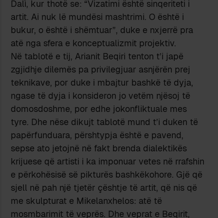
Dalì, kur thotë se: “Vizatimi është sinqeriteti i
artit. Ai nuk lë mundësi mashtrimi. O është i
bukur, o është i shëmtuar”, duke e nxjerrë pra
atë nga sfera e konceptualizmit projektiv.
Në tablotë e tij, Arianit Beqiri tenton t’i japë
zgjidhje dilemës pa privilegjuar asnjërën prej
teknikave, por duke i mbajtur bashkë të dyja,
ngase të dyja i konsideron jo vetëm njësoj të
domosdoshme, por edhe jokonfliktuale mes
tyre. Dhe nëse dikujt tablotë mund t’i duken të
papërfunduara, përshtypja është e pavend,
sepse ato jetojnë në fakt brenda dialektikës
krijuese që artisti i ka imponuar vetes në rrafshin
e përkohësisë së pikturës bashkëkohore. Gjë që
sjell në pah një tjetër çështje të artit, që nis që
me skulpturat e Mikelanxhelos: atë të
mosmbarimit të veprës. Dhe veprat e Beqirit,