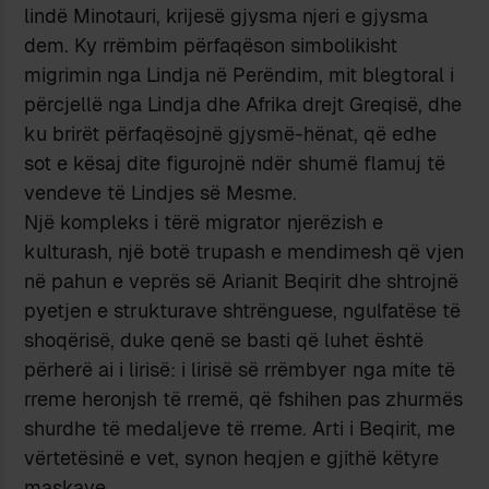
lindë Minotauri, krijesë gjysma njeri e gjysma
dem. Ky rrëmbim përfaqëson simbolikisht
migrimin nga Lindja në Perëndim, mit blegtoral i
përcjellë nga Lindja dhe Afrika drejt Greqisë, dhe
ku brirët përfaqësojnë gjysmë-hënat, që edhe
sot e kësaj dite figurojnë ndër shumë flamuj të
vendeve të Lindjes së Mesme.
Një kompleks i tërë migrator njerëzish e
kulturash, një botë trupash e mendimesh që vjen
në pahun e veprës së Arianit Beqirit dhe shtrojnë
pyetjen e strukturave shtrënguese, ngulfatëse të
shoqërisë, duke qenë se basti që luhet është
përherë ai i lirisë: i lirisë së rrëmbyer nga mite të
rreme heronjsh të rremë, që fshihen pas zhurmës
shurdhe të medaljeve të rreme. Arti i Beqirit, me
vërtetësinë e vet, synon heqjen e gjithë këtyre
maskave.