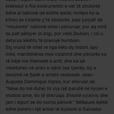
krekosur e ftoi konkurrentin e vet të zbulonte
edhe ai tablonë që kishte sjellë; mirëpo ky ia
ktheu se s’kishte ç’të zbulonte, pasi çarçafi që
“mbulonte” tablonë ishte i pikturuar, por aq mirë
sa pati gënjyer jo zogj, por vetë Zeuksin, i cili u
detyrua kështu të pranojë humbjen.
Siç mund të vihet re nga këto dy histori, apo
mite, marrëdhënia mes vizatimit dhe pikturës ka
të bëjë me themelet e artit, dhe ka që
rreshtohen në anën e njërit ose tjetrës, siç e
lexojmë në fjalët e artistit neoklasik Jean-
Auguste Dominique Ingres, kur shkruan se:
“Nëse do më duhej të vija një parullë në hyrjen e
studios sime, do të shkruaja
Shkollë vizatimi
, dhe
jam i sigurt se do nxirrja piktorë.” Befasues është
edhe pohimi i një artisti të iluzionit si Salvador