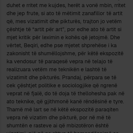
duhet e rritet me kujdes, herët a vonë mbin, rritet
dhe jep frute, si ato të mëtimit zanafillor të artit
që, mes vizatimit dhe pikturës, trajton jo vetëm
çështje të “artit për art”, por edhe ato të artit si
mjet kritik për leximin e kohës që jetojmë. Dhe
vërtet, Beqiri, edhe pse mjetet shprehëse i ka
zakonisht të shumëllojshme, për këtë ekspozitë
ka vendosur të paraqesë vepra në telajo të
realizuara vetëm me teknikën e lashtë të
vizatimit dhe pikturës. Prandaj, përpara se të
cek çështjet politike e sociologjike që ngrenë
veprat në fjalë, do të doja të thellohesha pak në
ato teknike, që gjithmonë kanë rëndësinë e tyre.
Thamë më lart se në këtë ekspozitë paraqiten
vepra në vizatim dhe pikturë, por në më të
shumtën e rasteve ai që mbizotëron është