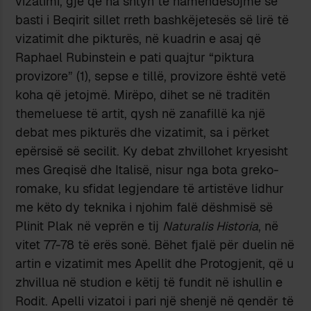
vizatimi, gjë që na shtyn të hamendësojmë se
basti i Beqirit sillet rreth bashkëjetesës së lirë të
vizatimit dhe pikturës, në kuadrin e asaj që
Raphael Rubinstein e pati quajtur “piktura
provizore” (1), sepse e tillë, provizore është vetë
koha që jetojmë. Mirëpo, dihet se në traditën
themeluese të artit, qysh në zanafillë ka një
debat mes pikturës dhe vizatimit, sa i përket
epërsisë së secilit. Ky debat zhvillohet kryesisht
mes Greqisë dhe Italisë, nisur nga bota greko-
romake, ku sfidat legjendare të artistëve lidhur
me këto dy teknika i njohim falë dëshmisë së
Plinit Plak në veprën e tij
Naturalis Historia
, në
vitet 77-78 të erës sonë. Bëhet fjalë për duelin në
artin e vizatimit mes Apellit dhe Protogjenit, që u
zhvillua në studion e këtij të fundit në ishullin e
Rodit. Apelli vizatoi i pari një shenjë në qendër të