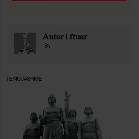
Autor i ftuar
TË NGJASHME