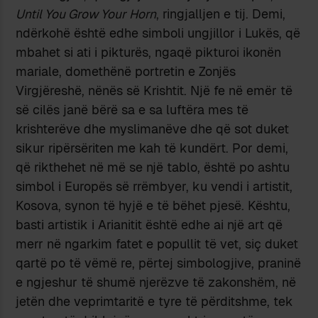
Until You Grow Your Horn
, ringjalljen e tij. Demi,
ndërkohë është edhe simboli ungjillor i Lukës, që
mbahet si ati i pikturës, ngaqë pikturoi ikonën
mariale, domethënë portretin e Zonjës
Virgjëreshë, nënës së Krishtit. Një fe në emër të
së cilës janë bërë sa e sa luftëra mes të
krishterëve dhe myslimanëve dhe që sot duket
sikur ripërsëriten me kah të kundërt. Por demi,
që rikthehet në më se një tablo, është po ashtu
simbol i Europës së rrëmbyer, ku vendi i artistit,
Kosova, synon të hyjë e të bëhet pjesë. Kështu,
basti artistik i Arianitit është edhe ai një art që
merr në ngarkim fatet e popullit të vet, siç duket
qartë po të vëmë re, përtej simbologjive, praninë
e ngjeshur të shumë njerëzve të zakonshëm, në
jetën dhe veprimtaritë e tyre të përditshme, tek