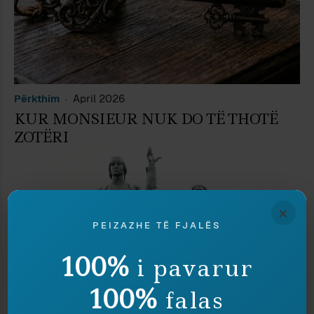
Përkthim
April 2026
KUR MONSIEUR NUK DO TË THOTË
ZOTËRI
×
PEIZAZHE TË FJALËS
100%
i pavarur
100%
falas