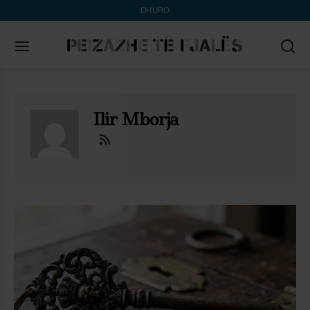
DHURO
Search
for:
Ilir Mborja