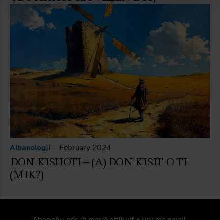
Albanologji
February 2024
DON KISHOTI = (A) DON KISH’ O TI
(MIK?)
Abonohu për të marrë artikujt e rinj me email.