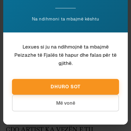
Art
April 2026
Na ndihmoni ta mbajmë kështu
ARTI MODERN KËRKON SHOQËRI
MODERNE
Lexues si ju na ndihmojnë ta mbajmë
Peizazhe të Fjalës të hapur dhe falas për të
gjithë.
DHURO SOT
Më vonë
Art
August 2025
ÇDO ARTIST KA VEZËN E TIJ