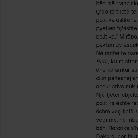
bën një tranzicio
Ç’do të thotë të
politika është re
pyetjen “ç’është
politika.” Mirëp
paktën dy aspek
Në radhë të parë
Retë
, ku mjafton
dhe ke arritur su
cilin përleshej 
deskriptive nuk
Një tjetër objek
politika është re
është veç fjalë,
veprime, në mbajt
bën. Retorika s’h
Dakord, por fakt