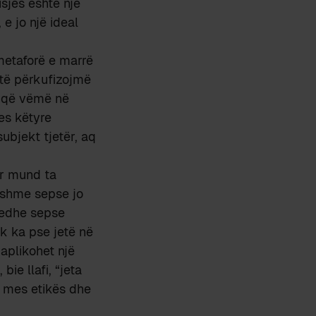
isjes është një
e jo një ideal
metaforë e marrë
 të përkufizojmë
jo që vëmë në
es këtyre
ubjekt tjetër, aq
ër mund ta
ishme sepse jo
 edhe sepse
uk ka pse jetë në
 aplikohet një
ie llafi, “jeta
l mes etikës dhe