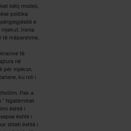
ket këtij modeli,
ëse politika
 përgjegjësitë e
 mjekut. Ironia
të të mëparshme,
kracive të
ajtura në
jë për mjekun,
riane, ku roli i
hvillim. Pak a
.” Ngatërrohet
imi është i
sepse është i
r shteti është i