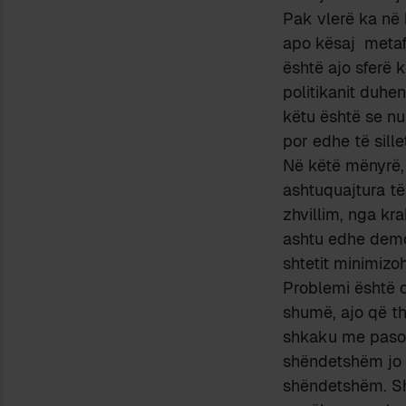
Pak vlerë ka në k
apo kësaj metafo
është ajo sferë k
politikanit duhe
këtu është se nu
por edhe të sille
Në këtë mënyrë,
ashtuquajtura të
zhvillim, nga kr
ashtu edhe demokr
shtetit minimizoh
Problemi është 
shumë, ajo që t
shkaku me pasojë
shëndetshëm jo 
shëndetshëm. Sho