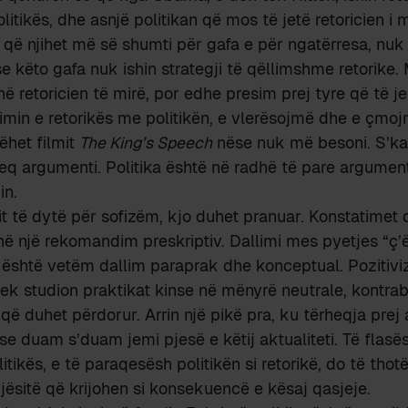
litikës, dhe asnjë politikan që mos të jetë retoricien i
që njihet më së shumti për gafa e për ngatërresa, nu
e këto gafa nuk ishin strategji të qëllimshme retorike
në retoricien të mirë, por edhe presim prej tyre që të je
simin e retorikës me politikën, e vlerësojmë dhe e çmoj
ëhet filmit
The King’s Speech
nëse nuk më besoni. S’ka 
 keq argumenti. Politika është në radhë të pare argumen
in.
it të dytë për sofizëm, kjo duhet pranuar. Konstatimet 
ë një rekomandim preskriptiv. Dallimi mes pyetjes “ç’
” është vetëm dallim paraprak dhe konceptual. Pozitivi
tek studion praktikat kinse në mënyrë neutrale, kont
 që duhet përdorur. Arrin një pikë pra, ku tërheqja prej 
 duam s’duam jemi pjesë e këtij aktualiteti. Të flasë
tikës, e të paraqesësh politikën si retorikë, do të thot
jësitë që krijohen si konsekuencë e kësaj qasjeje.