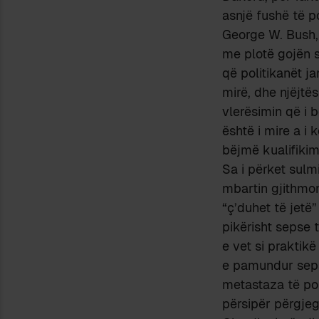
asnjë fushë të po
George W. Bush, 
me plotë gojën s
që politikanët ja
mirë, dhe njëjtë
vlerësimin që i b
është i mire a i
bëjmë kualifikim
Sa i përket sulm
mbartin gjithmon
“ç’duhet të jetë
pikërisht sepse 
e vet si praktikë
e pamundur sepse
metastaza të poli
përsipër përgjeg