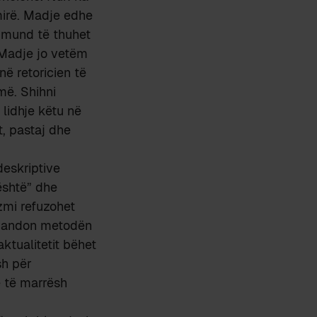
 mirë. Madje edhe
k mund të thuhet
. Madje jo vetëm
në retoricien të
më. Shihni
lidhje këtu në
t, pastaj dhe
deskriptive
është” dhe
zmi refuzohet
rabandon metodën
aktualitetit bëhet
sh për
ë të marrësh