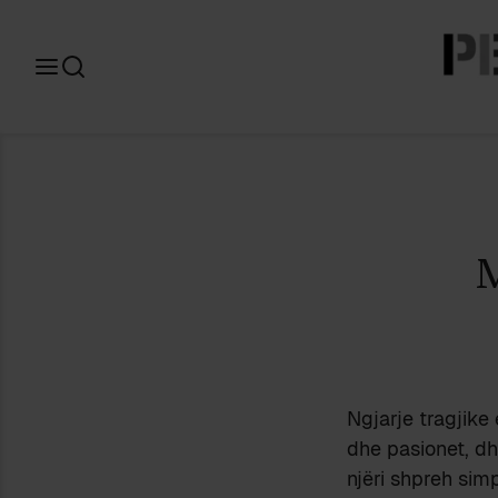
Search
for:
Ngjarje tragjike 
dhe pasionet, dh
njëri shpreh simp