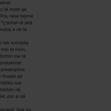
adual.
do të thotë që
. Pra, nëse bëjmë
 “ç’duhet të jetë
kollaj e në të
ani tek komedia
 mbi të mirin,
ofizmin me të
konstatimet
reskriptive.
ë thuash që
Politika nuk
lizohen në
et, por ai që
oricienë. Nuk ka