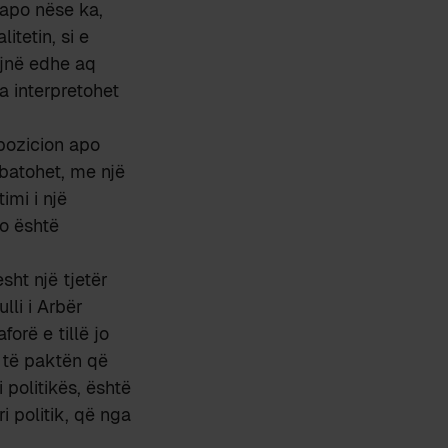
 apo nëse ka,
itetin, si e
ëjnë edhe aq
a interpretohet
 pozicion apo
ebatohet, me një
imi i një
jo është
sht një tjetër
lli i Arbër
forë e tillë jo
 të paktën që
 politikës, është
i politik, që nga