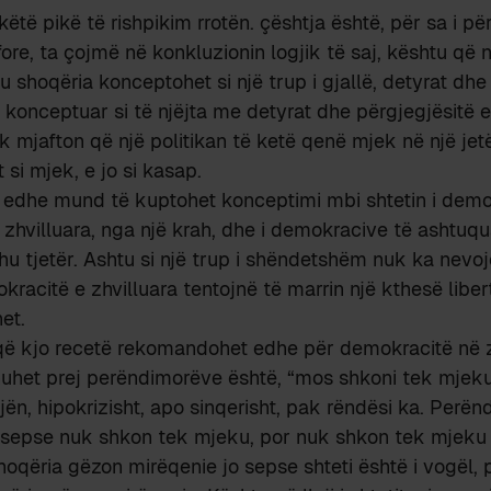
ëtë pikë të rishpikim rrotën. çështja është, për sa i për
re, ta çojmë në konkluzionin logjik të saj, kështu që n
u shoqëria konceptohet si një trup i gjallë, detyrat dhe
n konceptuar si të njëjta me detyrat dhe përgjegjësitë e
k mjafton që një politikan të ketë qenë mjek në një je
t si mjek, e jo si kasap.
 edhe mund të kuptohet konceptimi mbi shtetin i demo
 zhvilluara, nga një krah, dhe i demokracive të ashtuqu
ahu tjetër. Ashtu si një trup i shëndetshëm nuk ka nevo
acitë e zhvilluara tentojnë të marrin një kthesë liberta
et.
që kjo recetë rekomandohet edhe për demokracitë në z
huhet prej perëndimorëve është, “mos shkoni tek mjeku
n, hipokrizisht, apo sinqerisht, pak rëndësi ka. Perënd
sepse nuk shkon tek mjeku, por nuk shkon tek mjeku 
qëria gëzon mirëqenie jo sepse shteti është i vogël, po