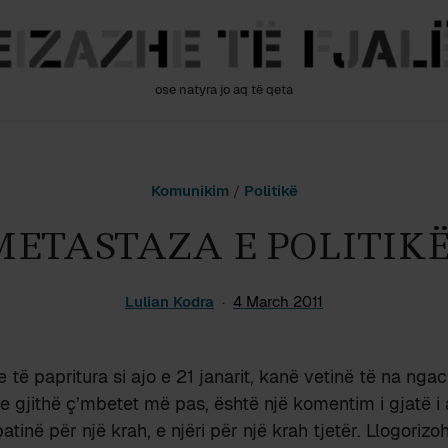
ose natyra jo aq të qeta
Komunikim
/
Politikë
METASTAZA E POLITIKË
Lulian Kodra
4 March 2011
e të papritura si ajo e 21 janarit, kanë vetinë të na ng
e gjithë ç’mbetet më pas, është një komentim i gjatë i a
atinë për një krah, e njëri për një krah tjetër. Llogoriz