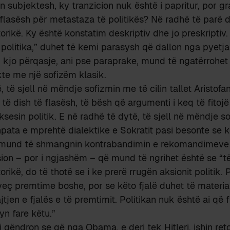
n subjektesh, ky tranzicion nuk është i papritur, por gr
 flasësh për metastaza të politikës? Në radhë të parë 
torikë. Ky është konstatim deskriptiv dhe jo preskriptiv
 politika,” duhet të kemi parasysh që dallon nga pyetja
o, kjo përqasje, ani pse paraprake, mund të ngatërrohet 
te me një sofizëm klasik.
, të sjell në mëndje sofizmin me të cilin tallet Aristof
 të dish të flasësh, të bësh që argumenti i keq të fitojë
ksesin politik. E në radhë të dytë, të sjell në mëndje s
shpata e mprehtë dialektike e Sokratit pasi besonte se 
 mund të shmangnin kontrabandimin e rekomandimeve p
sion – por i ngjashëm – që mund të ngrihet është se “t
torikë, do të thotë se i ke prerë rrugën aksionit politik. 
 veç premtime boshe, por se këto fjalë duhet të materia
jen e fjalës e të premtimit. Politikan nuk është ai që fl
yn fare këtu.”
i qëndron se që nga Obama, e deri tek Hitleri, ishin ret