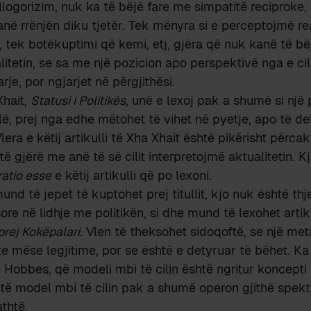
llogorizim, nuk ka të bëjë fare me simpatitë reciproke,
në rrënjën diku tjetër. Tek mënyra si e perceptojmë real
 tek botëkuptimi që kemi, etj, gjëra që nuk kanë të b
tetin, se sa me një pozicion apo perspektivë nga e cil
rje, por ngjarjet në përgjithësi.
Xhait,
Statusi i Politikës
, unë e lexoj pak a shumë si një
llë, prej nga edhe mëtohet të vihet në pyetje, apo të d
Vlera e këtij artikulli të Xha Xhait është pikërisht përcakt
ë gjërë me anë të së cilit interpretojmë aktualitetin. K
ratio esse
e këtij artikulli që po lexoni.
d të jepet të kuptohet prej titullit, kjo nuk është thje
re në lidhje me politikën, si dhe mund të lexohet artiku
prej Kokëpalari
. Vlen të theksohet sidoqoftë, se një meta
e mëse legjitime, por se është e detyruar të bëhet. Ka
 Hobbes, që modeli mbi të cilin është ngritur koncepti i
shtë model mbi të cilin pak a shumë operon gjithë spektr
thtë.