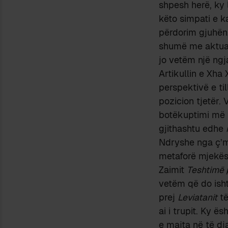
shpesh herë, ky 
këto simpati e ka
përdorim gjuhën,
shumë me aktuali
jo vetëm një ngja
Artikullin e Xha 
perspektivë e ti
pozicion tjetër. 
botëkuptimi më t
gjithashtu edhe
Ndryshe nga ç’mun
metaforë mjekëso
Zaimit
Teshtimë 
vetëm që do isht
prej
Leviatanit
të
ai i trupit. Ky ë
e majta në të dja