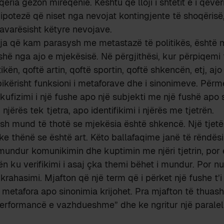
ria gëzon mirëqenie. Kështu që lloji i shtetit e i qever
ipotezë që niset nga nevojat kontingjente të shoqërisë, 
avarësisht këtyre nevojave.
sja që kam parasysh me metastazë të politikës, është 
ushë nga ajo e mjekësisë. Në përgjithësi, kur përpiqemi
tikën, qoftë artin, qoftë sportin, qoftë shkencën, etj, a
ikërisht funksioni i metaforave dhe i sinonimeve. Përm
kufizimi i një fushe apo një subjekti me një fushë apo s
 njërës tek tjetra, apo identifikimi i njërës me tjetrën.
ush mund të thotë se mjekësia është shkencë. Një tjet
e thënë se është art. Këto ballafaqime janë të rëndës
mundur komunikimin dhe kuptimin me njëri tjetrin, por
n ku verifikimi i asaj çka themi bëhet i mundur. Por n
krahasimi. Mjafton që një term që i përket një fushe t’i
 metafora apo sinonimia krijohet. Pra mjafton të thuash, b
performancë e vazhdueshme” dhe ke ngritur një parale