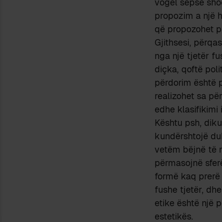
vogël sepse shoqë
propozim a një h
që propozohet p
Gjithsesi, përqa
nga një tjetër f
diçka, qoftë poli
përdorim është p
realizohet sa për
edhe klasifikimi i
Kështu psh, dik
kundërshtojë duk
vetëm bëjnë të 
përmasojnë sferë
formë kaq prerë 
fushe tjetër, dhe
etike është një 
estetikës.