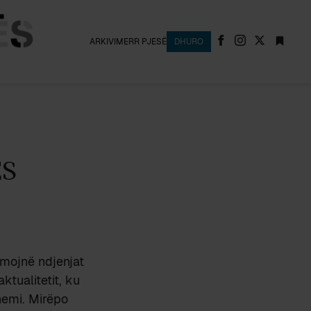
ARKIVI
MERR PJESË
DHURO
S
acmojnë ndjenjat
ktualitetit, ku
ohemi. Mirëpo