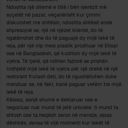
Ndoshta një dilemë e tillë i bën njerëzit më
syçelët në pazar, veçanërisht kur çmimi
diskutohet me shitësin; ndoshta shitësit ende
shpresojnë se, një në njëzet klientë, do të
ngatërrohet dhe do të paguajë dy mijë lekë të
reja, për një rrip mesi plastik prodhuar në Etiopi
ose në Bangladesh, që kushton dy mijë lekë të
vjetra. Të tjerë, që ndihen fajtorë se prishën
tridhjetë mijë lekë të vjetra për një drekë në një
restorant frutash deti, do të ngushëllohen duke
menduar se, në fakt, kanë paguar vetëm tre mijë
lekë të reja.
Kësisoj, asnjë shumë e deklaruar ose e
negociuar nuk mund të jetë univoke: ti mund ta
shtosh ose ta heqësh zeron në mendje, sipas
dëshirës,
derisa
të vijë momenti kur lekët të