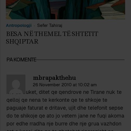
Antropologji
Sefer Tahiraj
BESA NË THEMEL TË SHTETIT
SHQIPTAR
PA KOMENTE
mbrapakthehu
26 November 2010 at 10:02 am
Me sa duket, ditet qe qendrove ne Tirane nuk te
qelloj qe nena te kerkonte qe te shkoje te
paguaje faturat e dritave, ujit dhe telefonit sepse
do te shikoje qe ato jo vetem jane ne fuqi akoma
por edhe rradha nje burre dhe nje grua vazhdon