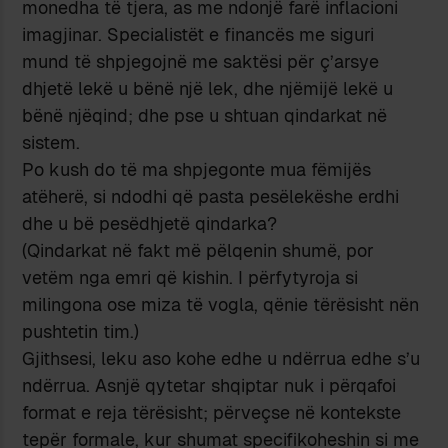
monedha të tjera, as me ndonjë farë inflacioni
imagjinar. Specialistët e financës me siguri
mund të shpjegojnë me saktësi për ç’arsye
dhjetë lekë u bënë një lek, dhe njëmijë lekë u
bënë njëqind; dhe pse u shtuan qindarkat në
sistem.
Po kush do të ma shpjegonte mua fëmijës
atëherë, si ndodhi që pasta pesëlekëshe erdhi
dhe u bë pesëdhjetë qindarka?
(Qindarkat në fakt më pëlqenin shumë, por
vetëm nga emri që kishin. I përfytyroja si
milingona ose miza të vogla, qënie tërësisht nën
pushtetin tim.)
Gjithsesi, leku aso kohe edhe u ndërrua edhe s’u
ndërrua. Asnjë qytetar shqiptar nuk i përqafoi
format e reja tërësisht; përveçse në kontekste
tepër formale, kur shumat specifikoheshin si me