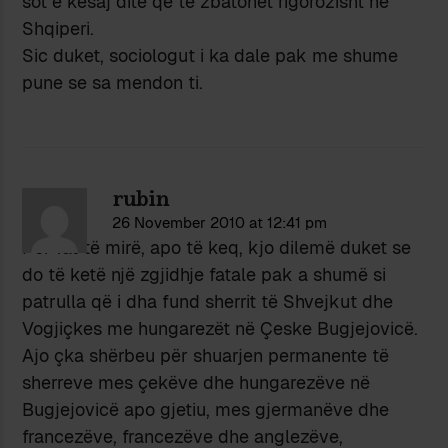
sot e kesaj dite qe te zbatohet rigorozisht ne
Shqiperi.
Sic duket, sociologut i ka dale pak me shume
pune se sa mendon ti.
rubin
26 November 2010 at 12:41 pm
Për fat të mirë, apo të keq, kjo dilemë duket se
do të ketë një zgjidhje fatale pak a shumë si
patrulla që i dha fund sherrit të Shvejkut dhe
Vogjiçkes me hungarezët në Çeske Bugjejovicë.
Ajo çka shërbeu për shuarjen permanente të
sherreve mes çekëve dhe hungarezëve në
Bugjejovicë apo gjetiu, mes gjermanëve dhe
francezëve, francezëve dhe anglezëve,