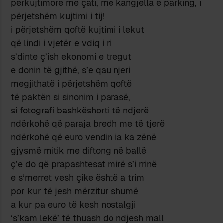
përkujtimore me çati, me kangjella e parking, i
përjetshëm kujtimi i tij!
i përjetshëm qoftë kujtimi i lekut
që lindi i vjetër e vdiq i ri
s’dinte ç’ish ekonomi e tregut
e donin të gjithë, s’e qau njeri
megjithatë i përjetshëm qoftë
të paktën si sinonim i parasë,
si fotografi bashkëshorti të ndjerë
ndërkohë që paraja bredh me të tjerë
ndërkohë që euro vendin ia ka zënë
gjysmë mitik me diftong në ballë
ç’e do që prapashtesat mirë s’i rrinë
e s’merret vesh çike është a trim
por kur të jesh mërzitur shumë
a kur pa euro të kesh nostalgji
‘s’kam lekë’ të thuash do ndjesh mall