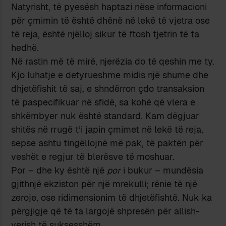
Natyrisht, të pyesësh haptazi nëse informacioni
për çmimin të është dhënë në lekë të vjetra ose
të reja, është njëlloj sikur të ftosh tjetrin të ta
hedhë.
Në rastin më të mirë, njerëzia do të qeshin me ty.
Kjo luhatje e detyrueshme midis një shume dhe
dhjetëfishit të saj, e shndërron çdo transaksion
të paspecifikuar në sfidë, sa kohë që vlera e
shkëmbyer nuk është standard. Kam dëgjuar
shitës në rrugë t’i japin çmimet në lekë të reja,
sepse ashtu tingëllojnë më pak, të paktën për
veshët e regjur të blerësve të moshuar.
Por – dhe ky është një
por
i bukur – mundësia
gjithnjë ekziston për një mrekulli; rënie të një
zeroje, ose ridimensionim të dhjetëfishtë. Nuk ka
përgjigje që të ta largojë shpresën për allish-
verish të suksesshëm.