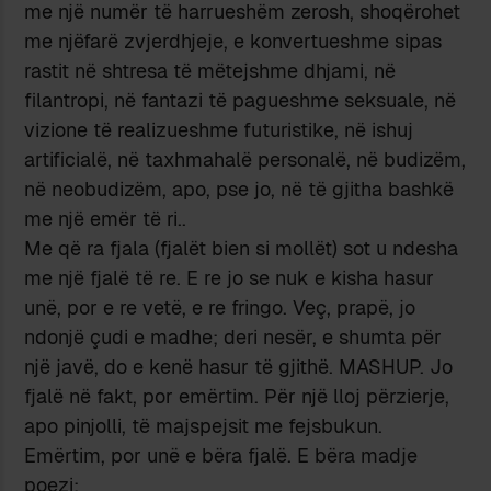
me një numër të harrueshëm zerosh, shoqërohet
me njëfarë zvjerdhjeje, e konvertueshme sipas
rastit në shtresa të mëtejshme dhjami, në
filantropi, në fantazi të pagueshme seksuale, në
vizione të realizueshme futuristike, në ishuj
artificialë, në taxhmahalë personalë, në budizëm,
në neobudizëm, apo, pse jo, në të gjitha bashkë
me një emër të ri..
Me që ra fjala (fjalët bien si mollët) sot u ndesha
me një fjalë të re. E re jo se nuk e kisha hasur
unë, por e re vetë, e re fringo. Veç, prapë, jo
ndonjë çudi e madhe; deri nesër, e shumta për
një javë, do e kenë hasur të gjithë. MASHUP. Jo
fjalë në fakt, por emërtim. Për një lloj përzierje,
apo pinjolli, të majspejsit me fejsbukun.
Emërtim, por unë e bëra fjalë. E bëra madje
poezi: