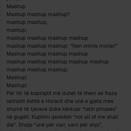
Mashup
Mashup mashup mashup?
mashup mashup,
mashup;
mashup mashup mashup mashup
mashup mashup mashup: “Non omnis moriar!”
Mashup mashup mashup mashup
mashup mashup mashup mashup mashup
mashup mashup mashup.
Mashup!
Mashup!
Për hir të kopirajtit më duhet të them se fraza
latinisht është e Horacit dhe unë e gjeta mes
shumë të tjerave duke kërkuar “latin phrases”
në gugëll. Kuptimi qenkësh “not all of me shall
die”. Shqip “unë për varr, varri për shpi”,