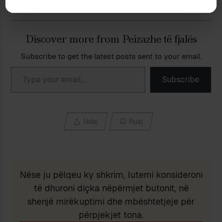
Discover more from Peizazhe të fjalës
Subscribe to get the latest posts sent to your email.
Type your email…
Subscribe
Ndaj
Ruaj
Nëse ju pëlqeu ky shkrim, lutemi konsideroni
të dhuroni diçka nëpërmjet butonit, në
shenjë mirëkuptimi dhe mbështetjeje për
përpjekjet tona.