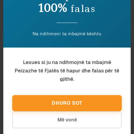
100%
falas
tregut, do t’u ketë pëlqyer dikotomia, dyzimi,
ose pacaktueshmëria monetare që sillte me vete
luhatshmëria e zeros.
Dhe këtu gjuhëtari duhet t’ia kalojë stafetën
Na ndihmoni ta mbajmë kështu
sociologut.
Shënim: botuar fillimisht
në
Res Publica
.
Ndaje:
Lexues si ju na ndihmojnë ta mbajmë
Peizazhe të Fjalës të hapur dhe falas për të
gjithë.
LEKË: TË REJA APO TË
SI U VJETRUA LEKU
VJETRA
3 April 2019
2 April 2019
In "Ekonomi"
DHURO SOT
In "Antropologji"
NJË ZARF PËR TË NDJERIN
Më vonë
6 October 2016
In "Antropologji"