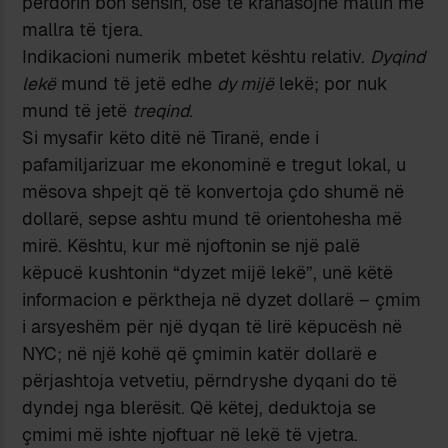
përdorin bon sensin, ose të krahasojnë mallin me
mallra të tjera.
Indikacioni numerik mbetet kështu relativ.
Dyqind
lekë
mund të jetë edhe
dy mijë
lekë; por nuk
mund të jetë
treqind
.
Si mysafir këto ditë në Tiranë, ende i
pafamiljarizuar me ekonominë e tregut lokal, u
mësova shpejt që të konvertoja çdo shumë në
dollarë, sepse ashtu mund të orientohesha më
mirë. Kështu, kur më njoftonin se një palë
këpucë kushtonin “dyzet mijë lekë”, unë këtë
informacion e përktheja në dyzet dollarë – çmim
i arsyeshëm për një dyqan të lirë këpucësh në
NYC; në një kohë që çmimin katër dollarë e
përjashtoja vetvetiu, përndryshe dyqani do të
dyndej nga blerësit. Që këtej, deduktoja se
çmimi më ishte njoftuar në lekë të vjetra.