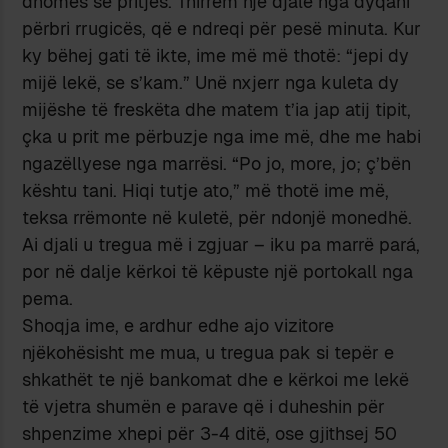
dhomës së pritjes. Thirrëm një djalë nga dyqani
përbri rrugicës, që e ndreqi për pesë minuta. Kur
ky bëhej gati të ikte, ime më më thotë: “jepi dy
mijë lekë, se s’kam.” Unë nxjerr nga kuleta dy
mijëshe të freskëta dhe matem t’ia jap atij tipit,
çka u prit me përbuzje nga ime më, dhe me habi
ngazëllyese nga marrësi. “Po jo, more, jo; ç’bën
kështu tani. Hiqi tutje ato,” më thotë ime më,
teksa rrëmonte në kuletë, për ndonjë monedhë.
Ai djali u tregua më i zgjuar – iku pa marrë pará,
por në dalje kërkoi të këpuste një portokall nga
pema.
Shoqja ime, e ardhur edhe ajo vizitore
njëkohësisht me mua, u tregua pak si tepër e
shkathët te një bankomat dhe e kërkoi me lekë
të vjetra shumën e parave që i duheshin për
shpenzime xhepi për 3-4 ditë, ose gjithsej 50