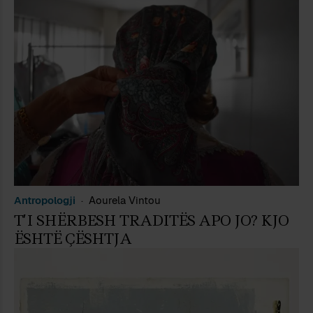
Antropologji
Aourela Vintou
T’I SHËRBESH TRADITËS APO JO? KJO
ËSHTË ÇËSHTJA