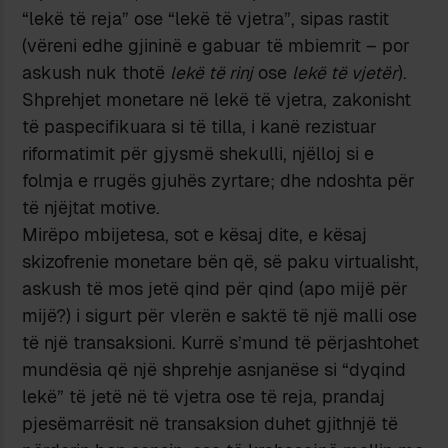
“lekë të reja” ose “lekë të vjetra”, sipas rastit
(vëreni edhe gjininë e gabuar të mbiemrit – por
askush nuk thotë
lekë të rinj
ose
lekë të vjetër
).
Shprehjet monetare në lekë të vjetra, zakonisht
të paspecifikuara si të tilla, i kanë rezistuar
riformatimit për gjysmë shekulli, njëlloj si e
folmja e rrugës gjuhës zyrtare; dhe ndoshta për
të njëjtat motive.
Mirëpo mbijetesa, sot e kësaj dite, e kësaj
skizofrenie monetare bën që, së paku virtualisht,
askush të mos jetë qind për qind (apo mijë për
mijë?) i sigurt për vlerën e saktë të një malli ose
të një transaksioni. Kurrë s’mund të përjashtohet
mundësia që një shprehje asnjanëse si “dyqind
lekë” të jetë në të vjetra ose të reja, prandaj
pjesëmarrësit në transaksion duhet gjithnjë të