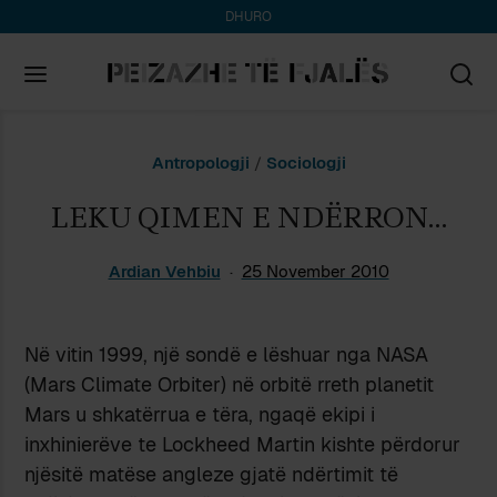
DHURO
Search
Antropologji
/
Sociologji
for:
LEKU QIMEN E NDËRRON…
Ardian Vehbiu
25 November 2010
Në vitin 1999, një sondë e lëshuar nga NASA
(Mars Climate Orbiter) në orbitë rreth planetit
Mars u shkatërrua e tëra, ngaqë ekipi i
inxhinierëve te Lockheed Martin kishte përdorur
njësitë matëse angleze gjatë ndërtimit të