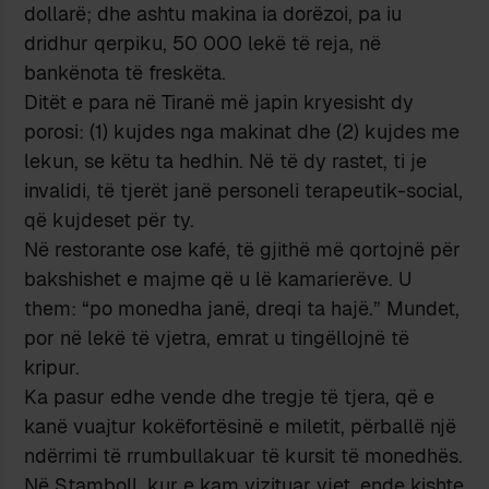
dollarë; dhe ashtu makina ia dorëzoi, pa iu
dridhur qerpiku, 50 000 lekë të reja, në
bankënota të freskëta.
Ditët e para në Tiranë më japin kryesisht dy
porosi: (1) kujdes nga makinat dhe (2) kujdes me
lekun, se këtu ta hedhin. Në të dy rastet, ti je
invalidi, të tjerët janë personeli terapeutik-social,
që kujdeset për ty.
Në restorante ose kafé, të gjithë më qortojnë për
bakshishet e majme që u lë kamarierëve. U
them: “po monedha janë, dreqi ta hajë.” Mundet,
por në lekë të vjetra, emrat u tingëllojnë të
kripur.
Ka pasur edhe vende dhe tregje të tjera, që e
kanë vuajtur kokëfortësinë e miletit, përballë një
ndërrimi të rrumbullakuar të kursit të monedhës.
Në Stamboll, kur e kam vizituar vjet, ende kishte