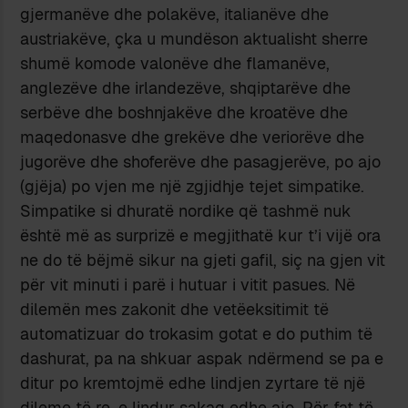
gjermanëve dhe polakëve, italianëve dhe
austriakëve, çka u mundëson aktualisht sherre
shumë komode valonëve dhe flamanëve,
anglezëve dhe irlandezëve, shqiptarëve dhe
serbëve dhe boshnjakëve dhe kroatëve dhe
maqedonasve dhe grekëve dhe veriorëve dhe
jugorëve dhe shoferëve dhe pasagjerëve, po ajo
(gjëja) po vjen me një zgjidhje tejet simpatike.
Simpatike si dhuratë nordike që tashmë nuk
është më as surprizë e megjithatë kur t’i vijë ora
ne do të bëjmë sikur na gjeti gafil, siç na gjen vit
për vit minuti i parë i hutuar i vitit pasues. Në
dilemën mes zakonit dhe vetëeksitimit të
automatizuar do trokasim gotat e do puthim të
dashurat, pa na shkuar aspak ndërmend se pa e
ditur po kremtojmë edhe lindjen zyrtare të një
dileme të re, e lindur sakaq edhe ajo. Për fat të