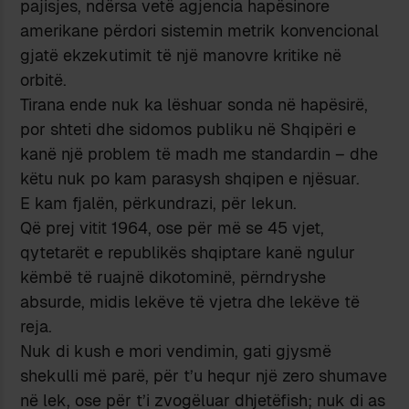
pajisjes, ndërsa vetë agjencia hapësinore
amerikane përdori sistemin metrik konvencional
gjatë ekzekutimit të një manovre kritike në
orbitë.
Tirana ende nuk ka lëshuar sonda në hapësirë,
por shteti dhe sidomos publiku në Shqipëri e
kanë një problem të madh me standardin – dhe
këtu nuk po kam parasysh shqipen e njësuar.
E kam fjalën, përkundrazi, për lekun.
Që prej vitit 1964, ose për më se 45 vjet,
qytetarët e republikës shqiptare kanë ngulur
këmbë të ruajnë dikotominë, përndryshe
absurde, midis lekëve të vjetra dhe lekëve të
reja.
Nuk di kush e mori vendimin, gati gjysmë
shekulli më parë, për t’u hequr një zero shumave
në lek, ose për t’i zvogëluar dhjetëfish; nuk di as