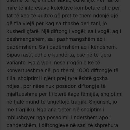
mirë të interesave kolektive kombëtare dhe për
fat të keq të kujtdo që pret të them ndonjë gjë
që t’ia vlejë për kaq sa thashë deri tani, jo
kushedi çfarë. Një diftong i vogël; sa i vogël aq i
pashmangshëm, sa i pashmangshëm aq i
padëmshëm. Sa i padëmshëm aq i këndshëm.
Sipas rastit edhe e kundërta, ose në të tjera
variante. Fjala vjen, nëse rrogën e ke të
konvertueshme në, po themi, 1000 diftongje të
tilla, shqiptimi i njërit prej tyre është goxha
ndjesi, por nëse nuk posedon diftongje të
mjaftueshme për t’i blerë ilaçe fëmijës, shqiptimi
në fjalë mund të tingëllojë tragjik. Sigurisht, jo
më tragjiku. Nga ana tjetër një shqiptim i
mbiushqyer nga posedimi, i ndershëm apo i
pandershëm, i diftongjeve në sasi të shprehura