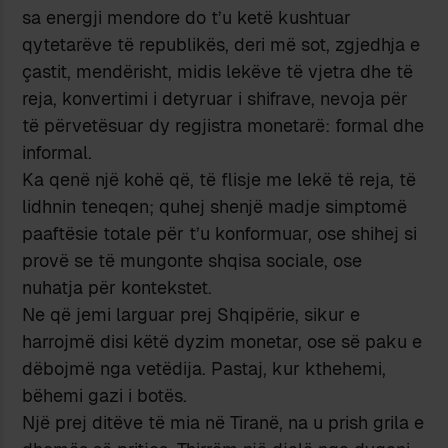
sa energji mendore do t’u ketë kushtuar
qytetarëve të republikës, deri më sot, zgjedhja e
çastit, mendërisht, midis lekëve të vjetra dhe të
reja, konvertimi i detyruar i shifrave, nevoja për
të përvetësuar dy regjistra monetarë: formal dhe
informal.
Ka qenë një kohë që, të flisje me lekë të reja, të
lidhnin teneqen; quhej shenjë madje simptomë
paaftësie totale për t’u konformuar, ose shihej si
provë se të mungonte shqisa sociale, ose
nuhatja për kontekstet.
Ne që jemi larguar prej Shqipërie, sikur e
harrojmë disi këtë dyzim monetar, ose së paku e
dëbojmë nga vetëdija. Pastaj, kur kthehemi,
bëhemi gazi i botës.
Një prej ditëve të mia në Tiranë, na u prish grila e