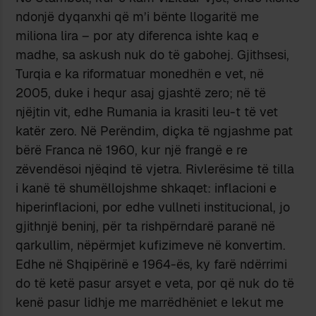
ndonjë dyqanxhi që m’i bënte llogaritë me
miliona lira – por aty diferenca ishte kaq e
madhe, sa askush nuk do të gabohej. Gjithsesi,
Turqia e ka riformatuar monedhën e vet, në
2005, duke i hequr asaj gjashtë zero; në të
njëjtin vit, edhe Rumania ia krasiti leu-t të vet
katër zero. Në Perëndim, diçka të ngjashme pat
bërë Franca në 1960, kur një frangë e re
zëvendësoi njëqind të vjetra. Rivlerësime të tilla
i kanë të shumëllojshme shkaqet: inflacioni e
hiperinflacioni, por edhe vullneti institucional, jo
gjithnjë beninj, për ta rishpërndarë paranë në
qarkullim, nëpërmjet kufizimeve në konvertim.
Edhe në Shqipërinë e 1964-ës, ky farë ndërrimi
do të ketë pasur arsyet e veta, por që nuk do të
kenë pasur lidhje me marrëdhëniet e lekut me