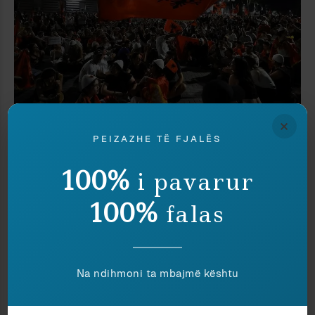
×
Politikë
Hajro Emiri
PEIZAZHE TË FJALËS
KUQEZI NË PROTESTË
100%
i pavarur
PA KOMENTE
100%
falas
Leke Dukagjini
10 July 2010 at 7:31 am
Na ndihmoni ta mbajmë kështu
Vetevendosja i ngjan çetave nacionaliste gjate
pushtimit italian ku Partia dergonte komisare, si