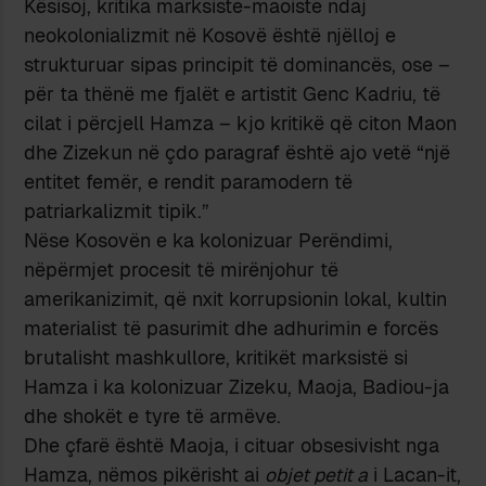
Kësisoj, kritika marksiste-maoiste ndaj
neokolonializmit në Kosovë është njëlloj e
strukturuar sipas principit të dominancës, ose –
për ta thënë me fjalët e artistit Genc Kadriu, të
cilat i përcjell Hamza – kjo kritikë që citon Maon
dhe Zizekun në çdo paragraf është ajo vetë “një
entitet femër, e rendit paramodern të
patriarkalizmit tipik.”
Nëse Kosovën e ka kolonizuar Perëndimi,
nëpërmjet procesit të mirënjohur të
amerikanizimit, që nxit korrupsionin lokal, kultin
materialist të pasurimit dhe adhurimin e forcës
brutalisht mashkullore, kritikët marksistë si
Hamza i ka kolonizuar Zizeku, Maoja, Badiou-ja
dhe shokët e tyre të armëve.
Dhe çfarë është Maoja, i cituar obsesivisht nga
Hamza, nëmos pikërisht ai
objet petit a
i Lacan-it,