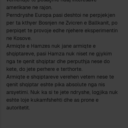
amerikane ne rajon.
Perndryshe Europa pasi deshtoi ne perpjekjen
per ta kthyer Bosnjen ne Zvicren e Ballkanit, po
perpiqet te provoje edhe njehere eksperimentin
ne Kosove.
Armiqte e Hamzes nuk jane armiqte e
shqiptareve, pasi Hamza nuk niset ne gjykim
nga te qenit shqiptar dhe perputhja nese do
kete, do jete perhere e terthorte.
Armiqte e shqiptareve verehen vetem nese te
qenit shqiptar eshte pika absolute nga nis
arsyetimi. Nuk ka si te jete ndryshe, logjika nuk
eshte loje kukamfshehti dhe as prone e
autoritetit.