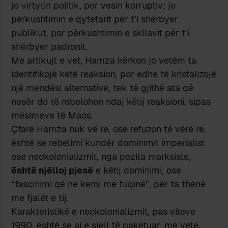
jo virtytin politik, por vesin korruptiv; jo
përkushtimin e qytetarit për t’i shërbyer
publikut, por përkushtimin e skllavit për t’i
shërbyer padronit.
Me artikujt e vet, Hamza kërkon jo vetëm ta
identifikojë këtë reaksion, por edhe të kristalizojë
një mendësi alternative, tek të gjithë ata që
nesër do të rebelohen ndaj këtij reaksioni, sipas
mësimeve të Maos.
Çfarë Hamza nuk vë re, ose refuzon të vërë re,
është se rebelimi kundër dominimit imperialist
ose neokolonializmit, nga pozita marksiste,
është njëlloj pjesë
e këtij dominimi, ose
“fascinimi që ne kemi me fuqinë”, për ta thënë
me fjalët e tij.
Karakteristikë e neokolonializmit, pas viteve
1990, është se ai e sjell të paketuar, me vete,