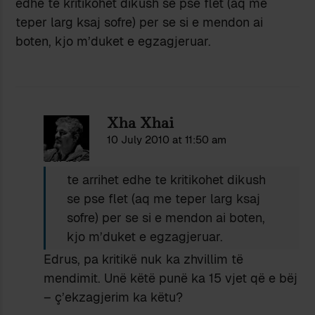
edhe te kritikohet dikush se pse flet (aq me
teper larg ksaj sofre) per se si e mendon ai
boten, kjo m’duket e egzagjeruar.
Xha Xhai
10 July 2010 at 11:50 am
Edrus:
te arrihet edhe te kritikohet dikush
se pse flet (aq me teper larg ksaj
sofre) per se si e mendon ai boten,
kjo m’duket e egzagjeruar.
Edrus, pa kritikë nuk ka zhvillim të
mendimit. Unë këtë punë ka 15 vjet që e bëj
– ç’ekzagjerim ka këtu?