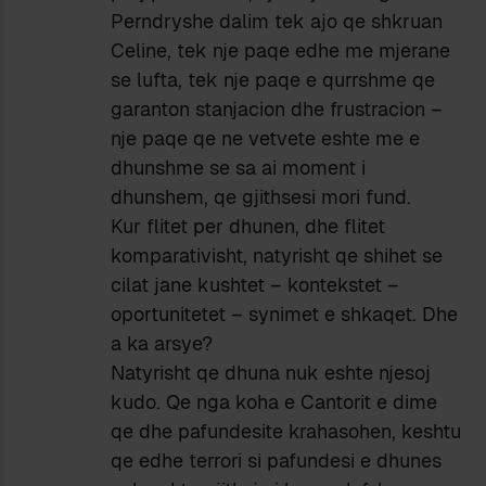
Perndryshe dalim tek ajo qe shkruan
Celine, tek nje paqe edhe me mjerane
se lufta, tek nje paqe e qurrshme qe
garanton stanjacion dhe frustracion –
nje paqe qe ne vetvete eshte me e
dhunshme se sa ai moment i
dhunshem, qe gjithsesi mori fund.
Kur flitet per dhunen, dhe flitet
komparativisht, natyrisht qe shihet se
cilat jane kushtet – kontekstet –
oportunitetet – synimet e shkaqet. Dhe
a ka arsye?
Natyrisht qe dhuna nuk eshte njesoj
kudo. Qe nga koha e Cantorit e dime
qe dhe pafundesite krahasohen, keshtu
qe edhe terrori si pafundesi e dhunes