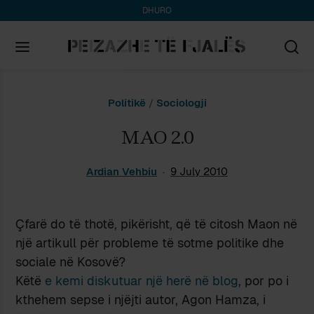
DHURO
Search
Politikë
/
Sociologji
for:
MAO 2.0
Ardian Vehbiu
9 July 2010
Çfarë do të thotë, pikërisht, që të citosh Maon në
një artikull për probleme të sotme politike dhe
sociale në Kosovë?
Këtë
e kemi diskutuar një herë në blog
, por po i
kthehem sepse i njëjti autor, Agon Hamza, i