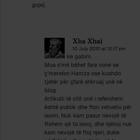
goje).
Xha Xhai
10 July 2010 at 12:17 pm
Edrus, e ke gabim.
Mua s’më bëhet fare vonë se
ç’mendon Hamza ose kushdo
tjetër për çfarë shkruaj unë në
blog.
Artikulli të cilit unë i referohem
është publik dhe fton vetvetiu për
lexim. Nuk kam pasur nevojë të
ftohem që ta lexoj, dhe njëlloj nuk
kam nevojë të ftoj njeri, duke