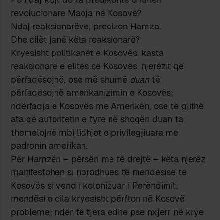
revolucionare Maoja në Kosovë?
Ndaj reaksionarëve, precizon Hamza.
Dhe cilët janë këta reaksionarë?
Kryesisht politikanët e Kosovës, kasta
reaksionare e elitës së Kosovës, njerëzit që
përfaqësojnë, ose më shumë
duan
të
përfaqësojnë amerikanizimin e Kosovës;
ndërfaqja e Kosovës me Amerikën, ose të gjithë
ata që autoritetin e tyre në shoqëri duan ta
themelojnë mbi lidhjet e privilegjiuara me
padronin amerikan.
Për Hamzën – përsëri me të drejtë – këta njerëz
manifestohen si riprodhues të mendësisë të
Kosovës si vend i kolonizuar i Perëndimit;
mendësi e cila kryesisht përfton në Kosovë
probleme; ndër të tjera edhe pse nxjerr në krye