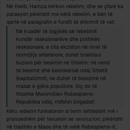
Në thelb, Hamza kërkon rebelim; dhe se çfarë ka
parasysh pikërisht me këtë rebelim, e bën të
qartë në paragrafin e fundit të shkrimit të vet:
Në kuadër të logjikës së rebelimit
kundër reaksionarëve dhe politikës
reaksionare, e cila ekziston në nivel të
norm[ë]s shtetërore, duhet braktisur
iluzioni për besimin në Shtetin: në vend
të besimit dhe besnikërisë ndaj Shtetit
(kapitalizmit), ne duhet të besojmë në
masat e gjëra popullore. Siç do të
thoshte Maximillien Robespierre:
Republika vdiq, rrofshin brigadat!
Këtu
rebelim
funksionon si term lehtësisht më i
pranueshëm për lexuesin se
revolucion
; pikërisht
në traditën e Maos dhe të vetë Robespierre-it;