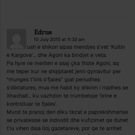
Edrus
10 July 2010 at 11:32 am
Gjithsekush e shikon sipas mendjes s’vet ‘Kultin
e Kargove’… dhe Agoni ka bindjet e veta.
Pa hyre ne meriten e asaj çka thote Agoni, aq
me teper kur ne shqiptaret jemi qyrravitur per
“munges t’liris s’fjales” gjat periudhes
s’diktatures, mua me habit ky shkrim i rradhes se
Xhaxhait… ku vazhdon te trumbetoje ‘lirine e
kontrolluar te fjales’.
Mund te pranoj deri diku tezat e paprekshmerise
se privatesise se individit dhe kufizimet qe duhet
t’iu vihen disa lloj gazetareve, por qe te arrihet