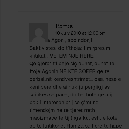
Edrus
10 July 2010 at 12:06 pm
Po t’isha Agoni, apo ndonji i
Saktivistes, do t’thoja: I mirpresim
kritikat… VETEM NJE HERE.
Qe gjerat t’i beje siç duhet, duhet te
ftoje Agonin NE KTE SOFER qe te
perballnit kendveshtrimet… ose, nese e
keni bere dhe ai nuk ju pergjigj as
‘kritikes se pare’, do te thote qe atij
pak i intereson atij se ç’mund
t’mendojm ne te tjeret rreth
maoizmave te tij (nga ku, esht e kote
qe te kritikohet Hamza sa here te hape