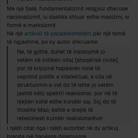
Me një fjalë, fundamentalizmit religjioz dhe/ose
nacionalizmit, iu dashka shtuar edhe maoizmi, si
formë e marksizmit.
Në një
artikull të paradokohshëm
për një temë
të ngjashme, po ky autor shkruante:
Ne, të gjithë, duhet të insistojmë jo
vetëm në kritikën ndaj [shoqërisë civile],
por të krijojmë hapësirën tonë të
veprimit politik e intelektual, e cila në
strukturimin e vet do të ishte jo vetëm
jashtë këtij spektri reaksionar, por në të
njejtën kohë edhe kundër saj. Siç do të
thoshte Mao, është e drejtë të
rebelohesh kundër reaksionarëve!
I njëjti citat nga i njëjti autoritet në dy artikuj
brenda një hapësire disamujore.