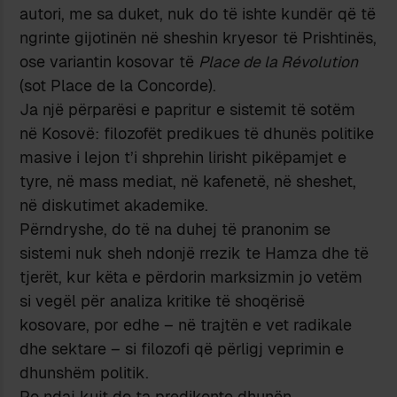
autori, me sa duket, nuk do të ishte kundër që të
ngrinte gijotinën në sheshin kryesor të Prishtinës,
ose variantin kosovar të
Place de la Révolution
(sot Place de la Concorde).
Ja një përparësi e papritur e sistemit të sotëm
në Kosovë: filozofët predikues të dhunës politike
masive i lejon t’i shprehin lirisht pikëpamjet e
tyre, në mass mediat, në kafenetë, në sheshet,
në diskutimet akademike.
Përndryshe, do të na duhej të pranonim se
sistemi nuk sheh ndonjë rrezik te Hamza dhe të
tjerët, kur këta e përdorin marksizmin jo vetëm
si vegël për analiza kritike të shoqërisë
kosovare, por edhe – në trajtën e vet radikale
dhe sektare – si filozofi që përligj veprimin e
dhunshëm politik.
Po ndaj kujt do ta predikonte dhunën