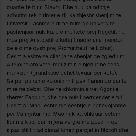
quante te birin Slavoj. Dhe nuk ka ndonje
adhurim tek citimet e tij, ka thjesht shenjim te
universit. Tashme e dime mire qe univers te
pashenjuar nuk ka, e dime kete prej Hegelit, ne
mos prej Aristotelit e ketej (madje une mendoj
qe e dime qysh prej Prometheut te Lidhur).
Ceshtja eshte se cilat jane shenjat qe zgjedhim.
A lejojne ato vete-realizimin e njeriut ne sens
marksian (grundrisse duhet lexuar per kete).
Sa per punen e kolonizimit, pak Fanon do bente
mire ne debat. Dhe ne shkrimin e vet Agoni e
therret Fanonin, dhe pse nuk i permendet emri.
Ceshtja “Mao” eshte nje ceshtje e panevojshme
per t’u ngritur me. Mao nuk ka shkruar vetem
librin e kuq, por mijera vargje me poezi – qe
sipas stilit tradicional kinez percjellin filozofi dhe