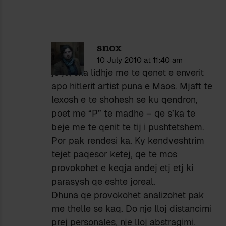
snox
10 July 2010 at 11:40 am
jo jo, ska lidhje me te qenet e enverit
apo hitlerit artist puna e Maos. Mjaft te
lexosh e te shohesh se ku qendron,
poet me “P” te madhe – qe s’ka te
beje me te qenit te tij i pushtetshem.
Por pak rendesi ka. Ky kendveshtrim
tejet paqesor ketej, qe te mos
provokohet e keqja andej etj etj ki
parasysh qe eshte joreal.
Dhuna qe provokohet analizohet pak
me thelle se kaq. Do nje lloj distancimi
prej personales, nje lloj abstragimi.