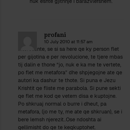
nuk eshte gjithnje i barazvlefshem.
profani
10 July 2010 at 11:57 am
Interesante, se si sa here qe ky person flet
per gijotina e per revolucione, te tjere mbas
tij dalin e thone “jo, nuk e ka me te vertete,
po flet me metafora” dhe shpjegojne ate qe
autori ka dashur te thote. Si puna e Jezu
Krishtit qe fliste me parabola. Si pune sekti
qe flet me kod qe vetem disa e kuptojne.
Po shkruaj normal o burre i dheut, pa
metafora, (jo me ty, me ate qe shkruan), se i
bere lemsh njerezit..Ose ndoshta ai
qellimisht do qe te keqkuptohet.