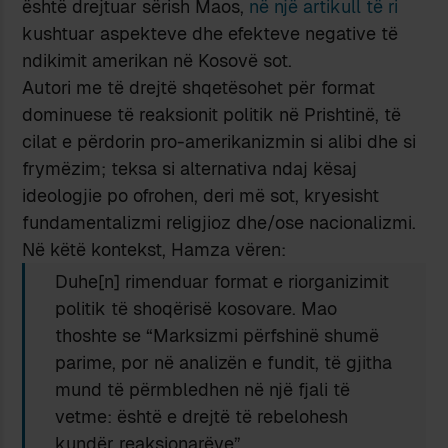
është drejtuar sërish Maos,
në një artikull të ri
kushtuar aspekteve dhe efekteve negative të
ndikimit amerikan në Kosovë sot.
Autori me të drejtë shqetësohet për format
dominuese të reaksionit politik në Prishtinë, të
cilat e përdorin pro-amerikanizmin si alibi dhe si
frymëzim; teksa si alternativa ndaj kësaj
ideologjie po ofrohen, deri më sot, kryesisht
fundamentalizmi religjioz dhe/ose nacionalizmi.
Në këtë kontekst, Hamza vëren:
Duhe[n] rimenduar format e riorganizimit
politik të shoqërisë kosovare. Mao
thoshte se “Marksizmi përfshinë shumë
parime, por në analizën e fundit, të gjitha
mund të përmbledhen në një fjali të
vetme: është e drejtë të rebelohesh
kundër reaksionarëve”.