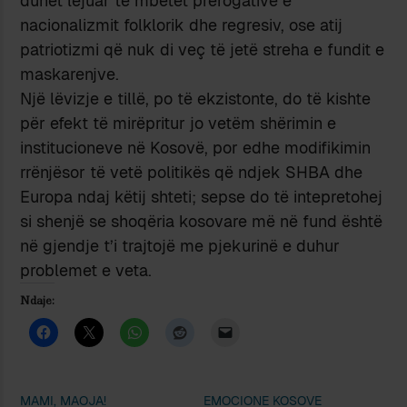
duhet lejuar të mbetet prerogativë e
nacionalizmit folklorik dhe regresiv, ose atij
patriotizmi që nuk di veç të jetë streha e fundit e
maskarenjve.
Një lëvizje e tillë, po të ekzistonte, do të kishte
për efekt të mirëpritur jo vetëm shërimin e
institucioneve në Kosovë, por edhe modifikimin
rrënjësor të vetë politikës që ndjek SHBA dhe
Europa ndaj këtij shteti; sepse do të intepretohej
si shenjë se shoqëria kosovare më në fund është
në gjendje t’i trajtojë me pjekurinë e duhur
problemet e veta.
Ndaje:
MAMI, MAOJA!
EMOCIONE KOSOVE