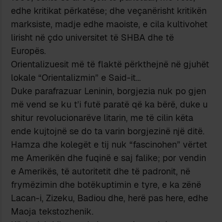
edhe kritikat përkatëse; dhe veçanërisht kritikën
marksiste, madje edhe maoiste, e cila kultivohet
lirisht në çdo universitet të SHBA dhe të
Europës.
Orientalizuesit më të flaktë përkthejnë në gjuhët
lokale “Orientalizmin” e Said-it…
Duke parafrazuar Leninin, borgjezia nuk po gjen
më vend se ku t’i futë paratë që ka bërë, duke u
shitur revolucionarëve litarin, me të cilin këta
ende kujtojnë se do ta varin borgjezinë një ditë.
Hamza dhe kolegët e tij nuk “fascinohen” vërtet
me Amerikën dhe fuqinë e saj falike; por vendin
e Amerikës, të autoritetit dhe të padronit, në
frymëzimin dhe botëkuptimin e tyre, e ka zënë
Lacan-i, Zizeku, Badiou dhe, herë pas here, edhe
Maoja tekstozhenik.