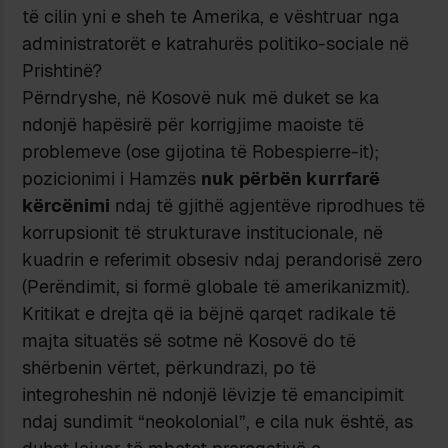
të cilin yni e sheh te Amerika, e vështruar nga
administratorët e katrahurës politiko-sociale në
Prishtinë?
Përndryshe, në Kosovë nuk më duket se ka
ndonjë hapësirë për korrigjime maoiste të
problemeve (ose gijotina të Robespierre-it);
pozicionimi i Hamzës
nuk përbën kurrfarë
kërcënimi
ndaj të gjithë agjentëve riprodhues të
korrupsionit të strukturave institucionale, në
kuadrin e referimit obsesiv ndaj perandorisë zero
(Perëndimit, si formë globale të amerikanizmit).
Kritikat e drejta që ia bëjnë qarqet radikale të
majta situatës së sotme në Kosovë do të
shërbenin vërtet, përkundrazi, po të
integroheshin në ndonjë lëvizje të emancipimit
ndaj sundimit “neokolonial”, e cila nuk është, as