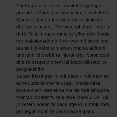
Por kujdes: këtu nuk po citohet gjë nga
poezitë e Maos; por pikërisht një këshillë e
Maos se çfarë duhet bërë me reaksionin
dhe reaksionarët. Dhe po citohet për herë të
dytë. Tani, meqë e dimë se ç’ka bërë Maoja
me reaksionarët në Kinë (ose më saktë, me
ata që i etiketonte si reaksionarë), atëherë
unë kam të drejtë ta injoroj krejt Maon poet
dhe të përqendrohem në Maon diktator të
përgjakshëm.
Sa për Kissinger-in, më beso – nuk kam as
edhe iluzionin më të vogël. Madje nëse
bota e sheh këtë ende me një farë simpatie,
merita i mbetet fund e krye Maos & Co., që
jo vetëm pollën të keqe atje ku u mbiu fara,
por legjitimuan të keqen edhe gjetiu.