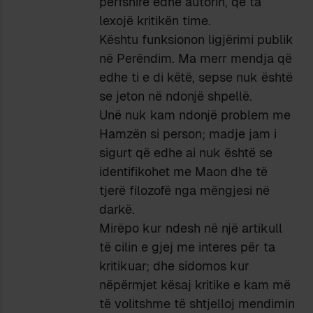
përfshirë edhe autorin, që ta
lexojë kritikën time.
Kështu funksionon ligjërimi publik
në Perëndim. Ma merr mendja që
edhe ti e di këtë, sepse nuk është
se jeton në ndonjë shpellë.
Unë nuk kam ndonjë problem me
Hamzën si person; madje jam i
sigurt që edhe ai nuk është se
identifikohet me Maon dhe të
tjerë filozofë nga mëngjesi në
darkë.
Mirëpo kur ndesh në një artikull
të cilin e gjej me interes për ta
kritikuar; dhe sidomos kur
nëpërmjet kësaj kritike e kam më
të volitshme të shtjelloj mendimin