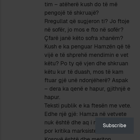
tim – atëherë kush do të më
pengojë të shkruajë?
Rregullat që sugjeron ti? Jo ftoje
në sofër, jo mos e fto në sofër?
Çfarë janë këto sofra xhanëm?
Kush e ka penguar Hamzën që të
vijë e të shprehë mendimin e vet
këtu? Po ty që vjen dhe shkruan
këtu kur të duash, mos të kam
ftuar gjë unë ndonjëherë? Aspak
– dera ka qenë e hapur, gjithnjë e
hapur.
Teksti publik e ka ftesën me vete.
Edhe një gjë: Hamza në vetvete
nuk është dhe aq i rëndësishëm –
Subscribe
por kritika marksiste e situatës në
Kosovë është dhe meriton