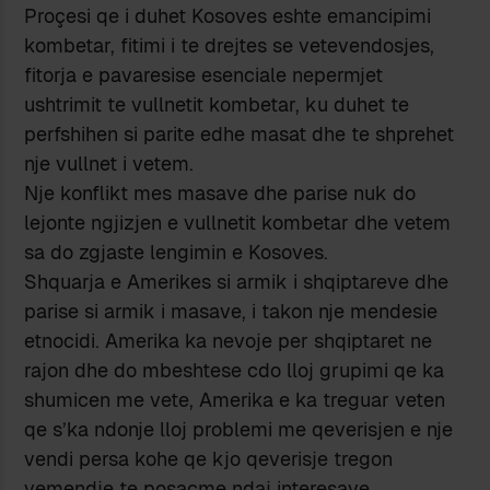
Proçesi qe i duhet Kosoves eshte emancipimi
kombetar, fitimi i te drejtes se vetevendosjes,
fitorja e pavaresise esenciale nepermjet
ushtrimit te vullnetit kombetar, ku duhet te
perfshihen si parite edhe masat dhe te shprehet
nje vullnet i vetem.
Nje konflikt mes masave dhe parise nuk do
lejonte ngjizjen e vullnetit kombetar dhe vetem
sa do zgjaste lengimin e Kosoves.
Shquarja e Amerikes si armik i shqiptareve dhe
parise si armik i masave, i takon nje mendesie
etnocidi. Amerika ka nevoje per shqiptaret ne
rajon dhe do mbeshtese cdo lloj grupimi qe ka
shumicen me vete, Amerika e ka treguar veten
qe s’ka ndonje lloj problemi me qeverisjen e nje
vendi persa kohe qe kjo qeverisje tregon
vemendje te posaçme ndaj interesave