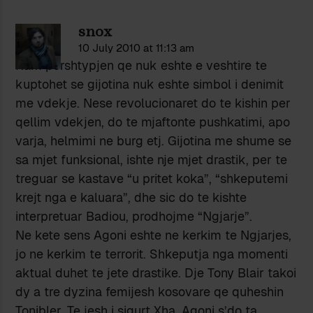
snox
10 July 2010 at 11:13 am
Kam pershtypjen qe nuk eshte e veshtire te
kuptohet se gijotina nuk eshte simbol i denimit
me vdekje. Nese revolucionaret do te kishin per
qellim vdekjen, do te mjaftonte pushkatimi, apo
varja, helmimi ne burg etj. Gijotina me shume se
sa mjet funksional, ishte nje mjet drastik, per te
treguar se kastave “u pritet koka”, “shkeputemi
krejt nga e kaluara”, dhe sic do te kishte
interpretuar Badiou, prodhojme “Ngjarje”.
Ne kete sens Agoni eshte ne kerkim te Ngjarjes,
jo ne kerkim te terrorit. Shkeputja nga momenti
aktual duhet te jete drastike. Dje Tony Blair takoi
dy a tre dyzina femijesh kosovare qe quheshin
Tonibler. Te jesh i sigurt Xha, Agoni s’do ta