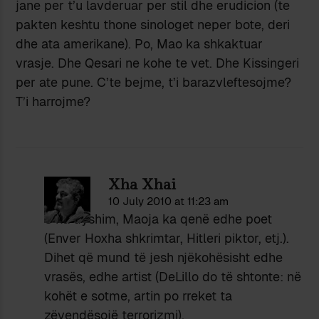
jane per t’u lavderuar per stil dhe erudicion (te
pakten keshtu thone sinologet neper bote, deri
dhe ata amerikane). Po, Mao ka shkaktuar
vrasje. Dhe Qesari ne kohe te vet. Dhe Kissingeri
per ate pune. C’te bejme, t’i barazvleftesojme?
T’i harrojme?
Xha Xhai
10 July 2010 at 11:23 am
S’ka dyshim, Maoja ka qenë edhe poet
(Enver Hoxha shkrimtar, Hitleri piktor, etj.).
Dihet që mund të jesh njëkohësisht edhe
vrasës, edhe artist (DeLillo do të shtonte: në
kohët e sotme, artin po rreket ta
zëvendësojë terrorizmi).