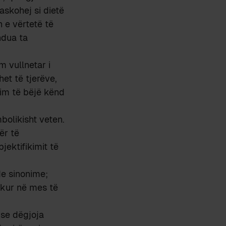
askohej si dietë
n e vërtetë të
ndua ta
m vullnetar i
et të tjerëve,
nim të bëjë kënd
bolikisht veten.
ër të
ektifikimit të
de sinonime;
ikur në mes të
pse dëgjoja