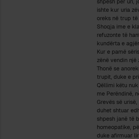
shpesh për uri, 
ishte kur uria z
oreks në trup të 
Shoqja ime e kla
refuzonte të han
kundërta e agjër
Kur e pamë sëris
zënë vendin një 
Thonë se anorek
trupit, duke e pr
Qëllimi këtu nuk 
me Perëndinë, në
Grevës së urisë, 
duhet shtuar edh
shpesh janë të b
homeopatike, për
duke afirmuar lir