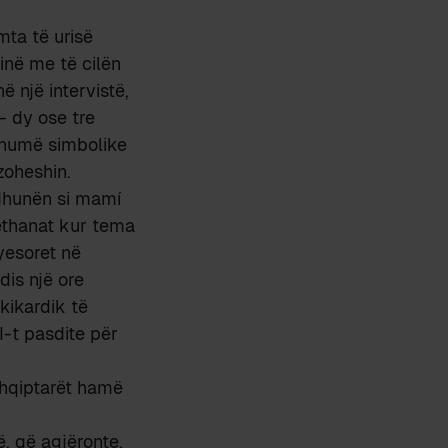
ta të urisë
inë me të cilën
 një intervistë,
– dy ose tre
 shumë simbolike
zoheshin.
 dhunën si mamí
rethanat kur tema
yesoret në
dis një ore
kikardik të
I-t pasdite për
 shqiptarët hamë
, që agjëronte.