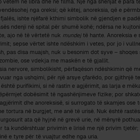
jo vetëm në libra dhe në filma. Një nga shenjat e para t
ëvendësohej nga oreksi; që këtej, anoreksia, që e përmb
fjalës, ishte njëfarë kthimi simbolik në gjendjen e padë
sës ndenji në spital për shumë kohë; ndërsa ne kujton
te, ajo në të vërtetë nuk
mundej
të hante. Anoreksia e s
imit; sepse vërtet ishte ndëshkim i vetes, por jo i vull
h, pas disa muajsh, nuk u besonim dot syve – shoqes 
zombie, ose vdekja me maskën e të gjallit.
sia nervore, simbolikisht, përfaqëson ndëshkimin që m
ivuar nga ushqimi, për një arsye çfarëdo, por gjithnjë t
është purifikimi, si në rastin e agjërimit, as larja e mëk
përmjet dobësimit të ngashënjimeve fizike; por shkatërr
agjërimit dhe anoreksisë, si surrogato të skamjes ose të
e tortura në burgjet, me anë të urisë. Nuk është rastës
urgosurit ata që hyjnë në grevë urie, në mënyrë pothua
 ta kundërshtuar privimin e lirisë me një privim tjetër;
inë e tyre për të vuajtur edhe nga uria.