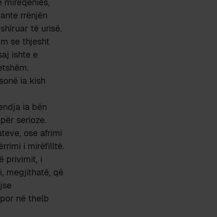
ë mirëqenies,
ante rrënjën
shiruar të urisë.
im se thjesht
aj ishte e
netshëm.
sonë ia kish
endja ia bën
epër serioze.
ateve, ose afrimi
imi i mirëfilltë.
 privimit, i
i, megjithatë, që
jse
 por në thelb