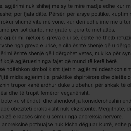
ke, agjërimi nuk shihej me sy të mirë madje edhe kur m
hë; por fjala dilte. Përsëri për arsye politike, kuptimi
 rrokur shumë vite më vonë, kur deri edhe ime më u tu
më për solidaritet me gratë e tjera të mëhallës.
agjërimi, njëlloj si greva e urisë, është në thelb refuzi
ryshe nga greva e urisë, e cila është shenjë që u dërgoh
jërimi është shenjë që i dërgohet vetes; nuk ka për sy
rifikojë agjëruesin nga fajet që mund të ketë bërë.
së ndëshkon simbolikisht tjetrin, agjërimi ndëshkon sim
jtë midis agjërimit si praktikë shpirtërore dhe dietës p
hin trupor kanë ardhur duke u zbehur, për shkak të obj
hësi dhe të trupit femëror veçanërisht.
ë botë ku shëndeti dhe shëndoshja konsideroheshin en
që obeziteti praktikisht nuk ekzistonte. Megjithatë, d
 vajzë e klasës sime u sëmur nga anoreksia nervore.
r anoreksinë pothuajse nuk kisha dëgjuar kurrë; edhe 