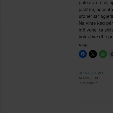
palë aktorësh, n
jashtmi; ndoshta 
urdhëruar agjëri
Na vinte keq pë
më vonë, ta shih
kolektive dhe pol
Ndaje:
URIA E GREVЁS
14 May 2010
In "Politikë"