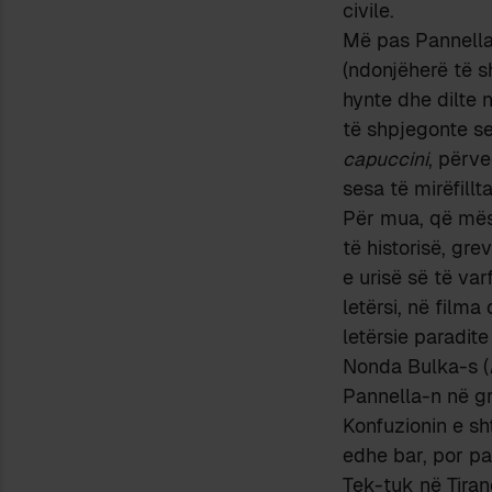
civile.
Më pas Pannella
(ndonjëherë të s
hynte dhe dilte 
të shpjegonte se
capuccini
, përv
sesa të mirëfillt
Për mua, që mëso
të historisë, gr
e urisë së të va
letërsi, në film
letërsie paradit
Nonda Bulka-s (
Pannella-n në gr
Konfuzionin e sh
edhe bar, por pa
Tek-tuk në Tiran