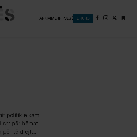
ARKIVI
MERR PJESË
DHURO
mit politik e kam
llisht për bëmat
 për të drejtat