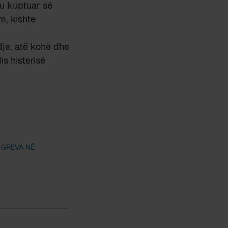
 u kuptuar së
m, kishte
je, atë kohë dhe
s histerisë
 GREVA NË