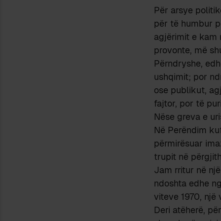
Për arsye politi
për të humbur pes
agjërimit e kam
provonte, më shu
Përndryshe, edhe 
ushqimit; por nd
ose publikut, ag
fajtor, por të pu
Nëse greva e uri
Në Perëndim kufi
përmirësuar imaz
trupit në përgjit
Jam rritur në nj
ndoshta edhe nga
viteve 1970, një
Deri atëherë, pë