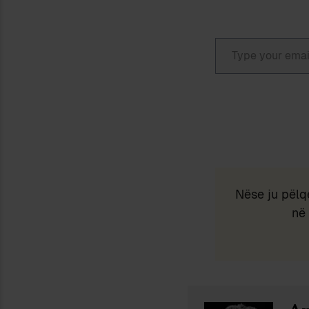
Type your email…
Nëse ju pëlq
në 