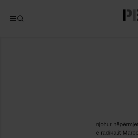
Search
for:
njohur nëpërmjet 
e radikalit Marc