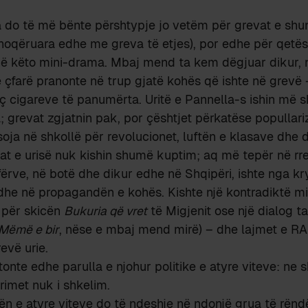
 do të më bënte përshtypje jo vetëm për grevat e shum
hoqëruara edhe me greva të etjes), por edhe për qetës
në këto mini-drama. Mbaj mend ta kem dëgjuar dikur, në
 çfarë pranonte në trup gjatë kohës që ishte në grevë 
eç cigareve të panumërta. Uritë e Pannella-s ishin më
a; grevat zgjatnin pak, por çështjet përkatëse popullari
ja në shkollë për revolucionet, luftën e klasave dhe
evat e urisë nuk kishin shumë kuptim; aq më tepër në r
rfërve, në botë dhe dikur edhe në Shqipëri, ishte nga kr
a dhe në propagandën e kohës. Kishte një kontradiktë mi
e për skicën
Bukuria që vret
të Migjenit ose një dialog ta
Mëmë e bir
, nëse e mbaj mend mirë) – dhe lajmet e RA
evë urie.
tonte edhe parulla e njohur politike e atyre viteve: ne
rimet nuk i shkelim.
ën e atyre viteve do të ndeshje në ndonjë grua të rëndë