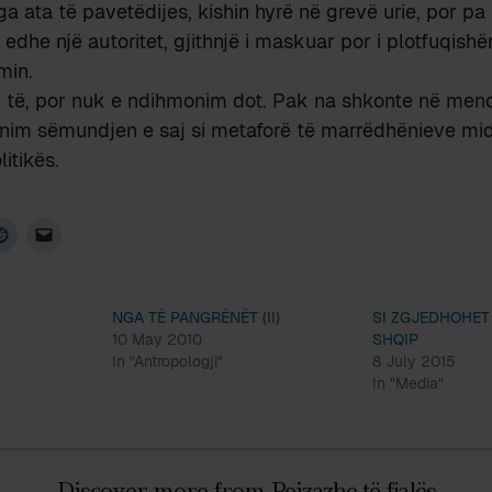
ga ata të pavetëdijes, kishin hyrë në grevë urie, por pa
edhe një autoritet, gjithnjë i maskuar por i plotfuqishë
min.
r të, por nuk e ndihmonim dot. Pak na shkonte në mend
nim sëmundjen e saj si metaforë të marrëdhënieve midi
itikës.
NGA TË PANGRËNËT (II)
SI ZGJEDHOHET
10 May 2010
SHQIP
In "Antropologji"
8 July 2015
In "Media"
Discover more from Peizazhe të fjalës