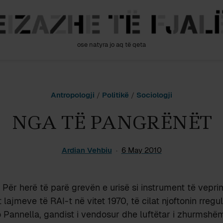
ose natyra jo aq të qeta
Antropologji
/
Politikë
/
Sociologji
NGA TË PANGRËNËT
Ardian Vehbiu
6 May 2010
Për herë të parë grevën e urisë si instrument të vepri
lajmeve të RAI-t në vitet 1970, të cilat njoftonin rregu
o Pannella, gandist i vendosur dhe luftëtar i zhurmshëm