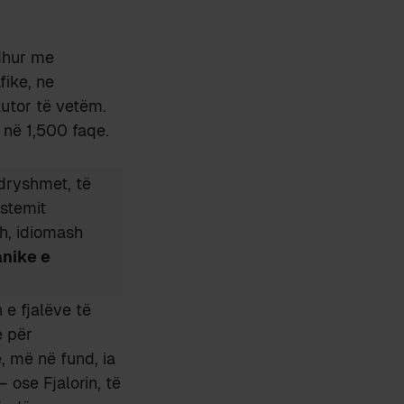
dhur me
fike, ne
autor të vetëm.
a në 1,500 faqe.
dryshmet, të
stemit
h, idiomash
anike e
e fjalëve të
e për
ë, më në fund, ia
 ose Fjalorin, të