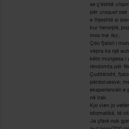
se ç’është
chip
për
croquet
ose
e thjeshtë si
ble
kur heronjtë, po
mos me
fez
…
Çdo fjalori i m
vepra ka një aut
këto mungesa i z
rëndomta për fëm
Çuditërisht, fjal
përdoruesve; me
eksperiencën e p
në Irak.
Kjo vlen jo vetë
idiomatikë, të c
Ja çfarë nuk gje
bull horn
(700 mi