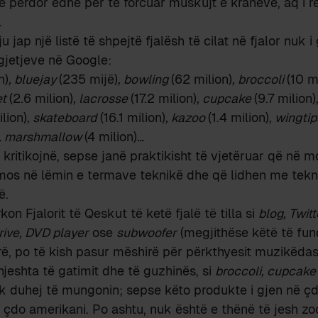
 e përdor edhe për të forcuar muskujt e krahëve, aq i r
.
ju jap një listë të shpejtë fjalësh të cilat në fjalor nuk 
gjetjeve në Google:
n)
, bluejay
(235 mijë)
, bowling
(62 milion)
, broccoli
(10 m
et
(2.6 milion)
, lacrosse
(17.2 milion)
, cupcake
(9.7 milion)
ilion)
, skateboard
(16.1 milion)
, kazoo
(1.4 milion)
, wingti
, marshmallow
(4 milion)
…
 i kritikojnë, sepse janë praktikisht të vjetëruar që në 
omos në lëmin e termave teknikë dhe që lidhen me tekn
ë.
on Fjalorit të Qeskut të ketë fjalë të tilla si
blog, Twit
ive, DVD player
ose
subwoofer
(megjithëse këtë të fu
irë, po të kish pasur mëshirë për përkthyesit muzikëdas
hjeshta të gatimit dhe të guzhinës, si
broccoli, cupcake
 duhej të mungonin; sepse këto produkte i gjen në çd
 çdo amerikani. Po ashtu, nuk është e thënë të jesh zoo