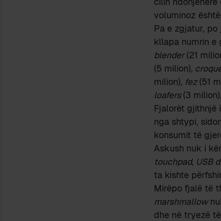
cilin ndonjëherë
voluminoz është
Pa e zgjatur, po 
kllapa numrin e 
blender
(21 milio
(5 milion)
, croqu
milion)
, fez
(51 m
loafers
(3 milion)
Fjalorët gjithnjë
nga shtypi, sid
konsumit të gjer
Askush nuk i kërk
touchpad, USB dr
ta kishte përfsh
Mirëpo fjalë të t
marshmallow
nuk
dhe në tryezë të