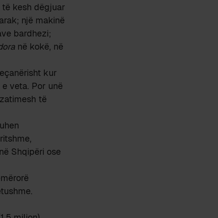
ë të kesh dëgjuar
arak; një makinë
ave bardhezi;
dora
në kokë, në
eçanërisht kur
 e veta. Por unë
izatimesh të
duhen
ritshme,
në Shqipëri ose
 emërorë
këtushme.
(1.5 milion)
,