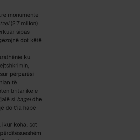
e tre monumente
tzel
(2.7 milion)
ërkuar sipas
e gëzojnë dot këtë
parathënie ku
ejtshkrimin;
asur përparësi
nian të
ten britanike e
jalë si
bagel
dhe
ë do t’ia hapë
a ikur koha; sot
 përditësueshëm