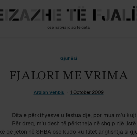
ose natyra jo aq të qeta
Gjuhësi
FJALORI ME VRIMA
Ardian Vehbiu
1 October 2009
Dita e përkthyesve u festua dje, por mua m’u kujt
Për dreq, m’u desh të përktheja në shqip një listë 
ë që jeton në SHBA ose kudo ku flitet anglishtja si gj