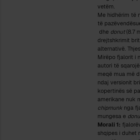
vetëm.
Me hidhërim të 
të pazëvendësu
dhe
donut
(8.7 
drejtshkrimit brit
alternativë. Thje
Mirëpo fjalorit 
autori të sqarojë
meqë mua më duk
ndaj versionit br
kopertinës së pa
amerikane nuk ma
chipmunk
nga fj
mungesa e
donu
Morali 1:
fjalorë
shqipes i duhet n