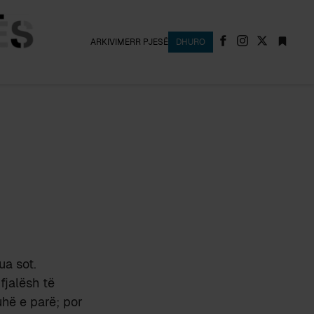
ARKIVI
MERR PJESË
DHURO
ua sot.
fjalësh të
uhë e parë; por