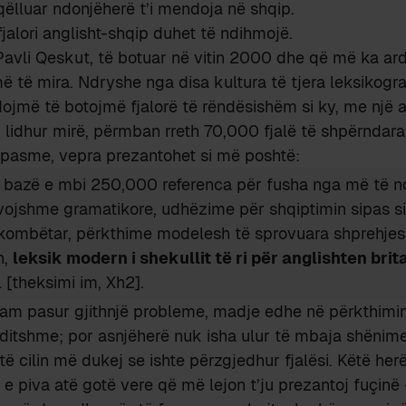
ëlluar ndonjëherë t’i mendoja në shqip.
 fjalori anglisht-shqip duhet të ndihmojë.
Pavli Qeskut, të botuar në vitin 2000 dhe që më ka ar
të mira. Ndryshe nga disa kultura të tjera leksikogra
ojmë të botojmë fjalorë të rëndësishëm si ky, me një 
, i lidhur mirë, përmban rreth 70,000 fjalë të shpërndar
 pasme, vepra prezantohet si më poshtë:
ë bazë e mbi 250,000 referenca për fusha nga më të n
vojshme gramatikore, udhëzime për shqiptimin sipas si
rkombëtar, përkthime modelesh të sprovuara shprehjes
h,
leksik modern i shekullit të ri për anglishten brit
 [theksimi im, Xh2].
am pasur gjithnjë probleme, madje edhe në përkthimin 
rditshme; por asnjëherë nuk isha ulur të mbaja shënim
 të cilin më dukej se ishte përzgjedhur fjalësi. Këtë her
e piva atë gotë vere që më lejon t’ju prezantoj fuçinë –