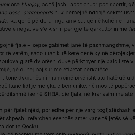
munk
ose
bluejay
; as të jesh i apasionuar pas sportit, q
lacrosse
;
skateboards
nuk përbëjnë ndonjë sekret usht
nder
ka qenë përdorur nga amvisat që në kohën e film
zitivë e negativë s’e kishin për gjë të qarkullonin me
fe
ungojnë fjalë – sepse gabimet janë të pashmangshme, v
or të vetëm, sado titanik të ketë qenë ky në përpjekjet
bulova gjatë dy orësh, duke përkthyer një palo listë v
ijë, që duhej pajisur me etiketat përkatëse.
orit tonë dygjuhësh i mungojnë pikërisht ato fjalë që u 
që kanë lidhje me çka e bën unike, në mos të papërsë
ërditshmërisë në SHBA, bie fjala, në krahasim me atë 
m për fjalët njësi, por edhe për një varg togfjalëshash
ilët shpesh i referohen esencës amerikane të jetës së 
ta dot te Qesku:
jë, së bashku me versionin
bullhorn
)
, butternut squash