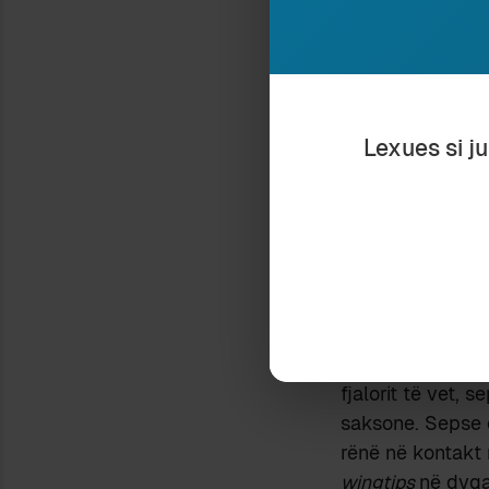
të
garden gnom
Me ligësi, do të
fjalor i mirë ita
marshmallows
; 
Nuk më duket gjes
Lexues si j
i përkthen dot…
Pa ligësi, do të 
anglishtes të sh
aq popullorë; por
bluejays
; gjysh
krenoheshin me
Atëherë, s’më mb
– në këtë rast P
fjalorit të vet,
saksone. Sepse 
rënë në kontakt
wingtips
në dyqa