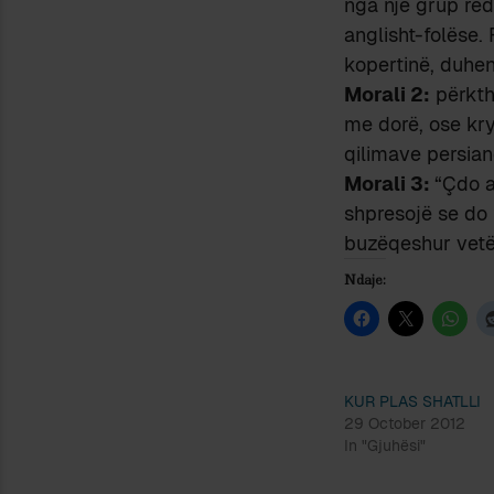
nga një grup red
anglisht-folëse.
kopertinë, duhen 
Morali 2:
përkthy
me dorë, ose kry
qilimave persian
Morali 3:
“Çdo a
shpresojë se do 
buzëqeshur vetë
Ndaje:
KUR PLAS SHATLLI
29 October 2012
In "Gjuhësi"