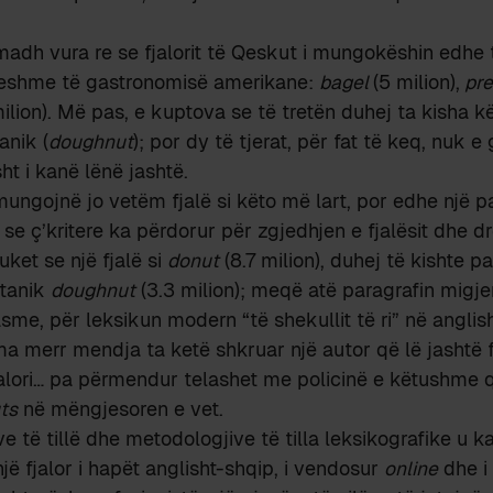
madh vura re se fjalorit të Qeskut i mungokëshin edh
eshme të gastronomisë amerikane:
bagel
(5 milion),
pre
milion). Më pas, e kuptova se të tretën duhej ta kisha k
anik (
doughnut
); por dy të tjerat, për fat të keq, nuk 
sht i kanë lënë jashtë.
i mungojnë jo vetëm fjalë si këto më lart, por edhe një 
 se ç’kritere ka përdorur për zgjedhjen e fjalësit dhe dr
et se një fjalë si
donut
(8.7 milion), duhej të kishte p
itanik
doughnut
(3.3 milion); meqë atë paragrafin migje
sme, për leksikun modern “të shekullit të ri” në anglish
 merr mendja ta ketë shkruar një autor që lë jashtë f
alori… pa përmendur telashet me policinë e këtushme q
ts
në mëngjesoren e vet.
ve të tillë dhe metodologjive të tilla leksikografike u k
jë fjalor i hapët anglisht-shqip, i vendosur
online
dhe i