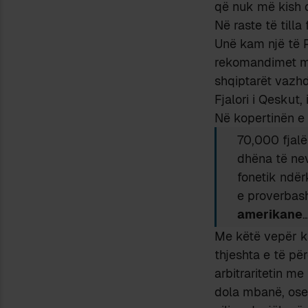
që nuk më kish q
Në raste të tilla
Unë kam një të 
rekomandimet më 
shqiptarët vazhd
Fjalori i Qeskut
Në kopertinën e
70,000 fjal
dhëna të ne
fonetik ndë
e proverbas
amerikane
…
Me këtë vepër k
thjeshta e të pë
arbitraritetin me
dola mbanë, ose 