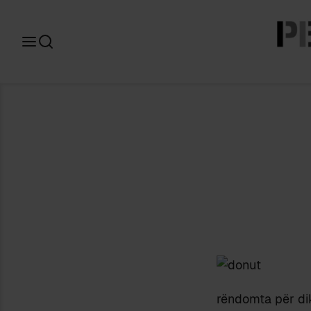
Search
for:
rëndomta për dik