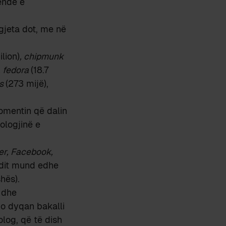
ëndë e
i gjeta dot, me në
ilion)
, chipmunk
, fedora
(18.7
ps
(273 mijë),
momentin që dalin
ologjinë e
ter, Facebook,
ndit mund edhe
hës).
dhe
o dyqan bakalli
log, që të dish