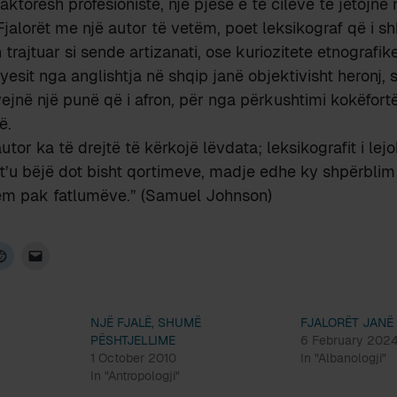
aktorësh profesionistë, një pjesë e të cilëve të jetojnë
 Fjalorët me një autor të vetëm, poet leksikograf që i s
trajtuar si sende artizanati, ose kuriozitete etnografike
esit nga anglishtja në shqip janë objektivisht heronj,
ejnë një punë që i afron, për nga përkushtimi kokëfort
ë.
utor ka të drejtë të kërkojë lëvdata; leksikografit i lej
t’u bëjë dot bisht qortimeve, madje edhe ky shpërblim
m pak fatlumëve.” (Samuel Johnson)
NJË FJALË, SHUMË
FJALORËT JANË 
PËSHTJELLIME
6 February 202
1 October 2010
In "Albanologji"
In "Antropologji"