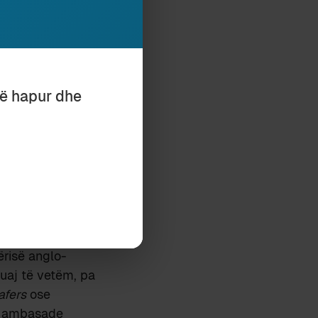
kthyer; madje një
yeshme” – p.sh.
r ose përshkruar.
 ato fjalë që nuk
të hapur dhe
alor të
gs
nuk ishin dhe
rqet me
 çunat
arëve tuhafë.
tjetër se autori
uhet fjalësin e
ërisë anglo-
uaj të vetëm, pa
afers
ose
st ambasade