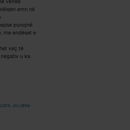
 në vende
hkëlqen emri në
.
 sepse punojnë
ë, me endëset e
ohet veç të
 negativ u ka
LISTA, JO LIBRA
4