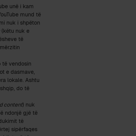
ube unë i kam
ë YouTube mund të
mi nuk i shpëton
(këtu nuk e
bësheve të
mërzitin
o të vendosin
eot e dasmave,
era lokale. Ashtu
shqip, do të
d content
) nuk
në ndonjë gjë të
dukimit të
rtej sipërfaqes