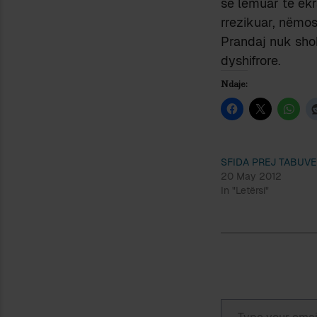
së lëmuar të ek
rrezikuar, nëmo
Prandaj nuk sho
dyshifrore.
Ndaje:
SFIDA PREJ TABUVE
20 May 2012
In "Letërsi"
Type your email…