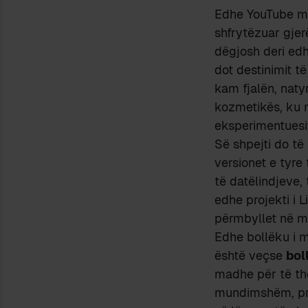
Edhe YouTube ma
shfrytëzuar gjer
dëgjosh deri ed
dot destinimit të
kam fjalën, naty
kozmetikës, ku m
eksperimentuesi
Së shpejti do të
versionet e tyr
të datëlindjeve,
edhe projekti i 
përmbyllet në m
Edhe bollëku i m
është veçse
bol
madhe për të thë
mundimshëm, pri