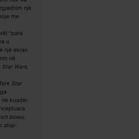
 zgjedhim një
deoje me
orët “para
e u
ë një ekran
nin në
ë
Star Wars
,
 fare
Star
nga
t në kuadër.
onceptuara
nch boxes
,
go
stop-