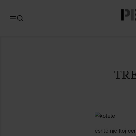
Search
for:
TRE
është një lloj ce