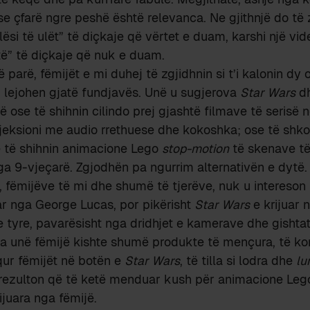
se çfarë ngre peshë është relevanca. Ne gjithnjë do të
lësi të ulët” të diçkaje që vërtet e duam, karshi një vi
artë” të diçkaje që nuk e duam.
parë, fëmijët e mi duhej të zgjidhnin si t’i kalonin dy 
u lejohen gjatë fundjavës. Unë u sugjerova
Star Wars
dh
 ose të shihnin cilindo prej gjashtë filmave të serisë n
eksioni me audio rrethuese dhe kokoshka; ose të shko
 të shihnin animacione Lego
stop-motion
të skenave t
nga 9-vjeçarë. Zgjodhën pa ngurrim alternativën e dytë.
 fëmijëve të mi dhe shumë të tjerëve, nuk u intereson
ar nga George Lucas, por pikërisht
Star Wars
e krijuar 
 tyre, pavarësisht nga dridhjet e kamerave dhe gishta
ha unë fëmijë kishte shumë produkte të mençura, të k
equr fëmijët në botën e
Star Wars
, të tilla si lodra dhe
lu
rezulton që të ketë menduar kush për animacione Le
rijuara nga fëmijë.