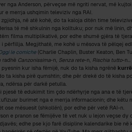
ëfyer nga Anderson, përveçse më ngriti nervat, më kujt
ur e merrja ushqimin televiziv nga RAI.
 zgjidhja, në atë kohë, do ta kaloja ditën time televizi
 derisa të më shkulnin nga kolltuku; por nuk më linin, 
ëm filma multiplikativë, por edhe shumë gjëra të tjera 
k i përfillja. Megjithatë, me kohë u mësova të pëlqej ed
Oggi le comiche
(Charlie Chaplin, Buster Keaton, Ben Tu
me radhë
Canzonissima
-n,
Senza rete
-n,
Rischia tutto
-n…
ë pyesnin kur isha fëmijë, nuk do ta kisha ngrënë
kurrë
o ta kisha pirë qumshtin; dhe për drekë do të kisha po
a, ndërsa për darkë petulla.
i pjesë të edukimit tim çdo ndërhyrje nga ana e të tjerë
ufizuar burimet nga e merrja informacionin; dhe këtu 
t ose mësuesit (shkollën), por edhe për vetë RAI-n.
on e pranon se fëmijëve të vet nuk u lejon veçse dy o
ndjavës; edhe pse kjo farë disipline kalendarike bie n
të hapësirës së ofertës në YouTube. Ma merr gjithashtu