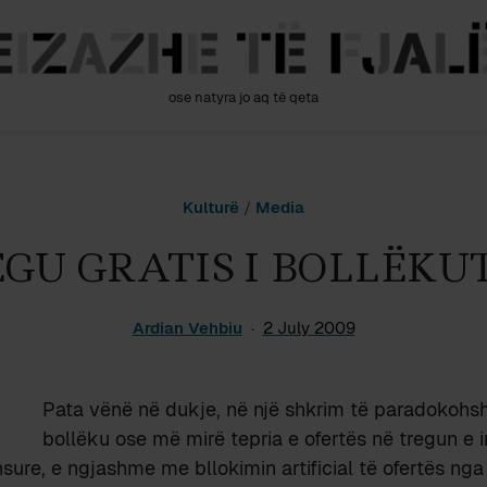
ose natyra jo aq të qeta
Kulturë
/
Media
GU GRATIS I BOLLËKUT 
Ardian Vehbiu
2 July 2009
Pata vënë në dukje, në një shkrim të paradokoh
bollëku ose më mirë tepria e ofertës në tregun e i
nsure, e ngjashme me bllokimin artificial të ofertës nga