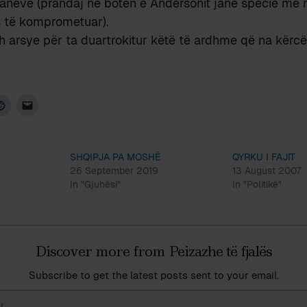
raneve (prandaj në botën e Andersonit janë specie me 
s të komprometuar).
h arsye për ta duartrokitur këtë të ardhme që na kërc
SHQIPJA PA MOSHË
QYRKU I FAJIT
26 September 2019
13 August 2007
In "Gjuhësi"
In "Politikë"
Discover more from Peizazhe të fjalës
Subscribe to get the latest posts sent to your email.