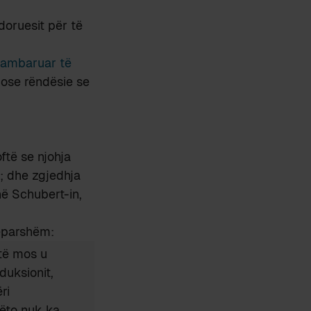
rdoruesit për të
pambaruar të
e ose rëndësie se
ftë se njohja
n; dhe zgjedhja
hë Schubert-in,
ëparshëm:
të mos u
duksionit,
ri
këto nuk ka