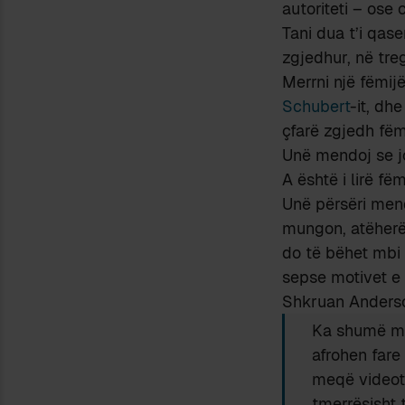
autoriteti – ose 
Tani dua t’i qase
zgjedhur, në tre
Merrni një fëmij
Schubert
-it, dh
çfarë zgjedh fëm
Unë mendoj se j
A është i lirë f
Unë përsëri mendo
mungon, atëherë 
do të bëhet mbi 
sepse motivet e 
Shkruan Ander
Ka shumë mu
afrohen fare
meqë videot 
tmerrësisht 