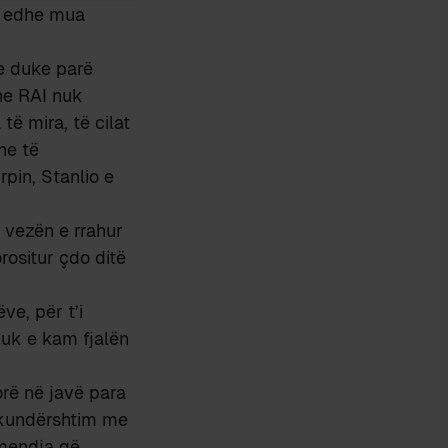
oi edhe mua
ve duke parë
dhe RAI nuk
të mira, të cilat
he të
rpin, Stanlio e
vezën e rrahur
rositur çdo ditë
ve, për t’i
nuk e kam fjalën
rë në javë para
ë kundërshtim me
 mendja që,