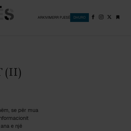
ARKIVI
MERR PJESË
DHURO
(II)
shëm, se për mua
nformacionit
 ana e një