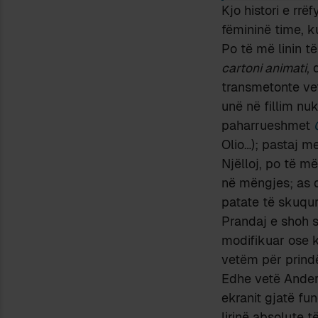
Kjo histori e rr
fëmininë time, k
Po të më linin të
cartoni animati
,
transmetonte vet
unë në fillim nu
paharrueshmet
Olio…); pastaj 
Njëlloj, po të m
në mëngjes; as d
patate të skuqur
Prandaj e shoh s
modifikuar ose k
vetëm për prindë
Edhe vetë Anders
ekranit gjatë fu
lirinë absolute 