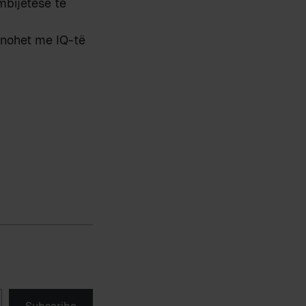
mbijetesë të
ënohet me IQ-të