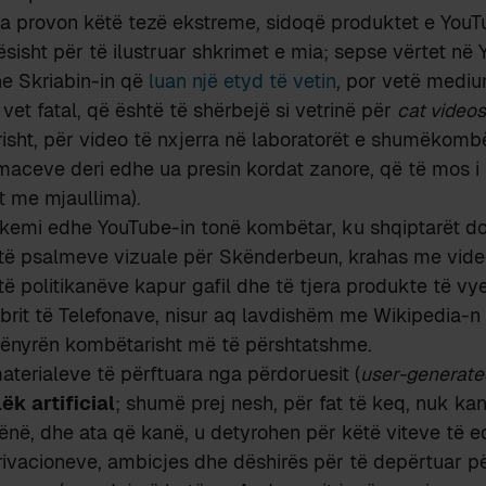
 provon këtë tezë ekstreme, sidoqë produktet e YouT
ësisht për të ilustruar shkrimet e mia; sepse vërtet n
he Skriabin-in që
luan një etyd të vetin
, por vetë mediu
 vet fatal, që është të shërbejë si vetrinë për
cat videos
risht, për video të nxjerra në laboratorët e shumëkom
aceve deri edhe ua presin kordat zanore, që të mos i 
t me mjaullima).
 kemi edhe YouTube-in tonë kombëtar, ku shqiptarët d
e të psalmeve vizuale për Skënderbeun, krahas me vid
 të politikanëve kapur gafil dhe të tjera produkte të vy
Librit të Telefonave, nisur aq lavdishëm me Wikipedia-n 
ënyrën kombëtarisht më të përshtatshme.
aterialeve të përftuara nga përdoruesit (
user-generate
lëk artificial
; shumë prej nesh, për fat të keq, nuk ka
në, dhe ata që kanë, u detyrohen për këtë viteve të e
vacioneve, ambicjes dhe dëshirës për të depërtuar pë