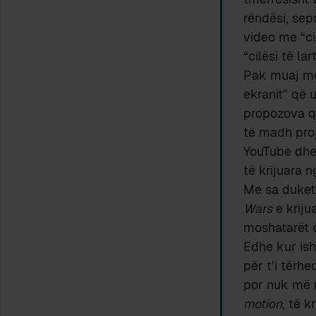
rëndësi, sep
video me “ci
“cilësi të l
Pak muaj më 
ekranit” që 
propozova që
të madh proj
YouTube dhe
të krijuara 
Me sa duket,
Wars
e kriju
moshatarët e
Edhe kur is
për t’i tërh
por nuk më 
motion
, të k