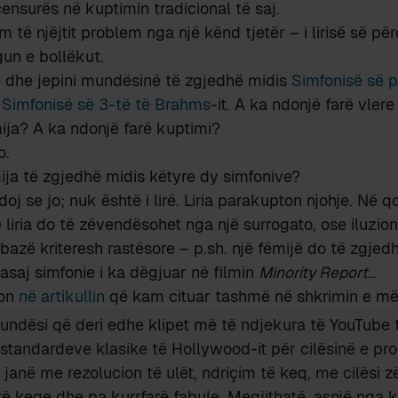
censurës në kuptimin tradicional të saj.
m të njëjtit problem nga një kënd tjetër – i lirisë së pë
gun e bollëkut.
ë dhe jepini mundësinë të zgjedhë midis
Simfonisë së 
e
Simfonisë së 3-të të Brahms
-it. A ka ndonjë farë vler
ija? A ka ndonjë farë kuptimi?
o.
ëmija të zgjedhë midis këtyre dy simfonive?
j se jo; nuk është i lirë. Liria parakupton njohje. Në qo
liria do të zëvendësohet nga një surrogato, ose iluzio
bazë kriteresh rastësore – p.sh. një fëmijë do të zgjed
asaj simfonie i ka dëgjuar në filmin
Minority Report
…
son
në artikullin
që kam cituar tashmë në shkrimin e m
ndësi që deri edhe klipet më të ndjekura të YouTube 
 standardeve klasike të Hollywood-it për cilësinë e pro
janë me rezolucion të ulët, ndriçim të keq, me cilësi zë
të keqe dhe pa kurrfarë fabule. Megjithatë, asnjë nga 