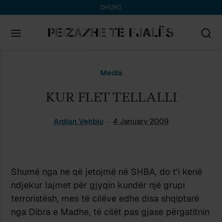
DHURO
Search
Media
for:
KUR FLET TELLALLI
Ardian Vehbiu
4 January 2009
Shumë nga ne që jetojmë në SHBA, do t’i kenë
ndjekur lajmet për gjyqin kundër një grupi
terroristësh, mes të cilëve edhe disa shqiptarë
nga Dibra e Madhe, të cilët pas gjase përgatitnin