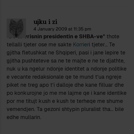
ujku i zi
4 January 2009 at 11:35 pm
"Do te vrisnin presidentin e SHBA-ve"
thote
tellalli tjeter ose me sakte
Korrier
i tjeter… Te
gjitha fletushkat ne Shqiperi, pasi i jane lepire te
gjitha pushteteve sa ne te majte e ne te djathte,
nuk u ka ngelur ndonje identitet a ndonje politike
e vecante redaksionale qe te mund t’ua ngreje
piket ne treg apo t’i dalloje dhe kane filluar dhe
po konkurojne jo me me lajme qe i kane identike
por me titujt kush e kush te terheqe me shume
vemendjen. Ta gezoni shtypin pluralist tha… bile
edhe mullarin.