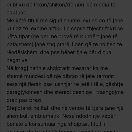
publiku që lexon/shikon/dëgjon një media të
caktuar.
Me këtë titull me siguri shumë lexues do të jenë
kurioz të lexojnë artikullin sepse thjesht fakti se
këta tipat (që deri në provë të kundërt janë të
pafajshëm) janë shqiptarë, i bën që të ndihen të
rëndësishëm, dhe pse bëhet fjalë për diçka
negative.
Në imagjinarin e shqiptarit mesatar ka më
shumë mundësi që një dibran të jetë terrorist
sesa një fierak ose lushnjar të jetë i tillë, çështje
paragjykimesh dhe stereotipesh që i trashgojmë
brez pas brezi.
Shqiptarët në Itali dhe në vende të tjera janë një
shembull emblematik. Nëse ndodh një vepër
penale e konsumuar nga shqiptar, titulli i
gazetës do të jetë “Albanese, investe e uccide