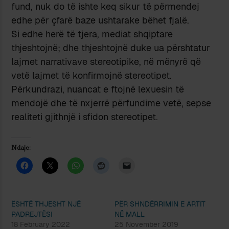
fund, nuk do të ishte keq sikur të përmendej
edhe për çfarë baze ushtarake bëhet fjalë.
Si edhe herë të tjera, mediat shqiptare
thjeshtojnë; dhe thjeshtojnë duke ua përshtatur
lajmet narrativave stereotipike, në mënyrë që
vetë lajmet të konfirmojnë stereotipet.
Përkundrazi, nuancat e ftojnë lexuesin të
mendojë dhe të nxjerrë përfundime vetë, sepse
realiteti gjithnjë i sfidon stereotipet.
Ndaje:
ËSHTË THJESHT NJË
PËR SHNDËRRIMIN E ARTIT
PADREJTËSI
NË MALL
18 February 2022
25 November 2019