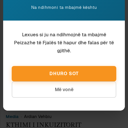
Na ndihmoni ta mbajmë kështu
TË NGJASHME
Lexues si ju na ndihmojnë ta mbajmë
Peizazhe të Fjalës të hapur dhe falas për të
gjithë.
DHURO SOT
Më vonë
Media
Ardian Vehbiu
KTHIMI I INKUIZITORIT