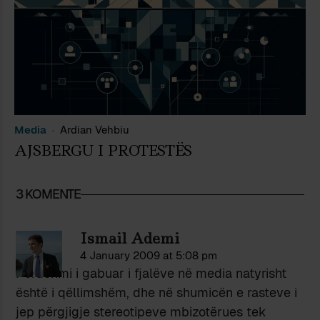
Media
Ardian Vehbiu
AJSBERGU I PROTESTËS
3 KOMENTE
Ismail Ademi
4 January 2009 at 5:08 pm
Përdorimi i gabuar i fjalëve në media natyrisht
është i qëllimshëm, dhe në shumicën e rasteve i
jep përgjigje stereotipeve mbizotërues tek