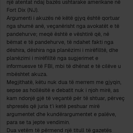
një atentat ndaj bazës ushtarake amerikane në
Fort Dix (NJ).
Argumenti i akuzës në këtë gjyq është qortuar
nga shumë anë, veçanërisht nga avokatët e të
pandehurve; meqë është e vështirë që, në
bëmat e të pandehurve, të ndahet fakti nga
dëshira, dëshira nga planëzimi i mirëfilltë, dhe
planëzimi i mirëfilltë nga sugjerimet e
informuesve të FBI, mbi të dhënat e të cilëve u
mbështet akuza.
Megjithatë, këtu nuk dua të merrem me gjyqin,
sepse as hollësitë e debatit nuk i njoh mirë, as
kam ndonjë gjë të veçantë për të shtuar, përveç
shpresës që juria t’i ketë peshuar mirë
argumentet dhe kundërargumentet e palëve,
para se ta jepte vendimin.
Dua vetëm të përmend një titull të gazetës