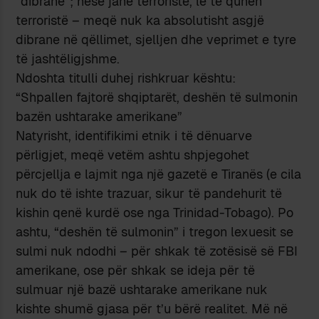
“dibranë”; nëse janë terroristë, le të quhen
terroristë – meqë nuk ka absolutisht asgjë
dibrane në qëllimet, sjelljen dhe veprimet e tyre
të jashtëligjshme.
Ndoshta titulli duhej rishkruar kështu:
“Shpallen fajtorë shqiptarët, deshën të sulmonin
bazën ushtarake amerikane”
Natyrisht, identifikimi etnik i të dënuarve
përligjet, meqë vetëm ashtu shpjegohet
përcjellja e lajmit nga një gazetë e Tiranës (e cila
nuk do të ishte trazuar, sikur të pandehurit të
kishin qenë kurdë ose nga Trinidad-Tobago). Po
ashtu, “deshën të sulmonin” i tregon lexuesit se
sulmi nuk ndodhi – për shkak të zotësisë së FBI
amerikane, ose për shkak se ideja për të
sulmuar një bazë ushtarake amerikane nuk
kishte shumë gjasa për t’u bërë realitet. Më në