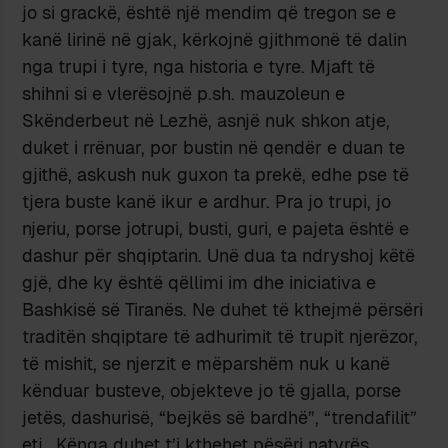
jo si grackë, është një mendim që tregon se e
kanë lirinë në gjak, kërkojnë gjithmonë të dalin
nga trupi i tyre, nga historia e tyre. Mjaft të
shihni si e vlerësojnë p.sh. mauzoleun e
Skënderbeut në Lezhë, asnjë nuk shkon atje,
duket i rrënuar, por bustin në qendër e duan te
gjithë, askush nuk guxon ta prekë, edhe pse të
tjera buste kanë ikur e ardhur. Pra jo trupi, jo
njeriu, porse jotrupi, busti, guri, e pajeta është e
dashur për shqiptarin. Unë dua ta ndryshoj këtë
gjë, dhe ky është qëllimi im dhe iniciativa e
Bashkisë së Tiranës. Ne duhet të kthejmë përsëri
traditën shqiptare të adhurimit të trupit njerëzor,
të mishit, se njerzit e mëparshëm nuk u kanë
kënduar busteve, objekteve jo të gjalla, porse
jetës, dashurisë, “bejkës së bardhë”, “trendafilit”
etj.. Kënga duhet t’i kthehet pësëri natyrës.