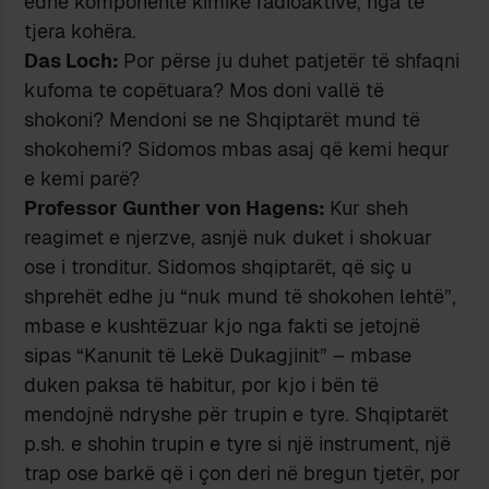
edhe komponente kimike radioaktive, nga të
tjera kohëra.
Das Loch:
Por përse ju duhet patjetër të shfaqni
kufoma te copëtuara? Mos doni vallë të
shokoni? Mendoni se ne Shqiptarët mund të
shokohemi? Sidomos mbas asaj që kemi hequr
e kemi parë?
Professor Gunther von Hagens:
Kur sheh
reagimet e njerzve, asnjë nuk duket i shokuar
ose i tronditur. Sidomos shqiptarët, që siç u
shprehët edhe ju “nuk mund të shokohen lehtë”,
mbase e kushtëzuar kjo nga fakti se jetojnë
sipas “Kanunit të Lekë Dukagjinit” – mbase
duken paksa të habitur, por kjo i bën të
mendojnë ndryshe për trupin e tyre. Shqiptarët
p.sh. e shohin trupin e tyre si një instrument, një
trap ose barkë që i çon deri në bregun tjetër, por