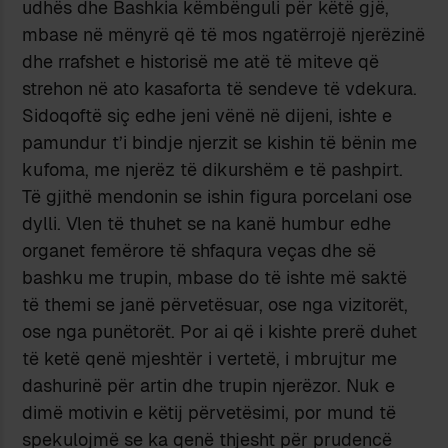
udhës dhe Bashkia këmbënguli për këtë gjë,
mbase në mënyrë që të mos ngatërrojë njerëzinë
dhe rrafshet e historisë me atë të miteve që
strehon në ato kasaforta të sendeve të vdekura.
Sidoqoftë siç edhe jeni vënë në dijeni, ishte e
pamundur t’i bindje njerzit se kishin të bënin me
kufoma, me njerëz të dikurshëm e të pashpirt.
Të gjithë mendonin se ishin figura porcelani ose
dylli. Vlen të thuhet se na kanë humbur edhe
organet femërore të shfaqura veças dhe së
bashku me trupin, mbase do të ishte më saktë
të themi se janë përvetësuar, ose nga vizitorët,
ose nga punëtorët. Por ai që i kishte prerë duhet
të ketë qenë mjeshtër i vertetë, i mbrujtur me
dashurinë për artin dhe trupin njerëzor. Nuk e
dimë motivin e këtij përvetësimi, por mund të
spekulojmë se ka qenë thjesht për prudencë