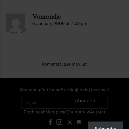
Vemendje
5 January 2009 at 7:40 pm
“[satirë]”
Komentet janë mbyllur.
Abonohu për të marrë artikujt e rinj me email.
Email
Abonohu
Rreth nesh
Merr pjes​​ë​
Dhuro
Arkivi
Autorët
Subscribe