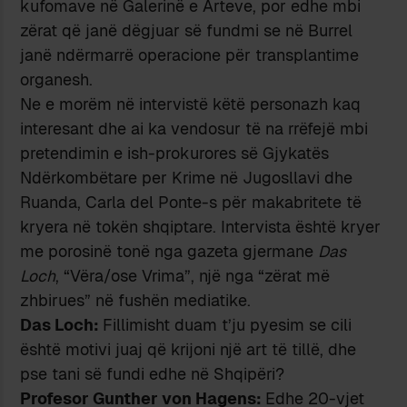
kufomave në Galerinë e Arteve, por edhe mbi
zërat që janë dëgjuar së fundmi se në Burrel
janë ndërmarrë operacione për transplantime
organesh.
Ne e morëm në intervistë këtë personazh kaq
interesant dhe ai ka vendosur të na rrëfejë mbi
pretendimin e ish-prokurores së Gjykatës
Ndërkombëtare per Krime në Jugosllavi dhe
Ruanda, Carla del Ponte-s për makabritete të
kryera në tokën shqiptare. Intervista është kryer
me porosinë tonë nga gazeta gjermane
Das
Loch
, “Vëra/ose Vrima”, një nga “zërat më
zhbirues” në fushën mediatike.
Das Loch:
Fillimisht duam t’ju pyesim se cili
është motivi juaj që krijoni një art të tillë, dhe
pse tani së fundi edhe në Shqipëri?
Profesor Gunther von Hagens:
Edhe 20-vjet