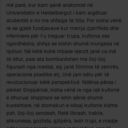
më parë, kur kam qenë anatomist në
Universitetin e Heidelbergut i kam argëtuar
studentët e mi me shfaqje të tilla. Por kisha vënë
re se gjatë fundjavave kur merrja zjarrfikës dhe
infermiere për t’u treguar trupa, kufoma ose
ngordhësira, shihja se kishin shumë mungesa në
njohuri. Në këtë kohë mbase njerzit janë ca më
të ditur, pasi ata bombardohen me lloj-lloj
figurash nga mediat, siç janë filmime të zemrës,
operacione plastike etj. Unë jam këtu për të
revolucionuar këtë perspektivë. Ndërsa përsa i
përket Shqipërisë, kisha vënë re nga një kufomë
e dhuruar shqiptare se ishin qënie shumë
kureshtare, në stomakun e kësaj kufome kishte
psh. lloj-lloj sendesh, fletë librash, trakte,
shkumësa, gozhda, gjilpëra, lesh trupi, e madje