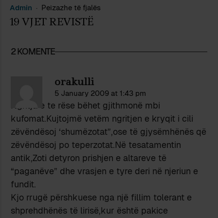
Admin
Peizazhe të fjalës
19 VJET REVISTË
2 KOMENTE
orakulli
5 January 2009 at 1:43 pm
Ngritja e te rëse bëhet gjithmonë mbi
kufomat.Kujtojmë vetëm ngritjen e kryqit i cili
zëvëndësoj ‘shumëzotat”,ose të gjysëmhënës që
zëvëndësoj po teperzotat.Në tesatamentin
antik,Zoti detyron prishjen e altareve të
“paganëve” dhe vrasjen e tyre deri në njeriun e
fundit.
Kjo rrugë përshkuese nga një fillim tolerant e
shprehdhënës të lirisë,kur është pakice