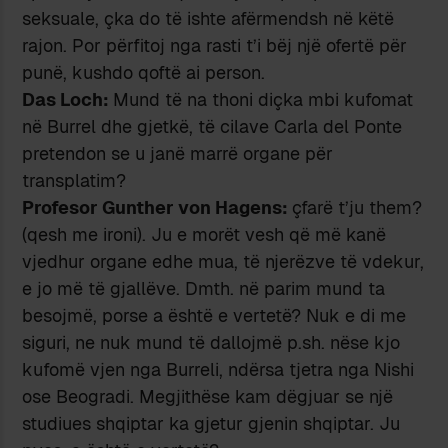
seksuale, çka do të ishte afërmendsh në këtë
rajon. Por përfitoj nga rasti t’i bëj një ofertë për
punë, kushdo qoftë ai person.
Das Loch:
Mund të na thoni diçka mbi kufomat
në Burrel dhe gjetkë, të cilave Carla del Ponte
pretendon se u janë marrë organe për
transplatim?
Profesor Gunther von Hagens:
çfarë t’ju them?
(qesh me ironi). Ju e morët vesh që më kanë
vjedhur organe edhe mua, të njerëzve të vdekur,
e jo më të gjallëve. Dmth. në parim mund ta
besojmë, porse a është e vertetë? Nuk e di me
siguri, ne nuk mund të dallojmë p.sh. nëse kjo
kufomë vjen nga Burreli, ndërsa tjetra nga Nishi
ose Beogradi. Megjithëse kam dëgjuar se një
studiues shqiptar ka gjetur gjenin shqiptar. Ju