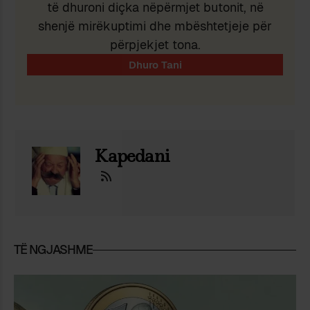
të dhuroni diçka nëpërmjet butonit, në
shenjë mirëkuptimi dhe mbështetjeje për
përpjekjet tona.
Kapedani
TË NGJASHME